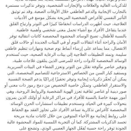
للذكريات الغالية والعلاقات والإنجازات الشخصية، وتوفر تذكيرات مستمرة
بالتجارب الإيجابية والدعم العاطفي خلال الأوقات الصعبة. وقد تم توثيق
التأثير النفسي للأغراض الشخصية المريحة بشكل موسع في الأدبيات
العلاجية، حيث أظهرت الدراسات انخفاضًا كبيرًا في التوتر وارتياح القلق
عندما يتفاعل الأفراد مع أشياء تحمل معنى شخصي وأهمية عاطفية.
بالنسبة للأطفال، تصبح الوسائد المحشوة المخصصة كائنات انتقالية توفر
الأمان والراحة أثناء انتقالات النوم أو في البيئات الجديدة أو حالات قلق
الانفصال، مما يساعد على إرساء أنماط نوم صحية ومهارات تنظيم عاطفي
سليمة. وتمتد التطبيقات العلاجية إلى بيئات الرعاية الصحية، حيث تُستخدم
الوسائد المخصصة كأدوات راحة للمرضى الذين يتلقون علاجات طبية،
وتوفير عناصر مألوفة تقلل من التوتر وتعزز الشفاء في البيئات السريرية.
ويستفيد كبار السن من الخصائص الاسترجاعية للتصاميم المخصصة، التي
يمكن أن تُحفّز ذكريات إيجابية وتوفر تحفيزًا إدراكيًا يدعم الصحة النفسية
والاستقرار العاطفي. وتمكّن خاصية التخصيص من دمج رموز ذات معنى أو
صور دينية أو عناصر ثقافية تعزز الهوية الشخصية والروابط الروحية، وهي
أمور مهمة خاصةً بالنسبة للأفراد في مراكز الرعاية أو أولئك الذين يمرون
بتحولات كبيرة في الحياة. وتستخدم تطبيقات استشارات الحزن الوسائد
المخصصة كأغراض تذكارية تساعد الأفراد على تجاوز الفقد مع الحفاظ
على روابط إيجابية مع الأحباء المتوفين من خلال كائنات مادية مريحة
تجسد الذكريات المشتركة. كما أن التجربة اللمسية للمواد المحشوة عالية
الجودة توفر راحة حسية تُفعّل الجهاز العصبي الودي، وتشجع على