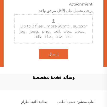
Attachment
يرجى تحميل على الأقل مرفق واحد
Up to 3 files，more 30mb，suppor
jpg、jpeg、png、pdf、doc、docx、
xls、xlsx、csv、txt
إرسال
وسائد فخمة مخصصة
ألعاب محشوة حسب الطلب
بطانية ذاتية الطراز