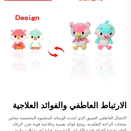
الارتباط العاطفي والفوائد العلاجية
الاتصال العاطفي العميق الذي تُحدثه الوسائد المحشوة المخصصة يتجاوز
منتجات الراحة التقليدية، وينتج فوائد نفسية وعلاجية قوية تعزز الرفاه
العام وجودة الحياة. فهذه الأغراض المصممة بعناية تُعد تمثيلات مادية