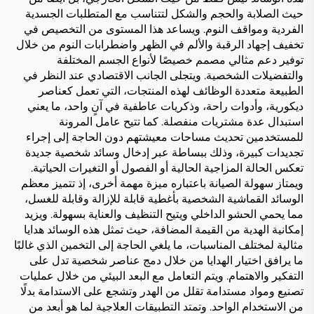
حيث الصلابة والحجم والشكل لتتناسب مع المتطلبات الجسدية
الفردية ومواقف النوم. ويساعد هذا المستوى من التخصيص في
تخفيف إجهاد الرقبة والألم في الظهر واضطرابات النوم من خلال
توفير دعم مثالي مصمم خصيصًا لأنواع الجسم المختلفة
والتفضيلات الشخصية. ويتجلى الجانب الاقتصادي عند النظر في
الطبيعة متعددة الوظائف لهذه المنتجات، التي تعمل كعناصر
ديكورية، وأدوات راحة، وذكريات عاطفية في آنٍ واحد، ما يعني
استبدال عدة مشتريات منفصلة. كما تتيح عامل المرونة
للمستخدمين تحديث مساحات معيشتهم دون الحاجة إلى إجراء
تجديدات كبيرة، وذلك ببساطة عبر إدخال وسائد شخصية جديدة
تعكس الحالة المزاجية الحالية أو الفصول أو التغيرات الحياتية.
ويمتاز سهولة الصيانة باعتباره ميزة مهمة أخرى، إذ تتميز معظم
الوسائد القماشية الشخصية بأغطية قابلة للإزالة وقابلة للغسل،
مما يحمي الحشو الداخلي ويتيح التنظيف والعناية بسهولة. ويزيد
إمكانية الهدية من القيمة المضافة، حيث تمثل هذه الوسائد هدايا
مثالية لمختلف المناسبات، ما يلغي الحاجة إلى التخمين الذي غالبًا
ما يرافق اختيار الهدايا من خلال دمج عناصر شخصية تدل على
التفكير والاهتمام. ويتم التعامل مع البعد البيئي من خلال عمليات
تصنيع ومواد مستدامة تقلل من الهدر وتشجع على الاستدامة بدلًا
من الاستخدام الواحد. وتمتد التطبيقات العلاجية لما هو أبعد من