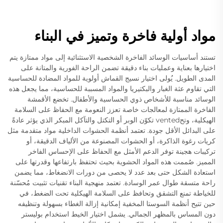
مواد أولية فاخرة وتميز في البناء
تستند أساسيات الوسائد الفاخرة الشخصية الاستثنائية إلى مواد ممتازة يتم
اختيارها بعناية وعمليات بناء دقيقة تضمن الراحة الفورية والمتانة على
المدى الطويل. يُولى اختيار نسيج القماش أولوية للمواد المضادة للحساسية
التي تقاوم عثة الغبار والبكتيريا والمواد المسببة للحساسية، مما يجعل هذه
الوسائد مناسبة للأشخاص ذوي الحساسية والأطفال. تخضع الأقمشة
الفاخرة الممتازة لمعالجات خاصة تعزز النعومة مع الحفاظ على السلامة
الهيكلية، وتحvented تكوّن الوبر أو التكتل والتآكل المبكر الذي يؤثر عادةً
على البدائل الأقل جودة. تعتمد أنظمة الحشوات الداخلية مواد متقدمة مثل
كريات رغوة الذاكرة، أو الحشوات المصنوعة من الألياف الدقيقة، أو
تركيبات هجينة توفر الدعم الأمثل مع الحفاظ على الإحساس الفاخر
المميز. صُممت هذه المواد الحشوية بحيث تحتفظ بارتفاعها وقدرتها على
استعادة الشكل حتى بعد عدد لا يحصى من دورات الانضغاط، مما يضمن
راحة متسقة طوال عمر الوسادة. تعتمد منهجية البناء تقنيات تثبيت مُحسّنة
للخياطة تمنع التشقق وتحافظ على السلامة الهيكلية تحت الضغط، في
حين تتيح أنظمة السوستا المخفية إمكانية إزالة الغطاء بسهولة وتنظيفه
دون المساس بالمظهر الجمالي. يشمل اختيار الخيط استخدام بوليستر