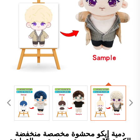
دمية إيكو محشوة مخصصة منخفضة