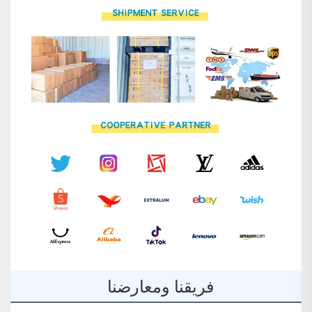
فريقنا ومعارضنا