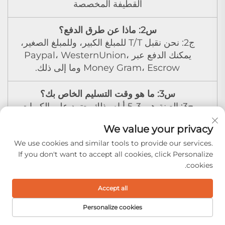
القطيفة المخصصة
س2: ماذا عن طرق الدفع؟
ج2: نحن نقبل T/T للمبلغ الكبير، وللمبلغ الصغير،
يمكنك الدفع عبر Paypal، WesternUnion،
Money Gram، Escrow وما إلى ذلك.
س3: ما هو وقت التسليم الخاص بك؟
ج3: العينة هي 3-5 أيام، ذلك يعتمد على الكميات
والتصاميم. الطلب بالجملة ننتج في غضون 15-20 يوما
We value your privacy
بعد تأكيد الدفع.
We use cookies and similar tools to provide our services.
If you don't want to accept all cookies, click Personalize
س4: هل يمكنني طباعة شعارنا / الباركود / رمز QR
cookies.
الفريد / الرقم التسلسلي على منتجاتك؟
ج4: نعم، بالطبع.
Accept all
س5: هل يمكنني طلب بعض العينات للاختبار؟
Personalize cookies
ج5: عادةً ما تكون العينة مجانية، ولكن بالنسبة للعينات