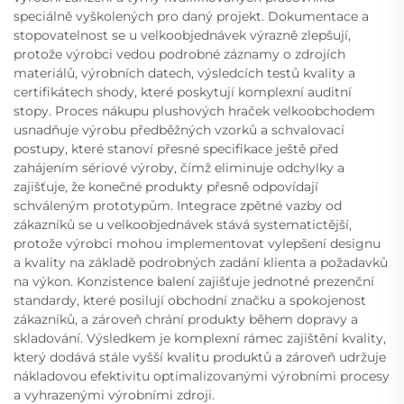
speciálně vyškolených pro daný projekt. Dokumentace a
stopovatelnost se u velkoobjednávek výrazně zlepšují,
protože výrobci vedou podrobné záznamy o zdrojích
materiálů, výrobních datech, výsledcích testů kvality a
certifikátech shody, které poskytují komplexní auditní
stopy. Proces nákupu plushových hraček velkoobchodem
usnadňuje výrobu předběžných vzorků a schvalovací
postupy, které stanoví přesné specifikace ještě před
zahájením sériové výroby, čímž eliminuje odchylky a
zajišťuje, že konečné produkty přesně odpovídají
schváleným prototypům. Integrace zpětné vazby od
zákazníků se u velkoobjednávek stává systematictější,
protože výrobci mohou implementovat vylepšení designu
a kvality na základě podrobných zadání klienta a požadavků
na výkon. Konzistence balení zajišťuje jednotné prezenční
standardy, které posilují obchodní značku a spokojenost
zákazníků, a zároveň chrání produkty během dopravy a
skladování. Výsledkem je komplexní rámec zajištění kvality,
který dodává stále vyšší kvalitu produktů a zároveň udržuje
nákladovou efektivitu optimalizovanými výrobními procesy
a vyhrazenými výrobními zdroji.