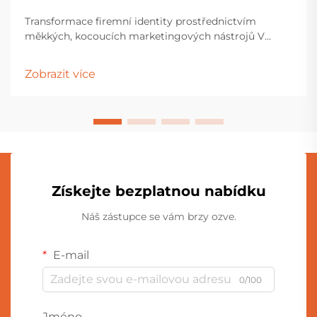
Transformace firemní identity prostřednictvím
měkkých, kocoucích marketingových nástrojů V
dnešní konkurenčním marketingovém prostředí
firmy neustále hledají inovativní způsoby, jak se spojit
Zobrazit více
se svou veřejností na více osobní a emocionální
úrovni. Vlastní plstěné panenky z bavlny...
Získejte bezplatnou nabídku
Náš zástupce se vám brzy ozve.
E-mail
0/100
Jméno