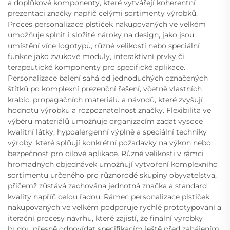
a doplňkové komponenty, které vytvářejí koherentní
prezentaci značky napříč celými sortimenty výrobků.
Proces personalizace plstiček nakupovaných ve velkém
umožňuje splnit i složité nároky na design, jako jsou
umístění více logotypů, různé velikosti nebo speciální
funkce jako zvukové moduly, interaktivní prvky či
terapeutické komponenty pro specifické aplikace.
Personalizace balení sahá od jednoduchých označených
štítků po komplexní prezenční řešení, včetně vlastních
krabic, propagačních materiálů a návodů, které zvyšují
hodnotu výrobku a rozpoznatelnost značky. Flexibilita ve
výběru materiálů umožňuje organizacím zadat vysoce
kvalitní látky, hypoalergenní výplně a speciální techniky
výroby, které splňují konkrétní požadavky na výkon nebo
bezpečnost pro cílové aplikace. Různé velikosti v rámci
hromadných objednávek umožňují vytvoření komplexního
sortimentu určeného pro různorodé skupiny obyvatelstva,
přičemž zůstává zachována jednotná značka a standard
kvality napříč celou řadou. Rámec personalizace plstiček
nakupovaných ve velkém podporuje rychlé prototypování a
iterační procesy návrhu, které zajistí, že finální výrobky
budou přesně odpovídat specifikacím ještě před zahájením