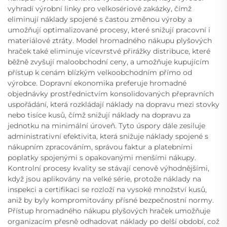
vyhradí výrobní linky pro velkosériové zakázky, čímž
eliminují náklady spojené s častou změnou výroby a
umožňují optimalizované procesy, které snižují pracovní i
materiálové ztráty. Model hromadného nákupu plyšových
hraček také eliminuje vícevrstvé přirážky distribuce, které
běžně zvyšují maloobchodní ceny, a umožňuje kupujícím
přístup k cenám blízkým velkoobchodním přímo od
výrobce. Dopravní ekonomika preferuje hromadné
objednávky prostřednictvím konsolidovaných přepravních
uspořádání, která rozkládají náklady na dopravu mezi stovky
nebo tisíce kusů, čímž snižují náklady na dopravu za
jednotku na minimální úroveň. Tyto úspory dále zesiluje
administrativní efektivita, která snižuje náklady spojené s
nákupním zpracováním, správou faktur a platebními
poplatky spojenými s opakovanými menšími nákupy.
Kontrolní procesy kvality se stávají cenově výhodnějšími,
když jsou aplikovány na velké série, protože náklady na
inspekci a certifikaci se rozloží na vysoké množství kusů,
aniž by byly kompromitovány přísné bezpečnostní normy.
Přístup hromadného nákupu plyšových hraček umožňuje
organizacím přesně odhadovat náklady po delší období, což