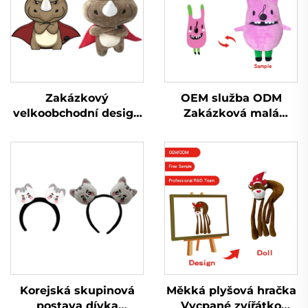
Zakázkový
OEM služba ODM
velkoobchodní design
Zakázková malá
Mini plyšový plyšák
plyšová hračka s
vyrábí hračky Plyšák
přívěskem na klíče
na zakázku
Vycpaná plyšová
hračka s přívěskem na
klíče pro propagaci
Korejská skupinová
Měkká plyšová hračka
postava dívka
Vycpané zvířátko