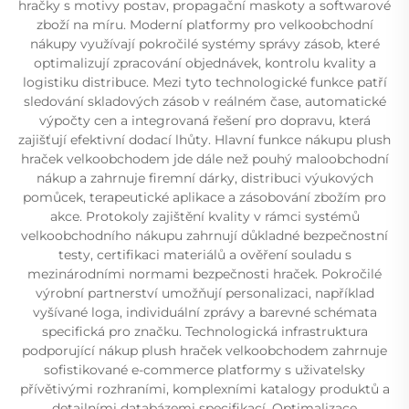
hračky s motivy postav, propagační maskoty a softwarové
zboží na míru. Moderní platformy pro velkoobchodní
nákupy využívají pokročilé systémy správy zásob, které
optimalizují zpracování objednávek, kontrolu kvality a
logistiku distribuce. Mezi tyto technologické funkce patří
sledování skladových zásob v reálném čase, automatické
výpočty cen a integrovaná řešení pro dopravu, která
zajišťují efektivní dodací lhůty. Hlavní funkce nákupu plush
hraček velkoobchodem jde dále než pouhý maloobchodní
nákup a zahrnuje firemní dárky, distribuci výukových
pomůcek, terapeutické aplikace a zásobování zbožím pro
akce. Protokoly zajištění kvality v rámci systémů
velkoobchodního nákupu zahrnují důkladné bezpečnostní
testy, certifikaci materiálů a ověření souladu s
mezinárodními normami bezpečnosti hraček. Pokročilé
výrobní partnerství umožňují personalizaci, například
vyšívané loga, individuální zprávy a barevné schémata
specifická pro značku. Technologická infrastruktura
podporující nákup plush hraček velkoobchodem zahrnuje
sofistikované e-commerce platformy s uživatelsky
přívětivými rozhraními, komplexními katalogy produktů a
detailními databázemi specifikací. Optimalizace