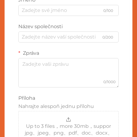
0/100
Název společnosti
0/200
Zpráva
0/1000
Příloha
Nahrajte alespoň jednu přílohu
Up to 3 files，more 30mb，suppor
jpg、jpeg、png、pdf、doc、docx、