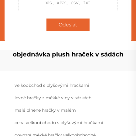
xls、xlsx、csv、txt
Odeslat
objednávka plush hraček v sádách
velkoobchod s plyšovými hračkami
levné hračky z měkké vlny v sázkách
malé plněné hračky v malém
cena velkoobchodu s plyšovými hračkami
dovozní měkké hračky velkoobchodně