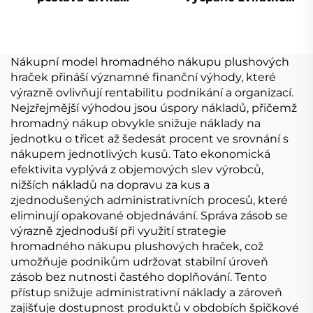
kreslená čelenka
Monkey Funny Stitch
plyšová roztomilá
Malá plyšová hračka
zvířecí čelenka
Nákupní model hromadného nákupu plushových
hraček přináší významné finanční výhody, které
výrazně ovlivňují rentabilitu podnikání a organizací.
Nejzřejmější výhodou jsou úspory nákladů, přičemž
hromadný nákup obvykle snižuje náklady na
jednotku o třicet až šedesát procent ve srovnání s
nákupem jednotlivých kusů. Tato ekonomická
efektivita vyplývá z objemových slev výrobců,
nižších nákladů na dopravu za kus a
zjednodušených administrativních procesů, které
eliminují opakované objednávání. Správa zásob se
výrazně zjednoduší při využití strategie
hromadného nákupu plushových hraček, což
umožňuje podnikům udržovat stabilní úroveň
zásob bez nutnosti častého doplňování. Tento
přístup snižuje administrativní náklady a zároveň
zajišťuje dostupnost produktů v obdobích špičkové