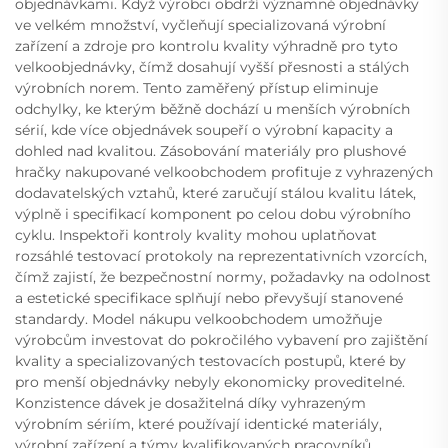
objednávkami. Když výrobci obdrží významné objednávky
ve velkém množství, vyčleňují specializovaná výrobní
zařízení a zdroje pro kontrolu kvality výhradně pro tyto
velkoobjednávky, čímž dosahují vyšší přesnosti a stálých
výrobních norem. Tento zaměřený přístup eliminuje
odchylky, ke kterým běžně dochází u menších výrobních
sérií, kde více objednávek soupeří o výrobní kapacity a
dohled nad kvalitou. Zásobování materiály pro plushové
hračky nakupované velkoobchodem profituje z vyhrazených
dodavatelských vztahů, které zaručují stálou kvalitu látek,
výplně i specifikací komponent po celou dobu výrobního
cyklu. Inspektoři kontroly kvality mohou uplatňovat
rozsáhlé testovací protokoly na reprezentativních vzorcích,
čímž zajistí, že bezpečnostní normy, požadavky na odolnost
a estetické specifikace splňují nebo převyšují stanovené
standardy. Model nákupu velkoobchodem umožňuje
výrobcům investovat do pokročilého vybavení pro zajištění
kvality a specializovaných testovacích postupů, které by
pro menší objednávky nebyly ekonomicky proveditelné.
Konzistence dávek je dosažitelná díky vyhrazeným
výrobním sériím, které používají identické materiály,
výrobní zařízení a týmy kvalifikovaných pracovníků