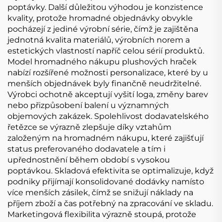
poptávky. Další důležitou výhodou je konzistence
kvality, protože hromadné objednávky obvykle
pocházejí z jediné výrobní série, čímž je zajištěna
jednotná kvalita materiálů, výrobních norem a
estetických vlastností napříč celou sérií produktů.
Model hromadného nákupu plushových hraček
nabízí rozšířené možnosti personalizace, které by u
menších objednávek byly finančně neudržitelné.
Výrobci ochotně akceptují vyšití loga, změny barev
nebo přizpůsobení balení u významných
objemových zakázek. Spolehlivost dodavatelského
řetězce se výrazně zlepšuje díky vztahům
založeným na hromadném nákupu, které zajišťují
status preferovaného dodavatele a tím i
upřednostnění během období s vysokou
poptávkou. Skladová efektivita se optimalizuje, když
podniky přijímají konsolidované dodávky namísto
více menších zásilek, čímž se snižují náklady na
příjem zboží a čas potřebný na zpracování ve skladu.
Marketingová flexibilita výrazně stoupá, protože