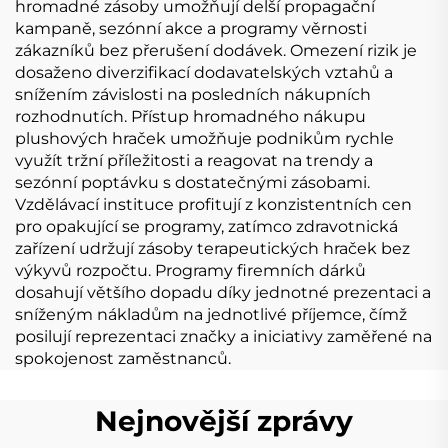
hromadné zásoby umožňují delší propagační
kampaně, sezónní akce a programy věrnosti
zákazníků bez přerušení dodávek. Omezení rizik je
dosaženo diverzifikací dodavatelských vztahů a
snížením závislosti na posledních nákupních
rozhodnutích. Přístup hromadného nákupu
plushových hraček umožňuje podnikům rychle
využít tržní příležitosti a reagovat na trendy a
sezónní poptávku s dostatečnými zásobami.
Vzdělávací instituce profitují z konzistentních cen
pro opakující se programy, zatímco zdravotnická
zařízení udržují zásoby terapeutických hraček bez
výkyvů rozpočtu. Programy firemních dárků
dosahují většího dopadu díky jednotné prezentaci a
sníženým nákladům na jednotlivé příjemce, čímž
posilují reprezentaci značky a iniciativy zaměřené na
spokojenost zaměstnanců.
Nejnovější zprávy