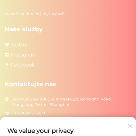
Vytvořte jedinečný plyšový svět
Naše služby
Twitter
Instagram
Facebook
Kontaktujte nás
Room303 No.10# Building No.285 Rongxing Road
Songjiang District Shanghai
+86-18217615209
[email protected]
We value your privacy