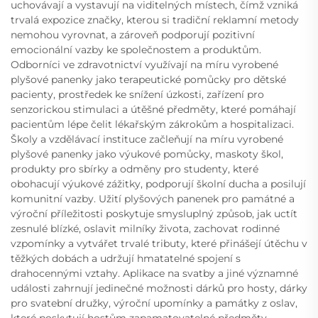
uchovávají a vystavují na viditelných místech, čímž vzniká
trvalá expozice značky, kterou si tradiční reklamní metody
nemohou vyrovnat, a zároveň podporují pozitivní
emocionální vazby ke společnostem a produktům.
Odborníci ve zdravotnictví využívají na míru vyrobené
plyšové panenky jako terapeutické pomůcky pro dětské
pacienty, prostředek ke snížení úzkosti, zařízení pro
senzorickou stimulaci a útěšné předměty, které pomáhají
pacientům lépe čelit lékařským zákrokům a hospitalizaci.
Školy a vzdělávací instituce začleňují na míru vyrobené
plyšové panenky jako výukové pomůcky, maskoty škol,
produkty pro sbírky a odměny pro studenty, které
obohacují výukové zážitky, podporují školní ducha a posilují
komunitní vazby. Užití plyšových panenek pro památné a
výroční příležitosti poskytuje smysluplný způsob, jak uctít
zesnulé blízké, oslavit milníky života, zachovat rodinné
vzpomínky a vytvářet trvalé tributy, které přinášejí útěchu v
těžkých dobách a udržují hmatatelné spojení s
drahocennými vztahy. Aplikace na svatby a jiné významné
události zahrnují jedinečné možnosti dárků pro hosty, dárky
pro svatební družky, výroční upomínky a památky z oslav,
které poskytují hostům zapamatovatelné předměty