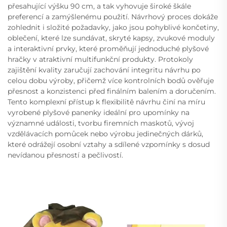
přesahující výšku 90 cm, a tak vyhovuje široké škále
preferencí a zamýšlenému použití. Návrhový proces dokáže
zohlednit i složité požadavky, jako jsou pohyblivé končetiny,
oblečení, které lze sundávat, skryté kapsy, zvukové moduly
a interaktivní prvky, které proměňují jednoduché plyšové
hračky v atraktivní multifunkční produkty. Protokoly
zajištění kvality zaručují zachování integritu návrhu po
celou dobu výroby, přičemž více kontrolních bodů ověřuje
přesnost a konzistenci před finálním balením a doručením.
Tento komplexní přístup k flexibilitě návrhu činí na míru
vyrobené plyšové panenky ideální pro upomínky na
významné události, tvorbu firemních maskotů, vývoj
vzdělávacích pomůcek nebo výrobu jedinečných dárků,
které odrážejí osobní vztahy a sdílené vzpomínky s dosud
nevídanou přesností a pečlivostí.