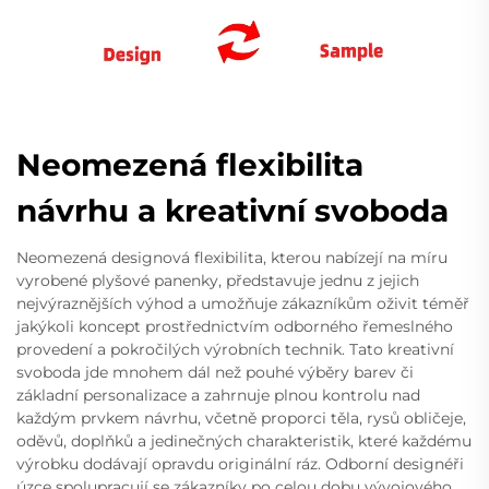
Neomezená flexibilita
návrhu a kreativní svoboda
Neomezená designová flexibilita, kterou nabízejí na míru
vyrobené plyšové panenky, představuje jednu z jejich
nejvýraznějších výhod a umožňuje zákazníkům oživit téměř
jakýkoli koncept prostřednictvím odborného řemeslného
provedení a pokročilých výrobních technik. Tato kreativní
svoboda jde mnohem dál než pouhé výběry barev či
základní personalizace a zahrnuje plnou kontrolu nad
každým prvkem návrhu, včetně proporci těla, rysů obličeje,
oděvů, doplňků a jedinečných charakteristik, které každému
výrobku dodávají opravdu originální ráz. Odborní designéři
úzce spolupracují se zákazníky po celou dobu vývojového