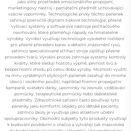
jako silný prostředek emocionálního propojení,
marketingový nástroj i památeční předmět uchovávající
vzácné vzpomínky. Technologické prvky těchto panenek
zahrnují pokročilé digitální tiskové technologie, přesné
vyšívací systémy a softwarové nástroje počítačového
navrhování, které přeměňují nápady na hmatatelné
výrobky. Výrobci využívají technologie vysokého rozlišení
pro přesné převedení barev a detailní znázornění rysů,
zatímco specializované střihací stroje zajišťují přesné
provedení tvarů. Výrobní proces zahrnuje systémy kontroly
kvality, které sledují hustotu výplně, pevnost švů a
bezpečnostní shodu po celou dobu výroby. Možnosti využití
na míru vyráběných plyšových panenek zasahují do mnoha
oborů i osobního použití, například firemní propagační
kampaně, svatební dárky, upomínky na zesnulé, vzdělávací
pomůcky, terapeutické pomůcky nebo sběratelské
předměty. Zdravotnická zařízení často používají tyto
panenky jako komfortní objekty pro dětské pacienty,
zatímco školy je využívají jako atraktivní učební
spolupracovníky. Obchodní subjekty tyto produkty využívají
k budování povědomí o značce a vytvářejí tak mascotská
ztvárnění posilující loajalitu zákazníků. Univerzálnost na