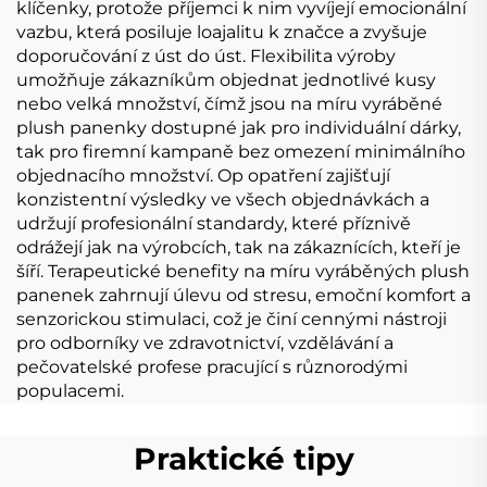
klíčenky, protože příjemci k nim vyvíjejí emocionální
vazbu, která posiluje loajalitu k značce a zvyšuje
doporučování z úst do úst. Flexibilita výroby
umožňuje zákazníkům objednat jednotlivé kusy
nebo velká množství, čímž jsou na míru vyráběné
plush panenky dostupné jak pro individuální dárky,
tak pro firemní kampaně bez omezení minimálního
objednacího množství. Op opatření zajišťují
konzistentní výsledky ve všech objednávkách a
udržují profesionální standardy, které příznivě
odrážejí jak na výrobcích, tak na zákaznících, kteří je
šíří. Terapeutické benefity na míru vyráběných plush
panenek zahrnují úlevu od stresu, emoční komfort a
senzorickou stimulaci, což je činí cennými nástroji
pro odborníky ve zdravotnictví, vzdělávání a
pečovatelské profese pracující s různorodými
populacemi.
Praktické tipy