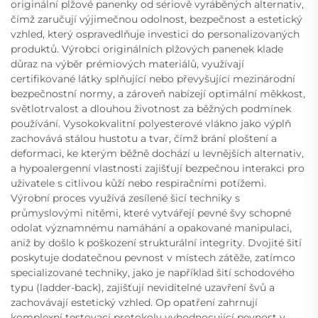
originální plžové panenky od sériově vyráběných alternativ,
čímž zaručují výjimečnou odolnost, bezpečnost a estetický
vzhled, který ospravedlňuje investici do personalizovaných
produktů. Výrobci originálních plžových panenek klade
důraz na výběr prémiových materiálů, využívají
certifikované látky splňující nebo převyšující mezinárodní
bezpečnostní normy, a zároveň nabízejí optimální měkkost,
světlotrvalost a dlouhou životnost za běžných podmínek
používání. Vysokokvalitní polyesterové vlákno jako výplň
zachovává stálou hustotu a tvar, čímž brání ploštení a
deformaci, ke kterým běžně dochází u levnějších alternativ,
a hypoalergenní vlastnosti zajišťují bezpečnou interakci pro
uživatele s citlivou kůží nebo respiračními potížemi.
Výrobní proces využívá zesílené šicí techniky s
průmyslovými nitěmi, které vytvářejí pevné švy schopné
odolat významnému namáhání a opakované manipulaci,
aniž by došlo k poškození strukturální integrity. Dvojité šití
poskytuje dodatečnou pevnost v místech zátěže, zatímco
specializované techniky, jako je například šití schodového
typu (ladder-back), zajišťují neviditelné uzavření švů a
zachovávají estetický vzhled. Op opatření zahrnují
komplexní testovací protokoly vyhodnocující pevnost v