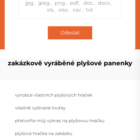
jpg、jpeg、png、pdf、doc、docx、
xls、xlsx、csv、txt
Odeslat
zakázkově vyráběné plyšové panenky
výrobce vlastních plyšových hraček
vlastně vyšívané loutky
přetvořte můj výkres na plyšovou hračku
plyšová hračka na zakázku