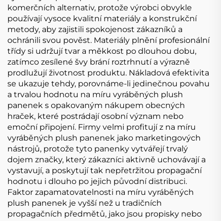
komerčních alternativ, protože výrobci obvykle
používají vysoce kvalitní materiály a konstrukční
metody, aby zajistili spokojenost zákazníků a
ochránili svou pověst. Materiály plnění profesionální
třídy si udržují tvar a měkkost po dlouhou dobu,
zatímco zesílené švy brání roztrhnutí a výrazně
prodlužují životnost produktu. Nákladová efektivita
se ukazuje tehdy, porovnáme-li jedinečnou povahu
a trvalou hodnotu na míru vyráběných plush
panenek s opakovaným nákupem obecných
hraček, které postrádají osobní význam nebo
emoční připojení. Firmy velmi profitují z na míru
vyráběných plush panenek jako marketingových
nástrojů, protože tyto panenky vytvářejí trvalý
dojem značky, který zákazníci aktivně uchovávají a
vystavují, a poskytují tak nepřetržitou propagační
hodnotu i dlouho po jejich původní distribuci.
Faktor zapamatovatelnosti na míru vyráběných
plush panenek je vyšší než u tradičních
propagačních předmětů, jako jsou propisky nebo