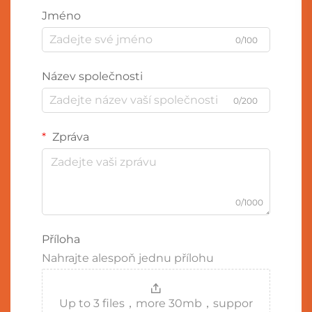
Jméno
0/100
Název společnosti
0/200
Zpráva
0/1000
Příloha
Nahrajte alespoň jednu přílohu
Up to 3 files，more 30mb，suppor