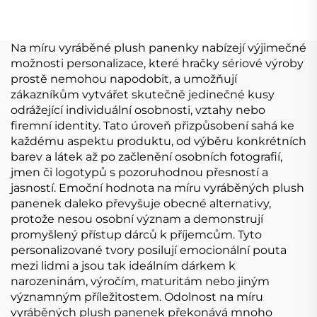
velká panenka
vyrábí hračky Plyšák
zvířátko plyšová
na zakázku
vycpaná liška
Na míru vyráběné plush panenky nabízejí výjimečné
možnosti personalizace, které hračky sériové výroby
prostě nemohou napodobit, a umožňují
zákazníkům vytvářet skutečně jedinečné kusy
odrážející individuální osobnosti, vztahy nebo
firemní identity. Tato úroveň přizpůsobení sahá ke
každému aspektu produktu, od výběru konkrétních
barev a látek až po začlenění osobních fotografií,
jmen či logotypů s pozoruhodnou přesností a
jasností. Emoční hodnota na míru vyráběných plush
panenek daleko převyšuje obecné alternativy,
protože nesou osobní význam a demonstrují
promyšlený přístup dárců k příjemcům. Tyto
personalizované tvory posilují emocionální pouta
mezi lidmi a jsou tak ideálním dárkem k
narozeninám, výročím, maturitám nebo jiným
významným příležitostem. Odolnost na míru
vyráběných plush panenek překonává mnoho