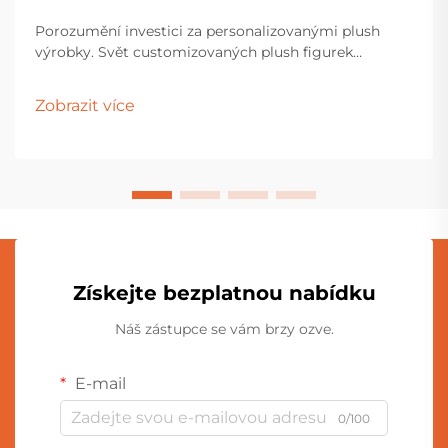
Porozumění investici za personalizovanými plush
výrobky. Svět customizovaných plush figurek
představuje jedinečnou kombinaci uměleckého díla,
výrobní odbornosti a osobního vyjádření. Ať už jste
Zobrazit více
majitelem firmy, který chce vytvořit značku...
Získejte bezplatnou nabídku
Náš zástupce se vám brzy ozve.
E-mail
0/100