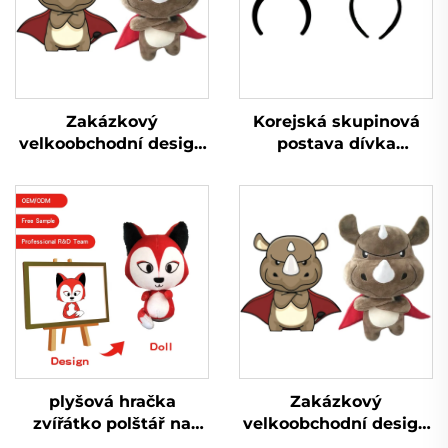
Zakázkový
Korejská skupinová
velkoobchodní design
postava dívka
Mini plyšový plyšák
kreslená čelenka
vyrábí hračky Plyšák
plyšová roztomilá
na zakázku
zvířecí čelenka
plyšová hračka
Zakázkový
zvířátko polštář na
velkoobchodní design
zakázku liška polštář
Mini plyšový plyšák