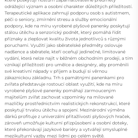
odrážející význam a osobní charakter důležitých příležitostí.
Terapeutické aplikace zahrnují podporu osob s autistmem,
péči o seniory, zmírnění stresu a služby emocionální
podpory, kde na míru vyrobené plyšové panenky poskytují
stálou útěchu a senzorický podnět, který pomáhá řídit
příznaky a zlepšovat kvalitu života jednotlivců s různými
poruchami. Využití jako sběratelské předměty oslovuje
nadšence a sběratele, kteří oceňují jedinečné, limitované
vydání, která nelze najít v běžném obchodním prodeji, a tím
vznikají příležitosti pro umělce a designéry, aby proměnili
své kreativní nápady v příjem a budují si věrnou
zákaznickou základnu. Trh s památnými panenkami pro
zvířata představuje rostoucí oblast využití, kde na míru
vyrobené plyšové panenky pomáhají zarmouceným
majitelům zvířat zachovat vzpomínky na milované
mazlíčky prostřednictvím realistických rekonstrukcí, které
poskytují trvalou útěchu a spojení. Mezinárodní výměna
dárků profituje z univerzální přitažlivosti plyšových hraček,
zároveň umožňuje kulturní přizpůsobení a osobní doteky,
které překonávají jazykové bariéry a vytvářejí smysluplné
mezikulturní vazby mezi lidmi po celém světě.