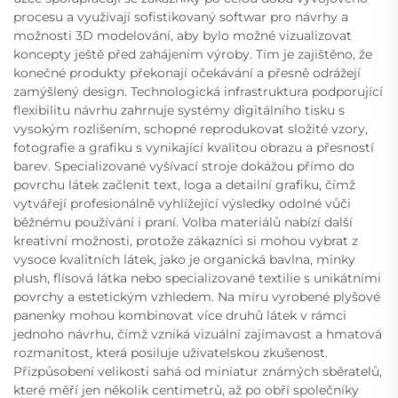
procesu a využívají sofistikovaný softwar pro návrhy a
možnosti 3D modelování, aby bylo možné vizualizovat
koncepty ještě před zahájením výroby. Tím je zajištěno, že
konečné produkty překonají očekávání a přesně odrážejí
zamýšlený design. Technologická infrastruktura podporující
flexibilitu návrhu zahrnuje systémy digitálního tisku s
vysokým rozlišením, schopné reprodukovat složité vzory,
fotografie a grafiku s vynikající kvalitou obrazu a přesností
barev. Specializované vyšívací stroje dokážou přímo do
povrchu látek začlenit text, loga a detailní grafiku, čímž
vytvářejí profesionálně vyhlížející výsledky odolné vůči
běžnému používání i praní. Volba materiálů nabízí další
kreativní možnosti, protože zákazníci si mohou vybrat z
vysoce kvalitních látek, jako je organická bavlna, minky
plush, flísová látka nebo specializované textilie s unikátními
povrchy a estetickým vzhledem. Na míru vyrobené plyšové
panenky mohou kombinovat více druhů látek v rámci
jednoho návrhu, čímž vzniká vizuální zajímavost a hmatová
rozmanitost, která posiluje uživatelskou zkušenost.
Přizpůsobení velikosti sahá od miniatur známých sběratelů,
které měří jen několik centimetrů, až po obří společníky