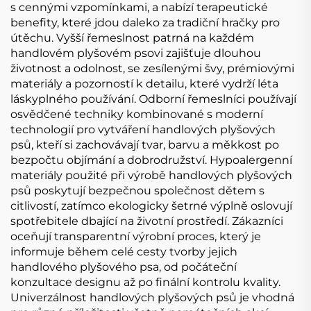
s cennými vzpomínkami, a nabízí terapeutické
benefity, které jdou daleko za tradiční hračky pro
útěchu. Vyšší řemeslnost patrná na každém
handlovém plyšovém psovi zajišťuje dlouhou
životnost a odolnost, se zesílenými švy, prémiovými
materiály a pozorností k detailu, které vydrží léta
láskyplného používání. Odborní řemeslníci používají
osvědčené techniky kombinované s moderní
technologií pro vytváření handlových plyšových
psů, kteří si zachovávají tvar, barvu a měkkost po
bezpočtu objímání a dobrodružství. Hypoalergenní
materiály použité při výrobě handlových plyšových
psů poskytují bezpečnou společnost dětem s
citlivostí, zatímco ekologicky šetrné výplně oslovují
spotřebitele dbající na životní prostředí. Zákazníci
oceňují transparentní výrobní proces, který je
informuje během celé cesty tvorby jejich
handlového plyšového psa, od počáteční
konzultace designu až po finální kontrolu kvality.
Univerzálnost handlových plyšových psů je vhodná