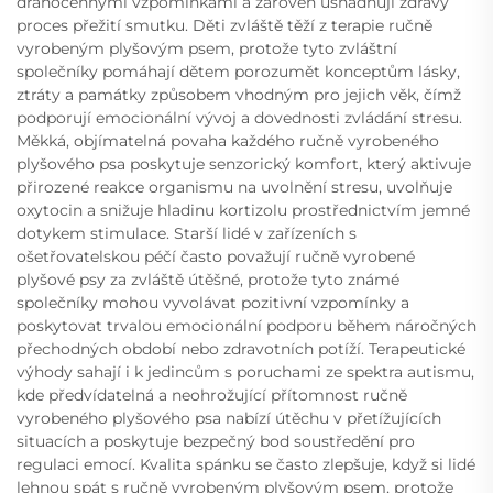
drahocennými vzpomínkami a zároveň usnadňují zdravý
proces přežití smutku. Děti zvláště těží z terapie ručně
vyrobeným plyšovým psem, protože tyto zvláštní
společníky pomáhají dětem porozumět konceptům lásky,
ztráty a památky způsobem vhodným pro jejich věk, čímž
podporují emocionální vývoj a dovednosti zvládání stresu.
Měkká, objímatelná povaha každého ručně vyrobeného
plyšového psa poskytuje senzorický komfort, který aktivuje
přirozené reakce organismu na uvolnění stresu, uvolňuje
oxytocin a snižuje hladinu kortizolu prostřednictvím jemné
dotykem stimulace. Starší lidé v zařízeních s
ošetřovatelskou péčí často považují ručně vyrobené
plyšové psy za zvláště útěšné, protože tyto známé
společníky mohou vyvolávat pozitivní vzpomínky a
poskytovat trvalou emocionální podporu během náročných
přechodných období nebo zdravotních potíží. Terapeutické
výhody sahají i k jedincům s poruchami ze spektra autismu,
kde předvídatelná a neohrožující přítomnost ručně
vyrobeného plyšového psa nabízí útěchu v přetížujících
situacích a poskytuje bezpečný bod soustředění pro
regulaci emocí. Kvalita spánku se často zlepšuje, když si lidé
lehnou spát s ručně vyrobeným plyšovým psem, protože