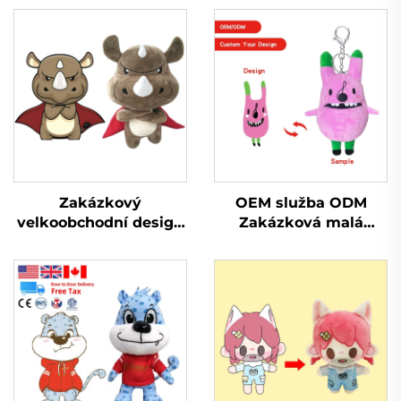
Zakázkový
OEM služba ODM
velkoobchodní design
Zakázková malá
Mini plyšový plyšák
plyšová hračka s
vyrábí hračky Plyšák
přívěskem na klíče
na zakázku
Vycpaná plyšová
hračka s přívěskem na
klíče pro propagaci