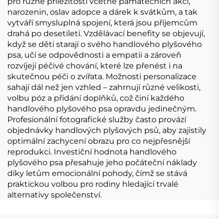
pro různé příležitosti včetně památečních akcí,
narozenin, oslav adopce a dárek k svátkům, a tak
vytváří smysluplná spojení, která jsou příjemcům
drahá po desetiletí. Vzdělávací benefity se objevují,
když se děti starají o svého handlového plyšového
psa, učí se odpovědnosti a empatii a zároveň
rozvíjejí péčivé chování, které lze přenést i na
skutečnou péči o zvířata. Možnosti personalizace
sahají dál než jen vzhled – zahrnují různé velikosti,
volbu póz a přidání doplňků, což činí každého
handlového plyšového psa opravdu jedinečným.
Profesionální fotografické služby často provází
objednávky handlových plyšových psů, aby zajistily
optimální zachycení obrazu pro co nejpřesnější
reprodukci. Investiční hodnota handlového
plyšového psa přesahuje jeho počáteční náklady
díky letům emocionální pohody, čímž se stává
praktickou volbou pro rodiny hledající trvalé
alternativy společenství.