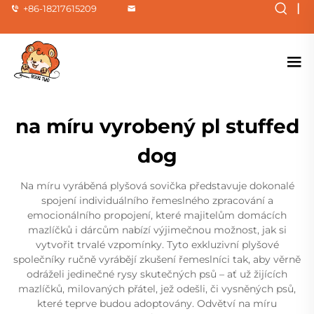
|
+86-18217615209
na míru vyrobený pl stuffed
dog
Na míru vyráběná plyšová sovička představuje dokonalé
spojení individuálního řemeslného zpracování a
emocionálního propojení, které majitelům domácích
mazlíčků i dárcům nabízí výjimečnou možnost, jak si
vytvořit trvalé vzpomínky. Tyto exkluzivní plyšové
společníky ručně vyrábějí zkušení řemeslníci tak, aby věrně
odráželi jedinečné rysy skutečných psů – ať už žijících
mazlíčků, milovaných přátel, jež odešli, či vysněných psů,
které teprve budou adoptovány. Odvětví na míru