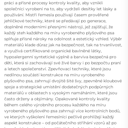
práci a přísné procesy kontroly kvality, aby vznikli
společníci vyrobení na to, aby vydrželi desítky let lásky a
používání. Mistři řemesla používají časem prověřené
jehličkové techniky, které se předávají po generace,
doplněné moderními přesnými nástroji, jež zajišťují, že
každý steh každého na míru vyrobeného plyšového psa
splňuje přísné nároky na odolnost a estetický vzhled. Výběr
materiálů klade důraz jak na bezpečnost, tak na trvanlivost,
a využívá certifikované organické bavlněné látky,
hypoalergenní syntetické výplně a barviva bezpečná pro
děti, která si zachovávají své živé barvy i po bezpočtu praní
a letech společenství. Zpevňovací techniky, které jsou
nedílnou součástí konstrukce na míru vyrobeného
plyšového psa, zahrnují dvojitě šité švy, zpevněné kloubové
spoje a strategické umístění dodatečných podpůrných
materiálů v oblastech s vysokým namáháním, které jsou
často drženy a objímány. Opakované kontroly kvality
během celého výrobního procesu každého na míru
vyrobeného plyšového psa zahrnují více kontrolních bodů,
ve kterých vyškolení řemeslníci pečlivě prohlížejí každý
aspekt konstrukce – od počátečního stříhání vzorů až po