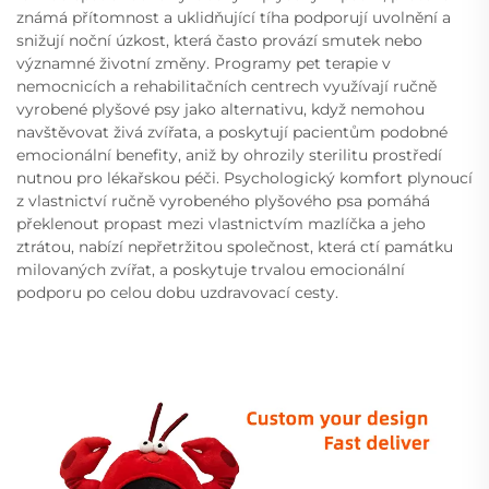
známá přítomnost a uklidňující tíha podporují uvolnění a
snižují noční úzkost, která často provází smutek nebo
významné životní změny. Programy pet terapie v
nemocnicích a rehabilitačních centrech využívají ručně
vyrobené plyšové psy jako alternativu, když nemohou
navštěvovat živá zvířata, a poskytují pacientům podobné
emocionální benefity, aniž by ohrozily sterilitu prostředí
nutnou pro lékařskou péči. Psychologický komfort plynoucí
z vlastnictví ručně vyrobeného plyšového psa pomáhá
překlenout propast mezi vlastnictvím mazlíčka a jeho
ztrátou, nabízí nepřetržitou společnost, která ctí památku
milovaných zvířat, a poskytuje trvalou emocionální
podporu po celou dobu uzdravovací cesty.