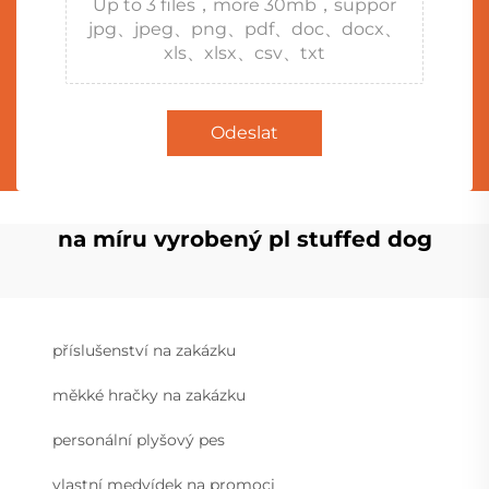
Up to 3 files，more 30mb，suppor
jpg、jpeg、png、pdf、doc、docx、
xls、xlsx、csv、txt
Odeslat
na míru vyrobený pl stuffed dog
příslušenství na zakázku
měkké hračky na zakázku
personální plyšový pes
vlastní medvídek na promoci