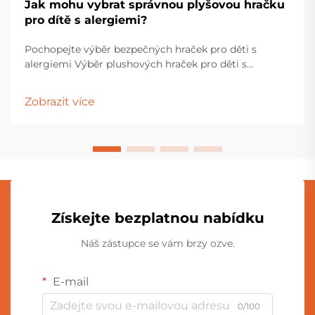
Jak mohu vybrat správnou plyšovou hračku
pro dítě s alergiemi?
Pochopejte výběr bezpečných hraček pro děti s
alergiemi Výběr plushových hraček pro děti s
alergiemi vyžaduje pečlivé zvážení a pozornost k
detailům. Rodiče a pečovatelé musí procházet
Zobrazit více
různými materiály, výrobními procesy...
Získejte bezplatnou nabídku
Náš zástupce se vám brzy ozve.
E-mail
0/100