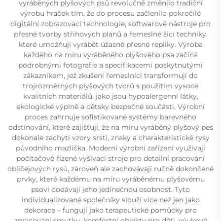
vyráběných plyšových psů revolučně změnilo tradiční
výrobu hraček tím, že do procesu začlenilo pokročilé
digitální zobrazovací technologie, softwarové nástroje pro
přesné tvorby střihových plánů a řemeslné šicí techniky,
které umožňují vyrábět úžasně přesné repliky. Výroba
každého na míru vyráběného plyšového psa začíná
podrobnými fotografie a specifikacemi poskytnutými
zákazníkem, jež zkušení řemeslníci transformují do
trojrozměrných plyšových tvorů s použitím vysoce
kvalitních materiálů, jako jsou hypoalergenní látky,
ekologické výplně a dětsky bezpečné součásti. Výrobní
proces zahrnuje sofistikované systémy barevného
odstínování, které zajišťují, že na míru vyráběný plyšový pes
dokonale zachytí vzory srsti, znaky a charakteristické rysy
původního mazlíčka. Moderní výrobní zařízení využívají
počítačově řízené vyšívací stroje pro detailní pracování
obličejových rysů, zároveň ale zachovávají ručně dokončené
prvky, které každému na míru vyráběnému plyšovému
psovi dodávají jeho jedinečnou osobnost. Tyto
individualizované společníky slouží více než jen jako
dekorace – fungují jako terapeutické pomůcky pro
zpracování smutku, komfortní objekty pro děti, výukové