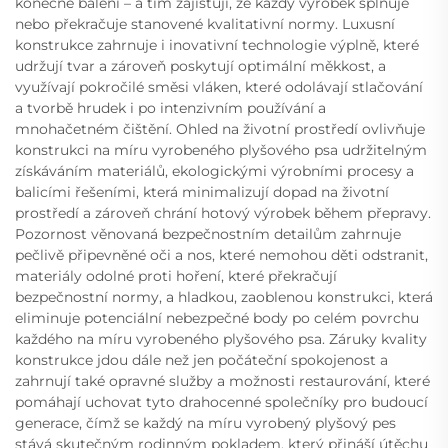
konečné balení – a tím zajišťují, že každý výrobek splňuje
nebo překračuje stanovené kvalitativní normy. Luxusní
konstrukce zahrnuje i inovativní technologie výplně, které
udržují tvar a zároveň poskytují optimální měkkost, a
využívají pokročilé směsi vláken, které odolávají stlačování
a tvorbě hrudek i po intenzivním používání a
mnohačetném čištění. Ohled na životní prostředí ovlivňuje
konstrukci na míru vyrobeného plyšového psa udržitelným
získáváním materiálů, ekologickými výrobními procesy a
balicími řešeními, která minimalizují dopad na životní
prostředí a zároveň chrání hotový výrobek během přepravy.
Pozornost věnovaná bezpečnostním detailům zahrnuje
pečlivě připevněné oči a nos, které nemohou děti odstranit,
materiály odolné proti hoření, které překračují
bezpečnostní normy, a hladkou, zaoblenou konstrukci, která
eliminuje potenciální nebezpečné body po celém povrchu
každého na míru vyrobeného plyšového psa. Záruky kvality
konstrukce jdou dále než jen počáteční spokojenost a
zahrnují také opravné služby a možnosti restaurování, které
pomáhají uchovat tyto drahocenné společníky pro budoucí
generace, čímž se každý na míru vyrobený plyšový pes
stává skutečným rodinným pokladem, který přináší útěchu