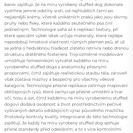
barev zajišťují, že na míru vyrobený stuffed dog dokonale
vystihne jemné odstíny srsti, od nejhlubších černí po
nejjasnější krémy, včetně unikátních znaků jako jsou skvrny,
pruhy nebo fleky, které každého skutečného psa činí
jedinečným. Technologie sahá až k replikaci textury, při
které speciální výběr látek určuje materiály, které nejlépe
napodobují hmatové vlastnosti různých plemen psů, ať už
se jedná o hedvábnou hladkost zlatého retrívra nebo drsnou
strukturu drátěného foxteriéra. Trojrozměrné modelování
umožňuje řemeslníkům vytvářet každého na míru
vyrobeného stuffed doga s anatomicky přesnými
proporcemi, čímž zajišťuje realistickou stavbu těla, zároveň
však zůstává mazlivý a bezpečný pro všechny věkové
kategorie. Technologie přesné replikace zahrnuje mapování
obličejových rysů, které zachycuje přesné umístění a tvar
očí, nosu a úst, čímž každému na míru vyrobenému stuffed
dogovi dodává osobnost a život prostřednictvím pečlivě
vyšívaných detailů odrážejících výraz původního mazlíčka.
Protokoly kontroly kvality integrované do této technologie
zajišťují, že každý na míru vyrobený stuffed dog splňuje
přísné standardy před odesláním, a to s více kontrolními