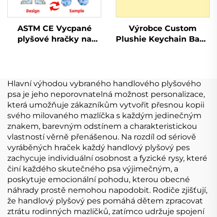
ASTM CE Vycpané
Výrobce Custom
plyšové hračky na
Plushie Keychain Baby
zakázku vyrobené
Plyšová hračka
vycpané plyšové
Plyšová panenka Kpop
hračky na prodej
Custom
Hlavní výhodou vybraného handlového plyšového
psa je jeho neporovnatelná možnost personalizace,
která umožňuje zákazníkům vytvořit přesnou kopii
svého milovaného mazlíčka s každým jedinečným
znakem, barevným odstínem a charakteristickou
vlastností věrně přenášenou. Na rozdíl od sériově
vyráběných hraček každý handlový plyšový pes
zachycuje individuální osobnost a fyzické rysy, které
činí každého skutečného psa výjimečným, a
poskytuje emocionální pohodu, kterou obecné
náhrady prostě nemohou napodobit. Rodiče zjišťují,
že handlový plyšový pes pomáhá dětem zpracovat
ztrátu rodinných mazlíčků, zatímco udržuje spojení