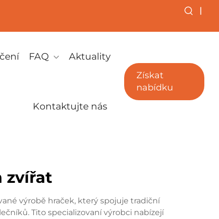
|
čení
FAQ
Aktuality
Získat
nabídku
Kontaktujte nás
 zvířat
ané výrobě hraček, který spojuje tradiční
níků. Tito specializovaní výrobci nabízejí