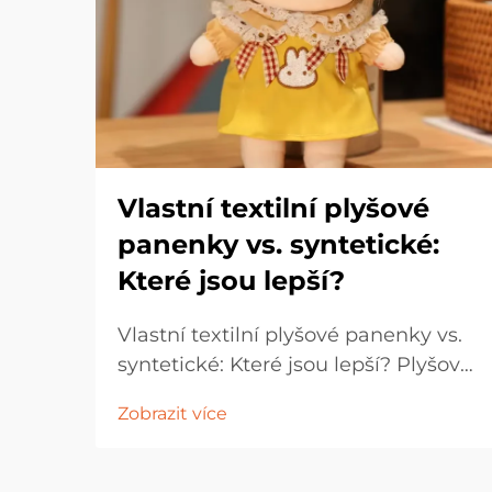
Vlastní textilní plyšové
panenky vs. syntetické:
Které jsou lepší?
Vlastní textilní plyšové panenky vs.
syntetické: Které jsou lepší? Plyšové
panenky jsou odmalička oblíbené
Zobrazit více
dětmi, sběrateli i lidmi kupujícími
dárky. Jejich jemné textury,
okouzlující designy a emocionální