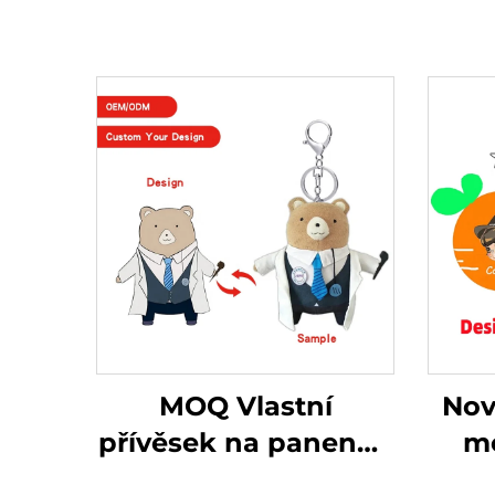
MOQ Vlastní
Nov
přívěsek na panenku
m
Dětský návrhář
pl