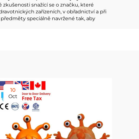
zkušenosti snažící se o značku, které
avotnických zařízeních, v obřadnictví a při
í předměty speciálně navržené tak, aby
10
2
Oct
No