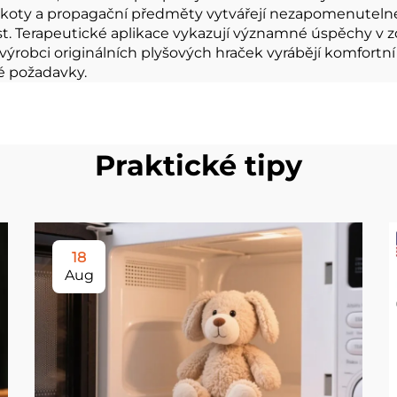
koty a propagační předměty vytvářejí nezapomenutelné 
t. Terapeutické aplikace vykazují významné úspěchy v zdr
výrobci originálních plyšových hraček vyrábějí komfortn
é požadavky.
Praktické tipy
18
Aug