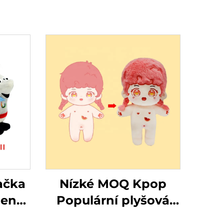
ačka
Nízké MOQ Kpop
lené
Populární plyšová
ky
plyšová panenka na