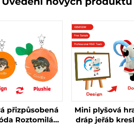
Uvedení nových produktů
á přizpůsobená
Mini plyšová hr
óda Roztomilá
dráp jeřáb kres
yšová kabelka
plyšové hrač