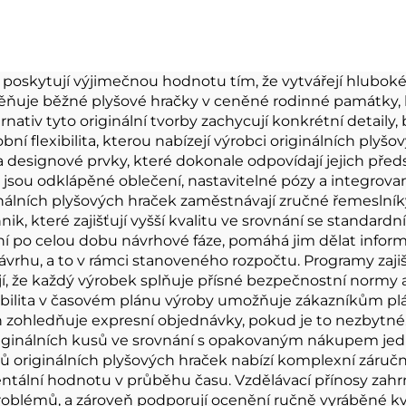
ychain Plyšová
hračky prase krá
ěženka na mince
kočka
přizpůsobitel
s poskytují výjimečnou hodnotu tím, že vytvářejí hluboké
měňuje běžné plyšové hračky v ceněné rodinné památky
plyšový přívěse
nativ tyto originální tvorby zachycují konkrétní detaily, 
klíče
í flexibilita, kterou nabízejí výrobci originálních ply
k a designové prvky, které dokonale odpovídají jejich p
ko jsou odklápěné oblečení, nastavitelné pózy a integro
nálních plyšových hraček zaměstnávají zručné řemeslníky
nik, které zajišťují vyšší kvalitu ve srovnání se standa
 po celou dobu návrhové fáze, pomáhá jim dělat inform
rhu, a to v rámci stanoveného rozpočtu. Programy zajišt
ují, že každý výrobek splňuje přísné bezpečnostní normy
exibilita v časovém plánu výroby umožňuje zákazníkům pl
ohledňuje expresní objednávky, pokud je to nezbytné. 
nálních kusů ve srovnání s opakovaným nákupem jedno
originálních plyšových hraček nabízí komplexní záruční 
entální hodnotu v průběhu času. Vzdělávací přínosy zah
roblémů, a zároveň podporují ocenění ručně vyráběné kv