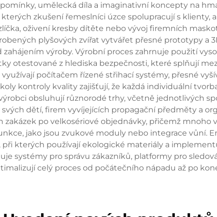
zpomínky, umělecká díla a imaginativní koncepty na hma
erých zkušení řemeslníci úzce spolupracují s klienty, ab
ka, oživení kresby dítěte nebo vývoj firemních maskotů
ných plyšových zvířat vytvářet přesné prototypy a 3D vi
zahájením výroby. Výrobní proces zahrnuje použití vysoc
stky otestované z hlediska bezpečnosti, které splňují m
yužívají počítačem řízené střihací systémy, přesné vyšívací
tokoly kontroly kvality zajišťují, že každá individuální t
 výrobci obsluhují různorodé trhy, včetně jednotlivých s
 svých dětí, firem vyvíjejících propagační předměty a org
ch zakázek po velkosériové objednávky, přičemž mnoho 
lší funkce, jako jsou zvukové moduly nebo integrace vůn
při kterých používají ekologické materiály a implement
nuje systémy pro správu zákazníků, platformy pro sledová
optimalizují celý proces od počátečního nápadu až po k