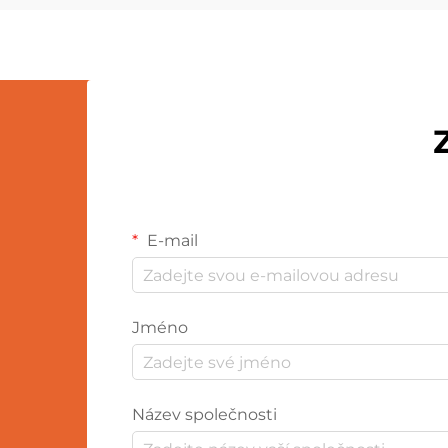
přitažlivost z nich dělají navzdory
kultuře věčný produkt...
E-mail
Jméno
Název společnosti