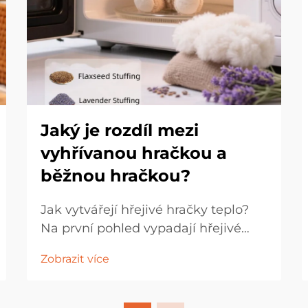
Jaký je rozdíl mezi
vyhřívanou hračkou a
běžnou hračkou?
Jak vytvářejí hřejivé hračky teplo?
Na první pohled vypadají hřejivé
hračky stejně jako běžné hračky,
Zobrazit více
protože obě jsou vyrobeny z
měkkých látek. Výplň uvnitř je však
zcela odlišná. Kromě obvyklé