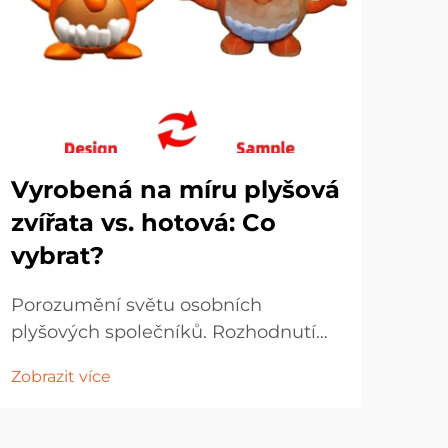
Vyrobená na míru plyšová
Mi
zvířata vs. hotová: Co
Id
vybrat?
pří
Porozumění světu osobních
Ve d
plyšových společníků. Rozhodnutí
čast
mezi výběrem vlastního plyšového
kte
Zobrazit více
Zobr
zvířete na míru nebo hotové hračky
dos
představuje více než jen
atra
jednoduchou nákupní volbu. Jde o
stal