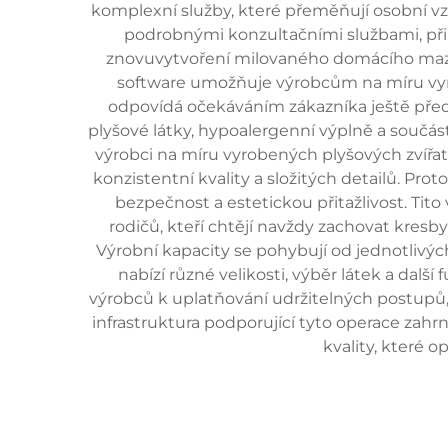
komplexní služby, které přeměňují osobní v
podrobnými konzultačními službami, při kt
znovuvytvoření milovaného domácího mazlíč
software umožňuje výrobcům na míru vyrobe
odpovídá očekáváním zákazníka ještě před 
plyšové látky, hypoalergenní výplně a součá
výrobci na míru vyrobených plyšových zvířat v
konzistentní kvality a složitých detailů. Pro
bezpečnost a estetickou přitažlivost. Tito
rodičů, kteří chtějí navždy zachovat kresby
Výrobní kapacity se pohybují od jednotlivý
nabízí různé velikosti, výběr látek a da
výrobců k uplatňování udržitelných postupů, 
infrastruktura podporující tyto operace zahr
kvality, které 