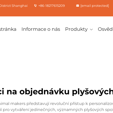
istrict Shanghai
+86-18217615209
[email protected]
tránka
Informace o nás
Produkty
Osvěd
i na objednávku plyšových
imal makers představují revoluční přístup k personalizov
pro vytváření jedinečných, významných plyšových společ