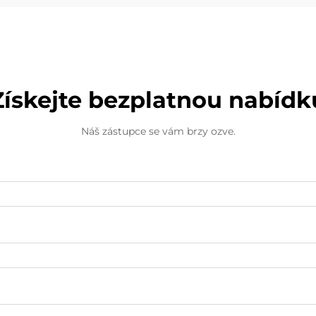
vatované výplně obsahují hřejivé
hračky také topné těleso a
akumulátor, které umožňují
generování a udržování tepla.
Získejte bezplatnou nabídk
Náš zástupce se vám brzy ozve.