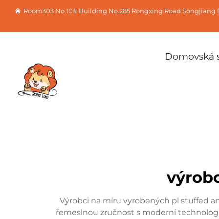
Room303 No.10# Building No.285 Rongxing Road Songjiang D
Domovská s
výrobc
Výrobci na míru vyrobených pl stuffed an
řemeslnou zručnost s moderní technologií 