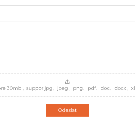
，more 30mb，suppor jpg、jpeg、png、pdf、doc、docx、xl
Odeslat