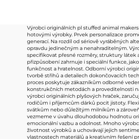
panenky Ošklivé
Ke
logo vlastní plyšová
pen
hračka Keychain
Výrobci originálních pl stuffed animal maker
hotovými výrobky. Prvek personalizace pro
generací. Na rozdíl od sériově vyráběných alter
opravdu jedinečným a nenahraditelným. Výrobn
specifikovat přesné rozměry, struktury láte
přizpůsobení zahrnuje i speciální funkce, ja
funkčnost a hratelnost. Odborní výrobci origi
tvorbě střihů a detailech dokončovacích tech
proces poskytuje zákazníkům odborné vedení
konstrukčních metodách a proveditelnosti náv
výrobci originálních plyšových hraček, zaruč
rodičům i příjemcům dárků pocit jistoty. Fl
svátkům nebo důležitým milníkům a zároveň z
vezmeme v úvahu dlouhodobou hodnotu origi
emocionální vazbu a odolnost. Mnoho výrobců 
životnost výrobků a uchovávají jejich sentim
vlastnostech materiálů a kreativním řešení p