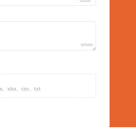
0/200
0/1000
s、xlsx、csv、txt