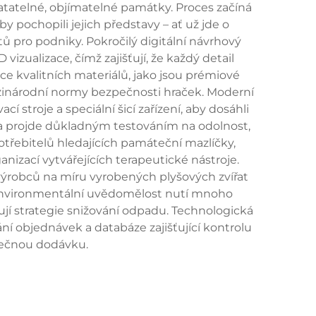
tatelné, objímatelné památky. Proces začíná
y pochopili jejich představy – ať už jde o
 pro podniky. Pokročilý digitální návrhový
zualizace, čímž zajišťují, že každý detail
e kvalitních materiálů, jako jsou prémiové
ezinárodní normy bezpečnosti hraček. Moderní
 stroje a speciální šicí zařízení, aby dosáhli
vorba projde důkladným testováním na odolnost,
potřebitelů hledajících památeční mazlíčky,
anizací vytvářejících terapeutické nástroje.
výrobců na míru vyrobených plyšových zvířat
í. Environmentální uvědomělost nutí mnoho
ují strategie snižování odpadu. Technologická
ní objednávek a databáze zajišťující kontrolu
onečnou dodávku.