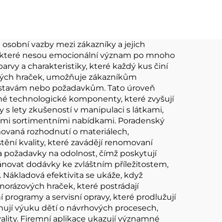
líček
zakázku
ný
 osobní vazby mezi zákazníky a jejich
, které nesou emocionální význam po mnoho
k na
barvy a charakteristiky, které každý kus činí
šových hraček, umožňuje zákazníkům
ředstavám nebo požadavkům. Tato úroveň
vané technologické komponenty, které zvyšují
 s lety zkušeností v manipulaci s látkami,
rdními sortimentními nabídkami. Poradenský
ovaná rozhodnutí o materiálech,
ění kvality, které zavádějí renomovaní
 a požadavky na odolnost, čímž poskytují
ánovat dodávky ke zvláštním příležitostem,
Nákladová efektivita se ukáže, když
rázových hraček, které postrádají
programy a servisní opravy, které prodlužují
rnují výuku dětí o návrhových procesech,
ality. Firemní aplikace ukazují významné