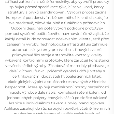
stříhací zařízení a zručné řemeslníky, aby vytvořil produkty
splňující přesné specifikace týkající se velikosti, barvy,
struktury a prvků brandingování. Výrobní proces začíná
komplexní poradenstvím, během něhož klienti diskutují o
své představě, cílové skupině a funkčních požadavcích.
Odborní designéři poté vytvoří podrobné prototypy
pomocí systémů počítačového navrhování, čímž zajistí, že
každý detail bude odpovídat očekáváním klienta ještě před
zahájením výroby. Technologická infrastruktura zahrnuje
automatické systémy pro tvorbu střihových vzorů,
průmyslové šicí stroje a stanoviště kontroly kvality
vybavená kontrolními protokoly, které zaručují konzistenci
ve všech sériích výroby. Zásobování materiály představuje
další klíčovou funkci, přičemž výrobci udržují vztahy s
certifikovanými dodavateli hypoalergenních látek,
ekologických výplní a součástek testovaných z hlediska
bezpečnosti, které splňují mezinárodní normy bezpečnosti
hraček. Výrobce dále nabízí komplexní řešení balení, od
jednoduchých polyetylénových sáčků po složité dárkové
krabice s individuálním tiskem a prvky brandingování.
Aplikace zasahují do různorodých odvětví, včetně firemních
marketingových kampaní, vzdělávacích institucí,