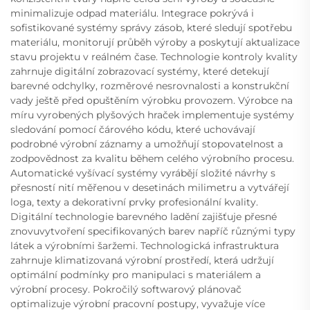
minimalizuje odpad materiálu. Integrace pokrývá i
sofistikované systémy správy zásob, které sledují spotřebu
materiálu, monitorují průběh výroby a poskytují aktualizace
stavu projektu v reálném čase. Technologie kontroly kvality
zahrnuje digitální zobrazovací systémy, které detekují
barevné odchylky, rozměrové nesrovnalosti a konstrukční
vady ještě před opuštěním výrobku provozem. Výrobce na
míru vyrobených plyšových hraček implementuje systémy
sledování pomocí čárového kódu, které uchovávají
podrobné výrobní záznamy a umožňují stopovatelnost a
zodpovědnost za kvalitu během celého výrobního procesu.
Automatické vyšívací systémy vyrábějí složité návrhy s
přesností nití měřenou v desetinách milimetru a vytvářejí
loga, texty a dekorativní prvky profesionální kvality.
Digitální technologie barevného ladění zajišťuje přesné
znovuvytvoření specifikovaných barev napříč různými typy
látek a výrobními šaržemi. Technologická infrastruktura
zahrnuje klimatizovaná výrobní prostředí, která udržují
optimální podmínky pro manipulaci s materiálem a
výrobní procesy. Pokročilý softwarový plánovač
optimalizuje výrobní pracovní postupy, vyvažuje více