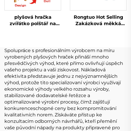
plyšová hračka
Rongtuo Hot Selling
zvířátko polštář na
Zakázková měkká
zakázku liška polštář
plyšová hračka OEM
velká panenka
ODM Vlastní Kpop
zvířátko plyšová
Plyšová hračka pro
vycpaná liška
panenku 10 cm
Spolupráce s profesionálním výrobcem na míru
vyrobených plyšových hraček přináší mnoho
přesvědčivých výhod, které přímo ovlivňují úspěch
vašeho projektu a vaši ziskovost. Nákladová
efektivita představuje jednu z nejvýznamnějších
výhod, protože tito specializovaní výrobci využívají
ekonomické výhody velkého rozsahu výroby,
stabilizované dodavatelské řetězce a
optimalizované výrobní procesy, čímž zajišťují
konkurenceschopné ceny bez kompromitování
kvalitativních norem. Získáváte přístup ke
konzultacím odborných návrhářů, kteří přemění
vaše původní nápady na produkty připravené pro