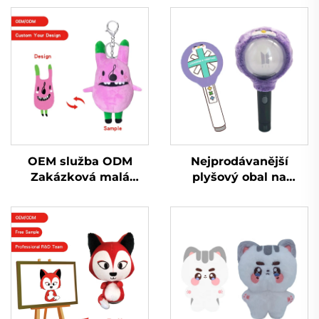
OEM služba ODM
Nejprodávanější
Zakázková malá
plyšový obal na
plyšová hračka s
panenku Kpop s
přívěskem na klíče
lehkou tyčinkou
Vycpaná plyšová
Hračky pro fanoušky
hračka s přívěskem na
popových hvězd
klíče pro propagaci
Hudební koncert