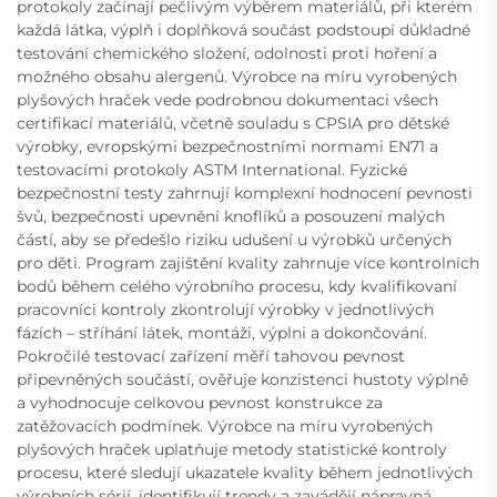
protokoly začínají pečlivým výběrem materiálů, při kterém
každá látka, výplň i doplňková součást podstoupí důkladné
testování chemického složení, odolnosti proti hoření a
možného obsahu alergenů. Výrobce na míru vyrobených
plyšových hraček vede podrobnou dokumentaci všech
certifikací materiálů, včetně souladu s CPSIA pro dětské
výrobky, evropskými bezpečnostními normami EN71 a
testovacími protokoly ASTM International. Fyzické
bezpečnostní testy zahrnují komplexní hodnocení pevnosti
švů, bezpečnosti upevnění knoflíků a posouzení malých
částí, aby se předešlo riziku udušení u výrobků určených
pro děti. Program zajištění kvality zahrnuje více kontrolních
bodů během celého výrobního procesu, kdy kvalifikovaní
pracovníci kontroly zkontrolují výrobky v jednotlivých
fázích – stříhání látek, montáži, výplni a dokončování.
Pokročilé testovací zařízení měří tahovou pevnost
připevněných součástí, ověřuje konzistenci hustoty výplně
a vyhodnocuje celkovou pevnost konstrukce za
zatěžovacích podmínek. Výrobce na míru vyrobených
plyšových hraček uplatňuje metody statistické kontroly
procesu, které sledují ukazatele kvality během jednotlivých
výrobních sérií, identifikují trendy a zavádějí nápravná