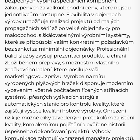
bezpečných výplní a speciálních komponent
zakoupených za velkoobchodní ceny, které nejsou
jednotlivcům dostupné. Flexibilita v objemech
výroby umožňuje realizaci projektů od malých
propagačních sérií až po velké objednávky pro
maloobchod, s škálovatelnými výrobními systémy,
které se přizpůsobí vašim konkrétním požadavkům
bez sankcí za minimální objednávky. Profesionální
balicí služby zvyšují prezentaci produktu a chrání
zboží během přepravy, s možnostmi vlastního
značkového balení, které posiluje vaši
marketingovou zprávu. Výrobce na míru
vyrobených plyšových hraček disponuje moderním
vybavením, včetně počítačem řízených stříhacích
systémů, přesných vyšívacích strojů a
automatických stanic pro kontrolu kvality, které
zajišťují vysoce kvalitní hotové výrobky. Omezení
rizik je možné díky zavedeným protokolům zajištění
kvality, komplexnímu pojištění a ověřené historii
úspěšného dokončování projektů. Výhody
komunikace zahrnují vyhrazené manažery projektů,