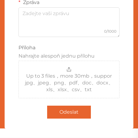
Zpráva
0/1000
Příloha
Nahrajte alespoň jednu přílohu
Up to 3 files，more 30mb，suppor
jpg、jpeg、png、pdf、doc、docx、
xls、xlsx、csv、txt
Odeslat