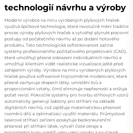
technologií návrhu a výroby
Moderní výrobce na míru vyrobených plyšových hraček
využívá špičkové technologie, které revolučně mění tradiční
proces výroby plyšových hraček a vytvářejí plynulé pracovní
postupy od počátečního návrhu až po dodání hotového
produktu. Tato technologická sofistikovanost začíná
systémy profesionálního počítačového projektování (CAD),
které umožňují přesné zobrazení individuálních návrhů a
umožňují klientům vidět realistické vizualizace ještě před
zahájením výroby. Výrobce na míru vyrobených plyšových
hraček používá softwarové trojrozměrné modelování, které
přesně zachycuje drapech látky, umístění švů a
proporcionální vztahy, čímž eliminuje nepřesnosti a snižuje
počet revizí. Pokročilé systémy pro tvorbu střihových vzorů
automaticky generují šablony pro stříhání na základě
digitálních návrhů, což zajišťuje matematickou přesnost
rozměrů dílů a optimalizaci využití materiálu. Průmyslové
laserové stříhací zařízení poskytuje bezkonkurenční
přesnost při stříhání látek, vytváří čisté okraje a
konzistentní tvary napříč celou sérií výroby a současně