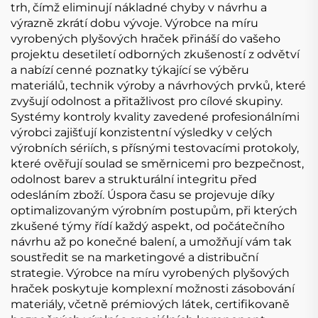
trh, čímž eliminují nákladné chyby v návrhu a
výrazně zkrátí dobu vývoje. Výrobce na míru
vyrobených plyšových hraček přináší do vašeho
projektu desetiletí odborných zkušeností z odvětví
a nabízí cenné poznatky týkající se výběru
materiálů, technik výroby a návrhových prvků, které
zvyšují odolnost a přitažlivost pro cílové skupiny.
Systémy kontroly kvality zavedené profesionálními
výrobci zajišťují konzistentní výsledky v celých
výrobních sériích, s přísnými testovacími protokoly,
které ověřují soulad se směrnicemi pro bezpečnost,
odolnost barev a strukturální integritu před
odesláním zboží. Úspora času se projevuje díky
optimalizovaným výrobním postupům, při kterých
zkušené týmy řídí každý aspekt, od počátečního
návrhu až po konečné balení, a umožňují vám tak
soustředit se na marketingové a distribuční
strategie. Výrobce na míru vyrobených plyšových
hraček poskytuje komplexní možnosti zásobování
materiály, včetně prémiových látek, certifikovaně