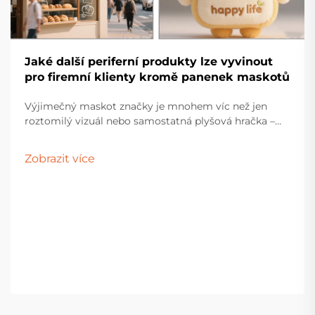
Jaké další periferní produkty lze vyvinout
pro firemní klienty kromě panenek maskotů
Výjimečný maskot značky je mnohem víc než jen
roztomilý vizuál nebo samostatná plyšová hračka –
měl by ztělesňovat duši značky a sloužit jako
emocionální most spojující společnost s jejími
Zobrazit více
příznivci. Vytvořením rozmanité škály periferních...