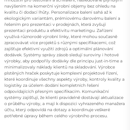
navýšením na komerční výrobní objemy bez ohledu na
kvalitu či dodací lhůty. Personalizace balení sahá až k
ekologickým variantám, prémiovému darovému balení a
řešením pro prezentaci v prodejnách, která zvyšují
prezentaci produktu a efektivitu marketingu. Zařízení
využívá různorodé výrobní linky, které mohou současně
zpracovávat více projektů s různými specifikacemi, což
zajišťuje efektivní využití zdrojů a optimální plánování
dodávek. Systémy správy zásob sledují suroviny i hotové
výrobky, aby podpořily dodávky dle principu just-in-time a
minimalizovaly náklady klientů na skladování. Výrobce
plstěných hraček poskytuje komplexní projektové řízení,
které koordinuje všechny aspekty výroby, kontroly kvality a
logistiky za účelem dodání kompletních řešení
odpovídajících přesným specifikacím. Komunikační
systémy zajišťují, že klienti pravidelně dostávají aktualizace
o průběhu výroby, a mají k dispozici vyhrazeného manažera
účtu, který odpovídá na dotazy a koordinuje veškeré
potřebné úpravy během celého výrobního procesu.