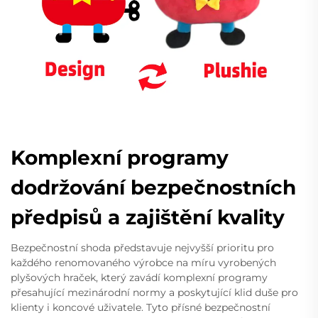
Komplexní programy
dodržování bezpečnostních
předpisů a zajištění kvality
Bezpečnostní shoda představuje nejvyšší prioritu pro
každého renomovaného výrobce na míru vyrobených
plyšových hraček, který zavádí komplexní programy
přesahující mezinárodní normy a poskytující klid duše pro
klienty i koncové uživatele. Tyto přísné bezpečnostní