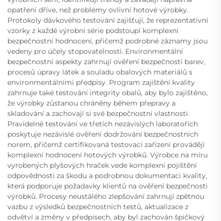
opatření dříve, než problémy ovlivní hotové výrobky.
Protokoly dávkového testování zajišťují, že reprezentativní
vzorky z každé výrobní série podstoupí komplexní
bezpečnostní hodnocení, přičemž podrobné záznamy jsou
vedeny pro účely stopovatelnosti. Environmentální
bezpečnostní aspekty zahrnují ověření bezpečnosti barev,
procesů úpravy látek a souladu obalových materiálů s
environmentálními předpisy. Program zajištění kvality
zahrnuje také testování integrity obalů, aby bylo zajištěno,
že výrobky zůstanou chráněny během přepravy a
skladování a zachovají si své bezpečnostní vlastnosti.
Pravidelné testování ve třetích nezávislých laboratořích
poskytuje nezávislé ověření dodržování bezpečnostních
norem, přičemž certifikovaná testovací zařízení provádějí
komplexní hodnocení hotových výrobků. Výrobce na míru
vyrobených plyšových hraček vede komplexní pojištění
odpovědnosti za škodu a podrobnou dokumentaci kvality,
která podporuje požadavky klientů na ověření bezpečnosti
výrobků. Procesy neustálého zlepšování zahrnují zpětnou
vazbu z výsledků bezpečnostních testů, aktualizace z
odvětví a změny v předpisech, aby byl zachován špičkový