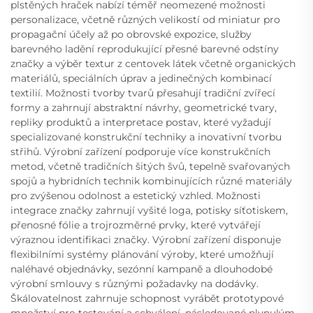
plstěných hraček nabízí téměř neomezené možnosti
personalizace, včetně různých velikostí od miniatur pro
propagační účely až po obrovské expozice, služby
barevného ladění reprodukující přesné barevné odstíny
značky a výběr textur z centovek látek včetně organických
materiálů, speciálních úprav a jedinečných kombinací
textilií. Možnosti tvorby tvarů přesahují tradiční zvířecí
formy a zahrnují abstraktní návrhy, geometrické tvary,
repliky produktů a interpretace postav, které vyžadují
specializované konstrukční techniky a inovativní tvorbu
střihů. Výrobní zařízení podporuje více konstrukčních
metod, včetně tradičních šitých švů, tepelně svařovaných
spojů a hybridních technik kombinujících různé materiály
pro zvýšenou odolnost a estetický vzhled. Možnosti
integrace značky zahrnují vyšité loga, potisky síťotiskem,
přenosné fólie a trojrozměrné prvky, které vytvářejí
výraznou identifikaci značky. Výrobní zařízení disponuje
flexibilními systémy plánování výroby, které umožňují
naléhavé objednávky, sezónní kampaně a dlouhodobé
výrobní smlouvy s různými požadavky na dodávky.
Škálovatelnost zahrnuje schopnost vyrábět prototypové
množství pro testování a schválení, následované plynulým