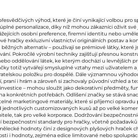
yšáky Výrobce
zvířátko plyš
ázková plyšová
vycpaná lišk
svědčivých výhod, které je činí vynikající volbou pro spot
úplné personalizace, díky níž mohou zákazníci oživit sv
hračka
žejících osobní preference, firemní identitu nebo uměle
 hračky exkluzivní vlastnictví originálních postav a konc
od běžných alternativ – používají se prémiové látky, kter
ívání. Pokročilé výrobní techniky zajišťují přesnou konst
o oddělování látek, ke kterým dochází u levnějších pr
čky totiž vytvářejí smysluplné vztahy mezi uživatelem a
ratelskou položku pro dospělé. Dále významnou výhodou 
 praní i hrám a zároveň si zachovaly původní vzhled a te
investice – mohou sloužit jako dekorativní předměty, f
i na konkrétních potřebách. Odlišení značky se stává 
né marketingové materiály, které si příjemci opravdu pře
ednotlivých customizovaných kusů až po velké komerční
bitele, tak pro velké korporace. Dodržování bezpečnostn
í bezpečnostní standardy pro hračky, včetně požadavků 
ělecké hodnoty činí z designových plyšových hraček chy
osti i hodnoty, zejména edice limitované nebo spoluprá