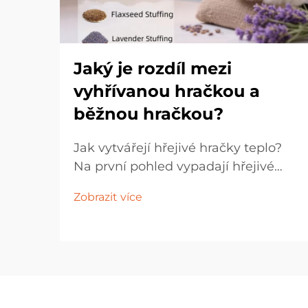
Jaký je rozdíl mezi
vyhřívanou hračkou a
běžnou hračkou?
Jak vytvářejí hřejivé hračky teplo?
Na první pohled vypadají hřejivé
hračky stejně jako běžné hračky,
Zobrazit více
protože obě jsou vyrobeny z
měkkých látek. Výplň uvnitř je však
zcela odlišná. Kromě obvyklé
vatované výplně obsahují hřejivé
hračky také topné těleso a
akumulátor, které umožňují