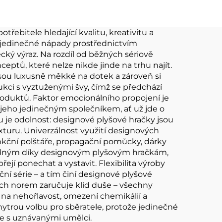
ová
hračka
a
řebitele hledající kvalitu, kreativitu a
é jedinečné nápady prostřednictvím
cký výraz. Na rozdíl od běžných sériově
eptů, které nelze nikde jinde na trhu najít.
é jsou luxusně měkké na dotek a zároveň si
rukci s vyztuženými švy, čímž se předchází
oduktů. Faktor emocionálního propojení je
 jeho jedinečným společníkem, ať už jde o
je odolnost: designové plyšové hračky jsou
xturu. Univerzálnost využití designových
unkční polštáře, propagační pomůcky, dárky
snadným díky designovým plyšovým hračkám,
jí ponechat a vystavit. Flexibilita výroby
 série – a tím činí designové plyšové
ích norem zaručuje klid duše – všechny
na nehořlavost, omezení chemikálií a
trou volbu pro sběratele, protože jedinečné
ce s uznávanými umělci.