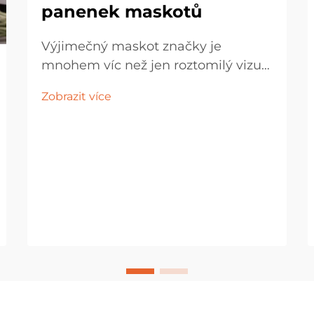
panenek maskotů
Výjimečný maskot značky je
mnohem víc než jen roztomilý vizuál
nebo samostatná plyšová hračka –
Zobrazit více
měl by ztělesňovat duši značky a
sloužit jako emocionální most
spojující společnost s jejími příznivci.
Vytvořením rozmanité škály
periferních...