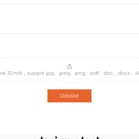
，more 30mb，suppor jpg、jpeg、png、pdf、doc、docx、xl
Odeslat