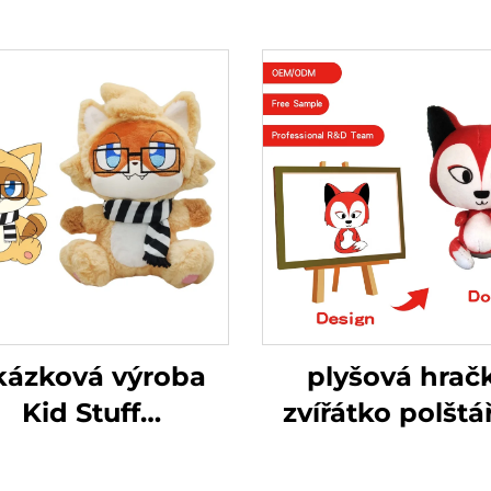
kázková výroba
plyšová hrač
Kid Stuff
zvířátko polštá
ustranná měkká
zakázku liška po
cpaná panenka
velká panen