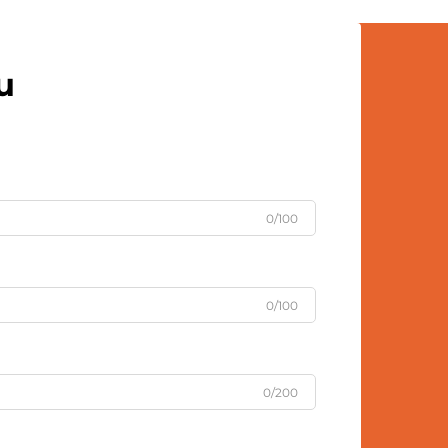
u
0/100
0/100
0/200