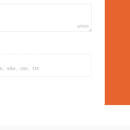
0/1000
s、xlsx、csv、txt