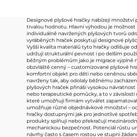
logo vlastní plyšová
Pl
hračka Keychain
Zak
Designové plyšové hračky nabízejí množství pře
trvalou hodnotu. Hlavní výhodou je možnost 
individuálně navržených plyšových tvorů odrá
vyráběných hraček poskytují designové plyšové
Vyšší kvalita materiálů tyto hračky odlišuje 
udržují strukturální pevnost i po delším použ
běžným problémům jako je migrace výplně neb
obzvláště cenný – customizované plyšové hra
komfortní objekt pro děti nebo ceněnou sbě
navrženy tak, aby odolaly běžnému zacházení,
plyšových hraček přináší vysokou návratnost 
nebo terapeutické pomůcky, a to v závislost
které umožňují firmám vytvářet zapamatovatel
umožňuje různé objednávkové množství – od j
hračky dostupnými jak pro jednotlivé spotře
produkty splňují nebo překračují mezinárodn
mechanickou bezpečnost. Potenciál růstu um
návrhy často s časem rostou ve stupni žádan