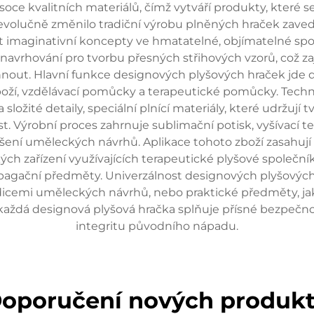
oce kvalitních materiálů, čímž vytváří produkty, které se
evolučně změnilo tradiční výrobu plněných hraček zaved
 imaginativní koncepty ve hmatatelné, objímatelné spo
navrhování pro tvorbu přesných střihových vzorů, což za
hnout. Hlavní funkce designových plyšových hraček jde d
boží, vzdělávací pomůcky a terapeutické pomůcky. Techno
 složité detaily, speciální plnící materiály, které udržují
ost. Výrobní proces zahrnuje sublimační potisk, vyšívací 
nášení uměleckých návrhů. Aplikace tohoto zboží zasahuj
ých zařízení využívajících terapeutické plyšové společníky
agační předměty. Univerzálnost designových plyšových h
dicemi uměleckých návrhů, nebo praktické předměty, jako
 že každá designová plyšová hračka splňuje přísné bezpe
integritu původního nápadu.
oporučení nových produk