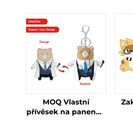
MOQ Vlastní
Za
přívěsek na panenku
Dětský návrhář
Obo
panenky Ošklivé
vy