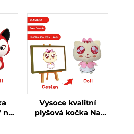
ka
Vysoce kvalitní
ř na
plyšová kočka Na
lštář
zakázku vyrobená
ka
plyšová plyšová