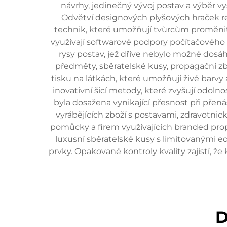
návrhy, jedinečný vývoj postav a výběr vys
Odvětví designových plyšových hraček r
technik, které umožňují tvůrcům proměnit
využívají softwarové podpory počítačového 
rysy postav, jež dříve nebylo možné dosá
předměty, sběratelské kusy, propagační z
tisku na látkách, které umožňují živé barvy a
inovativní šicí metody, které zvyšují odoln
byla dosažena vynikající přesnost při pře
vyrábějících zboží s postavami, zdravotnick
pomůcky a firem využívajících branded prop
luxusní sběratelské kusy s limitovanými e
prvky. Opakované kontroly kvality zajistí,
D