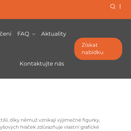
|
čení
FAQ
Aktuality
Získat
nabídku
Kontaktujte nás
ií, díky němuž vznikají výjimečné figurky,
plyšových hraček zdůrazňuje vlastní grafické