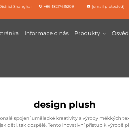
istrict Shanghai
+86-18217615209
[email protected]
tránka
Informace o nás
Produkty
Osvěd
design plush
nalé spojení umělecké kreativity a výroby měkkých textil
ak děti, tak dospělé. Tento inovativní přístup k výrobě 