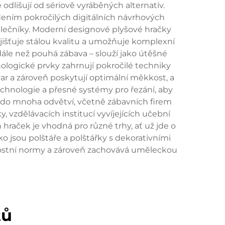
 odlišují od sériově vyráběných alternativ.
ením pokročilých digitálních návrhových
lečníky. Moderní designové plyšové hračky
jišťuje stálou kvalitu a umožňuje komplexní
ále než pouhá zábava – slouží jako útěšné
logické prvky zahrnují pokročilé techniky
 tvar a zároveň poskytují optimální měkkost, a
technologie a přesné systémy pro řezání, aby
í do mnoha odvětví, včetně zábavních firem
, vzdělávacích institucí vyvíjejících učební
raček je vhodná pro různé trhy, ať už jde o
 jsou polštáře a polštářky s dekorativními
čnostní normy a zároveň zachovává uměleckou
tů