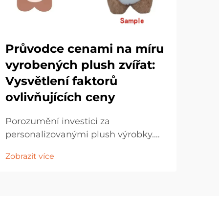
Zá
Průvodce cenami na míru
vá
vyrobených plush zvířat:
hr
Vysvětlení faktorů
st
ovlivňujících ceny
Záb
Porozumění investici za
Oži
personalizovanými plush výrobky.
ván
Svět customizovaných plush figurek
Zobr
se p
Zobrazit více
představuje jedinečnou kombinaci
Tyt
uměleckého díla, výrobní odbornosti
vaše
a osobního vyjádření. Ať už jste
tak
majitelem firmy, který chce vytvořit
vámi
značku...