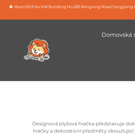
Room303 No.10# Building No.285 Rongxing Road Songjiang D
Domovská s
Designová plyšová hračka představuje doko
hračky a dekorativní předměty okouzlující j