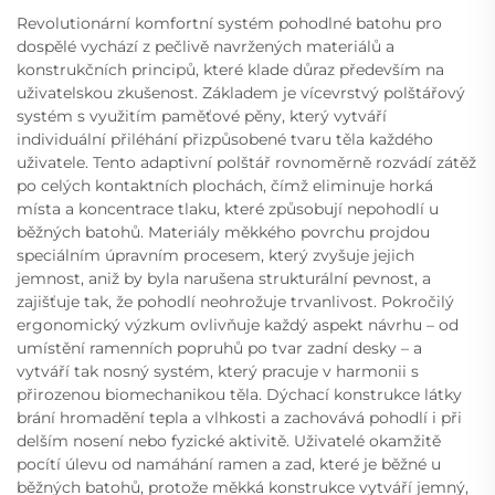
Revolutionární komfortní systém pohodlné batohu pro
dospělé vychází z pečlivě navržených materiálů a
konstrukčních principů, které klade důraz především na
uživatelskou zkušenost. Základem je vícevrstvý polštářový
systém s využitím paměťové pěny, který vytváří
individuální přiléhání přizpůsobené tvaru těla každého
uživatele. Tento adaptivní polštář rovnoměrně rozvádí zátěž
po celých kontaktních plochách, čímž eliminuje horká
místa a koncentrace tlaku, které způsobují nepohodlí u
běžných batohů. Materiály měkkého povrchu projdou
speciálním úpravním procesem, který zvyšuje jejich
jemnost, aniž by byla narušena strukturální pevnost, a
zajišťuje tak, že pohodlí neohrožuje trvanlivost. Pokročilý
ergonomický výzkum ovlivňuje každý aspekt návrhu – od
umístění ramenních popruhů po tvar zadní desky – a
vytváří tak nosný systém, který pracuje v harmonii s
přirozenou biomechanikou těla. Dýchací konstrukce látky
brání hromadění tepla a vlhkosti a zachovává pohodlí i při
delším nosení nebo fyzické aktivitě. Uživatelé okamžitě
pocítí úlevu od namáhání ramen a zad, které je běžné u
běžných batohů, protože měkká konstrukce vytváří jemný,