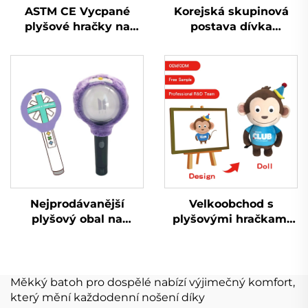
ASTM CE Vycpané
Korejská skupinová
plyšové hračky na
postava dívka
zakázku vyrobené
kreslená čelenka
vycpané plyšové
plyšová roztomilá
hračky na prodej
zvířecí čelenka
Nejprodávanější
Velkoobchod s
plyšový obal na
plyšovými hračkami
panenku Kpop s
OEM Měkký plyš
lehkou tyčinkou
Vlastní plyšový
Hračky pro fanoušky
přívěsek na klíče
popových hvězd
Měkký batoh pro dospělé nabízí výjimečný komfort,
Hudební koncert
který mění každodenní nošení díky