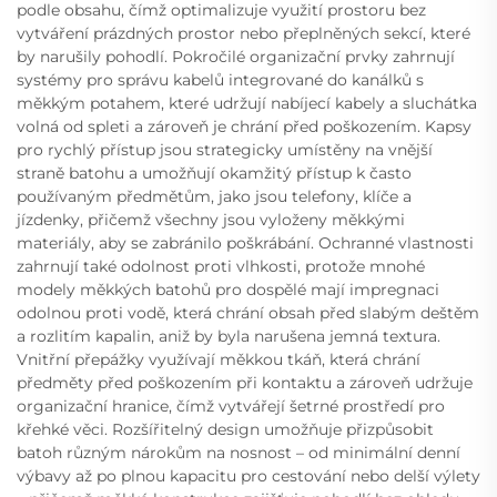
podle obsahu, čímž optimalizuje využití prostoru bez
vytváření prázdných prostor nebo přeplněných sekcí, které
by narušily pohodlí. Pokročilé organizační prvky zahrnují
systémy pro správu kabelů integrované do kanálků s
měkkým potahem, které udržují nabíjecí kabely a sluchátka
volná od spleti a zároveň je chrání před poškozením. Kapsy
pro rychlý přístup jsou strategicky umístěny na vnější
straně batohu a umožňují okamžitý přístup k často
používaným předmětům, jako jsou telefony, klíče a
jízdenky, přičemž všechny jsou vyloženy měkkými
materiály, aby se zabránilo poškrábání. Ochranné vlastnosti
zahrnují také odolnost proti vlhkosti, protože mnohé
modely měkkých batohů pro dospělé mají impregnaci
odolnou proti vodě, která chrání obsah před slabým deštěm
a rozlitím kapalin, aniž by byla narušena jemná textura.
Vnitřní přepážky využívají měkkou tkáň, která chrání
předměty před poškozením při kontaktu a zároveň udržuje
organizační hranice, čímž vytvářejí šetrné prostředí pro
křehké věci. Rozšířitelný design umožňuje přizpůsobit
batoh různým nárokům na nosnost – od minimální denní
výbavy až po plnou kapacitu pro cestování nebo delší výlety