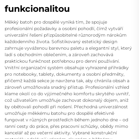
funkcionalitou
Měkký batoh pro dospělé vyniká tím, že spojuje
profesionální požadavky a osobní pohodlí, čímž vytváří
univerzální řešení přizpůsobitelné různorodým nárokům
každodenního života. Sofistikovaný estetický design
zahrnuje vyváženou barevnou paletu a elegantní styl, který
ladí s obchodním oblečením, a zároveň zachovává
praktickou funkčnost potřebnou pro denní používání.
Vnitřní organizační systém obsahuje vyhrazené přihrádky
pro notebooky, tablety, dokumenty a osobní předměty,
přičemž každá sekce je navržena tak, aby chránila obsah a
zároveň umožňovala snadný přístup. Profesionální vzhled
klame okolí co do výjimečného komfortu skrytého uvnitř,
což uživatelům umožňuje zachovat dokonalý dojem, aniž
by obětovali pohodlí při nošení. Přechodná univerzálnost
umožňuje měkkému batohu pro dospělé efektivně
fungovat v různých prostředích během jednoho dne – od
ranní cesty do práce, přes pracovní schůzky, obědy mimo
kancelář až po večerní aktivity. Vybrané konstrukční