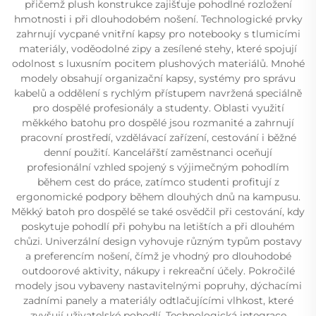
přičemž plush konstrukce zajišťuje pohodlné rozložení
hmotnosti i při dlouhodobém nošení. Technologické prvky
zahrnují vycpané vnitřní kapsy pro notebooky s tlumicími
materiály, voděodolné zipy a zesílené stehy, které spojují
odolnost s luxusním pocitem plushových materiálů. Mnohé
modely obsahují organizační kapsy, systémy pro správu
kabelů a oddělení s rychlým přístupem navržená speciálně
pro dospělé profesionály a studenty. Oblasti využití
měkkého batohu pro dospělé jsou rozmanité a zahrnují
pracovní prostředí, vzdělávací zařízení, cestování i běžné
denní použití. Kancelářští zaměstnanci oceňují
profesionální vzhled spojený s výjimečným pohodlím
během cest do práce, zatímco studenti profitují z
ergonomické podpory během dlouhých dnů na kampusu.
Měkký batoh pro dospělé se také osvědčil při cestování, kdy
poskytuje pohodlí při pohybu na letištích a při dlouhém
chůzi. Univerzální design vyhovuje různým typům postavy
a preferencím nošení, čímž je vhodný pro dlouhodobé
outdoorové aktivity, nákupy i rekreační účely. Pokročilé
modely jsou vybaveny nastavitelnými popruhy, dýchacími
zadními panely a materiály odtlačujícími vlhkost, které
zvyšují uživatelské pohodlí. Technologická integrace