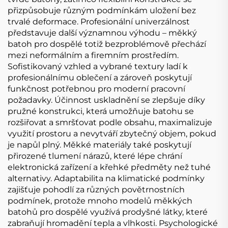
přizpůsobuje různým podmínkám uložení bez
trvalé deformace. Profesionální univerzálnost
představuje další významnou výhodu – měkký
batoh pro dospělé totiž bezproblémově přechází
mezi neformálním a firemním prostředím.
Sofistikovaný vzhled a vybrané textury ladí k
profesionálnímu oblečení a zároveň poskytují
funkčnost potřebnou pro moderní pracovní
požadavky. Účinnost uskladnění se zlepšuje díky
pružné konstrukci, která umožňuje batohu se
rozšiřovat a smršťovat podle obsahu, maximalizuje
využití prostoru a nevytváří zbytečný objem, pokud
je napůl plný. Měkké materiály také poskytují
přirozené tlumení nárazů, které lépe chrání
elektronická zařízení a křehké předměty než tuhé
alternativy. Adaptabilita na klimatické podmínky
zajišťuje pohodlí za různých povětrnostních
podmínek, protože mnoho modelů měkkých
batohů pro dospělé využívá prodyšné látky, které
zabraňují hromadění tepla a vlhkosti. Psychologické