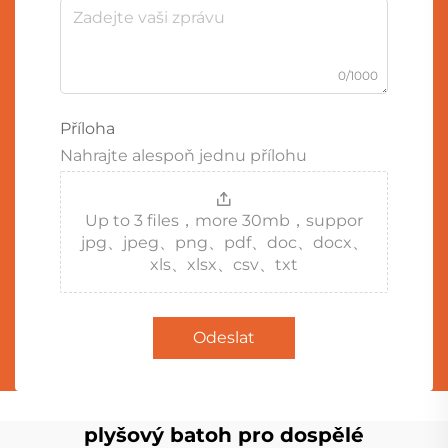
0/1000
Příloha
Nahrajte alespoň jednu přílohu
Up to 3 files，more 30mb，suppor
jpg、jpeg、png、pdf、doc、docx、
xls、xlsx、csv、txt
Odeslat
plyšový batoh pro dospělé