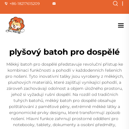
|
+86-18217615209
plyšový batoh pro dospělé
Měkký batoh pro dospělé představuje revoluční přístup ke
kombinaci funkčnosti a pohodlí v každodenních řešeních
pro nošení. Tyto inovativní tašky jsou vyrobeny z měkkých,
plushových materiálů, které zajišťují vynikající pohodlí, a
zároveň zachovávají odolnost a objem úložného prostoru,
jehož si vyžadují rušní dospělí. Na rozdíl od tradičních
tuhých batohů, měkký batoh pro dospělé obsahuje
polštářování z paměťové pěny, extrémně měkké látky a
ergonomické prvky designu, které transformují způsob
nošení. Hlavní funkce zahrnují prostorné oddělení pro
notebooky, tablety, dokumenty a osobní předměty,