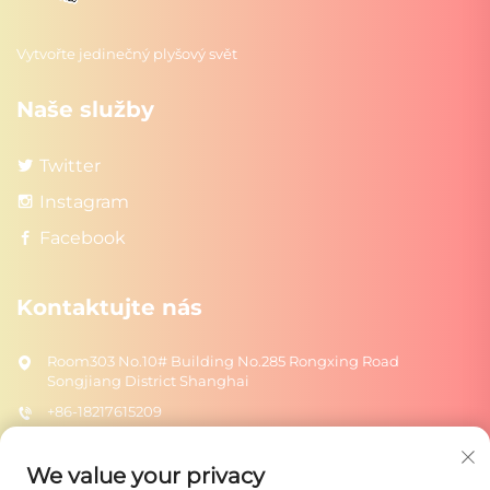
Vytvořte jedinečný plyšový svět
Naše služby
Twitter
Instagram
Facebook
Kontaktujte nás
Room303 No.10# Building No.285 Rongxing Road
Songjiang District Shanghai
+86-18217615209
[email protected]
We value your privacy