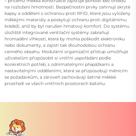
– přičemž měkká konstrukce zajišťuje pohodlí bez ohledu
na rozložení hmotnosti. Bezpečnostní prvky zahrnují skryté
kapsy a oddělení s ochranou proti RFID, které jsou vyloženy
měkkými materiály a poskytují ochranu proti digitálnímu
krádeži, aniž by byl narušen hmatový komfort. Do systému
úložiště integrované ventilační systémy zabraňují
hromadění vlhkosti, která by mohla poškodit elektroniku
nebo dokumenty, a zajistí tak dlouhodobou ochranu
cenného obsahu. Modulární organizační přístup umožňuje
uživatelům přizpůsobit si vnitřní uspořádání podle
konkrétních potřeb, s odnímatelnými přepážkami a
nastavitelnými odděleními, které se přizpůsobují měnícím
se požadavkům, a zároveň zachovávají šetrné měkké
prostředí ve všech vnitřních prostorech batohu.