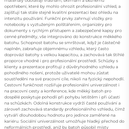
materiály odolávají vrásnám, skvrnám a běžnému
opotřebení, které by mohlo ohrozit profesionální vzhled, a
zajišťují tak stále stejně kvalitní prezentaci bez ohledu na
intenzitu používání. Funkční prvky zahrnují vložky pro
notebooky s vyztuženým polštářením, organizéry pro
dokumenty s rychlým přístupem a zabezpečené kapsy pro
cenné předměty, vše integrováno do konstrukce měkkého
batohu. Schopnost batohu se smrštovat, když je částečně
naplněn, zabraňuje objemnému vzhledu, který často
doprovází batohy s velkou kapacitou, a zachovává tak štíhlé
proporce vhodné i pro profesionální prostředí. Schůzky s
klienty a prezentace profitují z důvěryhodného vzhledu a
pohodlného nošení, protože uživatelé mohou zůstat
soustředěni na své pracovní cíle, nikoli na fyzický nepohodlí.
Cestovní funkčnost rozšiřuje profesionální univerzálnost i
na pracovní cesty a konference, kde měkký batoh pro
dospělé poskytuje pohodlí při pohybu letištěm i při účasti
na schůzkách. Odolná konstrukce vydrží časté používání a
zároveň zachovává standardy profesionálního vzhledu, čímž
vytváří dlouhodobou hodnotu pro jedince zaměřené na
kariéru. Sociální univerzálnost umožňuje hladký přechod do
neformálních prostředí, aniž by batoh působil místy