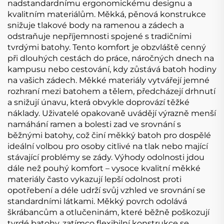
nadstandardnímu ergonomickému designu a
kvalitním materiálům. Měkká, pěnová konstrukce
snižuje tlakové body na ramenou a zádech a
odstraňuje nepříjemnosti spojené s tradičními
tvrdými batohy. Tento komfort je obzvláště cenný
při dlouhých cestách do práce, náročných dnech na
kampusu nebo cestování, kdy zůstává batoh hodiny
na vašich zádech. Měkké materiály vytvářejí jemné
rozhraní mezi batohem a tělem, předcházejí drhnutí
a snižují únavu, která obvykle doprovází těžké
náklady. Uživatelé opakovaně uvádějí výrazně menší
namáhání ramen a bolesti zad ve srovnání s
běžnými batohy, což činí měkký batoh pro dospělé
ideální volbou pro osoby citlivé na tlak nebo mající
stávající problémy se zády. Výhody odolnosti jdou
dále než pouhý komfort – vysoce kvalitní měkké
materiály často vykazují lepší odolnost proti
opotřebení a déle udrží svůj vzhled ve srovnání se
standardními látkami. Měkký povrch odolává
škrábancům a otlučeninám, které běžně poškozují
tvrdé batohy, zatímco flexibilní konstrukce se