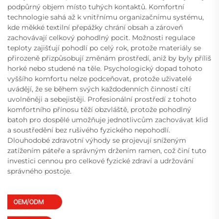
podpůrný objem místo tuhých kontaktů. Komfortní
technologie sahá až k vnitřnímu organizačnímu systému,
kde měkké textilní přepážky chrání obsah a zároveň
zachovávají celkový pohodlný pocit. Možnosti regulace
teploty zajišťují pohodlí po celý rok, protože materiály se
přirozeně přizpůsobují změnám prostředí, aniž by byly příliš
horké nebo studené na těle. Psychologický dopad tohoto
vyššího komfortu nelze podceňovat, protože uživatelé
uvádějí, že se během svých každodenních činností cítí
uvolněněji a sebejistěji. Profesionální prostředí z tohoto
komfortního přínosu těží obzvláště, protože pohodlný
batoh pro dospělé umožňuje jednotlivcům zachovávat klid
a soustředění bez rušivého fyzického nepohodlí.
Dlouhodobé zdravotní výhody se projevují sníženým
zatížením páteře a správným držením ramen, což činí tuto
investici cennou pro celkové fyzické zdraví a udržování
správného postoje.