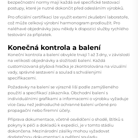
bezpečnostní normy mají každá své specifické testovací
postupy, které je nutné dokončit před odesláním výrobků.
Pro oficiální certifikaci lze využít externí zkušební laboratoře,
což může celkový výrobní harmonogram prodloužit. Pro
naléhavé objednávky jsou někdy k dispozici služby rychlého
testování za příplatek.
Konečná kontrola a balení
Koneční kontrola a balení obvykle trvají 1 až 3 dny, v závislosti
na velikosti objednávky a složitosti balení. Každá
customizovaná plyšová hračka je zkontrolována na vizuální
vady, správné sestavení a soulad s schválenými
specifikacemi.
Požadavky na balení se výrazně liší podle zamýšleného
použití a specifikací zákazníka. Obchodní balení s
individuálními grafikami a informacemi o výrobku vyžaduje
více času než jednoduché ochranné balení určené pro
propagační nebo firemní účely.
Příprava dokumentace, včetně osvědčení o shodě, štítků s
pokyny k péči a dokladů k expedici, je v tomto stádiu
dokončena. Mezinárodní zásilky mohou vyžadovat
dodatečnou dokumentaci a ověření souladu.