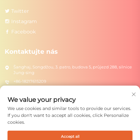
Twitter
Instagram
Facebook
Kontaktujte nás
Šanghaj, Songdžou, 3. patro, budova 5, průjezd 288, silnice
Jung-sing
+86-18217615209
[email protected]
We value your privacy
We use cookies and similar tools to provide our services.
Odeslat
If you don't want to accept all cookies, click Personalize
cookies.
Accept all