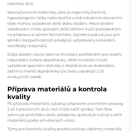
několika dnů.
Specializované materiály, jako je organický bavlník,
hypoalergenní látky nebo textilie s individuálním barvením,
však mohou vyžadovat delší dobu dodání. Mezinárodní
zásobování může způsobit další zdržení kvůli požadavkům
na přepravu a celním formalitám, zejména pokud jsou pro
splnění bezpečnostních předpisů vyžadovány konkrétní
certifikáty materiálů.
Doba dodání závisí také na množství potřebném pro
vlastní
nápovědní zvířata
objednávku. Větší množství může
vyžadovat speciální dohody o objednávce se dodavateli,
zatímco menší objednávky lze často uspokojit z již
existujících zásob.
Příprava materiálů a kontrola
kvality
Po příjezdu materiálů vyžadují přípravné a kontrolní procesy
2 až 5 pracovních dnů, než může začít výroba. Tato fáze
zahrnuje prohlídku látek, předpírku (pokud je nutná) a střih
materiálů podle schválených vzorů.
Týmy pro kontrolu kvality prozkoumávají všechny materiály