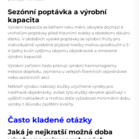
Sezónní poptávka a výrobní
kapacita
Výrobní kapacita se během roku mění; obvykle dochází k
vrcholům poptávky před hlavními svátky a obdobími dávání
dárků. V obdobích vysoké poptávky se výrobní lhůty pro
individuálně vyráběné plyšové hračky mohou prodloužit o 2–
4 týdny kvůli vyššímu objemu objednávek a omezené
výrobní kapacitě.
Výrobní zařízení často plánují výrobní harmonogramy
měsíce dopředu, zejména u velkých firemních objednávek
nebo sezónních akcí.
Někteří výrobci nabízejí služby urychlené výroby pro
naléhavé objednávky, avšak tyto služby obvykle spočívají v
vyšších nákladech a mohou stále vyžadovat minimální dobu
výroby z důvodu zajištění kvality.
Často kladené otázky
Jaká je nejkratší možná doba