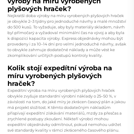
výroby na míru vyrobených
plyšových hraček?
Nejkratší doba výroby na míru vyrobených plyšových hraček
je obvykle 2–3 týdny pro jednoduché návrhy a malé množství
do 500 kusů. To vyžaduje, aby byly materiály skladem, návrh
byl přímočarý a vyžadoval minimální čas na vývoj a aby byla
k dispozici kapacita výroby. Express objednávky mohou být
provedeny i za 10–14 dní pro velmi jednoduché návrhy, avšak
to obvykle zahrnuje dodatečné náklady a může vést ke
zkomplikování určitých postupů kontroly kvality.
Kolik stojí expedítní výroba na
míru vyrobených plyšových
hraček?
Expedítní výroba na míru vyrobených plyšových hraček
obvykle zvyšuje standardní výrobní náklady o 25–50 %, v
závislosti na tom, do jaké míry je zkrácen časový plán a jakou
má projekt složitost. K těmto dodatečným nákladům
přispívají expedítní získávání materiálů, mzdy za přesčas a
zrychlené postupy zkoušení. Někteří výrobci mohou
expedítní objednávky odmítnout, pokud nemohou udržet
své standardy kvality v rámci zkráceného časového plánu.