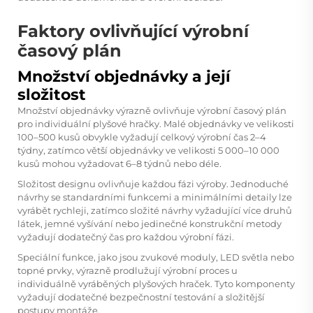
Faktory ovlivňující výrobní
časový plán
Množství objednávky a její
složitost
Množství objednávky výrazně ovlivňuje výrobní časový plán
pro individuální plyšové hračky. Malé objednávky ve velikosti
100–500 kusů obvykle vyžadují celkový výrobní čas 2–4
týdny, zatímco větší objednávky ve velikosti 5 000–10 000
kusů mohou vyžadovat 6–8 týdnů nebo déle.
Složitost designu ovlivňuje každou fázi výroby. Jednoduché
návrhy se standardními funkcemi a minimálními detaily lze
vyrábět rychleji, zatímco složité návrhy vyžadující více druhů
látek, jemné vyšívání nebo jedinečné konstrukční metody
vyžadují dodatečný čas pro každou výrobní fázi.
Speciální funkce, jako jsou zvukové moduly, LED světla nebo
topné prvky, výrazně prodlužují výrobní proces u
individuálně vyráběných plyšových hraček. Tyto komponenty
vyžadují dodatečné bezpečnostní testování a složitější
postupy montáže.