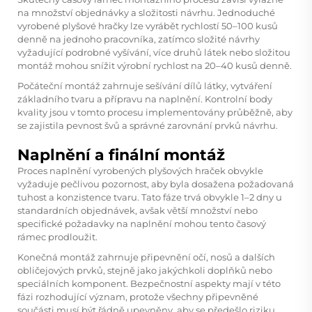
na množství objednávky a složitosti návrhu. Jednoduché
vyrobené plyšové hračky lze vyrábět rychlostí 50–100 kusů
denně na jednoho pracovníka, zatímco složité návrhy
vyžadující podrobné vyšívání, více druhů látek nebo složitou
montáž mohou snížit výrobní rychlost na 20–40 kusů denně.
Počáteční montáž zahrnuje sešívání dílů látky, vytváření
základního tvaru a přípravu na naplnění. Kontrolní body
kvality jsou v tomto procesu implementovány průběžně, aby
se zajistila pevnost švů a správné zarovnání prvků návrhu.
Naplnění a finální montáž
Proces naplnění vyrobených plyšových hraček obvykle
vyžaduje pečlivou pozornost, aby byla dosažena požadovaná
tuhost a konzistence tvaru. Tato fáze trvá obvykle 1–2 dny u
standardních objednávek, avšak větší množství nebo
specifické požadavky na naplnění mohou tento časový
rámec prodloužit.
Konečná montáž zahrnuje připevnění očí, nosů a dalších
obličejových prvků, stejně jako jakýchkoli doplňků nebo
speciálních komponent. Bezpečnostní aspekty mají v této
fázi rozhodující význam, protože všechny připevněné
součásti musí být řádně upevněny, aby se předešlo riziku