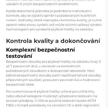
udušení či jiným bezpečnostním problémům.
Každá dokončená jednotka je podrobena individuální
kontrole, aby se zajistilo splnění požadovaných kvalitních
norem. Jednotky, které neprojdou kontrolou kvality, je nutné
opravit nebo znovu vyrobit, což může ovlivnit celkový výrobní
harmonogram pro vyrobené plyšové hračky na zakázku.
Kontrola kvality a dokončování
Komplexní bezpečnostní
testování
Bezpečnostní zkoušky pro plyšové hračky na zakázku trvají 3
až 7 pracovních dnů, v závislosti na konkrétních
požadovaných zkouškách a dostupnosti laboratoře. Mezi
běžné bezpečnostní zkoušky patří například tahové zkoušky
připevněných součástí, posouzení pevnosti švů a hodnocení
bezpečnosti látek.
Pro customizované plyšové hračky určené pro určité trhy
nebo věkové kategorie může být vyžadováno testování na
soulad s předpisy. V USA se používá testování podle ASTM
F963, v Evropě požadavky na označení CE a další regionální