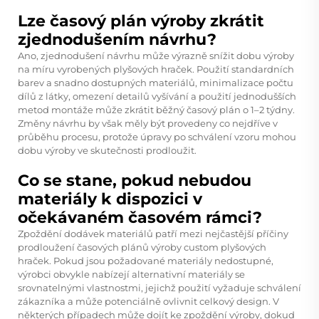
Lze časový plán výroby zkrátit
zjednodušením návrhu?
Ano, zjednodušení návrhu může výrazně snížit dobu výroby
na míru vyrobených plyšových hraček. Použití standardních
barev a snadno dostupných materiálů, minimalizace počtu
dílů z látky, omezení detailů vyšívání a použití jednodušších
metod montáže může zkrátit běžný časový plán o 1–2 týdny.
Změny návrhu by však měly být provedeny co nejdříve v
průběhu procesu, protože úpravy po schválení vzoru mohou
dobu výroby ve skutečnosti prodloužit.
Co se stane, pokud nebudou
materiály k dispozici v
očekávaném časovém rámci?
Zpoždění dodávek materiálů patří mezi nejčastější příčiny
prodloužení časových plánů výroby custom plyšových
hraček. Pokud jsou požadované materiály nedostupné,
výrobci obvykle nabízejí alternativní materiály se
srovnatelnými vlastnostmi, jejichž použití vyžaduje schválení
zákazníka a může potenciálně ovlivnit celkový design. V
některých případech může dojít ke zpoždění výroby, dokud