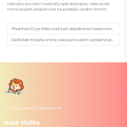
nebudou původní materiály opět dostupné, nebo bude
nutné projekt přeplánovat na pozdější výrobní termín.
Předchozí:
Co je třeba zvážit při objednávání kastrovaných plyšových hraček?
Další:
Kde můžete online zakoupit kvalitní vyrobené plyšové hračky na objednávku?
Vytvořte jedinečný plyšový svět
Naše služby