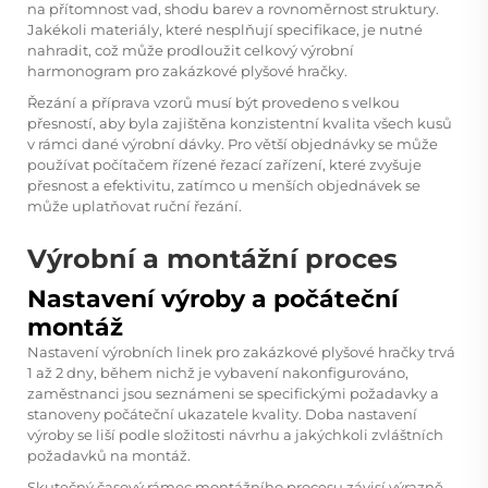
na přítomnost vad, shodu barev a rovnoměrnost struktury.
Jakékoli materiály, které nesplňují specifikace, je nutné
nahradit, což může prodloužit celkový výrobní
harmonogram pro zakázkové plyšové hračky.
Řezání a příprava vzorů musí být provedeno s velkou
přesností, aby byla zajištěna konzistentní kvalita všech kusů
v rámci dané výrobní dávky. Pro větší objednávky se může
používat počítačem řízené řezací zařízení, které zvyšuje
přesnost a efektivitu, zatímco u menších objednávek se
může uplatňovat ruční řezání.
Výrobní a montážní proces
Nastavení výroby a počáteční
montáž
Nastavení výrobních linek pro zakázkové plyšové hračky trvá
1 až 2 dny, během nichž je vybavení nakonfigurováno,
zaměstnanci jsou seznámeni se specifickými požadavky a
stanoveny počáteční ukazatele kvality. Doba nastavení
výroby se liší podle složitosti návrhu a jakýchkoli zvláštních
požadavků na montáž.
Skutečný časový rámec montážního procesu závisí výrazně