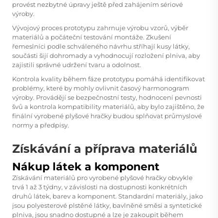
provést nezbytné úpravy ještě před zahájením sériové
výroby.
Vývojový proces prototypu zahrnuje výrobu vzorů, výběr
materiálů a počáteční testování montáže. Zkušení
řemeslníci podle schváleného návrhu stříhají kusy látky,
součásti šijí dohromady a vyhodnocují rozložení plniva, aby
zajistili správné udržení tvaru a odolnost.
Kontrola kvality během fáze prototypu pomáhá identifikovat
problémy, které by mohly ovlivnit časový harmonogram
výroby. Provádějí se bezpečnostní testy, hodnocení pevnosti
švů a kontrola kompatibility materiálů, aby bylo zajištěno, že
finální vyrobené plyšové hračky budou splňovat průmyslové
normy a předpisy.
Získávání a příprava materiálů
Nákup látek a komponent
Získávání materiálů pro vyrobené plyšové hračky obvykle
trvá 1 až 3 týdny, v závislosti na dostupnosti konkrétních
druhů látek, barev a komponent. Standardní materiály, jako
jsou polyesterové plstěné látky, bavlněné směsi a syntetické
plniva, jsou snadno dostupné a lze je zakoupit během