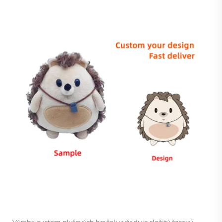
Výroba custom plyšových hraček vyžaduje složitý časový