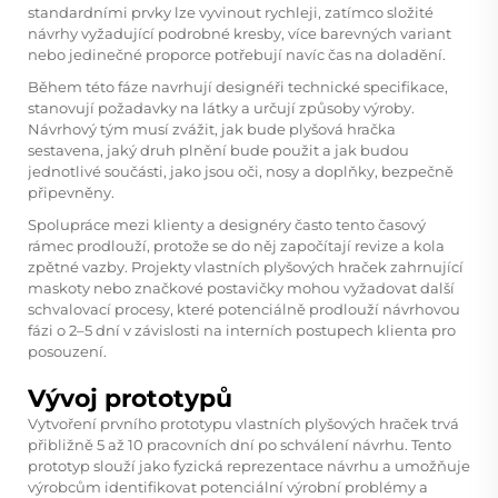
standardními prvky lze vyvinout rychleji, zatímco složité
návrhy vyžadující podrobné kresby, více barevných variant
nebo jedinečné proporce potřebují navíc čas na doladění.
Během této fáze navrhují designéři technické specifikace,
stanovují požadavky na látky a určují způsoby výroby.
Návrhový tým musí zvážit, jak bude plyšová hračka
sestavena, jaký druh plnění bude použit a jak budou
jednotlivé součásti, jako jsou oči, nosy a doplňky, bezpečně
připevněny.
Spolupráce mezi klienty a designéry často tento časový
rámec prodlouží, protože se do něj započítají revize a kola
zpětné vazby. Projekty vlastních plyšových hraček zahrnující
maskoty nebo značkové postavičky mohou vyžadovat další
schvalovací procesy, které potenciálně prodlouží návrhovou
fázi o 2–5 dní v závislosti na interních postupech klienta pro
posouzení.
Vývoj prototypů
Vytvoření prvního prototypu vlastních plyšových hraček trvá
přibližně 5 až 10 pracovních dní po schválení návrhu. Tento
prototyp slouží jako fyzická reprezentace návrhu a umožňuje
výrobcům identifikovat potenciální výrobní problémy a