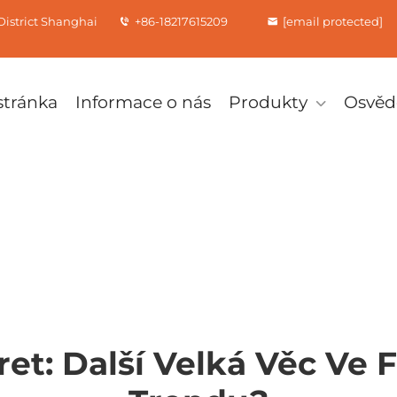
istrict Shanghai
+86-18217615209
[email protected]
tránka
Informace o nás
Produkty
Osvěd
et: Další Velká Věc V