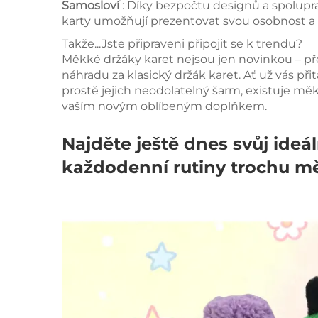
Samosloví
: Díky bezpočtu designů a spolupr
karty umožňují prezentovat svou osobnost a p
Takže...Jste připraveni připojit se k trendu?
Měkké držáky karet nejsou jen novinkou – pře
náhradu za klasický držák karet. Ať už vás při
prostě jejich neodolatelný šarm, existuje měkk
vaším novým oblíbeným doplňkem.
Najděte ještě dnes svůj ideál
každodenní rutiny trochu mě