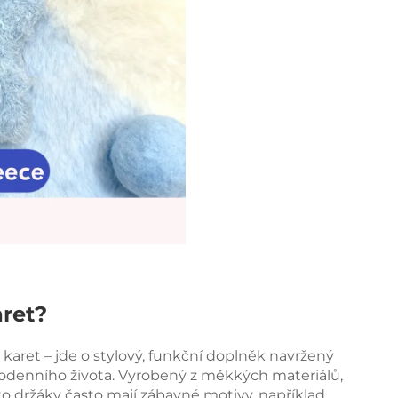
ret?
č karet – jde o stylový, funkční doplněk navržený
ždodenního života. Vyrobený z měkkých materiálů,
to držáky často mají zábavné motivy, například