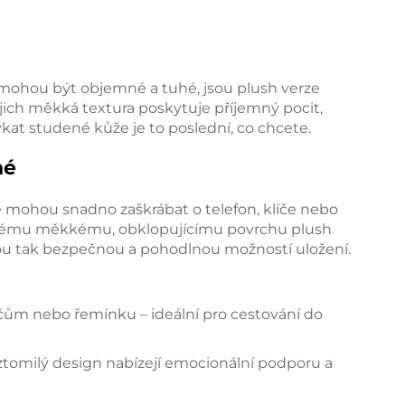
é mohou být objemné a tuhé, jsou plush verze
jich měkká textura poskytuje příjemný pocit,
kat studené kůže je to poslední, co chcete.
né
 mohou snadno zaškrábat o telefon, klíče nebo
y svému měkkému, obklopujícímu povrchu plush
sou tak bezpečnou a pohodlnou možností uložení.
klíčům nebo řemínku – ideální pro cestování do
roztomilý design nabízejí emocionální podporu a