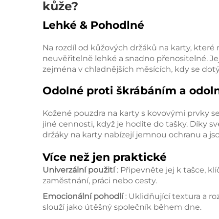
kůže?
Lehké & Pohodlné
Na rozdíl od kůžových držáků na karty, kter
neuvěřitelně lehké a snadno přenositelné. Je
zejména v chladnějších měsících, kdy se dotý
Odolné proti škrábáním a odol
Kožené pouzdra na karty s kovovými prvky se
jiné cennosti, když je hodíte do tašky. Dík
držáky na karty nabízejí jemnou ochranu a j
Více než jen praktické
Univerzální použití
: Připevněte jej k tašce, 
zaměstnání, práci nebo cesty.
Emocionální pohodlí
: Uklidňující textura a 
slouží jako útěšný společník během dne.