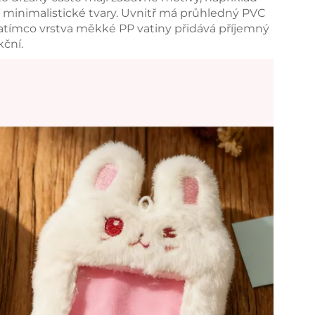
o minimalistické tvary. Uvnitř má průhledný PVC
zatímco vrstva měkké PP vatiny přidává příjemný
kční.