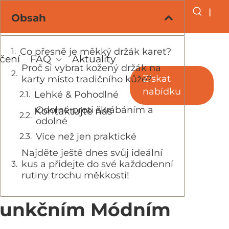
|
Obsah
Co přesně je měkký držák karet?
čení
FAQ
Aktuality
Proč si vybrat kožený držák na
Získat
karty místo tradičního kůže?
nabídku
Lehké & Pohodlné
Odolné proti škrábáním a
Kontaktujte nás
odolné
Více než jen praktické
Najděte ještě dnes svůj ideální
kus a přidejte do své každodenní
rutiny trochu měkkosti!
e Funkčním Módním