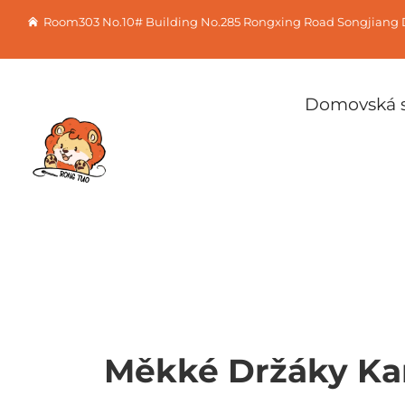
Room303 No.10# Building No.285 Rongxing Road Songjiang D
Domovská s
Měkké Držáky Kar