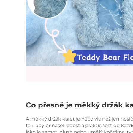
Co přesně je měkký držák ka
A
měkký držák karet
je něco víc než jen nosi
tak, aby přinášel radost a praktičnost do ka
jako je samet, plush nebo umělý kožešina, ty