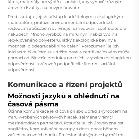
látek, materiály pro výplň a součásti, aby vyhověl různým
úrovním kvality a cenovým úrovním.
Prodiskutujte jejich přístup k udržitelným a ekologickým
materiálům, protože environmentální odpovědnost
rostoucím způsobem ovlivňuje rozhodování spotřebitelů o
nákupech. Mnoho výrobců na míru nyní nabízí výplň z
recyklovaného polyesteru, látky z ekologické bavlny a
možnosti biodegradabilního balení. Porozumění jejich
iniciacím týkajícím se udržitelnosti a certifikacím vám může
pomoci odlišit vaše produkty na trzích s vysokou ekologickou
odpovědností a zároveň podpořit cíle firemní sociální
odpovědnosti.
Komunikace a řízení projektů
Možnosti jazyků a ohlédnutí na
časová pásma
Účinná komunikace je klíčová při spolupráci s výrobcem na
míru vyrobených plyšových hraček, zejména v rámci
mezinárodních partnerství. Posuďte jejich úroveň znalosti
angličtiny, komunikační postupy a dostupnost během
vašich pracovních hodin. Profesionální výrobce by měl mít