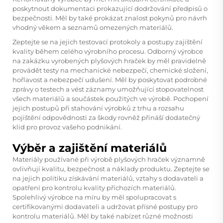
poskytnout dokumentaci prokazující dodržování předpisů o
bezpečnosti. Měl by také prokázat znalost pokynů pro návrh
vhodný věkem a seznamů omezených materiálů.
Zeptejte se na jejich testovací protokoly a postupy zajištění
kvality během celého výrobního procesu. Odborný výrobce
na zakázku vyrobených plyšových hraček by měl pravidelně
provádět testy na mechanické nebezpečí, chemické složení,
hořlavost a nebezpečí udušení. Měl by poskytovat podrobné
zprávy o testech a vést záznamy umožňující stopovatelnost
všech materiálů a součástek použitých ve výrobě. Pochopení
jejich postupů při stahování výrobků z trhu a rozsahu
pojištění odpovědnosti za škody rovněž přináší dodatečný
klid pro provoz vašeho podnikání.
Výběr a zajištění materiálů
Materiály používané při výrobě plyšových hraček významně
ovlivňují kvalitu, bezpečnost a náklady produktu. Zeptejte se
na jejich politiku získávání materiálů, vztahy s dodavateli a
opatření pro kontrolu kvality příchozích materiálů.
Spolehlivý výrobce na míru by měl spolupracovat s
certifikovanými dodavateli a udržovat přísné postupy pro
kontrolu materiálů. Měl by také nabízet různé možnosti