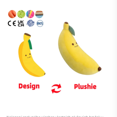
Nalezení správného
výrobce vlastních plyšových hraček
v