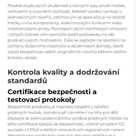
Prodiskutujte jejich zkušenosti s různými typy plush hraček,
velikostmi a úrovněmi složitosti. Někteří výrobci vynikají u
jednoduchých návrhů, zatímco jiní se specializují na složité
hračky s více komponenty, elektronickými funkcemi nebo
mechanickými prvky. Pochopení jejich návrhových omezení
i silných stránek vám pomůže sladit požadavky na váš
produkt s jejich možnostmi. Dále se zeptejte na opatření na
ochranu duševního vlastnictví a důvěrnostní dohody, které
zajistí bezpečnost vašich originálních návrhů během celého
procesu vývoje.
Kontrola kvality a dodržování
standardů
Certifikace bezpečnosti a
testovací protokoly
Bezpečnost produktu je naprosto zásadní v odvětví
plstěných hraček, zejména při zaměření na trhy pro děti.
Zeptejte se svého potenciálního výrobce plstěných hraček na
jeho certifikace týkající se bezpečnosti, včetně označení CE,
souladu s CPSIA a dalších relevantních regionálních norem.
Renomovaný výrobce by měl mít aktuální certifikace a