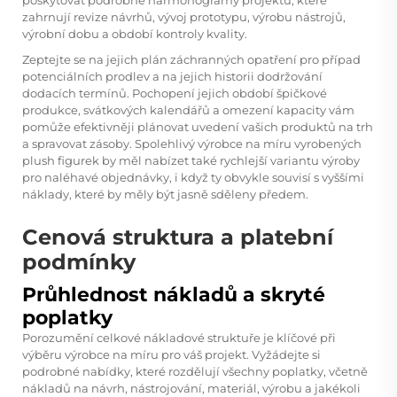
zahrnují revize návrhů, vývoj prototypu, výrobu nástrojů,
výrobní dobu a období kontroly kvality.
Zeptejte se na jejich plán záchranných opatření pro případ
potenciálních prodlev a na jejich historii dodržování
dodacích termínů. Pochopení jejich období špičkové
produkce, svátkových kalendářů a omezení kapacity vám
pomůže efektivněji plánovat uvedení vašich produktů na trh
a spravovat zásoby. Spolehlivý výrobce na míru vyrobených
plush figurek by měl nabízet také rychlejší variantu výroby
pro naléhavé objednávky, i když ty obvykle souvisí s vyššími
náklady, které by měly být jasně sděleny předem.
Cenová struktura a platební
podmínky
Průhlednost nákladů a skryté
poplatky
Porozumění celkové nákladové struktuře je klíčové při
výběru výrobce na míru pro váš projekt. Vyžádejte si
podrobné nabídky, které rozdělují všechny poplatky, včetně
nákladů na návrh, nástrojování, materiál, výrobu a jakékoli