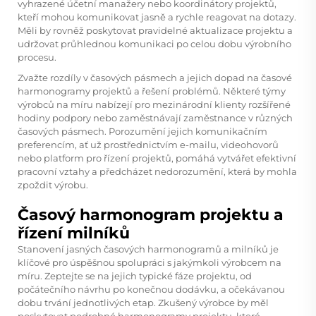
vyhrazené účetní manažery nebo koordinátory projektů,
kteří mohou komunikovat jasně a rychle reagovat na dotazy.
Měli by rovněž poskytovat pravidelné aktualizace projektu a
udržovat průhlednou komunikaci po celou dobu výrobního
procesu.
Zvažte rozdíly v časových pásmech a jejich dopad na časové
harmonogramy projektů a řešení problémů. Některé týmy
výrobců na míru nabízejí pro mezinárodní klienty rozšířené
hodiny podpory nebo zaměstnávají zaměstnance v různých
časových pásmech. Porozumění jejich komunikačním
preferencím, ať už prostřednictvím e-mailu, videohovorů
nebo platform pro řízení projektů, pomáhá vytvářet efektivní
pracovní vztahy a předcházet nedorozumění, která by mohla
zpoždit výrobu.
Časový harmonogram projektu a
řízení milníků
Stanovení jasných časových harmonogramů a milníků je
klíčové pro úspěšnou spolupráci s jakýmkoli výrobcem na
míru. Zeptejte se na jejich typické fáze projektu, od
počátečního návrhu po konečnou dodávku, a očekávanou
dobu trvání jednotlivých etap. Zkušený výrobce by měl
poskytovat podrobné harmonogramy projektu, které