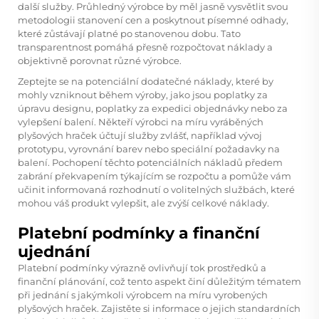
další služby. Průhledný výrobce by měl jasně vysvětlit svou
metodologii stanovení cen a poskytnout písemné odhady,
které zůstávají platné po stanovenou dobu. Tato
transparentnost pomáhá přesně rozpočtovat náklady a
objektivně porovnat různé výrobce.
Zeptejte se na potenciální dodatečné náklady, které by
mohly vzniknout během výroby, jako jsou poplatky za
úpravu designu, poplatky za expedici objednávky nebo za
vylepšení balení. Někteří výrobci na míru vyráběných
plyšových hraček účtují služby zvlášť, například vývoj
prototypu, vyrovnání barev nebo speciální požadavky na
balení. Pochopení těchto potenciálních nákladů předem
zabrání překvapením týkajícím se rozpočtu a pomůže vám
učinit informovaná rozhodnutí o volitelných službách, které
mohou váš produkt vylepšit, ale zvýší celkové náklady.
Platební podmínky a finanční
ujednání
Platební podmínky výrazně ovlivňují tok prostředků a
finanční plánování, což tento aspekt činí důležitým tématem
při jednání s jakýmkoli výrobcem na míru vyrobených
plyšových hraček. Zajistěte si informace o jejich standardních