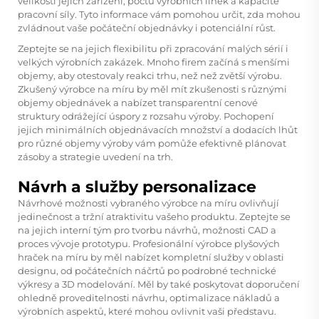
velikosti jejich zařízení, počtu výrobních linek a kapacitě
pracovní síly. Tyto informace vám pomohou určit, zda mohou
zvládnout vaše počáteční objednávky i potenciální růst.
Zeptejte se na jejich flexibilitu při zpracování malých sérií i
velkých výrobních zakázek. Mnoho firem začíná s menšími
objemy, aby otestovaly reakci trhu, než než zvětší výrobu.
Zkušený výrobce na míru by měl mít zkušenosti s různými
objemy objednávek a nabízet transparentní cenové
struktury odrážející úspory z rozsahu výroby. Pochopení
jejich minimálních objednávacích množství a dodacích lhůt
pro různé objemy výroby vám pomůže efektivně plánovat
zásoby a strategie uvedení na trh.
Návrh a služby personalizace
Návrhové možnosti vybraného výrobce na míru ovlivňují
jedinečnost a tržní atraktivitu vašeho produktu. Zeptejte se
na jejich interní tým pro tvorbu návrhů, možnosti CAD a
proces vývoje prototypu. Profesionální výrobce plyšových
hraček na míru by měl nabízet kompletní služby v oblasti
designu, od počátečních náčrtů po podrobné technické
výkresy a 3D modelování. Měl by také poskytovat doporučení
ohledně proveditelnosti návrhu, optimalizace nákladů a
výrobních aspektů, které mohou ovlivnit vaši představu.