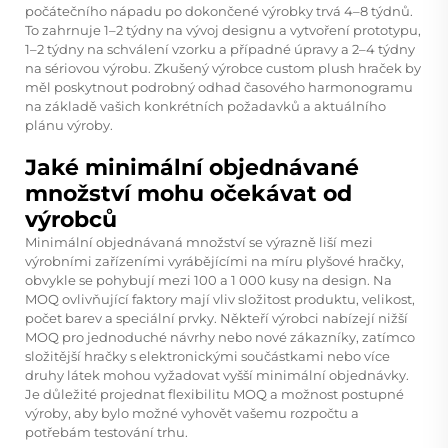
počátečního nápadu po dokončené výrobky trvá 4–8 týdnů.
To zahrnuje 1–2 týdny na vývoj designu a vytvoření prototypu,
1–2 týdny na schválení vzorku a případné úpravy a 2–4 týdny
na sériovou výrobu. Zkušený výrobce custom plush hraček by
měl poskytnout podrobný odhad časového harmonogramu
na základě vašich konkrétních požadavků a aktuálního
plánu výroby.
Jaké minimální objednávané
množství mohu očekávat od
výrobců
Minimální objednávaná množství se výrazně liší mezi
výrobními zařízeními vyrábějícími na míru plyšové hračky,
obvykle se pohybují mezi 100 a 1 000 kusy na design. Na
MOQ ovlivňující faktory mají vliv složitost produktu, velikost,
počet barev a speciální prvky. Někteří výrobci nabízejí nižší
MOQ pro jednoduché návrhy nebo nové zákazníky, zatímco
složitější hračky s elektronickými součástkami nebo více
druhy látek mohou vyžadovat vyšší minimální objednávky.
Je důležité projednat flexibilitu MOQ a možnost postupné
výroby, aby bylo možné vyhovět vašemu rozpočtu a
potřebám testování trhu.