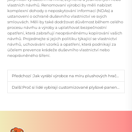
vlastních návrhů. Renomovaní výrobci by měli nabízet
komplexní dohody o neposkytování informací (NDAs) a
ustanovení o ochraně duševního vlastnictví ve svých
smlouvách. Měli by také dodržovat důvěrnost během celého
procesu návrhu a výroby a uplatňovat bezpečnostní
opatření, která zabraňují neoprávněnému kopírování vašich
návrhů. Projednejte si jejich politiku týkající se vlastnictví
návrhů, uchovávání vzorků a opatření, která podnikají za
účelem prevence krádeže duševního vlastnictví nebo
neoprávněného šíření.
Předchozí :
Jak vyrábí výrobce na míru plushových hraček váš design?
Další:
Proč si lidé vybírají customizované plyšové panenky místo běžných hraček?