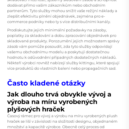
dodávat přímo vašim zákazníkům nebo obchodním
partnerům. Tyto služby mohou snížit vaše režijní náklady a
zlepšit efektivitu plnění objednávek, zejména pro e-
commerce podniky nebo ty s více distribučními kanály.
Prodiskutujte jejich minimální požadavky na zásoby,
poplatky za skladování a dobu zpracování objednávek pro
skladované produkty. Porozumění jejich možnostem správy
zásob vám pomůže posoudit, zda tyto služby odpovídají
vašemu obchodnímu modelu a poskytují dostatečnou
hodnotu k odůvodnění případných dodatečných nákladů.
Někteří výrobci rovněž nabízejí služby kittingu, které spojují
více produktů do vlastních balení nebo propagačních sad.
Často kladené otázky
Jak dlouho trvá obvykle vývoj a
výroba na míru vyrobených
plyšových hraček
Časový rámec pro vývoj a výrobu na míru vyrobených plush
hraček se liší v závislosti na složitosti designu, objednaném
množství a kapacitě výrobce. Obecně celý proces od