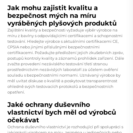
Jak mohu zajistit kvalitu a
bezpečnost mých na míru
vyráběných plyšových produktů
Zajištění kvality a bezpečnosti vyžaduje výběr výrobce na
míru z bavlny s odpovídajícími certifikacemi a schopnostmi
testování. Hledejte výrobce s aktuálními certifikacemi CE,
CPSIA nebo jinými příslušnými bezpečnostními
certifikacemi. Požadujte předložení jejich zkušebních zpráv,
postupů kontroly kvality a záznamů prohlídek zařízení. Dále
zvažte provedení nezávislého testování třetí stranou
prostřednictvím nezávislých laboratoří za účelem ověření
souladu s bezpečnostními normami. Uznávaný výrobce by
měl uvítat diskuse o kvalitě a poskytovat transparentnost
ohledně svých testovacích protokolů a bezpečnostních
opatření.
Jaké ochrany duševního
vlastnictví bych měl od výrobců
očekávat
Ochrana duševního vlastnictví je rozhodující při spolupráci s
jakýmkoli výrobcem na míru, zejména u jedinečných nebo