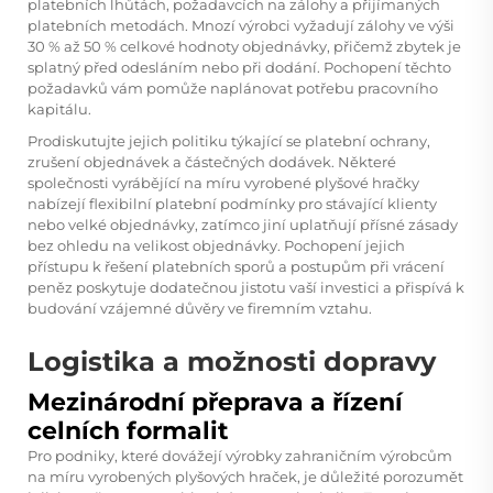
platebních lhůtách, požadavcích na zálohy a přijímaných
platebních metodách. Mnozí výrobci vyžadují zálohy ve výši
30 % až 50 % celkové hodnoty objednávky, přičemž zbytek je
splatný před odesláním nebo při dodání. Pochopení těchto
požadavků vám pomůže naplánovat potřebu pracovního
kapitálu.
Prodiskutujte jejich politiku týkající se platební ochrany,
zrušení objednávek a částečných dodávek. Některé
společnosti vyrábějící na míru vyrobené plyšové hračky
nabízejí flexibilní platební podmínky pro stávající klienty
nebo velké objednávky, zatímco jiní uplatňují přísné zásady
bez ohledu na velikost objednávky. Pochopení jejich
přístupu k řešení platebních sporů a postupům při vrácení
peněz poskytuje dodatečnou jistotu vaší investici a přispívá k
budování vzájemné důvěry ve firemním vztahu.
Logistika a možnosti dopravy
Mezinárodní přeprava a řízení
celních formalit
Pro podniky, které dovážejí výrobky zahraničním výrobcům
na míru vyrobených plyšových hraček, je důležité porozumět