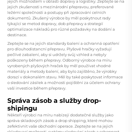
jejich možnostem v oblasti dopravy a logistiky. Zeptejte se na
jejich zkušenosti s mezinárodní přepravou, preferované
ležérní společnosti a postupy při zpracování celních
dokumentů. Zkušený výrobce by měl poskytnout rady
týkající se metod dopravy, dob přepravy a strategií
optimalizace nákladů pro různé požadavky na dodání a
destinace.
Zeptejte se na jejich standardy balení a ochranná opatření
pro dlouhodistancní přepravu. Plyšové hračky vyžadují
pečlivé zabalení, aby si udržely svůj vzhled a nebyly
poškozeny během přepravy. Odborný výrobce na míru
vyrobených plyšových hraček by měl používat vhodné
materiály a metody balení, aby bylo zajištěno, že výrobky
dorazí v dokonalém stavu. Měl by také poskytovat informace
o sledování zásilek a možnosti pojištění za účelem ochrany
vaší investice během přepravy.
Správa zásob a služby drop-
shipingu
Někteří výrobci na míru nabízejí dodatečné služby jako
správa skladových zásob a drop shipping, které mohou
zefektivnit vaše obchodní operace. Zeptejte se na jejich
skladovací možnosti, systémy sledování zásob a schopnost