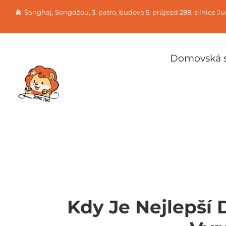
Šanghaj, Songdžou, 3. patro, budova 5, průjezd 288, silnice J
Domovská s
Kdy Je Nejlepší