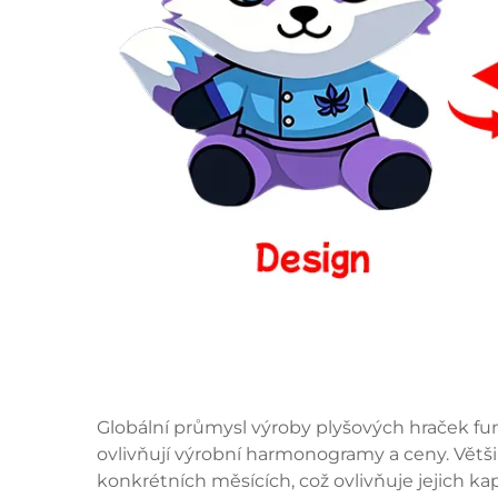
Globální průmysl výroby plyšových hraček fu
ovlivňují výrobní harmonogramy a ceny. Větš
konkrétních měsících, což ovlivňuje jejich k