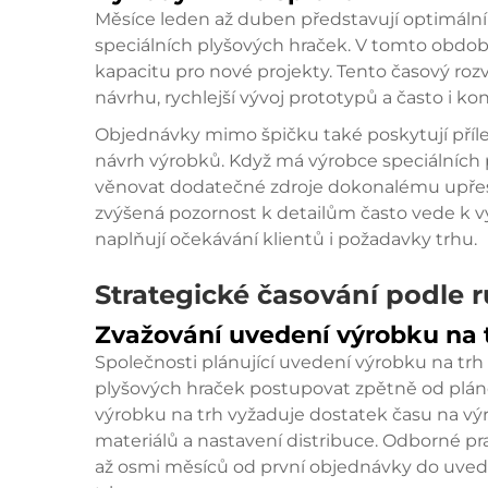
Měsíce leden až duben představují optimální
speciálních plyšových hraček. V tomto období
kapacitu pro nové projekty. Tento časový ro
návrhu, rychlejší vývoj prototypů a často i 
Objednávky mimo špičku také poskytují přílež
návrh výrobků. Když má výrobce speciálních 
věnovat dodatečné zdroje dokonalému upřesn
zvýšená pozornost k detailům často vede k vy
naplňují očekávání klientů i požadavky trhu.
Strategické časování podle
Zvažování uvedení výrobku na 
Společnosti plánující uvedení výrobku na trh
plyšových hraček postupovat zpětně od plá
výrobku na trh vyžaduje dostatek času na výr
materiálů a nastavení distribuce. Odborné pr
až osmi měsíců od první objednávky do uvede