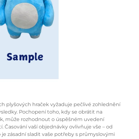
ch plyšových hraček vyžaduje pečlivé zohlednění
výsledky. Pochopení toho, kdy se obrátit na
ček, může rozhodnout o úspěšném uvedení
í. Časování vaší objednávky ovlivňuje vše – od
o je zásadní sladit vaše potřeby s průmyslovými