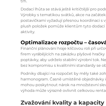
trh.
Dodací lhůta se stává ještě kritičtější pro p
Výrobky s tematikou svátků, akce na začátek
postavičkami vyžadují přesnou koordinaci s v
plush položek
pomůže klientům tyto dodací l
aktivity.
Optimalizace rozpočtu – časov
Finanční plánování hraje klíčovou roli při u
firem vyrábějících na zakázku plyšové hračk
poptávky, aby udrželo stabilní výrobní tok. N
bez kompromisu s kvalitními standardy se obv
Podniky dbající na rozpočet by měly také zo
harmonogram. Časně umístěné objednávky čas
mohou poskytnout nárok na množstevní slev
výhoda může výrazně ovlivnit celkovou rentabil
Zvažování kvality a kapacity