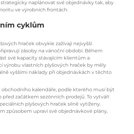
trategicky naplánovat své objednávky tak, aby
prioritu ve výrobních frontách.
bním cyklům
šových hraček obvykle zažívají nejvyšší
připravují zásoby na vánoční období. Během
st své kapacity stávajícím klientům a
í výrobu vlastních plyšových hraček by měly
álně vyššími náklady při objednávkách v těchto
 z obchodního kalendáře, podle kterého musí být
o před začátkem sezónních prodejů. To vytváří
peciálních plyšových hraček silně vytíženy.
ícím způsobem upraví své objednávkové plány,