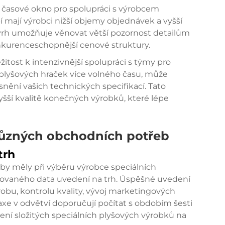
 časové okno pro spolupráci s výrobcem
 mají výrobci nižší objemy objednávek a vyšší
zvrh umožňuje věnovat větší pozornost detailům
konkurenceschopnější cenové struktury.
itost k intenzivnější spolupráci s týmy pro
plyšových hraček více volného času, může
ění vašich technických specifikací. Tato
šší kvalitě konečných výrobků, které lépe
 různých obchodních potřeb
trh
 by měly při výběru výrobce speciálních
novaného data uvedení na trh. Úspěšné uvedení
obu, kontrolu kvality, vývoj marketingových
axe v odvětví doporučují počítat s obdobím šesti
ní složitých speciálních plyšových výrobků na