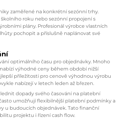
odniky zaměřené na konkrétní sezónní trhy.
 školního roku nebo sezónní propojení s
ýrobními plány. Profesionál
výrobce vlastních
hůty pochopit a příslušně naplánovat své
ání
rčování optimálního času pro objednávky. Mnoho
y nabízí výhodné ceny během období nižší
ejlepší příležitosti pro cenově výhodnou výrobu
ykle nabízejí v letech leden až březen.
hlednit dopady svého časování na platební
to umožňují flexibilnější platební podmínky a
y u budoucích objednávek. Tato finanční
itu projektu i řízení cash flow.