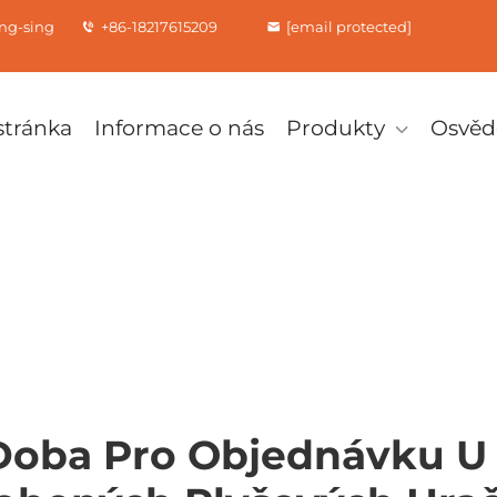
ung-sing
+86-18217615209
[email protected]
tránka
Informace o nás
Produkty
Osvěd
 Doba Pro Objednávku U