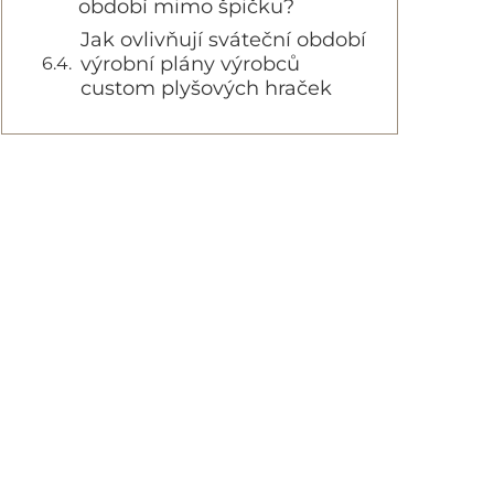
období mimo špičku?
Jak ovlivňují sváteční období
výrobní plány výrobců
custom plyšových hraček