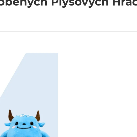
obených Plyšových Hra