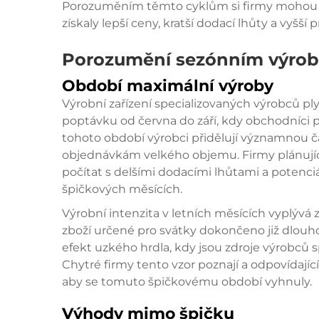
Porozuměním těmto cyklům si firmy mohou s
získaly lepší ceny, kratší dodací lhůty a vyšší 
Porozumění sezónním výro
Období maximální výroby
Výrobní zařízení specializovaných výrobců ply
poptávku od června do září, kdy obchodníci 
tohoto období výrobci přidělují významnou čá
objednávkám velkého objemu. Firmy plánujíc
počítat s delšími dodacími lhůtami a potenci
špičkových měsících.
Výrobní intenzita v letních měsících vyplývá
zboží určené pro svátky dokončeno již dlouh
efekt uzkého hrdla, kdy jsou zdroje výrobců s
Chytré firmy tento vzor poznají a odpovídaj
aby se tomuto špičkovému období vyhnuly.
Výhody mimo špičku