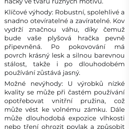
háčky ve tvaru různých motivů.
Klíčové výhody: Robustní, spolehlivé a
snadno otevíratelné a zavíratelné. Kov
vydrží značnou váhu, díky čemuž
bude vaše plyšová hračka pevně
připevněná. Po pokovování má
povrch krásný lesk a silnou barevnou
stálost, takže i po dlouhodobém
používání zůstává jasný.
Možné nevýhody: U výrobků nízké
kvality se může při častém používání
opotřebovat vnitřní pružina, což
může vést ke volnému zámku. Dále
může dlouhodobá expozice vlhkosti
nebo tření ohrozit povlak a způsobit