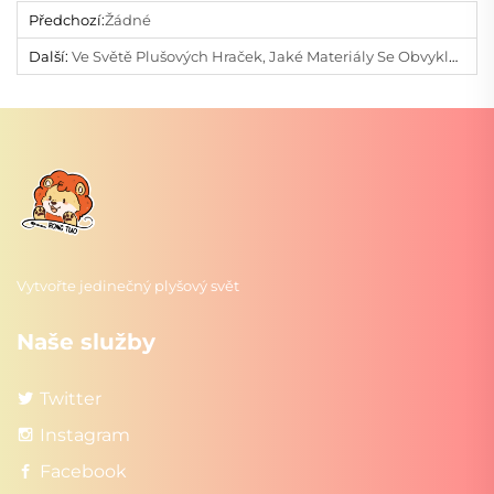
Předchozí:
Žádné
Další:
Ve Světě Plušových Hraček, Jaké Materiály Se Obvykle Používají Pro Povrch Plušových Hraček?
Vytvořte jedinečný plyšový svět
Naše služby
Twitter
Instagram
Facebook