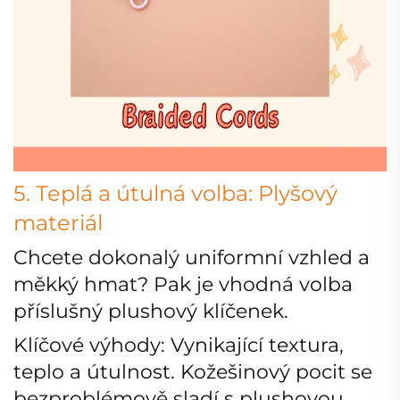
5. Teplá a útulná volba: Plyšový
materiál
Chcete dokonalý uniformní vzhled a
měkký hmat? Pak je vhodná volba
příslušný plushový klíčenek.
Klíčové výhody: Vynikající textura,
teplo a útulnost. Kožešinový pocit se
bezproblémově sladí s plushovou