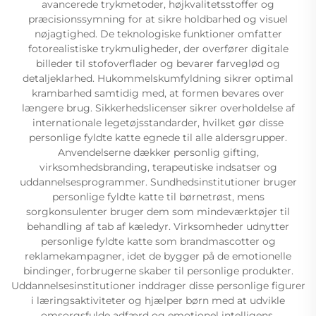
avancerede trykmetoder, højkvalitetsstoffer og
præcisionssymning for at sikre holdbarhed og visuel
nøjagtighed. De teknologiske funktioner omfatter
fotorealistiske trykmuligheder, der overfører digitale
billeder til stofoverflader og bevarer farveglød og
detaljeklarhed. Hukommelskumfyldning sikrer optimal
krambarhed samtidig med, at formen bevares over
længere brug. Sikkerhedslicenser sikrer overholdelse af
internationale legetøjsstandarder, hvilket gør disse
personlige fyldte katte egnede til alle aldersgrupper.
Anvendelserne dækker personlig gifting,
virksomhedsbranding, terapeutiske indsatser og
uddannelsesprogrammer. Sundhedsinstitutioner bruger
personlige fyldte katte til børnetrøst, mens
sorgkonsulenter bruger dem som mindeværktøjer til
behandling af tab af kæledyr. Virksomheder udnytter
personlige fyldte katte som brandmascotter og
reklamekampagner, idet de bygger på de emotionelle
bindinger, forbrugerne skaber til personlige produkter.
Uddannelsesinstitutioner inddrager disse personlige figurer
i læringsaktiviteter og hjælper børn med at udvikle
omsorgsfulde adfærd og emotionel intelligens.