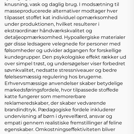
knusning, vask og daglig brug. I modsætning til
masseproducerede alternativer modtager hver
tilpasset stoffet kat individuel opmærksomhed
under produktionen, hvilket resulterer i
ekstraordinær håndværkskvalitet og
detaljeopmærksomhed. Hypoallergiske materialer
gør disse ledsagere velegnede for personer med
følsomheder og udvider adgangen for forskellige
kundegrupper. Den psykologiske effekt rækker ud
over simpel trøst, og undersøgelser viser forbedret
søvnkvalitet, nedsatte stressniveauer og bedre
følelsesmæssig regulering hos brugerne.
Erhvervsmæssige anvendelser skaber betydelige
markedsføringsfordele, hvor tilpassede stoffede
katte fungerer som memorerbare
reklameredskaber, der skaber vedvarende
brandindtryk. Pædagogiske fordele inkluderer
undervisning af børn i dyrevelfærd, ansvar og
empati gennem realistiske fremstillinger af feline
egenskaber. Omkostningseffektiviteten bliver