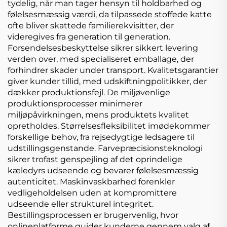
tydelig, når man tager hensyn til holdbarhed og
følelsesmæssig værdi, da tilpassede stoffede katte
ofte bliver skattede familierekvisitter, der
videregives fra generation til generation.
Forsendelsesbeskyttelse sikrer sikkert levering
verden over, med specialiseret emballage, der
forhindrer skader under transport. Kvalitetsgarantier
giver kunder tillid, med udskiftningpolitikker, der
dækker produktionsfejl. De miljøvenlige
produktionsprocesser minimerer
miljøpåvirkningen, mens produktets kvalitet
opretholdes. Størrelsesfleksibilitet imødekommer
forskellige behov, fra rejsedygtige ledsagere til
udstillingsgenstande. Farvepræcisionsteknologi
sikrer trofast genspejling af det oprindelige
kæledyrs udseende og bevarer følelsesmæssig
autenticitet. Maskinvaskbarhed forenkler
vedligeholdelsen uden at kompromittere
udseende eller strukturel integritet.
Bestillingsprocessen er brugervenlig, hvor
onlineplatforme guider kunderne gennem valg af