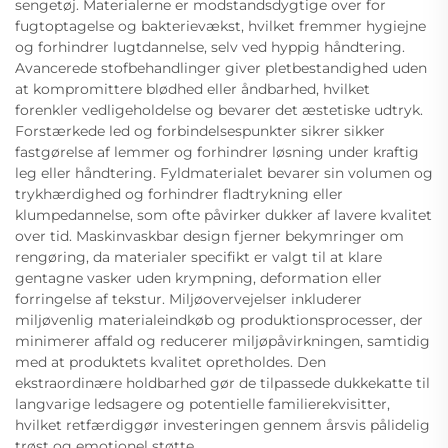
sengetøj. Materialerne er modstandsdygtige over for
fugtoptagelse og bakterievækst, hvilket fremmer hygiejne
og forhindrer lugtdannelse, selv ved hyppig håndtering.
Avancerede stofbehandlinger giver pletbestandighed uden
at kompromittere blødhed eller åndbarhed, hvilket
forenkler vedligeholdelse og bevarer det æstetiske udtryk.
Forstærkede led og forbindelsespunkter sikrer sikker
fastgørelse af lemmer og forhindrer løsning under kraftig
leg eller håndtering. Fyldmaterialet bevarer sin volumen og
trykhærdighed og forhindrer fladtrykning eller
klumpedannelse, som ofte påvirker dukker af lavere kvalitet
over tid. Maskinvaskbar design fjerner bekymringer om
rengøring, da materialer specifikt er valgt til at klare
gentagne vasker uden krympning, deformation eller
forringelse af tekstur. Miljøovervejelser inkluderer
miljøvenlig materialeindkøb og produktionsprocesser, der
minimerer affald og reducerer miljøpåvirkningen, samtidig
med at produktets kvalitet opretholdes. Den
ekstraordinære holdbarhed gør de tilpassede dukkekatte til
langvarige ledsagere og potentielle familierekvisitter,
hvilket retfærdiggør investeringen gennem årsvis pålidelig
trøst og emotionel støtte.