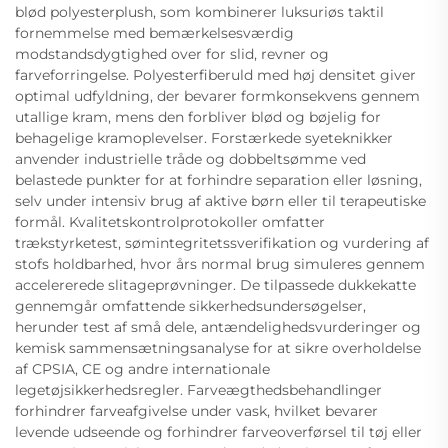
blød polyesterplush, som kombinerer luksuriøs taktil
fornemmelse med bemærkelsesværdig
modstandsdygtighed over for slid, revner og
farveforringelse. Polyesterfiberuld med høj densitet giver
optimal udfyldning, der bevarer formkonsekvens gennem
utallige kram, mens den forbliver blød og bøjelig for
behagelige kramoplevelser. Forstærkede syeteknikker
anvender industrielle tråde og dobbeltsømme ved
belastede punkter for at forhindre separation eller løsning,
selv under intensiv brug af aktive børn eller til terapeutiske
formål. Kvalitetskontrolprotokoller omfatter
trækstyrketest, sømintegritetssverifikation og vurdering af
stofs holdbarhed, hvor års normal brug simuleres gennem
accelererede slitageprøvninger. De tilpassede dukkekatte
gennemgår omfattende sikkerhedsundersøgelser,
herunder test af små dele, antændelighedsvurderinger og
kemisk sammensætningsanalyse for at sikre overholdelse
af CPSIA, CE og andre internationale
legetøjsikkerhedsregler. Farveægthedsbehandlinger
forhindrer farveafgivelse under vask, hvilket bevarer
levende udseende og forhindrer farveoverførsel til tøj eller