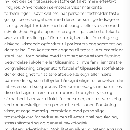
hvilket gør den tilpassede stoffekat til et mere effektivt
indgreb. Anvendelse i søvnterapi viser markante
forbedringer i søvnkvalitet, når personer fastholder faste
gang i deres sengetider med deres personlige ledsagere,
især gavnligt for børn med natteangst eller voksne med
søvnløshed. Ergoterapeuter bruger tilpassede stoffekatte i
øvelser til udvikling af finmotorik, hvor det fortrolige og
elskede udseende opfordrer til patienters engagement og
deltagelse. Den konstante adgang til trøst sikrer emotional
stabilitet i forbindelse med livsovergange såsom flytning,
begyndelse i skolen eller tilpasning til nye familiemønstre.
Sorgvejledning drager stort fordel af tilpassede stoffekatte,
der er designet for at ære afdøde kæledyr eller nære
pårørende, og som tilbyder håndgribelige forbindelser, der
lettes en sund sorgproces. Den dommedagsfrie natur hos
disse ledsagere fremmer emotional udtryksstyrke og
sårbarhed, især værdifuldt for personer, der har vanskeligt
ved menneskelige interpersonelle relationer. Forskning
viser, at regelmæssig interaktion med personlige
trøsteobjekter forbedrer evnen til emotionel regulering,
stresshåndtering og generel psykologisk
modstandsdygtighed. Mobiliteten sikrer konstant adgang