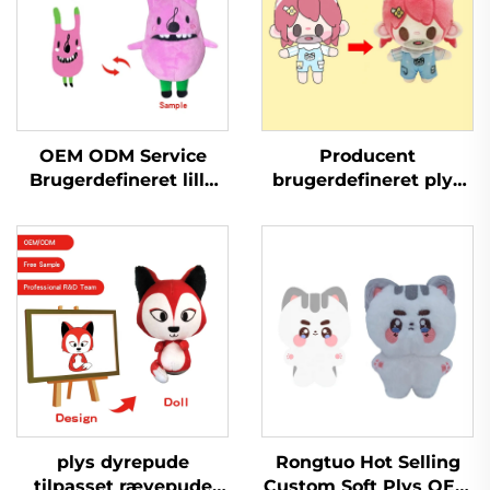
OEM ODM Service
Producent
Brugerdefineret lille
brugerdefineret plys
plys nøglering Legetøj
nøglering baby blød
Fyldt nøglering Plys
legetøj udstoppet dyr
legetøj til promovering
Kpop brugerdefineret
plys dukke
plys dyrepude
Rongtuo Hot Selling
tilpasset rævepude
Custom Soft Plys OEM