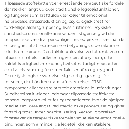
Tilpassede stoffekatte yder enestående terapeutiske fordele,
der rækker langt ud over traditionelle legetøjsfunktioner,
og fungerer som kraftfulde værktøjer til emotionel
helbredelse, stressreduktion og psykologisk trøst for
forskellige aldersgrupper og livssituationer. Psykiske
sundhedsprofessionelle anerkender i stigende grad den
terapeutiske værdi af personlige trøsteobjekter, især når de
er designet til at repræsentere betydningsfulde relationer
eller kære minder. Den taktile oplevelse ved at omfavne en
tilpasset stoffekat udløser frigivelsen af oxytocin, ofte
kaldet kærlighedshormonet, hvilket naturligt nedsætter
cortisolniveauer og fremmer følelser af ro og tryghed.
Dette fysiologiske svar viser sig særligt gavnligt for
personer, der håndterer angstforstyrrelser, PTSD-
symptomer eller sorgrelaterede emotionelle udfordringer.
Sundhedsinstitutioner inddrager tilpassede stoffekatte i
behandlingsprotokoller for børnepatienter, hvor de hjælper
med at reducere angst ved medicinske procedurer og giver
fortrolig trøst under hospitalisering. Personliggørelsen
forstærker de terapeutiske fordele ved at skabe emotionelle
bindinger, som almindelige legetøj ikke kan etablere,