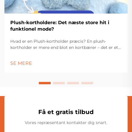
Plush-kortholdere: Det næste store hit i
funktionel mode?
Hvad er en Plush-kortholder præcis? En plush-
kortholder er mere end blot en kortbærer – det er et
stilfuldt, funktionelt tilbehør, der er designet til at
bringe glæde og praktikalitet i dit hverdagsliv.
SE MERE
Fremstillet af bløde materialer som fløjlsstof, plush
eller...
Få et gratis tilbud
Vores repræsentant kontakter dig snart.