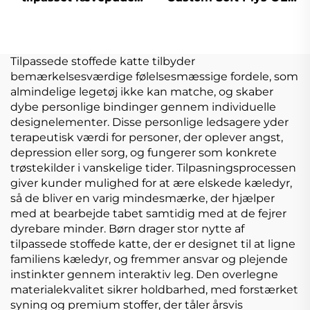
stor dukke dyr plys
ODM Custom Kpop
udstoppet rævelegetøj
Plys Dukke Legetøj 10
cm
Tilpassede stoffede katte tilbyder
bemærkelsesværdige følelsesmæssige fordele, som
almindelige legetøj ikke kan matche, og skaber
dybe personlige bindinger gennem individuelle
designelementer. Disse personlige ledsagere yder
terapeutisk værdi for personer, der oplever angst,
depression eller sorg, og fungerer som konkrete
trøstekilder i vanskelige tider. Tilpasningsprocessen
giver kunder mulighed for at ære elskede kæledyr,
så de bliver en varig mindesmærke, der hjælper
med at bearbejde tabet samtidig med at de fejrer
dyrebare minder. Børn drager stor nytte af
tilpassede stoffede katte, der er designet til at ligne
familiens kæledyr, og fremmer ansvar og plejende
instinkter gennem interaktiv leg. Den overlegne
materialekvalitet sikrer holdbarhed, med forstærket
syning og premium stoffer, der tåler årsvis