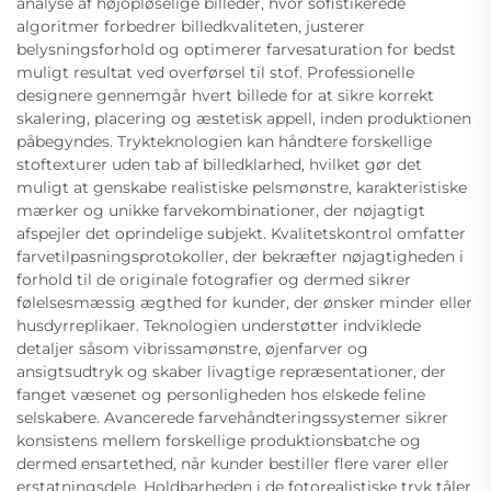
analyse af højopløselige billeder, hvor sofistikerede
algoritmer forbedrer billedkvaliteten, justerer
belysningsforhold og optimerer farvesaturation for bedst
muligt resultat ved overførsel til stof. Professionelle
designere gennemgår hvert billede for at sikre korrekt
skalering, placering og æstetisk appell, inden produktionen
påbegyndes. Trykteknologien kan håndtere forskellige
stoftexturer uden tab af billedklarhed, hvilket gør det
muligt at genskabe realistiske pelsmønstre, karakteristiske
mærker og unikke farvekombinationer, der nøjagtigt
afspejler det oprindelige subjekt. Kvalitetskontrol omfatter
farvetilpasningsprotokoller, der bekræfter nøjagtigheden i
forhold til de originale fotografier og dermed sikrer
følelsesmæssig ægthed for kunder, der ønsker minder eller
husdyrreplikaer. Teknologien understøtter indviklede
detaljer såsom vibrissamønstre, øjenfarver og
ansigtsudtryk og skaber livagtige repræsentationer, der
fanget væsenet og personligheden hos elskede feline
selskabere. Avancerede farvehåndteringssystemer sikrer
konsistens mellem forskellige produktionsbatche og
dermed ensartethed, når kunder bestiller flere varer eller
erstatningsdele. Holdbarheden i de fotorealistiske tryk tåler