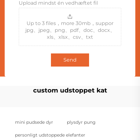
Upload mindst én vedhæftet fil
Up to 3 files，more 30mb，suppor
jpg、jpeg、png、pdf、doc、docx、
xls、xlsx、csv、txt
Send
custom udstoppet kat
mini pudsede dyr
plysdyr pung
personligt udstoppede elefanter