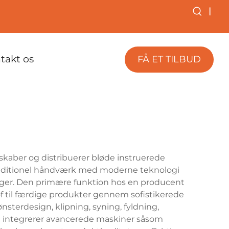
|
takt os
FÅ ET TILBUD
 skaber og distribuerer bløde instruerede
raditionel håndværk med moderne teknologi
inger. Den primære funktion hos en producent
of til færdige produkter gennem sofistikerede
sterdesign, klipning, syning, fyldning,
øj integrerer avancerede maskiner såsom