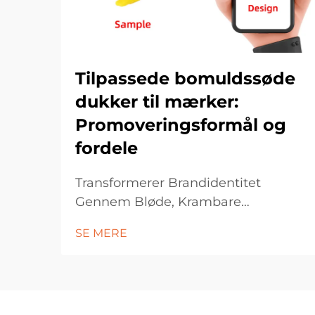
Tilpassede bomuldssøde
dukker til mærker:
Promoveringsformål og
fordele
Transformerer Brandidentitet
Gennem Bløde, Krambare
Marketingaktiver. I dagens
SE MERE
konkurrenceudsatte
marketingverden søger brands
konstant innovative måder at skabe
forbindelse med deres publikum på