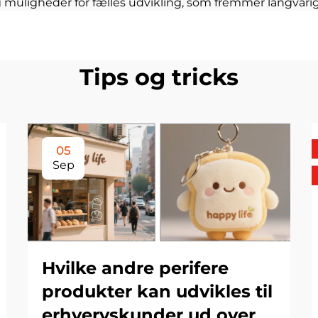
muligheder for fælles udvikling, som fremmer langvarig
Tips og tricks
05
Sep
Hvilke andre perifere
produkter kan udvikles til
erhvervskunder ud over