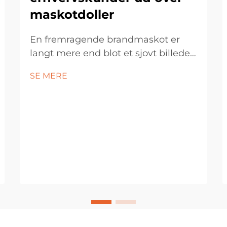
maskotdoller
En fremragende brandmaskot er
langt mere end blot et sjovt billede
eller en enkeltstående kudsele –
SE MERE
den bør inkarnere mærkets sjæl og
fungere som en følelsesmæssig bro,
der forbinder virksomheden med
dens målgruppe. Ved at skabe et
alsidigt udvalg af perifere...