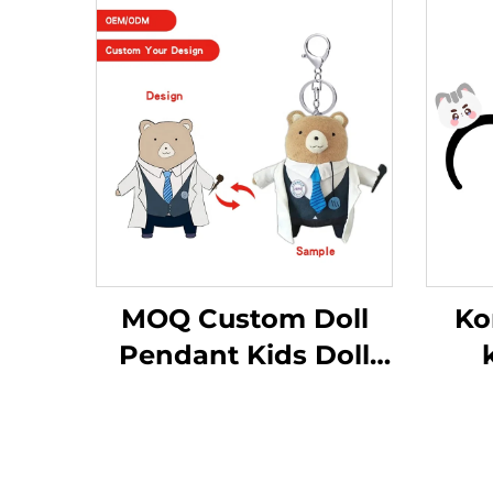
MOQ Custom Doll
Ko
Pendant Kids Doll
Designer Ugly Logo
teg
Custom Plyslegetøj
nøglering