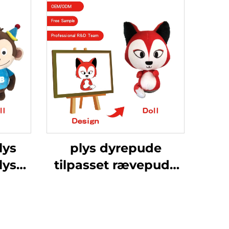
lys
plys dyrepude
lys
tilpasset rævepude
s
stor dukke dyr plys
getøj
udstoppet
pet
rævelegetøj