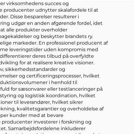
irker virksomhedens succes og
 producenter udnytter skalafordele til at
r. Disse besparelser resulterer i
kring udgør en anden afgørende fordel, idet
at alle produkter overholder
bagekaldelser og beskytter brandets ry.
elige markeder. En professionel producent af
ramme leveringstider uden kompromis med
ifferentierer deres tilbud på overfyldte
ling for at realisere kreative visioner.
v, sikkerhedsstandarder og
lser og certificeringsprocesser, hvilket
roduktionsvolumener i henhold til
fuld for sæsonvarer eller testlanceringer på
yring og logistisk koordination, hvilket
ner til leverandører, hvilket sikrer
ning, kvalitetsgarantier og overholdelse af
lper kunder med at bevare
roducenter investerer i forskning og
itet. Samarbejdsfordelene inkluderer