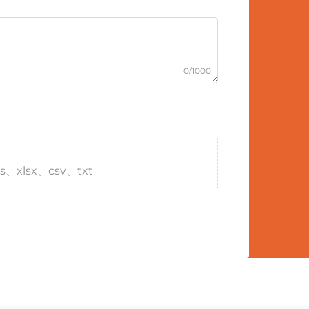
0/1000
s、xlsx、csv、txt