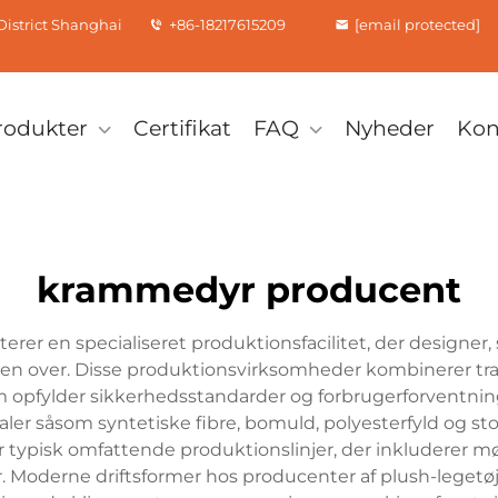
istrict Shanghai
+86-18217615209
[email protected]
rodukter
Certifikat
FAQ
Nyheder
Kon
krammedyr producent
rer en specialiseret produktionsfacilitet, der designer,
den over. Disse produktionsvirksomheder kombinerer t
 som opfylder sikkerhedsstandarder og forbrugerforventn
ialer såsom syntetiske fibre, bomuld, polyesterfyld og st
r typisk omfattende produktionslinjer, der inkluderer møn
r. Moderne driftsformer hos producenter af plush-leget