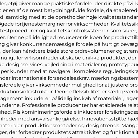
dyrelegetøj
legetøj giver mange praktiske fordele, der direkte påv
er en af de mest betydningsfulde fordele, da etablerede
samtidig med at de opretholder høje kvalitetsstandarde
 øgede fortjenestemarginer for virksomheder. Kvalitetssi
estprocedurer og kvalitetskontrolsystemer, som sikrer, 
. Denne pålidelighed reducerer risikoen for produkttil
ring giver konkurrencemæssige fordele på hurtigt bevæg
ser, der kan håndtere både store ordrevolumener og st
 muligt for virksomheder at skabe unikke produkter, der d
esignservices, vejledning i materialer og prototypeudvik
per kunder med at navigere i komplekse reguleringskra
der internationale forsendelseskrav, mærkningsbestemme
ingsfordele giver virksomheder mulighed for at justere p
uktionsinfrastruktur. Denne fleksibilitet er særlig værdi
ement inkluderer pålidelig indkøb af materialer, lagerst
nderne. Professionelle producenter har etablerede relatio
hed. Risikominimeringsfordele inkluderer forsikringsdæk
mheder mod ansvarsanliggørelse. Innovationsstøtte hjæ
erialer, produktionsmetoder og designtrends. Mange p
er, der forbedrer produktets attraktivitet og funktional