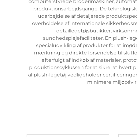
computerstyrede broderimaskiner, automatis
produktionsarbejdsgange. De teknologiske f
udarbejdelse af detaljerede produktspeci
overholdelse af internationale sikkerhedsr
detaillegetøjsbutikker, virksomh
sundhedsplejefaciliteter. En plush-leg
specialudvikling af produkter for at im
mærkning og direkte forsendelse til slut
efterfulgt af indkøb af materialer, pr
produktionscyklussen for at sikre, at hvert
af plush-legetøj vedligeholder certificeri
minimere miljøpåvi