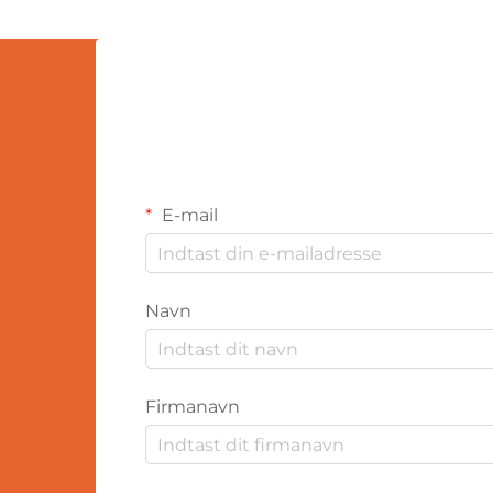
et mere personligt og følelsmæssigt
plan. Tilpassede bomuld
plushdukke...
E-mail
Navn
Firmanavn