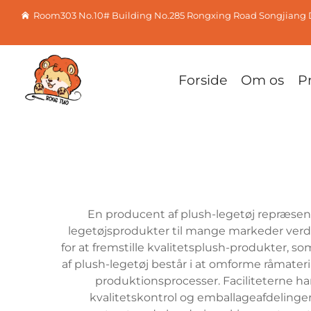
Room303 No.10# Building No.285 Rongxing Road Songjiang D
Forside
Om os
P
En producent af plush-legetøj repræsente
legetøjsprodukter til mange markeder ver
for at fremstille kvalitetsplush-produkter,
af plush-legetøj består i at omforme råmater
produktionsprocesser. Faciliteterne ha
kvalitetskontrol og emballageafdelinge