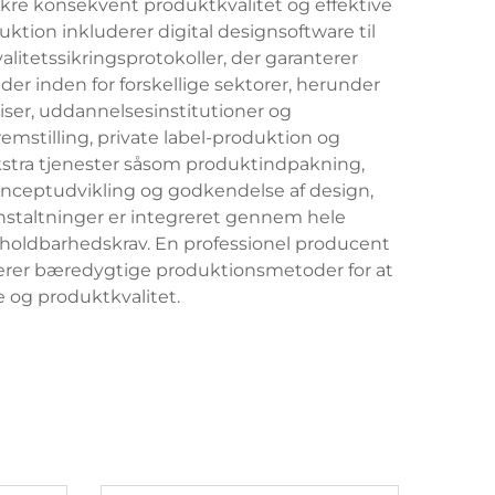
kre konsekvent produktkvalitet og effektive
ktion inkluderer digital designsoftware til
litetssikringsprotokoller, der garanterer
er inden for forskellige sektorer, herunder
iser, uddannelsesinstitutioner og
emstilling, private label-produktion og
kstra tjenester såsom produktindpakning,
onceptudvikling og godkendelse af design,
anstaltninger er integreret gennem hele
g holdbarhedskrav. En professionel producent
terer bæredygtige produktionsmetoder for at
og produktkvalitet.