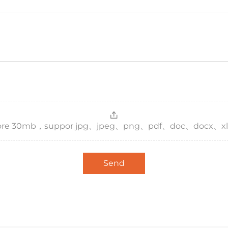
，more 30mb，suppor jpg、jpeg、png、pdf、doc、docx、xl
Send