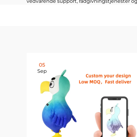
vedvarende support, rådgivningstjenester og 
05
Sep