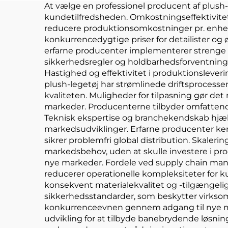
At vælge en professionel producent af plush-
kundetilfredsheden. Omkostningseffektivitet 
reducere produktionsomkostninger pr. enhed, 
konkurrencedygtige priser for detailister og
erfarne producenter implementerer strenge t
sikkerhedsregler og holdbarhedsforventninger
Hastighed og effektivitet i produktionsleve
plush-legetøj har strømlinede driftsproces
kvaliteten. Muligheder for tilpasning gør det
markeder. Producenterne tilbyder omfattende d
Teknisk ekspertise og branchekendskab hjæl
markedsudviklinger. Erfarne producenter ken
sikrer problemfri global distribution. Skaler
markedsbehov, uden at skulle investere i prod
nye markeder. Fordele ved supply chain manag
reducerer operationelle kompleksiteter for ku
konsekvent materialekvalitet og -tilgængelig
sikkerhedsstandarder, som beskytter virkso
konkurrenceevnen gennem adgang til nye mat
udvikling for at tilbyde banebrydende løsning