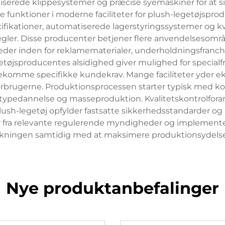
erede klippesystemer og præcise syemaskiner for at si
unktioner i moderne faciliteter for plush-legetøjsprodu
fikationer, automatiserede lagerstyringssystemer og kva
egler. Disse producenter betjener flere anvendelsesområd
eder inden for reklamematerialer, underholdningsfranch
etøjsproducentes alsidighed giver mulighed for specialfr
ødekomme specifikke kundekrav. Mange faciliteter yder e
forbrugerne. Produktionsprocessen starter typisk med k
ototypedannelse og masseproduktion. Kvalitetskontrolfor
 plush-legetøj opfylder fastsatte sikkerhedsstandarder o
nger fra relevante regulerende myndigheder og implemen
rkningen samtidig med at maksimere produktionsydelse 
Nye produktanbefalinger