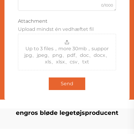
0/1000
Attachment
Upload mindst én vedhæftet fil
Up to 3 files，more 30mb，suppor
jpg、jpeg、png、pdf、doc、docx、
xls、xlsx、csv、txt
Send
engros bløde legetøjsproducent