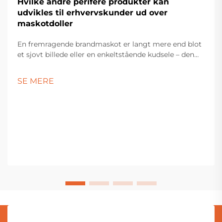
Hvilke andre perifere produkter kan
udvikles til erhvervskunder ud over
maskotdoller
En fremragende brandmaskot er langt mere end blot
et sjovt billede eller en enkeltstående kudsele – den
bør inkarnere mærkets sjæl og fungere som en
følelsesmæssig bro, der forbinder virksomheden med
SE MERE
dens målgruppe. Ved at skabe et alsidigt udvalg af
perifere...