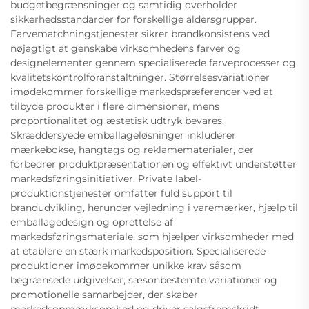
budgetbegrænsninger og samtidig overholder
sikkerhedsstandarder for forskellige aldersgrupper.
Farvematchningstjenester sikrer brandkonsistens ved
nøjagtigt at genskabe virksomhedens farver og
designelementer gennem specialiserede farveprocesser og
kvalitetskontrolforanstaltninger. Størrelsesvariationer
imødekommer forskellige markedspræferencer ved at
tilbyde produkter i flere dimensioner, mens
proportionalitet og æstetisk udtryk bevares.
Skræddersyede emballageløsninger inkluderer
mærkebokse, hangtags og reklamematerialer, der
forbedrer produktpræsentationen og effektivt understøtter
markedsføringsinitiativer. Private label-
produktionstjenester omfatter fuld support til
brandudvikling, herunder vejledning i varemærker, hjælp til
emballagedesign og oprettelse af
markedsføringsmateriale, som hjælper virksomheder med
at etablere en stærk markedsposition. Specialiserede
produktioner imødekommer unikke krav såsom
begrænsede udgivelser, sæsonbestemte variationer og
promotionelle samarbejder, der skaber
markedsopmærksomhed og driver salgsfremskridt.