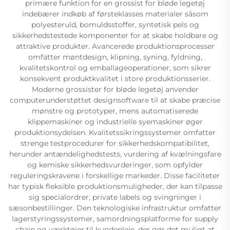
primære funktion for en grossist for bløde legetøj
indebærer indkøb af førsteklasses materialer såsom
polyesteruld, bomuldsstoffer, syntetisk pels og
sikkerhedstestede komponenter for at skabe holdbare og
attraktive produkter. Avancerede produktionsprocesser
omfatter møntdesign, klipning, syning, fyldning,
kvalitetskontrol og emballageoperationer, som sikrer
konsekvent produktkvalitet i store produktionsserier.
Moderne grossister for bløde legetøj anvender
computerunderstøttet designsoftware til at skabe præcise
mønstre og prototyper, mens automatiserede
klippemaskiner og industrielle syemaskiner øger
produktionsydelsen. Kvalitetssikringssystemer omfatter
strenge testprocedurer for sikkerhedskompatibilitet,
herunder antændelighedstests, vurdering af kvælningsfare
og kemiske sikkerhedsvurderinger, som opfylder
reguleringskravene i forskellige markeder. Disse faciliteter
har typisk fleksible produktionsmuligheder, der kan tilpasse
sig specialordrer, private labels og svingninger i
sæsonbestillinger. Den teknologiske infrastruktur omfatter
lagerstyringssystemer, samordningsplatforme for supply
chain og værktøjer til kundepleje, der gør det muligt at