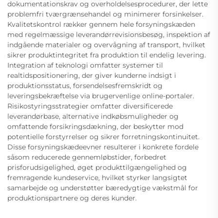
dokumentationskrav og overholdelsesprocedurer, der lette
problemfri tværgrænsehandel og minimerer forsinkelser.
Kvalitetskontrol rækker gennem hele forsyningskæden
med regelmæssige leverandørrevisionsbesøg, inspektion af
indgående materialer og overvågning af transport, hvilket
sikrer produktintegritet fra produktion til endelig levering.
Integration af teknologi omfatter systemer til
realtidspositionering, der giver kunderne indsigt i
produktionsstatus, forsendelsesfremskridt og
leveringsbekræftelse via brugervenlige online-portaler.
Risikostyringsstrategier omfatter diversificerede
leverandørbase, alternative indkøbsmuligheder og
omfattende forsikringsdækning, der beskytter mod
potentielle forstyrrelser og sikrer forretningskontinuitet.
Disse forsyningskædeevner resulterer i konkrete fordele
såsom reducerede gennemløbstider, forbedret
prisforudsigelighed, øget produkttilgængelighed og
fremragende kundeservice, hvilket styrker langsigtet
samarbejde og understøtter bæredygtige vækstmål for
produktionspartnere og deres kunder.