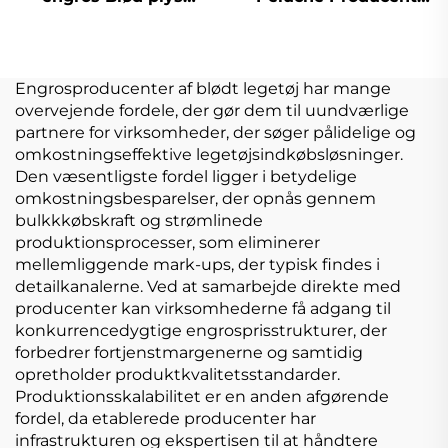
Custom plys nøglering
Brugerdefineret logo
Dyelegetøj blødt
Plys Blødt Plys
udstoppet dyrelegetøj
Legetøj Tilpas
Engrosproducenter af blødt legetøj har mange
overvejende fordele, der gør dem til uundværlige
partnere for virksomheder, der søger pålidelige og
omkostningseffektive legetøjsindkøbsløsninger.
Den væsentligste fordel ligger i betydelige
omkostningsbesparelser, der opnås gennem
bulkkkøbskraft og strømlinede
produktionsprocesser, som eliminerer
mellemliggende mark-ups, der typisk findes i
detailkanalerne. Ved at samarbejde direkte med
producenter kan virksomhederne få adgang til
konkurrencedygtige engrosprisstrukturer, der
forbedrer fortjenstmargenerne og samtidig
opretholder produktkvalitetsstandarder.
Produktionsskalabilitet er en anden afgørende
fordel, da etablerede producenter har
infrastrukturen og ekspertisen til at håndtere