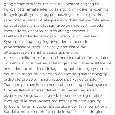
geografiske områder, for at sikre konstant adgang til
højkvalitets råmaterialer og samtidig mindske risikoen for
forsyningsafbrydelser og prisudsving, som kan påvirke
produktionsplaner. Strategiske indkøbsinitiativer fokuserer
på at etablere langsigtet samarbejde med certificerede
leverandører, der viser et stærkt engagement i
kvalitetsstandarder, etisk produktion og miljøansvar.
Systemer til lagerstyring anvender avancerede
prognosealgoritmer, der analyserer historiske
efterspørgselsmønstre, sæsonudsving og
markedsindikatorer for at optimere indkøb af råmaterialer
og beholdningsniveauer af færdige varer. Lagerfaciliteterne
anvender automatiserede lagre- og udhentningssystemer,
der maksimerer pludsydelsen og samtidig sikrer nøjagtig
ordrefuldførelse og hurtig respons på kundeforhold.
Transportpartnerskaber med etablerede logistikudbydere
tilbyder fleksible forsendelsesmuligheder, herunder
ekspreslevering, konsoliderede forsendelser og direkte
levering til kunder, hvilket reducerer omkostninger og
forbedrer leveringstider. Ekspertise inden for international
handel omfatter en omfattende forståelse af toldregler,