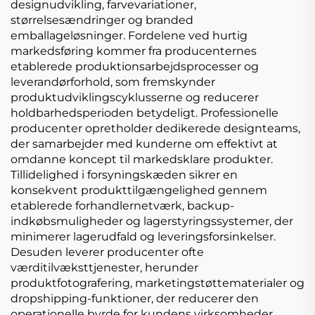
designudvikling, farvevariationer,
størrelsesændringer og branded
emballageløsninger. Fordelene ved hurtig
markedsføring kommer fra producenternes
etablerede produktionsarbejdsprocesser og
leverandørforhold, som fremskynder
produktudviklingscyklusserne og reducerer
holdbarhedsperioden betydeligt. Professionelle
producenter opretholder dedikerede designteams,
der samarbejder med kunderne om effektivt at
omdanne koncept til markedsklare produkter.
Tillidelighed i forsyningskæden sikrer en
konsekvent produkttilgængelighed gennem
etablerede forhandlernetværk, backup-
indkøbsmuligheder og lagerstyringssystemer, der
minimerer lagerudfald og leveringsforsinkelser.
Desuden leverer producenter ofte
værditilvæksttjenester, herunder
produktfotografering, marketingstøttematerialer og
dropshipping-funktioner, der reducerer den
operationelle byrde for kundens virksomheder.