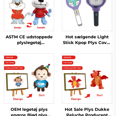
ASTM CE udstoppede
Hot sælgende Light
plyslegetøj
Stick Kpop Plys Cover
Specialfremstillet
Dukke Plys Legetøj Til
udstoppet blødt
Pop Star Fans Musik
plyslegetøj til salg
Koncert Fejring
OEM legetøj plys
Hot Sale Plys Dukke
engros Blød plys
Peluche Producent