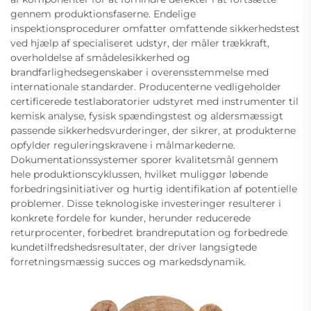
gennem produktionsfaserne. Endelige
inspektionsprocedurer omfatter omfattende sikkerhedstest
ved hjælp af specialiseret udstyr, der måler trækkraft,
overholdelse af smådelesikkerhed og
brandfarlighedsegenskaber i overensstemmelse med
internationale standarder. Producenterne vedligeholder
certificerede testlaboratorier udstyret med instrumenter til
kemisk analyse, fysisk spændingstest og aldersmæssigt
passende sikkerhedsvurderinger, der sikrer, at produkterne
opfylder reguleringskravene i målmarkederne.
Dokumentationssystemer sporer kvalitetsmål gennem
hele produktionscyklussen, hvilket muliggør løbende
forbedringsinitiativer og hurtig identifikation af potentielle
problemer. Disse teknologiske investeringer resulterer i
konkrete fordele for kunder, herunder reducerede
returprocenter, forbedret brandreputation og forbedrede
kundetilfredshedsresultater, der driver langsigtede
forretningsmæssig succes og markedsdynamik.