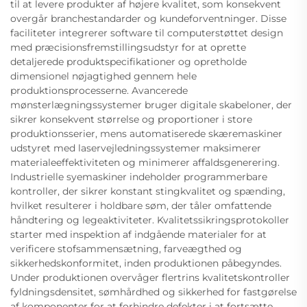
til at levere produkter af højere kvalitet, som konsekvent
overgår branchestandarder og kundeforventninger. Disse
faciliteter integrerer software til computerstøttet design
med præcisionsfremstillingsudstyr for at oprette
detaljerede produktspecifikationer og opretholde
dimensionel nøjagtighed gennem hele
produktionsprocesserne. Avancerede
mønsterlægningssystemer bruger digitale skabeloner, der
sikrer konsekvent størrelse og proportioner i store
produktionsserier, mens automatiserede skæremaskiner
udstyret med laservejledningssystemer maksimerer
materialeeffektiviteten og minimerer affaldsgenerering.
Industrielle syemaskiner indeholder programmerbare
kontroller, der sikrer konstant stingkvalitet og spænding,
hvilket resulterer i holdbare søm, der tåler omfattende
håndtering og legeaktiviteter. Kvalitetssikringsprotokoller
starter med inspektion af indgående materialer for at
verificere stofsammensætning, farveægthed og
sikkerhedskonformitet, inden produktionen påbegyndes.
Under produktionen overvåger flertrins kvalitetskontroller
fyldningsdensitet, sømhårdhed og sikkerhed for fastgørelse
af komponenter for at forhindre defekter i at fortsætte