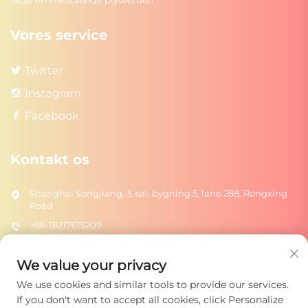
Skab en enestående plysverden
Vores service
Twitter
Instagram
Facebook
Kontakt os
Shanghai Songjiang, 3. sal, bygning 5, lane 288, Rongxing
Road
+86-18217615209
[email protected]
We value your privacy
We use cookies and similar tools to provide our services.
Send
If you don't want to accept all cookies, click Personalize