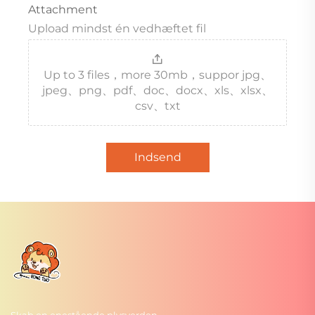
Attachment
Upload mindst én vedhæftet fil
Up to 3 files，more 30mb，suppor jpg、
jpeg、png、pdf、doc、docx、xls、xlsx、
csv、txt
Indsend