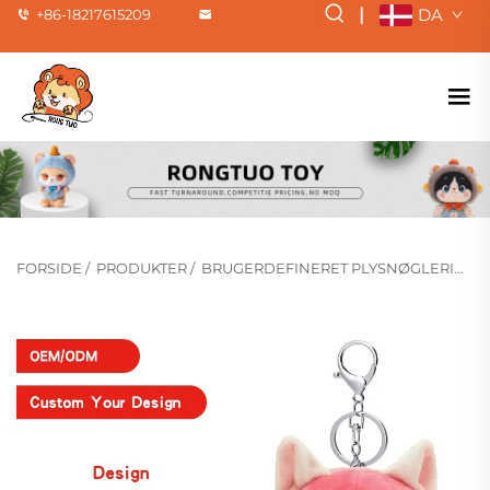
|
DA
+86-18217615209
FORSIDE
/
PRODUKTER
/
BRUGERDEFINERET PLYSNØGLERING