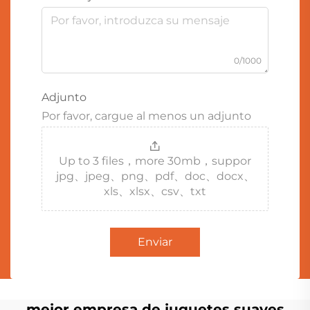
0/1000
Adjunto
Por favor, cargue al menos un adjunto
Up to 3 files，more 30mb，suppor
jpg、jpeg、png、pdf、doc、docx、
xls、xlsx、csv、txt
Enviar
mejor empresa de juguetes suaves