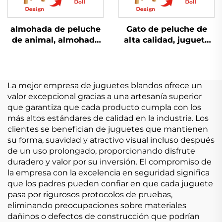
almohada de peluche
Gato de peluche de
de animal, almohada
alta calidad, juguete
de zorro
de peluche
personalizada,
personalizado,
muñeco grande de
animales de peluche
peluche de animal,
La mejor empresa de juguetes blandos ofrece un
zorro de peluche
valor excepcional gracias a una artesanía superior
que garantiza que cada producto cumpla con los
más altos estándares de calidad en la industria. Los
clientes se benefician de juguetes que mantienen
su forma, suavidad y atractivo visual incluso después
de un uso prolongado, proporcionando disfrute
duradero y valor por su inversión. El compromiso de
la empresa con la excelencia en seguridad significa
que los padres pueden confiar en que cada juguete
pasa por rigurosos protocolos de pruebas,
eliminando preocupaciones sobre materiales
dañinos o defectos de construcción que podrían