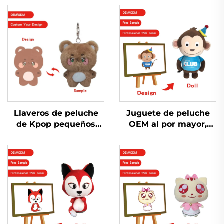
Llaveros de peluche
Juguete de peluche
de Kpop pequeños
OEM al por mayor,
hechos a medida con
peluche suave, llavero
bajo pedido mínimo
de peluche
personalizado, juguete
de animal, juguetes de
peluche suaves