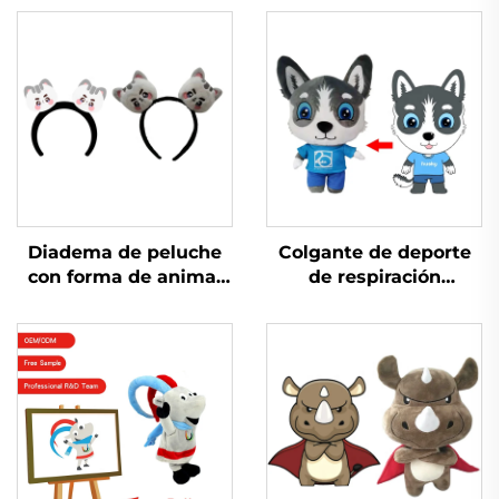
Diadema de peluche
Colgante de deporte
con forma de animal
de respiración
de dibujos animados
personalizado Muñeco
para niña de grupo
de trapo de peluche
coreano
personalizado