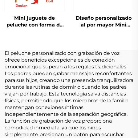
Mini juguete de
Diseño personalizado
peluche con forma de
al por mayor Mini
grúa con forma de
juguete suave de
garra, animales de
peluche Fabricación
peluche de dibujos
de juguetes Animal de
animados, llavero de
peluche personalizado
El peluche personalizado con grabación de voz
peluche
ofrece beneficios excepcionales de conexión
personalizable con
emocional que superan a los regalos tradicionales.
forma de cerdo, conejo
Los padres pueden grabar mensajes reconfortantes
y gato
para sus hijos, creando una presencia tranquilizadora
durante las rutinas de dormir o cuando los padres
viajan por trabajo. Esta tecnología salva distancias
físicas, permitiendo que los miembros de la familia
mantengan conexiones íntimas
independientemente de la separación geográfica.
La función de grabación de voz proporciona
comodidad inmediata, ya que los niños
simplemente presionan un botón para escuchar