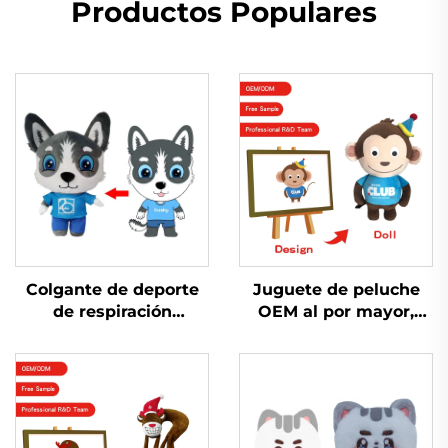
Productos Populares
Colgante de deporte
Juguete de peluche
de respiración
OEM al por mayor,
personalizado Muñeco
peluche suave, llavero
de trapo de peluche
de peluche
personalizado
personalizado, juguete
de animal, juguetes de
peluche suaves