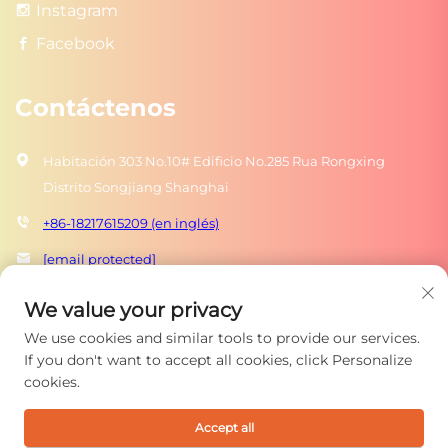
Instagram
Facebook
Contáctenos
Habitación 303 No.10# Edificio No.285 Rua Rongxing
Distrito Songjiang Shanghai
+86-18217615209 (en inglés)
[email protected]
We value your privacy
ENVIAR
We use cookies and similar tools to provide our services.
If you don't want to accept all cookies, click Personalize
cookies.
Accept all
Derechos de autor © 2025 Shanghai Rongtuo Toys Co., Ltd. Todos