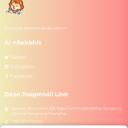
Cruthaigh domhan plush uathúil
Ár nSeirbhís
Twitter
Instagram
Facebook
Déan Teagmháil Linn
Seomra 303 Uimhir 10# Tógáil Uimhir 285 Bóthar Rongxing
Ceantar Songjiang Shanghai
+86-18217615209