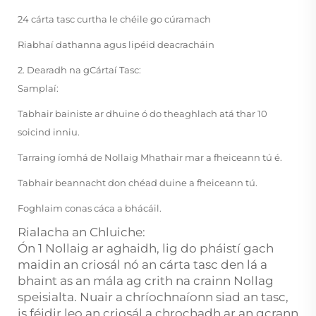
24 cárta tasc curtha le chéile go cúramach
Riabhaí dathanna agus lipéid deacracháin
2. Dearadh na gCártaí Tasc:
Samplaí:
Tabhair bainiste ar dhuine ó do theaghlach atá thar 10
soicind inniu.
Tarraing íomhá de Nollaig Mhathair mar a fheiceann tú é.
Tabhair beannacht don chéad duine a fheiceann tú.
Foghlaim conas cáca a bhácáil.
Rialacha an Chluiche:
Ón 1 Nollaig ar aghaidh, lig do pháistí gach
maidin an criosál nó an cárta tasc den lá a
bhaint as an mála ag crith na crainn Nollag
speisialta. Nuair a chríochnaíonn siad an tasc,
is féidir leo an criosál a chrochadh ar an gcrann