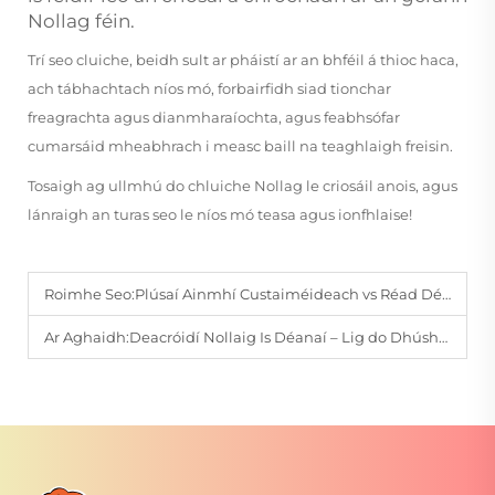
Nollag féin.
Trí seo cluiche, beidh sult ar pháistí ar an bhféil á thioc haca,
ach tábhachtach níos mó, forbairfidh siad tionchar
freagrachta agus dianmharaíochta, agus feabhsófar
cumarsáid mheabhrach i measc baill na teaghlaigh freisin.
Tosaigh ag ullmhú do chluiche Nollag le criosáil anois, agus
lánraigh an turas seo le níos mó teasa agus ionfhlaise!
Roimhe Seo:
Plúsaí Ainmhí Custaiméideach vs Réad Déanta: Cén Dhea a Roghnú?
Ar Aghaidh:
Deacróidí Nollaig Is Déanaí – Lig do Dhúshlánnaí Bog Dícheall a Chur ar Do Crann Nollaig