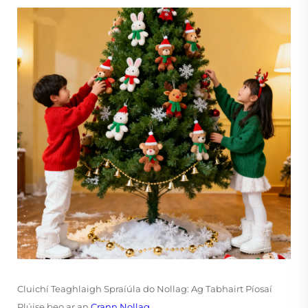
Cluichí Teaghlaigh Spraíúla do Nollag: Ag Tabhairt Píosaí
Plúise beo ar an
Crann Nollag