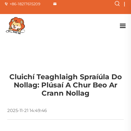
|
+86-18217615209
Cluichí Teaghlaigh Spraíúla Do
Nollag: Plúsaí A Chur Beo Ar
Crann Nollag
2025-11-21 14:49:46