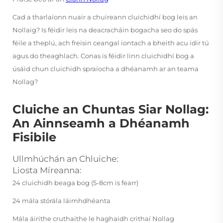
Cad a tharlaíonn nuair a chuireann cluichidhí bog leis an
Nollaig? Is féidir leis na deacracháin bogacha seo do spás
féile a theplú, ach freisin ceangal iontach a bheith acu idir tú
agus do theaghlach. Conas is féidir linn cluichidhí bog a
úsáid chun cluichidh spraíocha a dhéanamh ar an teama
Nollag?
Cluiche an Chuntas Siar Nollag:
An Ainnseamh a Dhéanamh
Fisibile
Ullmhúchán an Chluiche:
Liosta Míreanna:
24 cluichidh beaga bog (5-8cm is fearr)
24 mála stórála láimhdhéanta
Mála áirithe cruthaithe le haghaidh crithaí Nollag