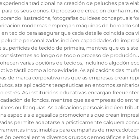
xperiencia tradicional na creación de peluches para ela
l para os seus donos. O proceso de creación dunha muñ
rporando ilustracións, fotografías ou ideas conceptuais f
 fabricación modernas empregan máquinas de bordado sofi
en tecido para asegurar que cada detalle coincida coa vi
 peluche personalizadas inclúen capacidades de impresi
 superficies de tecido de primeira, mentres que os sis
 consistentes ao longo de todo o proceso de produción. A
ofrecen varias opcións de tecidos, incluíndo algodón ecol
ractivo táctil como a lonxevidade. As aplicacións das m
ativas de marca corporativa nas que as empresas crean 
tos, ata aplicacións terapéuticas en entornos sanitari
do estrés. As institucións educativas encargan frecue
ecadación de fondos, mentres que as empresas do entret
es ou franquías. As aplicacións persoais inclúen tribu
s especiais e agasallos promocionais que crean impresi
das permite adaptarse a prácticamente calquera conce
erramentas inestimables para campañas de mercadotecnia
sión persoal entre diversos grupos demográficos e indus