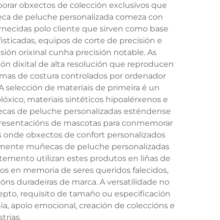
borar obxectos de colección exclusivos que
eca de peluche personalizada comeza con
ornecidas polo cliente que sirven como base
sticadas, equipos de corte de precisión e
sión orixinal cunha precisión notable. As
ón dixital de alta resolución que reproducen
temas de costura controlados por ordenador
 selección de materiais de primeira é un
óxico, materiais sintéticos hipoalérxenos e
uñecas de peluche personalizadas esténdense
representacións de mascotas para conmemorar
os onde obxectos de confort personalizados
ntemente muñecas de peluche personalizadas
emento utilizan estes produtos en liñas de
tos en memoria de seres queridos falecidos,
óns duradeiras de marca. A versatilidade no
pto, requisito de tamaño ou especificación
, apoio emocional, creación de coleccións e
trias.