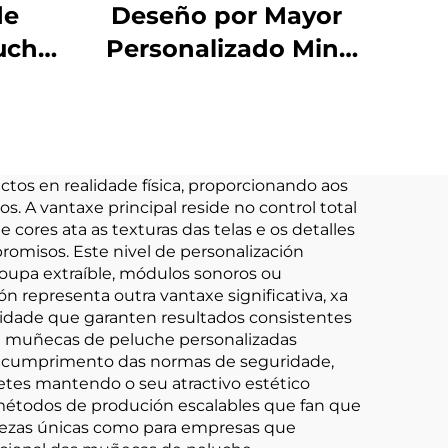
de
Deseño por Mayor
uche
Personalizado Mini
 Por
Xoguete Suave
he
Fabricación de
he
Xoguetes Rellenos
do
de Peluche
tos en realidade física, proporcionando aos
s. A vantaxe principal reside no control total
mais
Personalizado
cores ata as texturas das telas e os detalles
ve
omisos. Este nivel de personalización
 roupa extraíble, módulos sonoros ou
mais
n representa outra vantaxe significativa, xa
alidade que garanten resultados consistentes
de muñecas de peluche personalizadas
 e o cumprimento das normas de seguridade,
tes mantendo o seu atractivo estético
 métodos de produción escalables que fan que
 pezas únicas como para empresas que