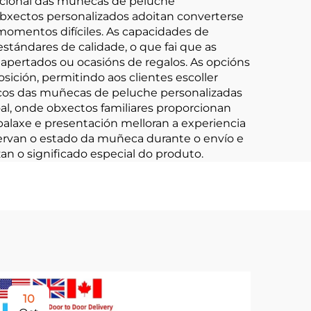
ocional das muñecas de peluche
 obxectos personalizados adoitan converterse
momentos difíciles. As capacidades de
ándares de calidade, o que fai que as
apertados ou ocasións de regalos. As opcións
ición, permitindo aos clientes escoller
icos das muñecas de peluche personalizadas
l, onde obxectos familiares proporcionan
balaxe e presentación melloran a experiencia
eservan o estado da muñeca durante o envío e
 o significado especial do produto.
10
2