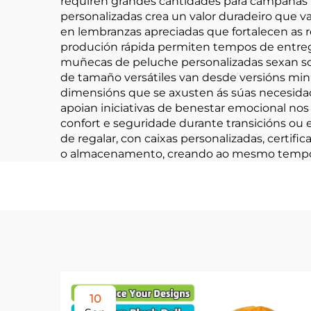
requiren grandes cantidades para campañas 
personalizadas crea un valor duradeiro que v
en lembranzas apreciadas que fortalecen as r
produción rápida permiten tempos de entreg
muñecas de peluche personalizadas sexan sol
de tamaño versátiles van desde versións mini
dimensións que se axusten ás súas necesidad
apoian iniciativas de benestar emocional no
confort e seguridade durante transicións ou 
de regalar, con caixas personalizadas, certi
o almacenamento, creando ao mesmo tempo ex
10