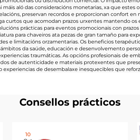
promocionais ou distribución comercial. O impacto em
ai máis aló das consideracións monetarias, xa que estes
elacións, preservan recordos e proporcionan confort en 
a curtos que acomodan prazos urxentes mantendo os est
ucións prácticas para eventos promocionais con prazos 
atura para chaveiros ata pezas de gran tamaño para expos
es e limitacións orzamentarias. Os beneficios terapéut
s ámbitos da saúde, educación e desenvolvemento persoa
experiencias traumáticas. As opcións profesionais de em
ficados de autenticidade e materiais protexentes que pr
periencias de desembalaxe inesquecibles que reforzan
Consellos prácticos
10