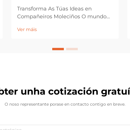
Transforma As Túas Ideas en
Compañeiros Moleciños O mundo
dos animais de peluche
Ver máis
personalizados evolucionou
dramaticamente, ofrecendo
oportunidades sen precedentes
para dar vida á imaxinación a través
de creacións brandas e abrazábeis.
Estes compañeiros personalizados
convertéronse en...
ter unha cotización gratu
O noso representante porase en contacto contigo en breve.