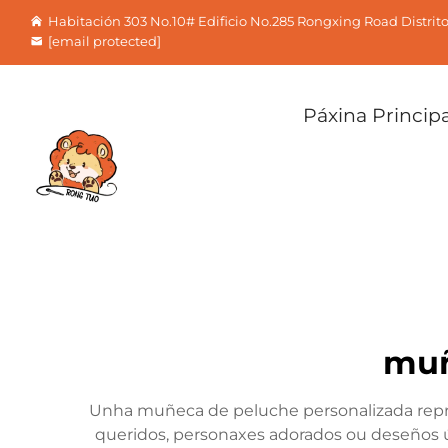
Habitación 303 No.10# Edificio No.285 Rongxing Road Distri
[email protected]
Páxina Principa
muñ
Unha muñeca de peluche personalizada repres
queridos, personaxes adorados ou deseños ún