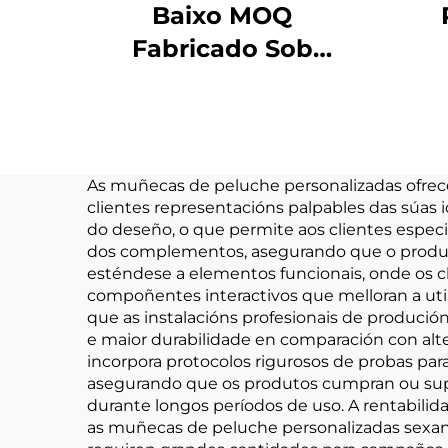
Baixo MOQ
Fabricado Sob
Medida Pequeños
Pers
Peluches Kpop de
Muñecas de Llaves
Muñ
Xoguete
F
As muñecas de peluche personalizadas ofrece
clientes representacións palpables das súas i
Personalizado de
do deseño, o que permite aos clientes especi
Peluche de Llaves
dos complementos, asegurando que o produto 
esténdese a elementos funcionais, onde os cli
compoñentes interactivos que melloran a utili
que as instalacións profesionais de produción
e maior durabilidade en comparación con alt
incorpora protocolos rigurosos de probas para
asegurando que os produtos cumpran ou supe
durante longos períodos de uso. A rentabili
as muñecas de peluche personalizadas sexan 