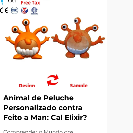
Oct
No
Animal de Peluche
Xo
Personalizado contra
vin
Feito a Man: Cal Elixir?
im
Comprender o Mundo dos
O m