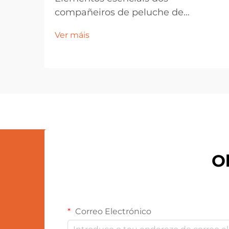
compañeiros de peluche de
calidade. Elixir a boneca perfecta
Ver máis
implica máis que escoller a cara
máis engra na prateleira. Estes
compañeiros queridos teñen un
lugar especial tanto nas caixas de
xoguetes dos nenos como nas
vitrinas dos colecionistas...
Ob
Correo Electrónico