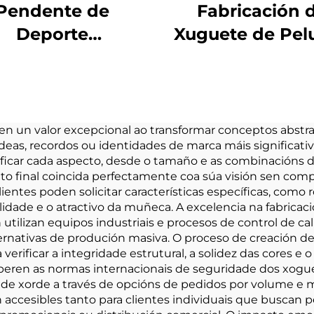
Pendente de
Fabricación 
Deporte
Xuguete de Pel
onalizado Cores
por Encargo ao
Respiratorias
mayor Peluc
eca de Peluche
Suave Peluc
eita a Medida
Personaliza
n un valor excepcional ao transformar conceptos abstrac
deas, recordos ou identidades de marca máis significativo
Llavero de Ani
ficar cada aspecto, desde o tamaño e as combinacións de 
Xuguete Sua
final coincida perfectamente coa súa visión sen compr
entes poden solicitar características específicas, como
Relleno de Ani
dade e o atractivo da muñeca. A excelencia na fabricació
 utilizan equipos industriais e procesos de control de c
ernativas de produción masiva. O proceso de creación 
 verificar a integridade estrutural, a solidez das cores
ren as normas internacionais de seguridade dos xogue
dade xorde a través de opcións de pedidos por volume e
accesibles tanto para clientes individuais que buscan