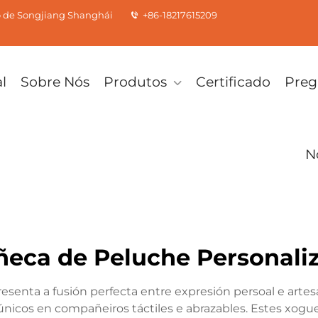
to de Songjiang Shanghái
+86-18217615209
l
Sobre Nós
Produtos
Certificado
Preg
N
eca de Peluche Personali
enta a fusión perfecta entre expresión persoal e artesa
icos en compañeiros táctiles e abrazables. Estes xogue