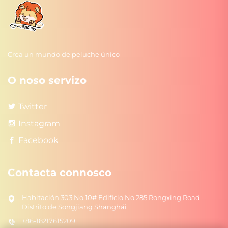
Crea un mundo de peluche único
O noso servizo
Twitter
Instagram
Facebook
Contacta connosco
Habitación 303 No.10# Edificio No.285 Rongxing Road
Distrito de Songjiang Shanghái
+86-18217615209