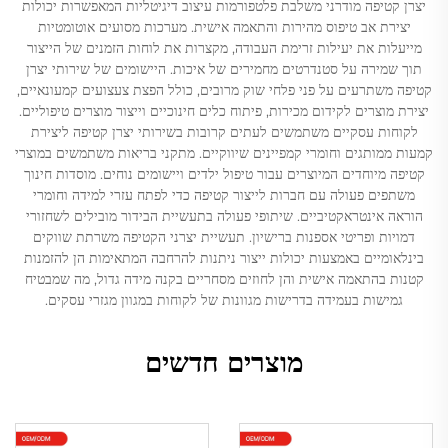
יצרן קטיפה מודרני משלבת פלטפורמות עיצוב דיגיטליות המאפשרות יכולות
יצירת אב טיפוס מהירות והתאמה אישית. מערכות מסועים אוטומטיות
מייעלות את יעילות זרימת העבודה, מקצרות את לוחות הזמנים של הייצור
תוך שמירה על סטנדרטים מחמירים של איכות. היישומים של שירותי יצרן
קטיפה משתרעים על פני פלחי שוק מרובים, כולל הפצת צעצועים קמעונאיים,
יצירת מוצרים לקידום מכירות, פיתוח כלים חינוכיים וייצור מוצרים טיפוליים.
לקוחות עסקיים משתמשים לעתים קרובות בשירותי יצרן קטיפה ליצירת
קמעות ממותגים וחומרי קמפיינים שיווקיים. מתקני בריאות משתמשים במוצרי
קטיפה מיוחדים המיוצרים עבור טיפול ילדים ויישומים נוחים. מוסדות חינוך
משתפים פעולה עם חברות לייצור קטיפה כדי לפתח עזרי למידה וחומרי
הוראה אינטראקטיביים. שיתופי פעולה בתעשיית הבידור מובילים לשחזורי
דמויות ופריטי אספנות ברישיון. תעשיית יצרני הקטיפה משרתת שווקים
בינלאומיים באמצעות יכולות ייצור ניתנות להרחבה המתאימות הן להזמנות
קטנות בהתאמה אישית והן לחוזים מסחריים בקנה מידה גדול, מה שמבטיח
גמישות בעמידה בדרישות מגוונות של לקוחות במגוון מגזרי עסקים.
מוצרים חדשים