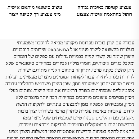
צעצוע קטיפה באיכות גבוהה
עיצוב סיטונאי מותאם אישית
חתול בהתאמה אישית צעצוע
מיני צעצוע רך קטיפה ייצור
מפוחלצים קטיפה
צעצועים ממולאים בעלי חיים
קטיפה מותאם אישית
עבודה עם יצרן בובות עפרונות מקצועי מביאה לחיסכון משמעותי
בעלויות בהשוואה לייצור פנימי או ל оказыва שירותים חובבניים.
היצרן שומר על קשרי קנייה בכמויות גדולות עם ספקים של חומרים,
ומקבל בגדים איכותיים, חומרי מילוי ואביזרים במחירים סיטונאיים שלא
ניתן להשיג כקונה פרטי. יתרון זה בתחום הקנייה מתורגם ישירות
להורדת עלות ליחידה עבור לקוחות המזמינים מוצרים מעשיינים. יעילות
בייצור מהווה יתרון משמעותי נוסף, שכן היצרן משתמש בתהליכי עבודה
אופטימליים שמפחיתים בצורה דרמטית את זמני הייצור. צוותים בעלי
ניסיון מסיימים עיצובים מורכבים במהירות רבה יותר מיוצרים ללא
ניסיון, ומבטיחים אספקה בזמן למבצעים עונתיים ולתקופות הגשת
קידום. עקביות באיכות עומדת כיתרון מרכזי בשירותי יצרן בובות
מקצועי, עם תהליכים סטנדרטיים שמבטיחים שכל מוצר עומד
בדרישות זהות. פרוטוקולים מחמירים לבדיקות מוודאים עמידות,
התאמה לתקני בטיחות ודרישות אסתטיות לפני המשלוח. היצרן מציע
אפשרויות התאמה מקיפות שמאפשרות התאמה מלאה למפרט הלקוח.