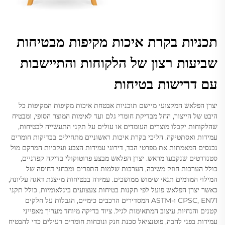
תכניות בקרת איכות מקיפות מבטיחות
שביעות רצון של הלקוחות והתיישבות
עם דרישות בטיחות
יצרן הפלאש המקצועי מיישם תוכניות אבטחת איכות מקיפות המקיפות כל
היבט של הייצור, החל מבדיקת חומרי גלם ועד לאימות המוצר הסופי, ומבטיח
שהלקוחות יקבלו מוצרים העומדים או עולים על תקני התעשייה לבטיחות,
עמידות ואסתטיקה. הליכי בקרת איכות ראשוניים מתחילים בבדיקות חומרים
נכנסים המאמתות את מפרטי הבד, דירוגי עמידות הצבע ועקביות המרקם מול
סטנדרטים שנקבעו מראש. יצרן הפלאש מבצע פרוטוקולי בדיקה קפדניים,
כולל הערכות חוזק משיכה, הערכות שלמות התפרים ומבחני דחיסה של
המילוי המדמים תנאי שימוש ממושכים. עמידה בבטיחות מייצגת דאגה עליונה,
כאשר יצרן הפלאש פועל לפי תקנות בטיחות צעצועים בינלאומיות, כולל תקני
CPSC, EN71 ו-ASTM המסדירים הרכבים כימיים, הגבלות על חלקים
קטנים והנחיות עיצוב המתאימות לגיל. ציוד בדיקה מיוחד מעריך מאפייני
עמידות בפני להבה, פוטנציאל סכנת חנק ונוכחות חומרים רעילים כדי להבטיח