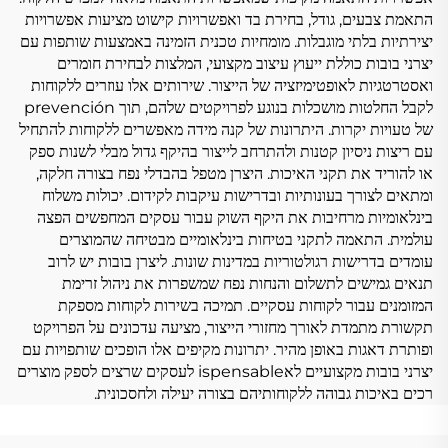
התאמת צבעים, גודל, בחירת בד ואפשרויות קישוט מציעות אפשרויות
יצירתיות בלתי מוגבלות. מומחיות טכנית הזמינה באמצעות שותפות עם
יצרני בובות כוללת ייעוץ עיצוב מקצועי, המלצות לבחירת חומרים
ואסטרטגיות לאופטימיזציה של הייצור. שירותים אלו עוזרים ללקוחות
לקבל החלטות מושכלות בנוגע לפרויקטים שלהם, תוך prevención
של טעויות יקרות. היתרונות של קנה מידה מאפשרים ללקוחות להתחיל
עם ריצות ניסיון קטנות ולהתרחב לייצור בהיקף גדול מבלי לשנות ספק
או להוריד את תקני האיכות. היצרן מטפל בהבדלי נפח בצורה חלקה,
ומתאים לצורך בעונותיות ובדרישות עיקבות לקידום. יכולות משלוח
בינלאומיות מרחיבות את היקף השוק עבור עסקים המחפשים הפצה
עולמית. התאמה לתקני בטיחות בינלאומיים מבטיחה שהמוצרים
עומדים בדרישות רגולטוריות במדינות שונות. ליצרן בובות יש לרוב
תנאים גמישים לתשלום והנחות נפח שמשפרות את ניהול זרימת
המזומנים עבור לקוחות עסקיים. תמיכה בשירות לקוחות מספקת
תקשורת מתמדת לאורך מחזורי הייצור, מציעה עדכונים על הפרויקט
ופותרת דאגות באופן מהיר. יתרונות מקיפים אלו הופכים שותפויות עם
יצרני בובות מקצועיים לאispensable לעסקים שרצים לספק מוצרים
רכים באיכות גבוהה ללקוחותיהם בצורה יעילה ולחסכונית.