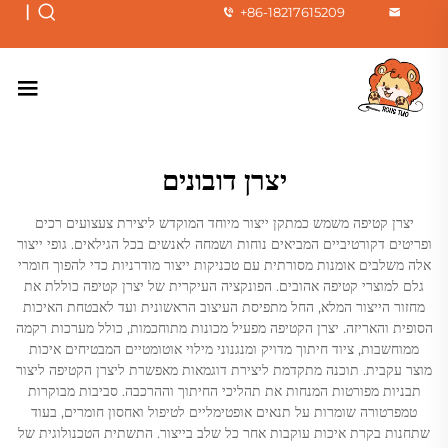
|
+86-18217615209
יצרן דובונים
יצרן קטיפה משמש כמתקן ייצור מיוחד המוקדש ליצירת צעצועים רכים
ופריטים דקורטיביים המביאים נוחות ושמחה לאנשים בכל הגילאים. גופי ייצור
אלה משלבים אומנות מסורתית עם טכניקות ייצור מודרניות כדי להפוך חומרי
גלם למוצרי קטיפה אהובים. הפונקציה העיקרית של יצרן קטיפה כוללת את
מחזור הייצור המלא, החל מתפיסת העיצוב הראשונית ועד לאבטחת האיכות
הסופית והאריזה. יצרן הקטיפה מפעיל מכונות מתוחכמות, כולל מערכות רקמה
ממוחשבות, ציוד חיתוך מדויק ומנגנוני מילוי אוטומטיים המבטיחים איכות
מוצר עקבית. תוכנה מתקדמת ליצירת דוגמאות מאפשרת ליצרן הקטיפה ליצור
תבניות מפורטות המנחות את תהליכי החיתוך וההרכבה. סביבות מבוקרות
טמפרטורה שומרות על תנאים אופטימליים לטיפול ואחסון חומרים, בעוד
שתחנות בקרת איכות עוקבות אחר כל שלב בייצור. התשתית הטכנולוגית של