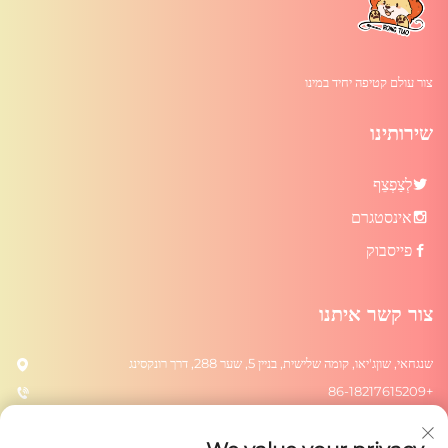
צור עולם קטיפה יחיד במינו
שירותינו
לְצַפְצֵף
אינסטגרם
פייסבוק
צור קשר איתנו
שנגחאי, שוןג'יאו, קומה שלישית, בניין 5, שער 288, דרך רונקסינג
+86-18217615209
[email protected]