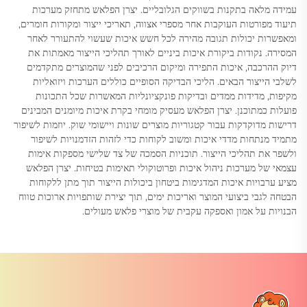
עמידה מלאה בתקנות בשווקים הגלובליים. יצרן הפלאש מתחזק מערכות
תיעוד מפורטות העוקבות אחר מספרי אצווה, תאריכי ייצור ומקורות חומרים,
ומאפשרות יכולות תגובה מהירה לכל חשש איכות שעשוי להתעורר לאחר
המסירה. נקודות ביקורת איכות ביניים לאורך תהליכי הייצור מאמתות את
דיוק ההרכבה, איכות התפירה ומיקום הרכיבים לפני שהמוצרים מתקדמים
לשלבי הייצור הבאים. הליכי הבדיקה הסופיים כוללים הערכות ויזואליות
מקיפות, מדידות ממדים ובדיקות פונקציונליות המאשרות שכל התכונות
פועלות כמתוכנן. יצרן הפלאש מעסיק מומחי בקרת איכות מיומנים המבינים
דרישות מדוקדקות עבור קטגוריות מוצרים שונות ויישומי שוק. יוזמות לשיפור
מתמיד מנתחות מדדי איכות ומשוב לקוחות כדי לזהות הזדמנויות לשיפור
ולשפר את תהליכי הייצור. תוכניות הסמכה של צד שלישי מספקות אימות
עצמאי של מערכות ניהול איכות ופרוטוקולי תאימות בטיחות. יצרן הפלאש
מציע ערבויות איכות המדגימות ביטחון ביכולות הייצור תוך מתן ללקוחות
הבטחה לגבי ביצועי המוצר ואריכות ימים, תוך יצירת שותפויות ארוכות טווח
הבנויות על אמון ואספקה עקבית של מוצרי פלאש מעולים.