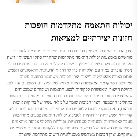
יכולות התאמה מתקדמות הופכות
חזונות יצירתיים למציאות
יצרן הבובות המודרני מצטיין בהפיכת רעיונות יצירתיים ייחודיים למוצרים
מוחשיים באמצעות יכולות התאמה מתקדמות שהוגדרו כתקן תעשייתי. גישה
מקיפה זו מתחילה בשירותי ייעוץ בעיצוב דיגיטלי מתקדם, בהן מעצבים בעלי
ניסיון עובדים צמוד עם הלקוחות כדי לחדד את הרעיונות הראשוניים ולממש
אותם בצורה אופטימלית לייצור. יצרן הבובות משתמש בתוכנת עיצוב
ממוחשבת מתקדמת המאפשרת תיאור מדויק של המוצרים המוצעים עוד לפני
תחילת הייצור, ומאפשרת ללקוחות לבצע התאמות ושיפורים שמבטיחים
שהמוצרים הסופיים יעברו את הציפיות. בחירת החומרים מהווית רכיב חשוב
בתהליכי ההטמעה, ויצרן הבובות שומר על מלאי עשיר של בדיקות איכות
גבוהות, החל מחומרי בובות קלאסיים ועד לחומרים מיוחדים כמו וולור, פליס,
קורדורוי ואפשרויות ידידותיות לסביבה. יכולות התאמת צבעים מתרחבות
מעבר לאפשרויות צבעוניות סטנדרטיות, וכוללות תהליכי צביעה מותאמים
שמאפשרים השגתה של דרישות צבע מדויקות ללקוחות עסקיים וקמפיינים
שיווקיים. יצרן הבובות משתמש בטכנולוגיית רישום מתקדמת שיוצרת