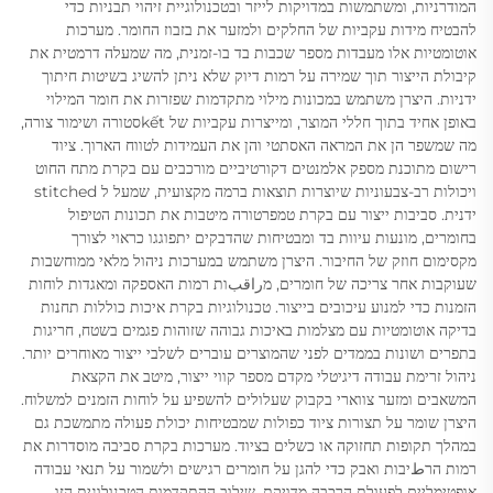
המודרניות, ומשתמשות במדויקות לייזר ובטכנולוגיית זיהוי תבניות כדי
להבטיח מידות עקביות של החלקים ולמזער את בזבוז החומר. מערכות
אוטומטיות אלו מעבדות מספר שכבות בד בו-זמנית, מה שמעלה דרמטית את
קיבולת הייצור תוך שמירה על רמות דיוק שלא ניתן להשיג בשיטות חיתוך
ידניות. היצרן משתמש במכונות מילוי מתקדמות שפזרות את חומר המילוי
באופן אחיד בתוך חללי המוצר, ומייצרות עקביות של kếtסטורה ושימור צורה,
מה שמשפר הן את המראה האסתטי והן את העמידות לטווח הארוך. ציוד
רישום מתוכנת מספק אלמנטים דקורטיביים מורכבים עם בקרת מתח החוט
ויכולות רב-צבעוניות שיוצרות תוצאות ברמה מקצועית, שמעל ל stitched
ידנית. סביבות ייצור עם בקרת טמפרטורה מיטבות את תכונות הטיפול
בחומרים, מונעות עיוות בד ומבטיחות שהדבקים יתפוגגו כראוי לצורך
מקסימום חוזק של החיבור. היצרן משתמש במערכות ניהול מלאי ממוחשבות
שעוקבות אחר צריכה של חומרים, מراقبות רמות האספקה ומאגדות לוחות
הזמנות כדי למנוע עיכובים בייצור. טכנולוגיות בקרת איכות כוללות תחנות
בדיקה אוטומטיות עם מצלמות באיכות גבוהה שזוהות פגמים בשטח, חריגות
בתפרים ושונות בממדים לפני שהמוצרים עוברים לשלבי ייצור מאוחרים יותר.
ניהול זרימת עבודה דיגיטלי מקדם מספר קווי ייצור, מיטב את הקצאת
המשאבים ומזער צווארי בקבוק שעלולים להשפיע על לוחות הזמנים למשלוח.
היצרן שומר על תצורות ציוד כפולות שמבטיחות יכולת פעולה מתמשכת גם
במהלך תקופות תחזוקה או כשלים בציוד. מערכות בקרת סביבה מוסדרות את
רמות הרطיבות ואבק כדי להגן על חומרים רגישים ולשמור על תנאי עבודה
אופטימליים לפעולת הרכבה מדויקת. שילוב ההתקדמות הטכנולוגית הזו