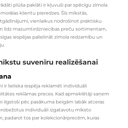
trādāti plūša paklāti
ir kļuvuši par spēcīgu zīmola
morālas klientu pieredzes. Šīs mīkstās,
 atgādinājumi, vienlaikus nodrošinot praktisku
līdz mazumtirdzniecības preču sortimentam,
īgas iespējas palielināt zīmola redzamību un
ju.
mīkstu suvenīru realizēšanai
šana
ir lieliska iespēja reklamēt individuāli
alitātes reklāmas preces. Kad apmeklētāji saņem
ņi ilgstoši pēc pasākuma beigām labāk atceras
robežotus individuāli izgatavotu mīksto
 padarot tos par kolekcionārprecēm, kuras