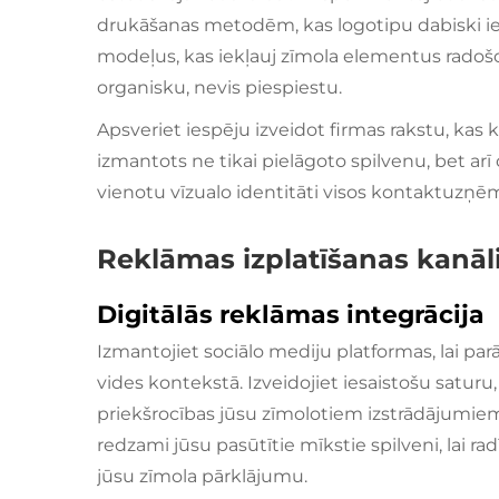
drukāšanas metodēm, kas logotipu dabiski iekļ
modeļus, kas iekļauj zīmola elementus radoš
organisku, nevis piespiestu.
Apsveriet iespēju izveidot firmas rakstu, kas kļ
izmantots ne tikai pielāgoto spilvenu, bet arī 
vienotu vīzualo identitāti visos kontaktuz
Reklāmas izplatīšanas kanāli
Digitālās reklāmas integrācija
Izmantojiet sociālo mediju platformas, lai par
vides kontekstā. Izveidojiet iesaistošu saturu
priekšrocības jūsu zīmolotiem izstrādājumiem. 
redzami jūsu pasūtītie mīkstie spilveni, lai ra
jūsu zīmola pārklājumu.