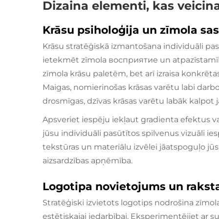
Dizaina elementi, kas veicin
Krāsu psiholoģija un zīmola s
Krāsu stratēģiskā izmantošana individuāli pasū
ietekmēt zīmola восприятие un atpazīstamību. 
zīmola krāsu paletēm, bet arī izraisa konkrēt
Maigas, nomierinošas krāsas varētu labi darb
drosmīgas, dzīvas krāsas varētu labāk kalpo
Apsveriet iespēju iekļaut gradienta efektus v
jūsu individuāli pasūtītos spilvenus vizuāli ies
tekstūras un materiālu izvēlei jāatspoguļo jūs
aizsardzības apņēmība.
Logotipa novietojums un raksta
Stratēģiski izvietots logotips nodrošina zīmo
estētiskajai iedarbībai. Eksperimentējiet ar