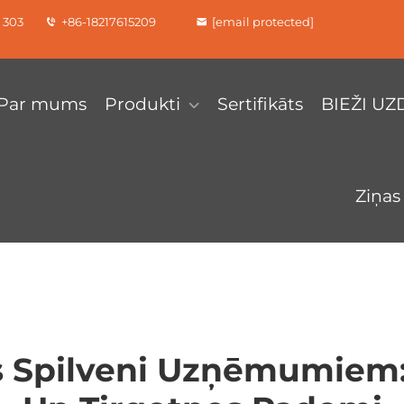
a 303
+86-18217615209
[email protected]
Par mums
Produkti
Sertifikāts
BIEŽI U
Ziņas
s Spilveni Uzņēmumiem