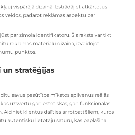
auj vispārējā dizainā. Izstrādājiet atkārtotus
os veidos, padarot reklāmas aspektu par
ūst par zīmola identifikatoru. Šis raksts var tikt
citu reklāmas materiālu dizainā, izveidojot
ņēmumu punktos.
 un stratēģijas
ādītu savus pasūtītos mīkstos spilvenus reālās
, kas uzsvērtu gan estētiskās, gan funkcionālās
Aiciniet klientus dalīties ar fotoattēliem, kuros
dītu autentisku lietotāju saturu, kas paplašina