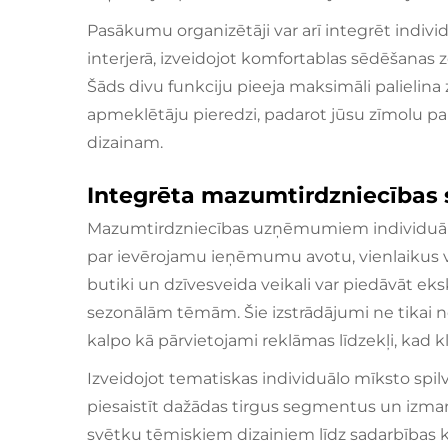
Pasākumu organizētāji var arī integrēt indivi
interjerā, izveidojot komfortablas sēdēšanas z
Šāds divu funkciju pieeja maksimāli palielina
apmeklētāju pieredzi, padarot jūsu zīmolu
dizainam.
Integrēta mazumtirdzniecības s
Mazumtirdzniecības uzņēmumiem individuāli i
par ievērojamu ieņēmumu avotu, vienlaikus v
butiki un dzīvesveida veikali var piedāvāt eksk
sezonālām tēmām. Šie izstrādājumi ne tikai n
kalpo kā pārvietojami reklāmas līdzekļi, kad k
Izveidojot tematiskas individuālo mīksto spil
piesaistīt dažādas tirgus segmentus un izma
svētku tēmiskiem dizainiem līdz sadarbības k