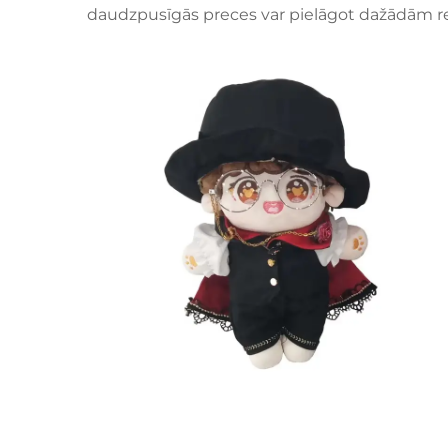
daudzpusīgās preces var pielāgot dažādām