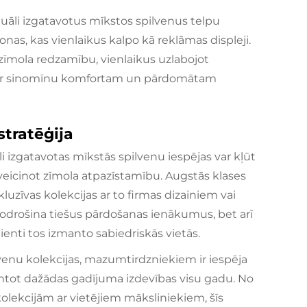
duāli izgatavotus mīkstos spilvenus telpu
onas, kas vienlaikus kalpo kā reklāmas displeji.
 zīmola redzamību, vienlaikus uzlabojot
 par sinomīnu komfortam un pārdomātam
tratēģija
zgatavotas mīkstās spilvenu iespējas var kļūt
eicinot zīmola atpazīstamību. Augstās klases
luzīvas kolekcijas ar to firmas dizainiem vai
odrošina tiešus pārdošanas ienākumus, bet arī
lienti tos izmanto sabiedriskās vietās.
venu kolekcijas, mazumtirdzniekiem ir iespēja
ntot dažādas gadījuma izdevības visu gadu. No
olekcijām ar vietējiem māksliniekiem, šīs