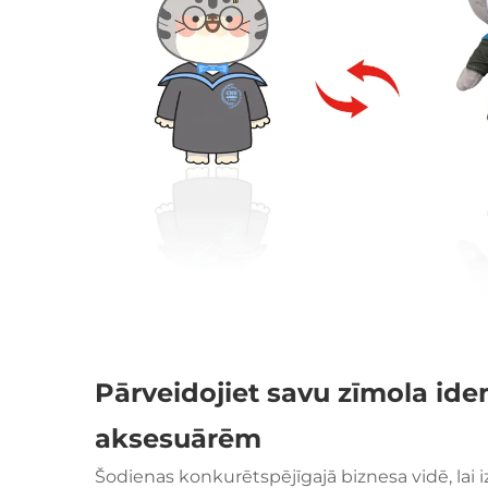
Pārveidojiet savu zīmola iden
aksesuārēm
Šodienas konkurētspējīgajā biznesa vidē, lai i