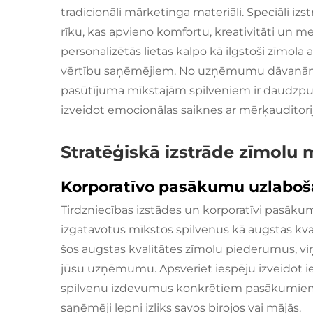
tradicionāli mārketinga materiāli.
Speciāli izs
rīku, kas apvieno komfortu, kreativitāti un me
personalizētās lietas kalpo kā ilgstoši zīmola
vērtību saņēmējiem. No uzņēmumu dāvanām 
pasūtījuma mīkstajām spilveniem ir daudzpus
izveidot emocionālas saiknes ar mērķauditori
Stratēģiskā izstrāde zīmolu 
Korporatīvo pasākumu uzlabo
Tirdzniecības izstādes un korporatīvi pasākumi 
izgatavotus mīkstos spilvenus kā augstas kv
šos augstas kvalitātes zīmolu piederumus, vi
jūsu uzņēmumu. Apsveriet iespēju izveidot ie
spilvenu izdevumus konkrētiem pasākumiem,
saņēmēji lepni izliks savos birojos vai mājās.