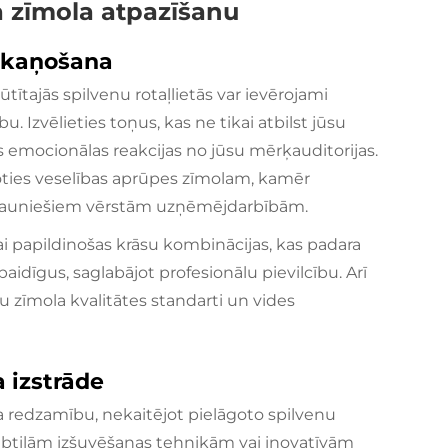
a zīmola atpazīšanu
askaņošana
tītajās spilvenu rotaļlietās var ievērojami
Izvēlieties toņus, kas ne tikai atbilst jūsu
as emocionālas reakcijas no jūsu mērķauditorijas.
oties veselības aprūpes zīmolam, kamēr
t jauniešiem vērstām uzņēmējdarbībām.
ai papildinošas krāsu kombinācijas, kas padara
paidīgus, saglabājot profesionālu pievilcību. Arī
u zīmola kvalitātes standarti un vides
 izstrāde
la redzamību, nekaitējot pielāgoto spilvenu
 subtilām izšuvēšanas tehnikām vai inovatīvām