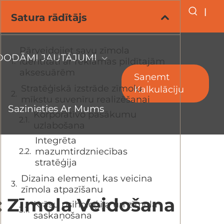
|
Satura rādītājs
Pārveidojiet savu zīmola
ZDODĀMI JAUTĀJUMI
identitāti ar reklāmas pildītajām
aksesuārēm
Saņemt
Stratēģiskā izstrāde zīmolu
Kalkulāciju
mīkstu suvenīru realizēšanai
Sazinieties Ar Mums
Korporatīvo pasākumu
uzlabošana
Integrēta
mazumtirdzniecības
stratēģija
Dizaina elementi, kas veicina
zīmola atpazīšanu
: Zīmola Veidošana
Krāsu psiholoģija un zīmola
saskaņošana