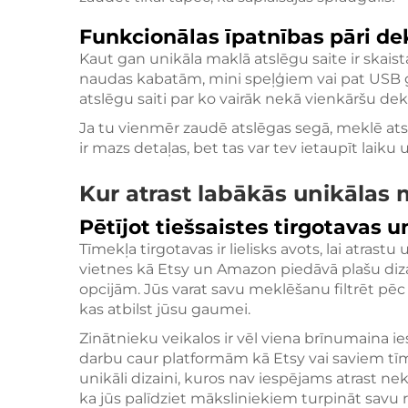
Funkcionālas īpatnības pāri d
Kaut gan unikāla maklā atslēgu saite ir skaista,
naudas kabatām, mini speļģiem vai pat USB g
atslēgu saiti par ko vairāk nekā vienkāršu dek
Ja tu vienmēr zaudē atslēgas segā, meklē atslē
ir mazs detaļas, bet tas var tev ietaupīt laiku 
Kur atrast labākās unikālas 
Pētījot tiešsaistes tirgotavas 
Tīmekļa tirgotavas ir lielisks avots, lai atras
vietnes kā Etsy un Amazon piedāvā plašu diza
opcijām. Jūs varat savu meklēšanu filtrēt pēc st
kas atbilst jūsu gaumei.
Zinātnieku veikalos ir vēl viena brīnumaina i
darbu caur platformām kā Etsy vai saviem tīm
unikāli dizaini, kuros nav iespējams atrast 
ka jūs palīdziet māksliniekiem turpināt savu 