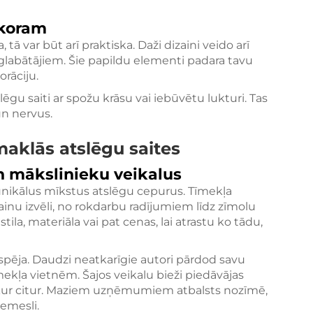
ekoram
 tā var būt arī praktiska. Daži dizaini veido arī
labātājiem. Šie papildu elementi padara tavu
orāciju.
gu saiti ar spožu krāsu vai iebūvētu lukturi. Tas
un nervus.
maklās atslēgu saites
un mākslinieku veikalus
tu unikālus mīkstus atslēgu cepurus. Tīmekļa
inu izvēli, no rokdarbu radījumiem līdz zīmolu
ila, materiāla vai pat cenas, lai atrastu ko tādu,
espēja. Daudzi neatkarīgie autori pārdod savu
ekļa vietnēm. Šajos veikalu bieži piedāvājas
nekur citur. Maziem uzņēmumiem atbalsts nozīmē,
remesli.