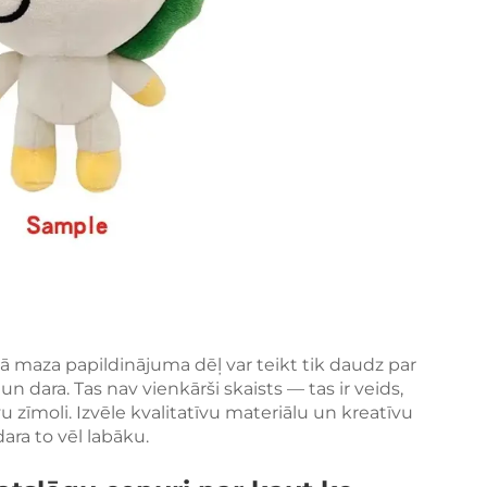
ā maza papildinājuma dēļ var teikt tik daudz par
n dara. Tas nav vienkārši skaists — tas ir veids,
u zīmoli. Izvēle kvalitatīvu materiālu un kreatīvu
dara to vēl labāku.