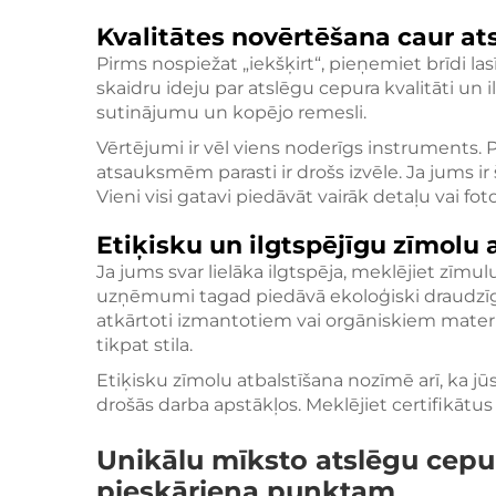
Kvalitātes novērtēšana caur 
Pirms nospiežat „iekšķirt“, pieņemiet brīdi l
skaidru ideju par atslēgu cepura kvalitāti un 
sutinājumu un kopējo remesli.
Vērtējumi ir vēl viens noderīgs instruments
atsauksmēm parasti ir drošs izvēle. Ja jums ir
Vieni visi gatavi piedāvāt vairāk detaļu vai fot
Etiķisku un ilgtspējīgu zīmolu 
Ja jums svar lielāka ilgtspēja, meklējiet zīmulu
uzņēmumi tagad piedāvā ekoloģiski draudzīg
atkārtoti izmantotiem vai orgāniskiem materiāl
tikpat stila.
Etiķisku zīmolu atbalstīšana nozīmē arī, ka jū
drošās darba apstākļos. Meklējiet certifikātu
Unikālu mīksto atslēgu cep
pieskāriena punktam