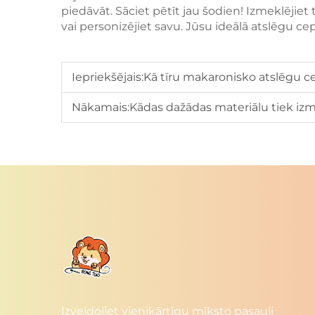
piedāvāt. Sāciet pētīt jau šodien! Izmeklējiet 
vai personizējiet savu. Jūsu ideālā atslēgu c
Iepriekšējais:
Kā tīru makaronisko atslēgu 
Nākamais:
Kādas dažādas materiālu tiek izmantotas makar
Izveidojiet vienikārtīgu mīksto pasauli