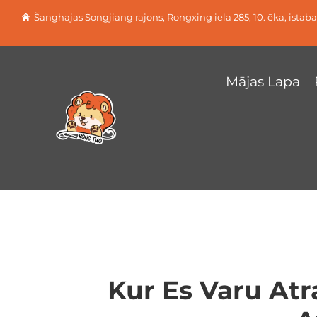
Šanghajas Songjiang rajons, Rongxing iela 285, 10. ēka, istab
Mājas Lapa
Kur Es Varu Atr