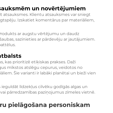
atsauksmēm un novērtējumiem
asīt atsauksmes. Klientu atsauksmes var sniegt
ilgtspēju. Izskatiet komentārus par materiāliem,
. Produkts ar augstu vērtējumu un daudz
 šaubas, sazinieties ar pārdevēju ar jautājumiem.
oattēlus.
atbalsts
s, kas prioritizē etiķiskas prakses. Daži
us mīkstos atslēgu cepurus, veidotos no
iem. Šie varianti ir labāki planētai un bieži vien
s ieguldāt līdzekļus cilvēku godīgās algas un
s vai pārredzamības paziņojumus zīmeles vietnē.
uru pielāgošana personiskam