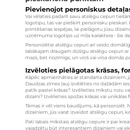
Pievienojot personiskus detaļa
Vai vēlaties padarīt savu atslēgu cepuri tiešām
logotipu, tas var piešķirt personisku pieskari
printēšanas iespējas, lai pielāgotu jūsu dizainu
uzņēmuma logotips uz mīļa karaktera - šie de
Personizētie atslēgu cepuri arī veido domātī
labākajam draugam dūšīgu atslēgu cepuri ar vi
mazs, bet nozīmīgs, un viņš vai viņa domās par
Izvēloties pielāgotas krāsas, 
Kāpēc apmierināties ar standarta dizainiem, j
Daudzas zīmes ļauj izvēlēties no dažādām iespēj
patīk pastel krāsas? Izvēlieties mīkstu rozu va
dizaini? Izvēlieties spožas krāsas vai unikālas
Tēmas ir vēl viens baudījums, kā personizēt. 
dizainiem, jūs varat izveidot atslēgu cepuri, 
Pati labais mīkstais atslēgu cepure ir par kreat
vajadzētu būt interesantiem dizainiem vai ek