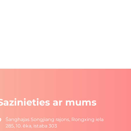
Sazinieties ar mums
Šanghajas Songjiang rajons, Rongxing iela
285, 10. ēka, istaba 303