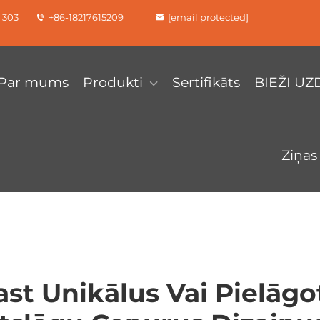
a 303
+86-18217615209
[email protected]
Par mums
Produkti
Sertifikāts
BIEŽI U
Ziņas
ast Unikālus Vai Pielāg