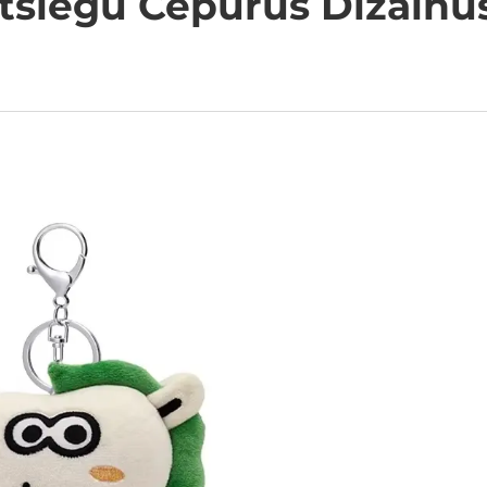
tslēgu Cepurus Dizainu