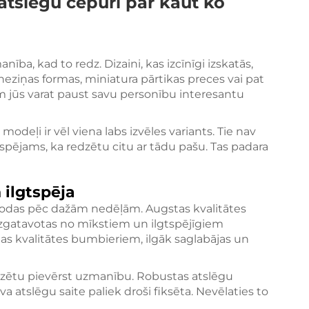
atslēgu cepuri par kaut ko
ība, kad to redz. Dizaini, kas izcīnīgi izskatās,
et neziņas formas, miniatura pārtikas preces vai pat
 jūs varat paust savu personību interesantu
modeļi ir vēl viena labs izvēles variants. Tie nav
pējams, ka redzētu citu ar tādu pašu. Tas padara
 ilgtspēja
dodas pēc dažām nedēļām. Augstas kvalitātes
 izgatavotas no mīkstiem un ilgtspējīgiem
as kvalitātes bumbieriem, ilgāk saglabājas un
dzētu pievērst uzmanību. Robustas atslēgu
a atslēgu saite paliek droši fiksēta. Nevēlaties to