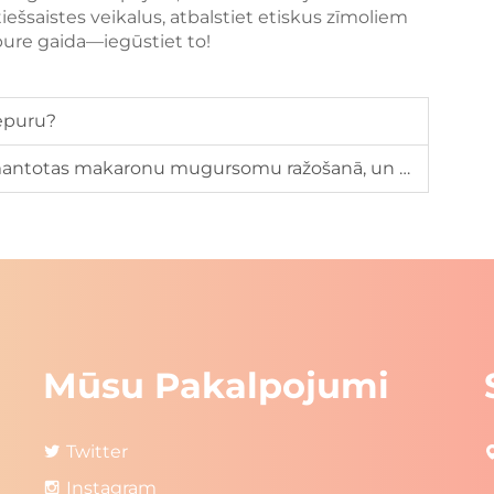
tiešsaistes veikalus, atbalstiet etiskus zīmoliem
epure gaida—iegūstiet to!
cepuru?
onu mugursomu ražošanā, un kā tās ietekmē ilgtspēju un komfortu?
Mūsu Pakalpojumi
Twitter
Instagram