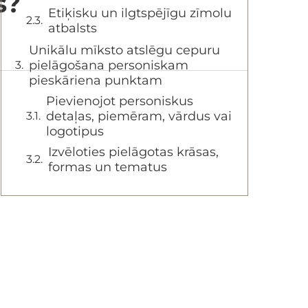
s?
Etiķisku un ilgtspējīgu zīmolu
atbalsts
Unikālu mīksto atslēgu cepuru
pielāgošana personiskam
pieskāriena punktam
Pievienojot personiskus
detaļas, piemēram, vārdus vai
logotipus
Izvēloties pielāgotas krāsas,
formas un tematus