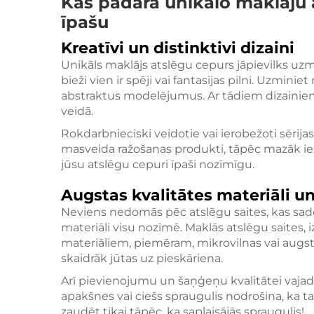
Kas padara unikālo maklāju 
īpašu
Kreatīvi un distinktivi dizaini
Unikāls maklājs atslēgu cepurs jāpievilks uzman
bieži vien ir spēji vai fantasijas pilni. Uzmini
abstraktus modelējumus. Ar tādiem dizainiem
veidā.
Rokdarbnieciski veidotie vai ierobežoti sērijas 
masveida ražošanas produkti, tāpēc mazāk ies
jūsu atslēgu cepuri īpaši nozīmīgu.
Augstas kvalitātes materiāli un
Neviens nedomās pēc atslēgu saites, kas sa
materiāli visu nozīmē. Maklās atslēgu saites,
materiāliem, piemēram, mikrovilnas vai augst
skaidrāk jūtas uz pieskāriena.
Arī pievienojumu un šaņģeņu kvalitātei vaja
apakšnes vai ciešs spraugulis nodrošina, ka tav
zaudēt tikai tāpēc, ka saplaisājās spraugulis!