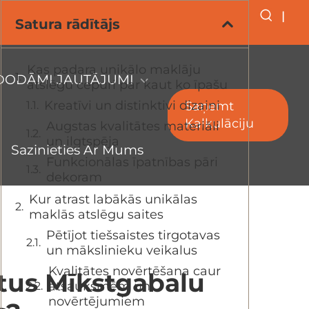
|
Satura rādītājs
Kas padara unikālo maklāju
ZDODĀMI JAUTĀJUMI
atslēgu cepuri par kaut ko īpašu
Kreatīvi un distinktivi dizaini
Saņemt
Kalkulāciju
Augstas kvalitātes materiāli
un ilgtspēja
Sazinieties Ar Mums
Funkcionālas īpatnības pāri
dekoram
Kur atrast labākās unikālas
maklās atslēgu saites
Pētījot tiešsaistes tirgotavas
un mākslinieku veikalus
Kvalitātes novērtēšana caur
otus Mīkstgabalu
atsauksmēm un
novērtējumiem