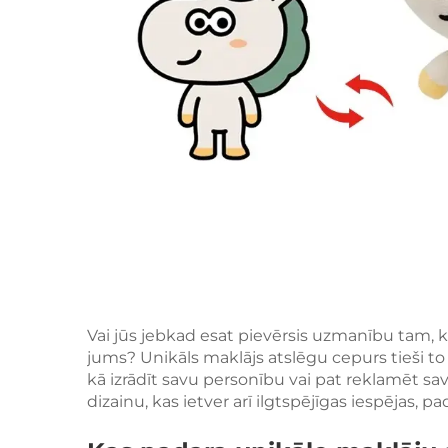
Vai jūs jebkad esat pievērsis uzmanību tam, k
jums? Unikāls maklājs atslēgu cepurs tieši to u
kā izrādīt savu personību vai pat reklamēt sav
dizainu, kas ietver arī ilgtspējīgas iespējas, pa