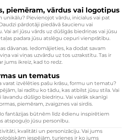
s, piemēram, vārdus vai logotipus
 unikālu? Pievienojot vārdu, inicialus vai pat
. Daudzi pārdotāji piedāvā šaucienu vai
. Vai arī jūsu vārds uz dūšīgās biedriņas vai jūsu
taļas padara jūsu atslēgu cepuri vienprātību.
gas dāvanas. Iedomājieties, ka dodat savam
ņa vai viņas uzvārdu uz tos uzrakstītu. Tas ir
 jums ikreiz, kad to redz.
formas un tematus
a varat izvēlēties pašu krāsu, formu un tematu?
ām, lai radītu ko tādu, kas atbilst jūsu stila. Vai
i lavandu dūšīgo biedriņu. Vai vairāk skanīgi
 formas, piemēram, zvaigznes vai sirdis.
No fantāzijas būtnēm līdz ēdienu inspirētiem
kas atspoguļo jūsu personību.
ivitāti, kvalitāti un personizāciju. Vai jums
oloģiskām iespējām, turienes ir ko jums