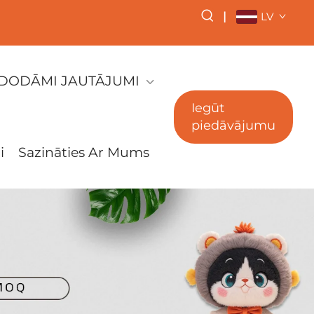
|
LV
ZDODĀMI JAUTĀJUMI
Iegūt
piedāvājumu
i
Sazināties Ar Mums