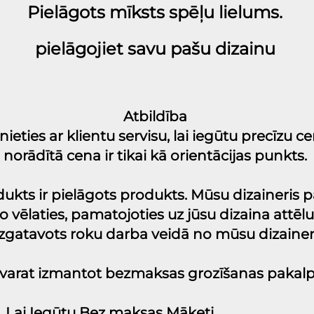
Pielāgots mīksts spēļu lielums. 
pielāgojiet savu pašu dizainu 
Atbildība 
nieties ar klientu servisu, lai iegūtu precīzu c
norādītā cena ir tikai kā orientācijas punkts. 
odukts ir pielāgots produkts. Mūsu dizaineris 
 vēlaties, pamatojoties uz jūsu dizaina attēlu
 izgatavots roku darba veidā no mūsu dizainer
t varat izmantot bezmaksas grozīšanas pakal
e, Lai Iegūtu Bez maksas Māketi 