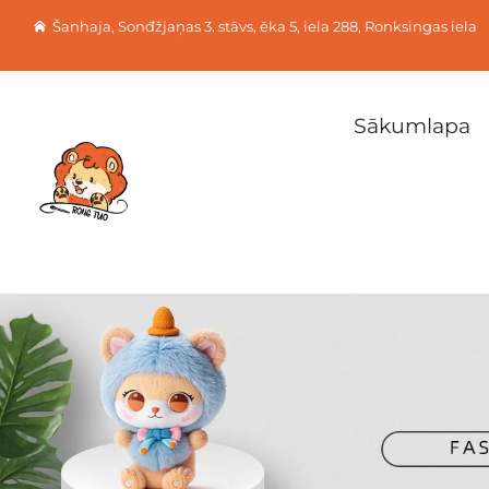
Šanhaja, Sonđžjaņas 3. stāvs, ēka 5, iela 288, Ronksingas iela
Sākumlapa