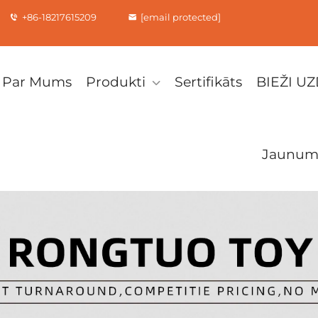
+86-18217615209
[email protected]
Par Mums
Produkti
Sertifikāts
BIEŽI U
Jaunum