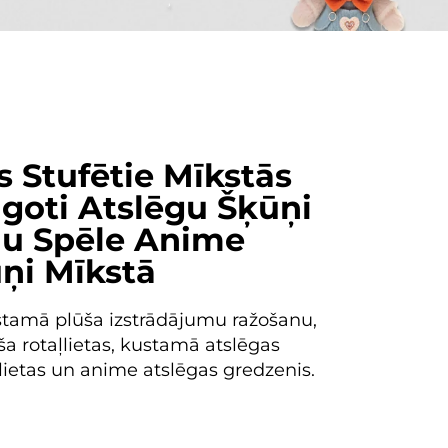
 Stufētie Mīkstās
āgoti Atslēgu Šķūņi
nu Spēle Anime
ņi Mīkstā
ustamā plūša izstrādājumu ražošanu,
 rotaļlietas, kustamā atslēgas
lietas un anime atslēgas gredzenis.