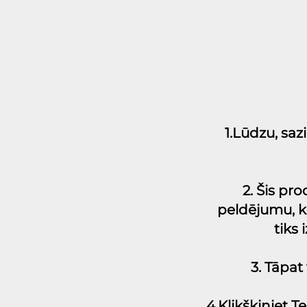
1.Lūdzu, sazi
2. Šis pr
peldējumu, ko
tiks
3. Tāpa
4.Klikšķiniet T