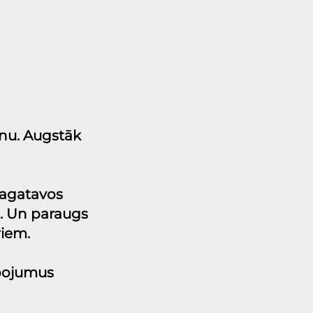
enu. Augstāk 
pagatavos 
. Un paraugs 
iem. 
pojumus 