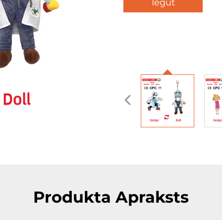
Iegūt
piedāvājumu
Produkta Apraksts