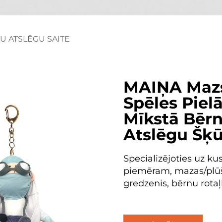
U ATSLĒGU SAITE
MAIŅA Mazs
Spēles Piel
Mīkstā Bēr
Atslēgu Šķū
Specializējoties uz k
piemēram, mazas/plūša
gredzenis, bērnu rotaļ