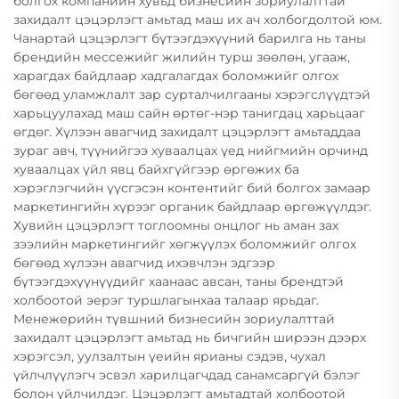
болгох компанийн хувьд бизнесийн зориулалттай
захидалт цэцэрлэгт амьтад маш их ач холбогдолтой юм.
Чанартай цэцэрлэгт бүтээгдэхүүний барилга нь таны
брендийн мессежийг жилийн турш зөөлөн, угааж,
харагдах байдлаар хадгалагдах боломжийг олгох
бөгөөд уламжлалт зар сурталчилгааны хэрэгслүүдтэй
харьцуулахад маш сайн өртөг-нэр танигдац харьцааг
өгдөг. Хүлээн авагчид захидалт цэцэрлэгт амьтаддаа
зураг авч, түүнийгээ хуваалцах үед нийгмийн орчинд
хуваалцах үйл явц байхгүйгээр өргөжих ба
хэрэглэгчийн үүсгэсэн контентийг бий болгох замаар
маркетингийн хүрээг органик байдлаар өргөжүүлдэг.
Хувийн цэцэрлэгт тоглоомны онцлог нь аман зах
зээлийн маркетингийг хөгжүүлэх боломжийг олгох
бөгөөд хүлээн авагчид ихэвчлэн эдгээр
бүтээгдэхүүнүүдийг хаанаас авсан, таны брендтэй
холбоотой эерэг туршлагынхаа талаар ярьдаг.
Менежерийн түвшний бизнесийн зориулалттай
захидалт цэцэрлэгт амьтад нь бичгийн ширээн дээрх
хэрэгсэл, уулзалтын үеийн ярианы сэдэв, чухал
үйлчлүүлэгч эсвэл харилцагчдад санамсаргүй бэлэг
болон үйлчилдэг. Цэцэрлэгт амьтадтай холбоотой