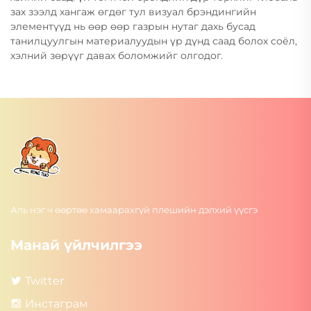
зах зээлд хангаж өгдөг тул визуал брэндингийн
элементүүд нь өөр өөр газрын нутаг дахь бусад
танилцуулгын материалуудын үр дүнд саад болох соёл,
хэлний зөрүүг давах боломжийг олгодог.
Аль нэг ч өөртөө хамаарахгүй плешийн дэлхий үүсгэ
Манай үйлчилгээ
Twitter
Инстаграм