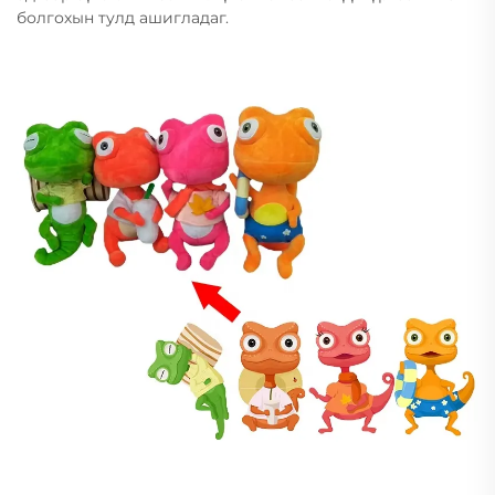
болгохын тулд ашигладаг.