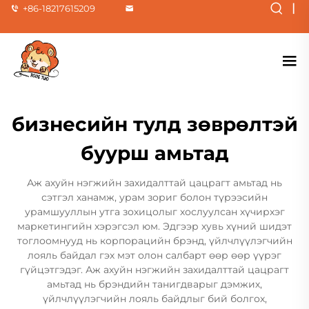
|
+86-18217615209
бизнесийн тулд зөврөлтэй
буурш амьтад
Аж ахуйн нэгжийн захидалттай цацрагт амьтад нь
сэтгэл ханамж, урам зориг болон түрээсийн
урамшууллын утга зохицолыг хослуулсан хүчирхэг
маркетингийн хэрэгсэл юм. Эдгээр хувь хүний шидэт
тоглоомнууд нь корпорацийн брэнд, үйлчлүүлэгчийн
лояль байдал гэх мэт олон салбарт өөр өөр үүрэг
гүйцэтгэдэг. Аж ахуйн нэгжийн захидалттай цацрагт
амьтад нь брэндийн танигдварыг дэмжих,
үйлчлүүлэгчийн лояль байдлыг бий болгох,