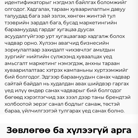
идентификаторыг нэгдмэл байлгах боломжийг
олгодог. Хадгалах, тараан хуваарилалтын давуу
талуудад бага зай эзлэх, хөнгөн жинтэй тул
тээврийн зардал бага, бусад маркетингийн
бараануудад гардаг хугацаа дуусах
асуудалгүйгээр урт хугацаагаар хадгалж болох
чадвар орно. Хүлээн авагчид бизнесийн
зориулалтаар захидалт чихэвчлэг амьтдын
зургийг нийтийн сүлжээнд хуваалцах үед
амьсгалт маркетинг нэмэгдэж, анхны тараан
хуваарилалтаас хэтрэх кампаньны хүртээмжийг
бий болгодог. Эдгээр бараануудын санах чадвар
сайтай байдал нь худалдан авах шийдвэр гаргах
үед илүү өндөр санах чадварыг бий болгодог
бөгөөд хэрэглэгчид зах зээл дээр таны брендтэй
холбоотой эерэг санал бодлыг санаж, төстэй
бараа, үйлчилгээтэй тулгарах үед санах болно.
Зөвлөгөө ба хүлээгүй арга