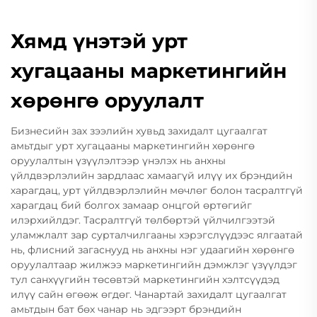
Хямд үнэтэй урт
хугацааны маркетингийн
хөрөнгө оруулалт
Бизнесийн зах зээлийн хувьд захидалт цугаалгат
амьтдыг урт хугацааны маркетингийн хөрөнгө
оруулалтын үзүүлэлтээр үнэлэх нь анхны
үйлдвэрлэлийн зардлаас хамаагүй илүү их брэндийн
харагдац, урт үйлдвэрлэлийн мөчлөг болон тасралтгүй
харагдац бий болгох замаар онцгой өртөгийг
илэрхийлдэг. Тасралтгүй төлбөртэй үйлчилгээтэй
уламжлалт зар сурталчилгааны хэрэгслүүдээс ялгаатай
нь, флисний загаснууд нь анхны нэг удаагийн хөрөнгө
оруулалтаар жилжээ маркетингийн дэмжлэг үзүүлдэг
тул санхүүгийн төсөвтэй маркетингийн хэлтсүүдэд
илүү сайн өгөөж өгдөг. Чанартай захидалт цугаалгат
амьтдын бат бөх чанар нь эдгээрт брэндийн