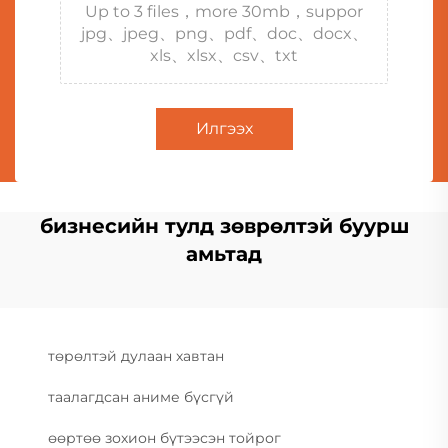
Up to 3 files，more 30mb，suppor
jpg、jpeg、png、pdf、doc、docx、
xls、xlsx、csv、txt
Илгээх
бизнесийн тулд зөврөлтэй буурш
амьтад
төрөлтэй дулаан хавтан
таалагдсан аниме бүсгүй
өөртөө зохион бүтээсэн тойрог