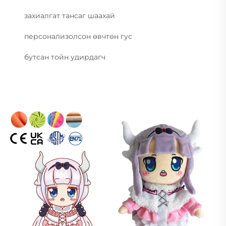
захиалгат тансаг шаахай
персонализолсон өвчтөн гус
бутсан тойн удирдагч