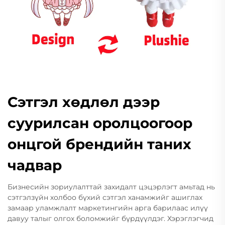
Сэтгэл хөдлөл дээр
суурилсан оролцоогоор
онцгой брендийн таних
чадвар
Бизнесийн зориулалттай захидалт цэцэрлэгт амьтад нь
сэтгэлзүйн холбоо бүхий сэтгэл ханамжийг ашиглах
замаар уламжлалт маркетингийн арга барилаас илүү
давуу талыг олгох боломжийг бүрдүүлдэг. Хэрэглэгчид