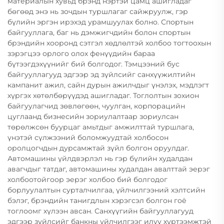
материалын хувьд брэнд нэртэй цамц ашигладаг
бөгөөд энэ нь зочдын туршлагаг сайжруулж, гэр
бүлийн эргэн ирэхэд урамшуулах болно. Спортын
байгууллага, баг нь дэмжигчдийн болон спортын
брэндийн хооронд сэтгэл хөдлөлтэй холбоо тогтоохын
зэрэгцээ орлого олох фенүүдийн бараа
бүтээгдэхүүнийг бий болгодог. Тэмцээний бус
байгууллагууд эдгээр эд зүйлсийг санхүүжилтийн
кампанит ажил, сайн дурын ажилчдыг үнэлэх, мэдлэгт
хүргэх хөтөлбөрүүдэд ашигладаг. Тоглолтын зохион
байгуулагчид зөвлөгөөн, чуулган, корпорацийн
цуглаанд бизнесийн зориулалтаар зориулсан
төрөлжсөн буурцаг амьтдыг амжилттай туршлага,
үнэтэй сүлжээний боломжуудтай холбосон
оролцогчдын дурсамжтай зүйл болгон оруулдаг.
Автомашины үйлдвэрлэл нь гэр бүлийн худалдан
авагчдыг татдаг, автомашины худалдан авалттай эерэг
холбоотойгоор эерэг холбоо бий болгодог
борлуулалтын сурталчилгаа, үйлчилгээний хэлтсийн
бэлэг, брэндийн танигдлын хэрэгсэл болгон гоё
тоглоомг хүлээн авсан. Санхүүгийн байгууллагууд
эдгээр зүйлсийг банкны үйлчилгээг илүү хүртээмжтэй