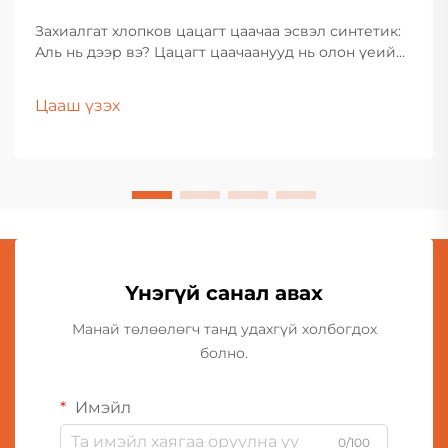
Захиалгат хлопков цацагт цаачаа эсвэл синтетик:
Аль нь дээр вэ? Цацагт цаачаанууд нь олон үеийн
хүүхдүүд, цуглуулагчид болон бэлгэний худалдан
авагчдод дуртай байдаг байв. Тэдгээрийн эвтэй
Цааш үзэх
бүрхүүл, татгалзахуйц загвар, сэтгэл хөдлөмжийн
хүч нь олон соёлыг хамарсан цаг үеийн
бүтээгдэхүүн болгож байна...
Үнэгүй санал авах
Манай төлөөлөгч танд удахгүй холбогдох
болно.
Имэйл
0/100