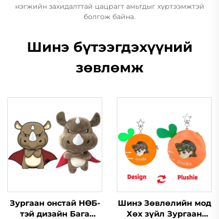
нэгжийн захидалттай цацрагт амьтдыг хүртээмжтэй
болгож байна.
Шинэ бүтээгдэхүүний
зөвлөмж
Зургаан онстай НӨБ-
Шинэ Зөвлөлийн мод
тэй дизайн Бага
Хөх зүйл Зургаан