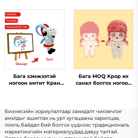
урттай ням тойм
онстай дугуй
Үйлдвэрлэгч Тойм
Баярлалтай дугуй
Суурьтай ням
Зургаан онстай
Бага хэмжээтэй
Бага MOQ Kpop их
ногоон амтит Кран
санал болгох ногоон
машин чихрийн
амтит ногоон амтит
ногоон амтит той
гэрэлтүүлэгчидтэй
Мөөгийн уулзах
зориулсан
ногоон амтит
Бизнесийн зориулалтаар захидалт чихэвчлэг
гэрэлтүүлэгчидтэй
амьтдыг ашиглах нь урт хугацааны харилцаа,
зориулсан
лояль байдал бий болгох үүднээс традициональ
маркетингийн материалуудад давуу талтай.