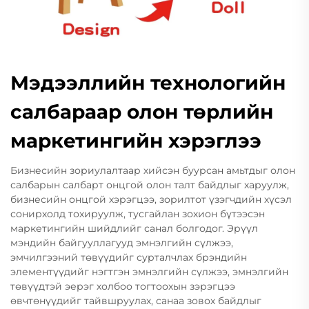
Мэдээллийн технологийн
салбараар олон төрлийн
маркетингийн хэрэглээ
Бизнесийн зориулалтаар хийсэн буурсан амьтдыг олон
салбарын салбарт онцгой олон талт байдлыг харуулж,
бизнесийн онцгой хэрэгцээ, зорилтот үзэгчдийн хүсэл
сонирхолд тохируулж, тусгайлан зохион бүтээсэн
маркетингийн шийдлийг санал болгодог. Эрүүл
мэндийн байгууллагууд эмнэлгийн сүлжээ,
эмчилгээний төвүүдийг сурталчлах брэндийн
элементүүдийг нэгтгэн эмнэлгийн сүлжээ, эмнэлгийн
төвүүдтэй эерэг холбоо тогтоохын зэрэгцээ
өвчтөнүүдийг тайвшруулах, санаа зовох байдлыг