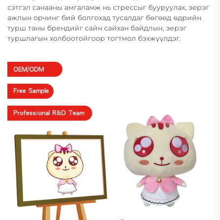
сэтгэл санааны амгаламж нь стрессыг бууруулах, эерэг
ажлын орчинг бий болгохад тусалдаг бөгөөд өдрийн
турш таны брендийг сайн сайхан байдлын, эерэг
туршлагын холбоотойгоор тогтмол бэхжүүлдэг.