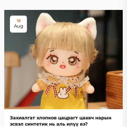
18
Aug
Захиалгат хлопков цацрагт цаавч нарын
эсвэл синтетик нь аль илүү вэ?