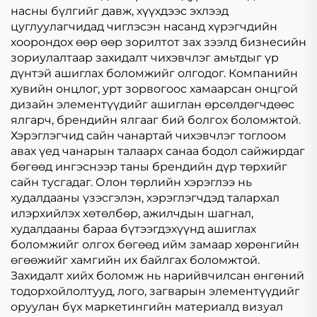
насны бүлгийг давж, хүүхдээс эхлээд
цуглуулагчидад чиглэсэн насанд хүрэгчдийн
хоорондох өөр өөр зорилтот зах зээлд бизнесийн
зориулалтаар захидалт чихэвчлэг амьтдыг үр
дүнтэй ашиглах боломжийг олгодог. Компанийн
хувийн онцлог, урт зорвогоос хамаарсан онцгой
дизайн элементүүдийг ашиглан өрсөлдөгчдөөс
ялгарч, брендийн ялгааг бий болгох боломжтой.
Хэрэглэгчид сайн чанартай чихэвчлэг тоглоом
авах үед чанарын талаарх санаа бодол сайжирдаг
бөгөөд ингэснээр таны брендийн дүр төрхийг
сайн тусгадаг. Олон төрлийн хэрэглээ нь
худалдааны үзэсгэлэн, хэрэглэгчдэд талархал
илэрхийлэх хөтөлбөр, ажилчдын шагнал,
худалдааны бараа бүтээгдэхүүнд ашиглах
боломжийг олгох бөгөөд ийм замаар хөрөнгийн
өгөөжийг хамгийн их байлгах боломжтой.
Захидалт хийх боломж нь нарийвчилсан өнгөний
тодорхойлолтууд, лого, загварын элементүүдийг
оруулан бүх маркетингийн материалд визуал