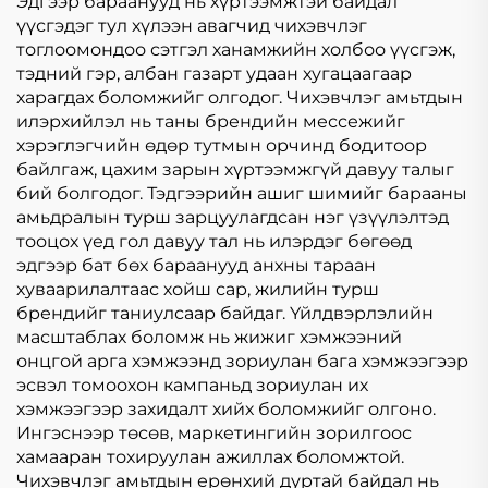
Эдгээр бараанууд нь хүртээмжтэй байдал
үүсгэдэг тул хүлээн авагчид чихэвчлэг
тоглоомондоо сэтгэл ханамжийн холбоо үүсгэж,
тэдний гэр, албан газарт удаан хугацаагаар
харагдах боломжийг олгодог. Чихэвчлэг амьтдын
илэрхийлэл нь таны брендийн мессежийг
хэрэглэгчийн өдөр тутмын орчинд бодитоор
байлгаж, цахим зарын хүртээмжгүй давуу талыг
бий болгодог. Тэдгээрийн ашиг шимийг барааны
амьдралын турш зарцуулагдсан нэг үзүүлэлтэд
тооцох үед гол давуу тал нь илэрдэг бөгөөд
эдгээр бат бөх бараанууд анхны тараан
хуваарилалтаас хойш сар, жилийн турш
брендийг таниулсаар байдаг. Үйлдвэрлэлийн
масштаблах боломж нь жижиг хэмжээний
онцгой арга хэмжээнд зориулан бага хэмжээгээр
эсвэл томоохон кампаньд зориулан их
хэмжээгээр захидалт хийх боломжийг олгоно.
Ингэснээр төсөв, маркетингийн зорилгоос
хамааран тохируулан ажиллах боломжтой.
Чихэвчлэг амьтдын ерөнхий дуртай байдал нь