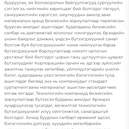
бууруулах, эм Боловсролын байгууллагууд сургуулийн
сэтгэлгээ, нийгмийн харилцааг бий болгодог тагнуул,
санхүүжилтийн хэрэгсэл, оюутнуудын ажилд авах
материалын хувьд бизнесийн зориулалтаар төрөлжсөн
буурсан амьтдыг ашигладаг. Худалдааны бизнесийн
салбар нь давтамжтай зочлолыг нэмэгдүүлэх, брэндийн
үнэнч байдлыг дэмжих, үндсэн бүтээгдэхүүний санал
болгож буй бүтээгдэхүүнийг нэмж нийлүүлэх бараа
бүтээгдэхүүний борлуулалтаар нэмэлт орлогын
урсгалыг бий болгодог цорын ганц цуглуулгын цуврал
бүтээлүүдийг Корпорацийн орчин нь эдгээр зүйлсийг
ажилтны таниулах хөтөлбөр, үйлчлүүлэгчдийн үнэлэх
бэлэг, худалдааны үзэсгэлэнгийн бэлэглэлийн тулд
ашигладаг бөгөөд энэ нь компаниудыг стандарт
сурталчилгааны материалыг ашиглан өрсөлдөгчөөс
ялгаж ялгадаг. Технологийн компаниуд бизнесийн
зориулалтаар бүтээсэн будааны амьтдыг брэндээ
хүндрүүлэхэд тусалдаг, хөгжилтэй технологийн
бүтээгдэхүүнийг илүү ойлгомжтой, санагдашгүй
болгодог. Зочид буудлын салбарт өрөөний эдлэл,
бэлэглэлийн дэлгүүр, хүүхдийн хөтөлбөрийн