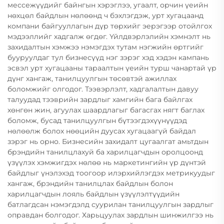
мессежүүдийг байнгын хэрэглээ, угаалт, орчин үеийн
нөхцөл байдлын нөлөөнд ч бэхлэгдэж, урт хугацаанд
компани байгууллагын дүр төрхийг эерэгээр отойлгох
мэдээллийг хадгалж өгдөг. Үйлдвэрлэлийн хэмнэлт нь
захидалтын хэмжээ нэмэгдэх тутам нэгжийн өртгийг
бууруулдаг тул бизнесүүд нэг зэрэг хэд хэдэн кампань
эсвэл урт хугацааны тараалтын үеийн турш чанартай үр
дүнг хангаж, танилцуулгын төсөвтэй ажиллах
боломжийг олгодог. Тээвэрлэлт, хадгалалтын давуу
талуудад тээврийн зардлыг хамгийн бага байлгах
хөнгөн жин, агуулах шаардлагыг багасгах нягт баглах
боломж, бусад танилцуулгын бүтээгдэхүүнүүдэд
нөлөөлж болох нөөцийн дуусах хугацаагүй байдал
зэрэг нь орно. Бизнесийн захидалт цугаалгат амьтдын
брэндийн танилцлахуй ба харилцагчдын оролцоонд
үзүүлэх хэмжигдэх нөлөө нь маркетингийн үр дүнтэй
байдлыг үнэлэхэд тоогоор илэрхийлэгдэх метрикуудыг
хангаж, брэндийн танилцлах байдлын болон
харилцагчдын лояль байдлын үзүүлэлтүүдийн
батлагдсан нэмэгдэлд суурилан танилцуулгын зардлыг
оправдан болгодог. Харьцуулах зардлын шинжилгээ нь