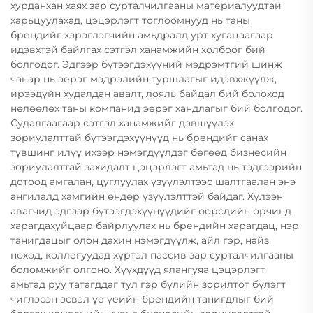
хурданхан хаях зар сурталчилгааны материалуудтай
харьцуулахад, цэцэрлэгт тоглоомнууд нь таны
брендийг хэрэглэгчийн амьдралд урт хугацаагаар
идэвхтэй байлгах сэтгэл ханамжийн холбоог бий
болгодог. Эдгээр бүтээгдэхүүний мэдрэмтгий шинж
чанар нь эерэг мэдрэлийн туршлагыг идэвхжүүлж,
ирээдүйн худалдан авалт, лояль байдал бий болоход
нөлөөлөх таны компанид эерэг хандлагыг бий болгодог.
Судалгаагаар сэтгэл ханамжийг дэвшүүлэх
зориулалттай бүтээгдэхүүнүүд нь брендийг санах
түвшинг илүү ихээр нэмэгдүүлдэг бөгөөд бизнесийн
зориулалттай захидалт цэцэрлэгт амьтад нь тэдгээрийн
дотоод амгалан, цуглуулах үзүүлэлтээс шалтгаалан энэ
ангилалд хамгийн өндөр үзүүлэлттэй байдаг. Хүлээн
авагчид эдгээр бүтээгдэхүүнүүдийг өөрсдийн орчинд
харагдахуйцаар байрлуулах нь брендийн харагдац, нэр
танигдацыг олон дахин нэмэгдүүлж, айл гэр, найз
нөхөд, коллегуудад хүртэл пассив зар сурталчилгааны
боломжийг олгоно. Хүүхдүүд ялангуяа цэцэрлэгт
амьтад руу татагддаг тул гэр бүлийн зорилтот бүлэгт
чиглэсэн эсвэл үе үеийн брендийн танигдлыг бий