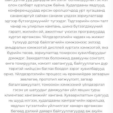
олон салбарт хүрэлцэж байна. Худалдааны явдлууд,
конференцуудад ирсэн оролцогчдод урт хугацаанд
санамсаргүй сайхан санамж үлдээх зориулалтаар
эдгээр бүтээгдэхүүнийг түгээдэг. Тэдгээрийн олон талт
чанар нь улирлын кампань, шинэ бүтээгдэхүүний
гаралт, жилийн ой, ажилтныг үнэлэх програмуудад
хүртэл өргөжсөн. Үйлдвэрлэлийн чадавх нь жижиг
түлхүүр дотор байлгагчийн хэмжээнээс эхлээд
амьдралын хэмжээтэй дисплей хүртэлх хэмжээтэй, янз
бүрийн төсөв, зориулалтад тохирсон хувилбаруудыг
дэмждэг. Захидалтлах боломжид даавууны сонголт,
өнгө тохируулах, нэмэлт хавтангууд, байгууллагын дүр
төрхтэй нийцсэн баглах боодол зэрэг хувилбарууд
орно. Үйлдвэрлэлийн процесс нь ерөнхийдөө загварын
зөвлөгөө, прототип хөгжүүлэлт, загвар
баталгаажуулалт, томоохон хэмжээний үйлдвэрлэл
гэсэн үе шатуудыг дамжуулан үйл явцын турш
клиентаас хангамжийг хангана. Хуваарилалтын сувгууд
нь шууд илгээх, худалдааны хамтрагчийн харилцаа,
явдлын түгээлтийн үйлчилгээг хамарч өргөжсөн
бөгөөд дэлхий даяарх байгууллагуудад аж ахуйн