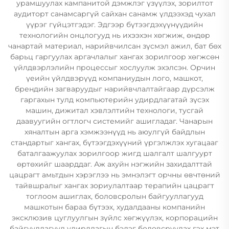
урамшуулах кампанитой дэмжлэг үзүүлэх, зорилтот
аудиторт санамсаргүй сайхан санамж үлдээхэд чухал
үүрэг гүйцэтгэдэг. Эдгээр бүтээгдэхүүнүүдийн
технологийн онцлогууд нь ихээхэн хөгжиж, өндөр
чанартай материал, нарийвчилсан зүсмэл ажил, бат бөх
барьц гаргуулах аргачлалыг хангах зорилгоор хөгжсөн
үйлдвэрлэлийн процессыг хослуулж эхэлсэн. Орчин
үеийн үйлдвэрүүд компаниудын лого, машкот,
брендийн загваруудыг нарийвчлалтайгаар дүрсэлж
гаргахын тулд компьютерийн удирдлагатай зүсэх
машин, дижитал хэвлэлтийн технологи, тусгай
даавуугийн огтлогч системийг ашигладаг. Чанарын
хяналтын арга хэмжээнүүд нь аюулгүй байдлын
стандартыг хангах, бүтээгдэхүүний үргэлжлэх хугацааг
баталгаажуулах зорилгоор жигд шалгалт шалгуурт
өртөхийг шаарддаг. Аж ахуйн нэгжийн захидалттай
цацрагт амьтдын хэрэглээ нь эмнэлэгт орчны өвчтөний
тайвшралыг хангах зориулалтаар терапийн цацрагт
тоглоом ашиглах, боловсролын байгууллагууд
машкотын бараа бүтээх, худалдааны компанийн
эксклюзив цуглуулгын зүйлс хөгжүүлэх, корпорацийн
байгууллагууд удирдлагын бэлэг боловсруулах гэх мэт