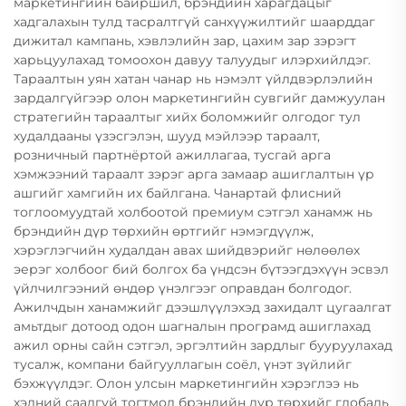
маркетингийн байршил, брэндийн харагдацыг
хадгалахын тулд тасралтгүй санхүүжилтийг шаарддаг
дижитал кампань, хэвлэлийн зар, цахим зар зэрэгт
харьцуулахад томоохон давуу талуудыг илэрхийлдэг.
Тараалтын уян хатан чанар нь нэмэлт үйлдвэрлэлийн
зардалгүйгээр олон маркетингийн сувгийг дамжуулан
стратегийн тараалтыг хийх боломжийг олгодог тул
худалдааны үзэсгэлэн, шууд мэйлээр тараалт,
розничный партнёртой ажиллагаа, тусгай арга
хэмжээний тараалт зэрэг арга замаар ашиглалтын үр
ашгийг хамгийн их байлгана. Чанартай флисний
тоглоомуудтай холбоотой премиум сэтгэл ханамж нь
брэндийн дүр төрхийн өртгийг нэмэгдүүлж,
хэрэглэгчийн худалдан авах шийдвэрийг нөлөөлөх
эерэг холбоог бий болгох ба үндсэн бүтээгдэхүүн эсвэл
үйлчилгээний өндөр үнэлгээг оправдан болгодог.
Ажилчдын ханамжийг дээшлүүлэхэд захидалт цугаалгат
амьтдыг дотоод одон шагналын програмд ашиглахад
ажил орны сайн сэтгэл, эргэлтийн зардлыг бууруулахад
тусалж, компани байгууллагын соёл, үнэт зүйлийг
бэхжүүлдэг. Олон улсын маркетингийн хэрэглээ нь
хэлний саадгүй тогтмол брэндийн дүр төрхийг глобаль