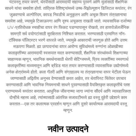
भेटवस्तू तयार करणे, थेरपीसाठी आरामदायी सहाय्य पुरवणे आणि मुलांसाठी शैक्षणिक
साधने यांचा समावेश होतो. तांत्रिक वैशिष्ट्यांमध्ये उच्च-रिझोल्यूशन डिजिटल रूपांतर, रंग
जुळवण्याचे अल्गोरिदम, कापड निवडीचे अनुकूलन आणि अचूक शिवण तंत्रज्ञानाचा
समावेश आहे, ज्यामुळे टिकाऊपणा आणि दृश्य अचूकता राखली जाते. व्यावसायिक दर्जाच्या
UV-प्रतिरोधक स्याहीचा वापर रंग फिकट पडण्यापासून रोखतो, तर हायपोअ‍ॅलर्जेनिक
सामग्री सर्व वयोगटांसाठी सुरक्षितता निश्चित करतात. भरण्यासाठी प्रमाणित नॉन-
टॉक्सिक पॉलिएस्टर भरणे वापरले जाते, ज्यामुळे आकाराची जपणूक होते आणि उत्तम
मऊपणा मिळतो. ह्या उत्पादनांचा वापर आरोग्य सुविधांमध्ये रुग्णांना ओळखीच्या
कलाकृतींच्या आरामदायी स्वरूपात मदत करण्यासाठी, शैक्षणिक संस्थांमध्ये शिक्षणाच्या
साहाय्यक म्हणून, भावनिक समर्थनासाठी थेरपी सेटिंग्जमध्ये, प्रिय व्यक्तींच्या स्मरणार्थ
कलाकृतींच्या माध्यमातून आणि ब्रँडेड माल तयार करण्यासाठी व्यावसायिक उद्योगांमध्ये
अनेक क्षेत्रांमध्ये होतो. कला गॅलरी आणि संग्रहालय या तंत्रज्ञानाचा वापर भेटीला घेऊन
जाण्यासाठी अद्वितीय अनुभव देण्यासाठी करत आहेत, तर थेरापिस्ट चिंतेवर उपचार
करण्यासाठी आणि भावनिक नियमनाची साधने पुरवण्यासाठी वैयक्तिकृत कलाकृतींचे प्लश
प्राण्यामध्ये रूपांतर करतात. आधुनिक जीवनाच्या जागा ज्यांना सौंदर्य आणि व्यावहारिकता
दोन्हीचे महत्त्व आहे, त्यांच्यासाठी आंतरिक सजावटीमध्ये ह्या वस्तू दुहेरी उद्देशाने काम
करतात—एक तर कलात्मक प्रदर्शन म्हणून आणि दुसरे कार्यात्मक आरामदायी वस्तू
म्हणून.
नवीन उत्पादने