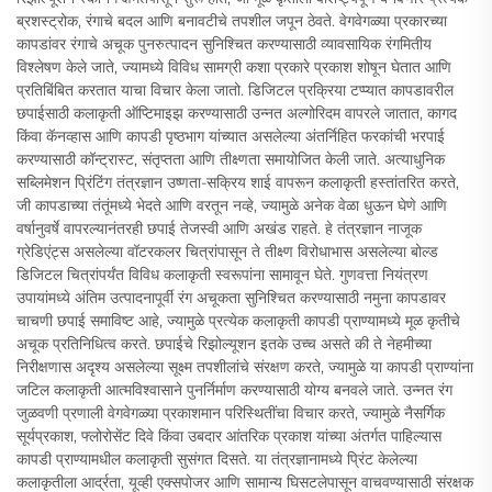
ब्रशस्ट्रोक, रंगाचे बदल आणि बनावटीचे तपशील जपून ठेवते. वेगवेगळ्या प्रकारच्या
कापडांवर रंगाचे अचूक पुनरुत्पादन सुनिश्चित करण्यासाठी व्यावसायिक रंगमितीय
विश्लेषण केले जाते, ज्यामध्ये विविध सामग्री कशा प्रकारे प्रकाश शोषून घेतात आणि
प्रतिबिंबित करतात याचा विचार केला जातो. डिजिटल प्रक्रिया टप्प्यात कापडावरील
छपाईसाठी कलाकृती ऑप्टिमाइझ करण्यासाठी उन्नत अल्गोरिदम वापरले जातात, कागद
किंवा कॅनव्हास आणि कापडी पृष्ठभाग यांच्यात असलेल्या अंतर्निहित फरकांची भरपाई
करण्यासाठी कॉन्ट्रास्ट, संतृप्तता आणि तीक्ष्णता समायोजित केली जाते. अत्याधुनिक
सब्लिमेशन प्रिंटिंग तंत्रज्ञान उष्णता-सक्रिय शाई वापरून कलाकृती हस्तांतरित करते,
जी कापडाच्या तंतूंमध्ये भेदते आणि वरतून नव्हे, ज्यामुळे अनेक वेळा धुऊन घेणे आणि
वर्षानुवर्षे वापरल्यानंतरही छपाई तेजस्वी आणि अखंड राहते. हे तंत्रज्ञान नाजूक
ग्रेडिएंट्स असलेल्या वॉटरकलर चित्रांपासून ते तीक्ष्ण विरोधाभास असलेल्या बोल्ड
डिजिटल चित्रांपर्यंत विविध कलाकृती स्वरूपांना सामावून घेते. गुणवत्ता नियंत्रण
उपायांमध्ये अंतिम उत्पादनापूर्वी रंग अचूकता सुनिश्चित करण्यासाठी नमुना कापडावर
चाचणी छपाई समाविष्ट आहे, ज्यामुळे प्रत्येक कलाकृती कापडी प्राण्यामध्ये मूळ कृतीचे
अचूक प्रतिनिधित्व करते. छपाईचे रिझोल्यूशन इतके उच्च असते की ते नेहमीच्या
निरीक्षणास अदृश्य असलेल्या सूक्ष्म तपशीलांचे संरक्षण करते, ज्यामुळे या कापडी प्राण्यांना
जटिल कलाकृती आत्मविश्वासाने पुनर्निर्माण करण्यासाठी योग्य बनवले जाते. उन्नत रंग
जुळवणी प्रणाली वेगवेगळ्या प्रकाशमान परिस्थितींचा विचार करते, ज्यामुळे नैसर्गिक
सूर्यप्रकाश, फ्लोरोसेंट दिवे किंवा उबदार आंतरिक प्रकाश यांच्या अंतर्गत पाहिल्यास
कापडी प्राण्यामधील कलाकृती सुसंगत दिसते. या तंत्रज्ञानामध्ये प्रिंट केलेल्या
कलाकृतीला आर्द्रता, यूव्ही एक्सपोजर आणि सामान्य घिसटलेपासून वाचवण्यासाठी संरक्षक