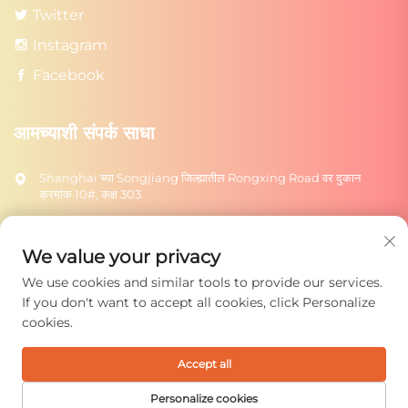
Twitter
Instagram
Facebook
आमच्याशी संपर्क साधा
Shanghai च्या Songjiang जिल्ह्यातील Rongxing Road वर दुकान
क्रमांक 10#, कक्ष 303
+86-18217615209
[email protected]
We value your privacy
We use cookies and similar tools to provide our services.
पाठवा
If you don't want to accept all cookies, click Personalize
cookies.
Accept all
कॉपीराइट © 2025 शंघाई रोंग्टुओ टॉयज कंपनी लिमिटेड. सर्व हक्क राखून.
गोपनीयता धोरण
Personalize cookies