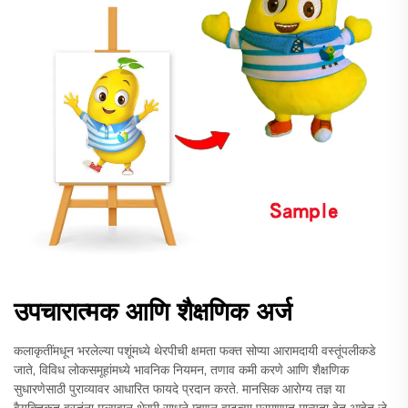
उपचारात्मक आणि शैक्षणिक अर्ज
कलाकृतींमधून भरलेल्या पशूंमध्ये थेरपीची क्षमता फक्त सोप्या आरामदायी वस्तूंपलीकडे
जाते, विविध लोकसमूहांमध्ये भावनिक नियमन, तणाव कमी करणे आणि शैक्षणिक
सुधारणेसाठी पुराव्यावर आधारित फायदे प्रदान करते. मानसिक आरोग्य तज्ञ या
वैयक्तिकृत वस्तूंना मूल्यवान थेरपी साधने म्हणून वाढत्या प्रमाणात मान्यता देत आहेत जे