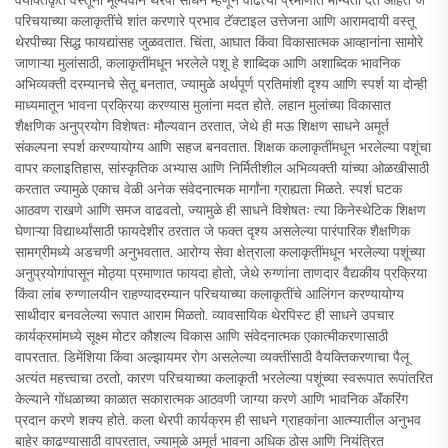
परिचयाच्या कलाकृतींचे शांत करणारे प्रभाव टॅक्टाइल उत्तेजना आणि आरामदायी वस्तू
थेरपीच्या सिद्ध फायद्यांसह जुळवतात. चिंता, आघात किंवा विकासात्मक आव्हानांना सामोरे
जाणाऱ्या मुलांसाठी, कलाकृतींमधून भरलेले पशू हे शाब्दिक आणि अशाब्दिक भावनिक
अभिव्यक्ती दरम्यानचे सेतू बनतात, ज्यामुळे अर्थपूर्ण प्रतिमांशी दृश्य आणि स्पर्श या दोन्ही
माध्यमातून भावना प्रक्रिया करण्यास मुलांना मदत होते. लहान मुलांच्या विकासात
शैक्षणिक अनुप्रयोग विशेषतः मौल्यवान ठरतात, जेथे ही मऊ शिक्षण साधने अमूर्त
संकल्पना स्पर्श करण्यायोग्य आणि सहज बनवतात. शिक्षक कलाकृतींमधून भरलेल्या पशूंचा
वापर कलाइतिहास, सांस्कृतिक अभ्यास आणि निर्मितीशील अभिव्यक्ती यांच्या ओळखीसाठी
करतात ज्यामुळे एकाच वेळी अनेक संवेदनात्मक मार्गांना ग्राह्यता मिळते. स्पर्श घटक
आठवण राखणे आणि समज वाढवतो, ज्यामुळे ही साधने विशेषतः त्या किनेस्थेटिक शिक्षण
घेणाऱ्या विद्यार्थ्यांसाठी फायदेशीर ठरतात जे फक्त दृश्य असलेल्या पारंपारिक शैक्षणिक
सामग्रीमध्ये अडचणी अनुभवतात. आरोग्य सेवा क्षेत्राला कलाकृतींमधून भरलेल्या पशूंच्या
अनुप्रयोगांपासून मोठ्या प्रमाणात फायदा होतो, जेथे रुग्णांना ताणदार वैद्यकीय प्रक्रिया
किंवा लांब रुग्णालयीन राहण्यादरम्यान परिचयाच्या कलाकृतींचे आलिंगन करण्यायोग्य
साथीदार बनवलेल्या रूपात आराम मिळतो. व्यावसायिक थेरपिस्ट ही साधने उपचार
कार्यक्रमांमध्ये सूक्ष्म मोटर कौशल्य विकास आणि संवेदनात्मक एकात्मीकरणासाठी
वापरतात. डिमेंशिया किंवा अल्झायमर रोग असलेल्या व्यक्तींसाठी वैयक्तिकरणाचा पैलू
अत्यंत महत्त्वाचा ठरतो, कारण परिचयाच्या कलाकृती भरलेल्या पशूंच्या स्वरूपात रूपांतरित
केल्याने गोंधळाच्या काळात सकारात्मक आठवणी जाग्या करणे आणि भावनिक अ‍ॅंकरिंग
प्रदान करणे शक्य होते. कला थेरपी कार्यक्रम ही साधने ग्राहकांना आत्म्यातील अनुभव
बाहेर काढण्यासाठी वापरतात, ज्यामुळे अमूर्त भावना अधिक ठोस आणि नियंत्रित