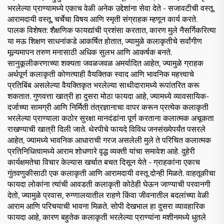
भरलेल्या प्राण्यामध्ये एकाच वेळी अनेक उद्देशांना सेवा देते - सजावटीची वस्तू,
आरामदायी वस्तू, चर्चेचा विषय आणि स्मृती संग्राहक म्हणून कार्य करते.
पालक विशेषत: शैक्षणिक फायद्यांची प्रशंसा करतात, कारण मुले नैसर्गिकरित्या
या मऊ शिक्षण साधनांकडे आकर्षित होतात, ज्यामुळे कलाकृतीचे सर्वांगीण
मूल्यमापन तरुण मनासाठी अधिक सुलभ आणि आकर्षक बनते.
सानुकूलीकरणाच्या शक्यता जवळजवळ अमर्यादित आहेत, ज्यामुळे ग्राहक
अर्थपूर्ण कलाकृती कोणत्याही वैयक्तिक स्वाद आणि भावनिक महत्त्वाचे
प्रतिबिंब असलेल्या वैयक्तिकृत भरलेल्या साथीदारामध्ये रूपांतरित करू
शकतात. गुणवत्ता खात्री हा दुसरा मोठा फायदा आहे, ज्यामध्ये व्यावसायिक-
दर्जाच्या सामग्री आणि निर्मिती तंत्रज्ञानाचा वापर करून प्रत्येक कलाकृती
भरलेल्या प्राण्याला कठोर सुरक्षा मानदंडांना पूर्ण करताना कलात्मक अचूकता
राखण्याची खात्री दिली जाते. थेरपीचे फायदे विविध जनसंख्येपर्यंत पसरले
आहेत, ज्यामध्ये भावनिक आधाराची गरज असलेली मुले ते परिचित कलात्मक
प्रतिनिधित्वामध्ये आराम शोधणारे वृद्ध व्यक्ती यांचा समावेश आहे. दुहेरी
कार्यक्षमतेचा विचार केल्यास खर्चात बचत दिसून येते - ग्राहकांना एकाच
गुंतवणुकीसाठी एक कलाकृती आणि आरामदायी वस्तू दोन्ही मिळते. वाहतूकीचा
फायदा लोकांना त्यांची आवडती कलाकृती कोठेही घेऊन जाण्याची परवानगी
देतो, ज्यामुळे प्रवास, रुग्णालयातील राहणे किंवा जीवनातील बदलांच्या वेळी
आराम आणि परिचयाची भावना मिळते. सोपी देखभाल हा दुसरा व्यावहारिक
फायदा आहे, कारण बहुतेक कलाकृती भरलेल्या प्राण्यांना मशीनमध्ये धुतले