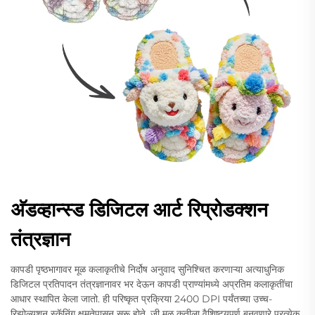
अ‍ॅडव्हान्स्ड डिजिटल आर्ट रिप्रोडक्शन
तंत्रज्ञान
कापडी पृष्ठभागावर मूळ कलाकृतीचे निर्दोष अनुवाद सुनिश्चित करणाऱ्या अत्याधुनिक
डिजिटल प्रतिपादन तंत्रज्ञानावर भर देऊन कापडी प्राण्यांमध्ये अप्रतिम कलाकृतींचा
आधार स्थापित केला जातो. ही परिष्कृत प्रक्रिया 2400 DPI पर्यंतच्या उच्च-
रिझोल्यूशन स्कॅनिंग क्षमतेपासून सुरू होते, जी मूळ कृतीला वैशिष्ट्यपूर्ण बनवणारे प्रत्येक