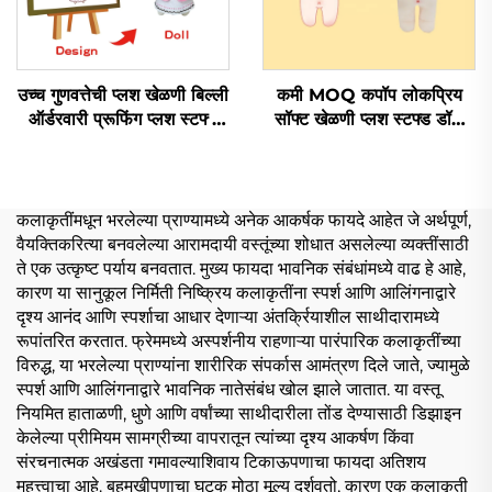
उच्च गुणवत्तेची प्लश खेळणी बिल्ली
कमी MOQ कपॉप लोकप्रिय
ऑर्डरवारी प्रूफिंग प्लश स्टफ्ड
सॉफ्ट खेळणी प्लश स्टफ्ड डॉल
जानवर खेळणी
ऑर्डरवारी
कलाकृतींमधून भरलेल्या प्राण्यामध्ये अनेक आकर्षक फायदे आहेत जे अर्थपूर्ण,
वैयक्तिकरित्या बनवलेल्या आरामदायी वस्तूंच्या शोधात असलेल्या व्यक्तींसाठी
ते एक उत्कृष्ट पर्याय बनवतात. मुख्य फायदा भावनिक संबंधांमध्ये वाढ हे आहे,
कारण या सानुकूल निर्मिती निष्क्रिय कलाकृतींना स्पर्श आणि आलिंगनाद्वारे
दृश्य आनंद आणि स्पर्शाचा आधार देणाऱ्या अंतर्क्रियाशील साथीदारामध्ये
रूपांतरित करतात. फ्रेममध्ये अस्पर्शनीय राहणाऱ्या पारंपारिक कलाकृतींच्या
विरुद्ध, या भरलेल्या प्राण्यांना शारीरिक संपर्कास आमंत्रण दिले जाते, ज्यामुळे
स्पर्श आणि आलिंगनाद्वारे भावनिक नातेसंबंध खोल झाले जातात. या वस्तू
नियमित हाताळणी, धुणे आणि वर्षांच्या साथीदारीला तोंड देण्यासाठी डिझाइन
केलेल्या प्रीमियम सामग्रीच्या वापरातून त्यांच्या दृश्य आकर्षण किंवा
संरचनात्मक अखंडता गमावल्याशिवाय टिकाऊपणाचा फायदा अतिशय
महत्त्वाचा आहे. बहुमुखीपणाचा घटक मोठा मूल्य दर्शवतो, कारण एक कलाकृती