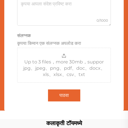
0/1000
संलग्नक
कृपया किमान एक संलग्नक अपलोड करा
Up to 3 files，more 30mb，suppor
jpg、jpeg、png、pdf、doc、docx、
xls、xlsx、csv、txt
पाठवा
कलाकृती टॉयमध्ये