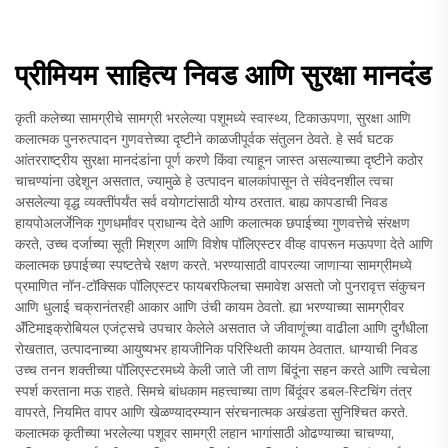
प्रीमियम साहित्य निवड आणि सुरक्षा मानदंड
कृती कलेच्या सामग्रीचे सामग्री भरलेल्या पशूमध्ये स्वास्थ्य, टिकाऊपणा, सुरक्षा आणि
कलात्मक पुनरुत्पादन गुणवत्तेच्या दृष्टीने काळजीपूर्वक संतुलन ठेवते. हे सर्व घटक
आंतरराष्ट्रीय सुरक्षा मानदंडांना पूर्ण करणे किंवा त्याहून जास्त असल्याच्या दृष्टीने कठोर
चाचण्यांना उद्देशून असतात, ज्यामुळे हे उत्पादन बालकांपासून ते संवेदनशील त्वचा
असलेल्या वृद्ध व्यक्तींपर्यंत सर्व वयोगटांसाठी योग्य ठरतात. बाह्य कापडाची निवड
हायपोअलर्जेनिक गुणधर्मांवर प्राधान्य देते आणि कलात्मक छपाईच्या गुणवत्तेचे संरक्षण
करते, उच्च दर्जाच्या सूती मिश्रण आणि विशेष पॉलिएस्टर वीव्ह वापरून मऊपणा देते आणि
कलात्मक छपाईच्या स्पष्टतेचे रक्षण करते. भरण्यासाठी वापरल्या जाणाऱ्या सामग्रीमध्ये
प्रमाणित नॉन-टॉक्सिक पॉलिएस्टर फायबरफिलचा समावेश असतो जो पुनरावृत्त संकुचन
आणि धुलाई चक्रानंतरही आकार आणि उंची कायम ठेवतो. ह्या भरण्याच्या सामग्रीवर
अ‍ॅंटिमाइक्रोबियल एजंट्सचे उपचार केलेले असतात जे जीवाणूंच्या वाढीला आणि दुर्गंधीला
रोखतात, उत्पादनाच्या आयुष्यभर हायजीनिक परिस्थिती कायम ठेवतात. धाग्याची निवड
उच्च तनन शक्तीच्या पॉलिएस्टरमध्ये केली जाते जी ताण बिंदूंना सहन करते आणि त्वचेला
स्पर्श करताना मऊ राहते. सिमचे बांधकाम महत्त्वाच्या ताण बिंदूंवर डबल-स्टिचिंग तंत्र
वापरते, नियमित वापर आणि खेळण्यादरम्यान संरचनात्मक अखंडता सुनिश्चित करते.
कलात्मक कृतीच्या भरलेल्या पशूवर सामग्री लहान भागांसाठी ओढण्याच्या चाचण्या,