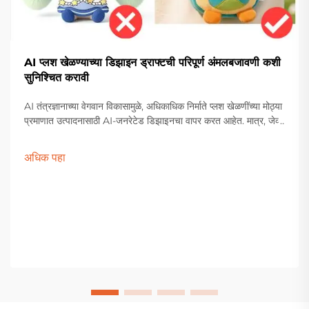
AI प्लश खेळण्याच्या डिझाइन ड्राफ्टची परिपूर्ण अंमलबजावणी कशी
सुनिश्चित करावी
AI तंत्रज्ञानाच्या वेगवान विकासामुळे, अधिकाधिक निर्माते प्लश खेळणींच्या मोठ्या
प्रमाणात उत्पादनासाठी AI-जनरेटेड डिझाइनचा वापर करत आहेत. मात्र, जेव्हा
या डिझाइन्स भौतिक नमुन्यांमध्ये रूपांतरित केल्या जातात, तेव्हा वास्तविक
प्रतिमेशी अक्षरशः फरक असतो...
अधिक पहा