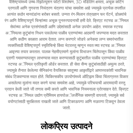
वैशिष्ट्यांमध्ये उच्च-रिझोल्यूशन फोटो विश्लेषण, 3D मॉडेलिंग क्षमता, अचूक कटिंग
प्रणाली आणि गुणवत्ता नियंत्रण यंत्रणा यांचा समावेश आहे ज्यामुळे प्रत्येक तपशील
अत्यंत कठोर मानदंडांना बरोबर बसतो. उन्नत रंग-मिलान तंत्रज्ञान फर पॅटर्न, डोळ्यांचे
रंग आणि वैशिष्ट्यपूर्ण चिन्हांच्या अचूक पुनरुत्पादनाची हमी देते. क्रिएट स्टफ्ड अॅनिमल
सेवांच्या अनेक प्रसंगांसाठी आणि उद्देशांसाठी अनेक उपयोग आहेत. स्मारक स्टफ्ड
अॅनिमल्स कुटुंबांना निधन पावलेल्या पाळीव प्राण्यांच्या आठवणी जपण्यास मदत करतात
आणि कठीण काळात आराम देतात. लग्न करणारे जोडपे अनेकदा लग्न समारंभातील
व्यक्तींसाठी वैशिष्ट्यपूर्ण स्मृतिचिन्हे किंवा भेटवस्तू म्हणून स्वतःच्या स्टफ्ड अॅनिमल
आवृत्त्या तयार करतात. पालक नेहमीप्रमाणे मुलांना विभाजन चिंतेपासून किंवा पाळीव
प्राणी गमावण्यापासून लाभण्यास मदत करण्यासाठी कुटुंबातील पाळीव प्राण्यांच्या क्रिएट
स्टफ्ड अॅनिमल प्रतिकृती ऑर्डर करतात. ही सेवा सैन्य कुटुंबांसाठीही अमूल्य ठरते,
ज्यामुळे तैनात केलेल्या सैनिकांना वैयक्तिक सातूच्या आकृतींद्वारे आप्तस्वकांशी भावनिक
संबंध टिकवण्यास मदत होते. चिकित्सकीय उपयोगांमध्ये ऑटिझम किंवा चिंताग्रस्त विकार
असलेल्या मुलांना मदत करणे याचा समावेश आहे, ज्यामुळे परिचयाची आरामदायी वस्तू
प्रदान केली जाते जी तणाव कमी करते आणि भावनिक नियमनाला प्रोत्साहन देते. क्रिएट
स्टफ्ड अॅनिमल उद्योग प्रीमियम हायपोअॅलर्जेनिक सामग्री वापरतो, ज्यामुळे सर्व
वयोगटांसाठी सुरक्षितता राखली जाते आणि टिकाऊपणा आणि मऊपणा टिकवून ठेवला
जातो.
लोकप्रिय उत्पादने