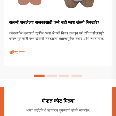
अलर्जी असलेल्या बालकासाठी कसे सही प्लश खेळणे निवडावे?
संवेदनशील मुलांसाठी सुरक्षित प्लश खेळणी निवड समजून घेणे संवेदनशीलतेमुळे
ग्रस्त मुलांसाठी प्लश खेळणी निवडताना काळजीपूर्वक विचार आणि तपशीलांकडे
लक्ष देणे आवश्यक असते. पालकांना आणि संगोपनकर्त्यांना विविध सामग्री,
उत्पादन प्रक्रिया इत्यादींमधून जाणे आवश्यक असते.
अधिक पहा
मोफत कोट मिळवा
आमचे प्रतिनिधी लवकरच तुमच्याशी संपर्क साधतील.