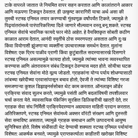
टाके वापरले जातात जे नियमित वापर सहन करतात आणि कालांतराने आकार
आणि मऊपणा टिकवून ठेवतात. ही उत्कृष्ट कारागिरी याचा अर्थ असा की
तुमची स्टफ्ड एनिमल तयार करण्याची गुंतवणूक वर्षांपर्यंत टिकते, ज्यामुळे ते
पिढ्यांतरांमध्ये पारंपारिकरित्या दिले जाणारे मौल्यवान वस्तू बनू शकते. स्टफ्ड
एनिमल सेवांचे भावनिक फायदे फार मोठे आहेत. हे वैयक्तिकृत सोबती कठीण
काळात आराम देतात, आनंदी स्मृतींचे ठोस स्मरणपत्र असतात आणि दुःख
किंवा वियोगाशी झुंजणाऱ्या व्यक्तींना उपचारात्मक समर्थन देतात. मुलांना
विशेषत: एक प्रिय पाळीव प्राणी किंवा कुटुंबातील सदस्यासारखे दिसणारे
स्टफ्ड एनिमल असल्यामुळे फायदा होतो, ज्यामुळे त्यांच्या भावना व्यवस्थापित
करण्यास आणि अंतरावरून संबंध टिकवून ठेवण्यास मदत होते. सोयीचा घटक
स्टफ्ड एनिमल सेवांना मोठे मूल्य जोडतो. ग्राहकांना योग्य पर्याय शोधण्यासाठी
लांबच्या खरेदीच्या प्रवासांपासून बचाव होतो, ऐवजी ते त्यांच्या विशिष्ट गरजा
समजणाऱ्या कुशल डिझाइनर्ससोबत थेट काम करतात. ऑनलाइन ऑर्डर
प्रक्रिया संवाद सुलभ करते, ज्यामुळे पसंती आणि बदलांविषयी तपशीलवार
चर्चा करता येते. व्यावसायिक पॅकेजिंग सुरक्षित डिलिव्हरीची खात्री देते, तर
ग्राहक सेवा संघ निर्मिती प्रक्रियेदरम्यान अद्ययावत माहिती प्रदान करतात.
अतिरिक्तपणे, स्टफ्ड एनिमल सेवांमध्ये अक्सर वॉरंटी संरक्षण आणि दुरुस्ती
सेवा समाविष्ट असतात, ज्यामुळे ग्राहक समाधान आणि उत्पादनाचे आयुष्य
सुनिश्चित होते. विशेष संधींसाठी भेट देण्याची शक्यता स्टफ्ड एनिमल पर्यायांना
विशेषत: आकर्षक बनवते, ज्यामुळे प्राप्तकर्त्याला काहीतरी खरोखर विशिष्ट