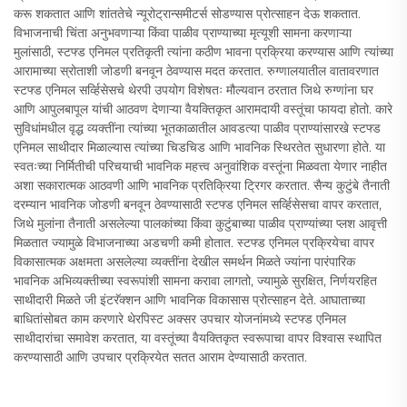
करू शकतात आणि शांततेचे न्यूरोट्रान्समीटर्स सोडण्यास प्रोत्साहन देऊ शकतात.
विभाजनाची चिंता अनुभवणाऱ्या किंवा पाळीव प्राण्याच्या मृत्यूशी सामना करणाऱ्या
मुलांसाठी, स्टफ्ड एनिमल प्रतिकृती त्यांना कठीण भावना प्रक्रिया करण्यास आणि त्यांच्या
आरामाच्या स्रोताशी जोडणी बनवून ठेवण्यास मदत करतात. रुग्णालयातील वातावरणात
स्टफ्ड एनिमल सर्व्हिसेसचे थेरपी उपयोग विशेषतः मौल्यवान ठरतात जिथे रुग्णांना घर
आणि आपुलबापूल यांची आठवण देणाऱ्या वैयक्तिकृत आरामदायी वस्तूंचा फायदा होतो. कारे
सुविधांमधील वृद्ध व्यक्तींना त्यांच्या भूतकाळातील आवडत्या पाळीव प्राण्यांसारखे स्टफ्ड
एनिमल साथीदार मिळाल्यास त्यांच्या चिडचिड आणि भावनिक स्थिरतेत सुधारणा होते. या
स्वतःच्या निर्मितीची परिचयाची भावनिक महत्त्व अनुवांशिक वस्तूंना मिळवता येणार नाहीत
अशा सकारात्मक आठवणी आणि भावनिक प्रतिक्रिया ट्रिगर करतात. सैन्य कुटुंबे तैनाती
दरम्यान भावनिक जोडणी बनवून ठेवण्यासाठी स्टफ्ड एनिमल सर्व्हिसेसचा वापर करतात,
जिथे मुलांना तैनाती असलेल्या पालकांच्या किंवा कुटुंबाच्या पाळीव प्राण्यांच्या प्लश आवृत्ती
मिळतात ज्यामुळे विभाजनाच्या अडचणी कमी होतात. स्टफ्ड एनिमल प्रक्रियेचा वापर
विकासात्मक अक्षमता असलेल्या व्यक्तींना देखील समर्थन मिळते ज्यांना पारंपारिक
भावनिक अभिव्यक्तीच्या स्वरूपांशी सामना करावा लागतो, ज्यामुळे सुरक्षित, निर्णयरहित
साथीदारी मिळते जी इंटरॅक्शन आणि भावनिक विकासास प्रोत्साहन देते. आघाताच्या
बाधितांसोबत काम करणारे थेरपिस्ट अक्सर उपचार योजनांमध्ये स्टफ्ड एनिमल
साथीदारांचा समावेश करतात, या वस्तूंच्या वैयक्तिकृत स्वरूपाचा वापर विश्वास स्थापित
करण्यासाठी आणि उपचार प्रक्रियेत सतत आराम देण्यासाठी करतात.