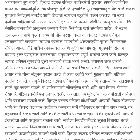
आवश्यकता पूर्ण करतो. क्रिएट स्टफ्ड एनिमल प्रक्रियेची सुरुवात हायपोअलर्जेनिक
कापडांच्या काळजीपूर्वक निवडीपासून होते, जे प्रमाणित पुरवठादारांकडून येतात जे कडक
गुणवत्ता नियंत्रण मानदंड आणि टिकाऊ उत्पादन पद्धतींचे पालन करतात. या उच्च
दर्जाच्या साहित्यामध्ये अत्यंत मऊ पॉलिएस्टर प्लश कापडे, ऑर्गॅनिक कापूस पर्याय आणि
नैसर्गिक बनावटींचे अनुकरण करणारे विशेष सिंथेटिक फर्स समाविष्ट आहेत, जे उत्तम
टिकाऊपणा आणि धुऊन जाण्याची सोय प्रदान करतात. क्रिएट स्टफ्ड एनिमल
उत्पादनामध्ये वापरल्या जाणार्‍या प्रत्येक सामग्रीची अंतरराष्ट्रीय सुरक्षा नियमनांसह
सीपीएसआयए, सीई मार्किंग आवश्यकता आणि दुर्दैवी पदार्थांपासून ग्राहकांचे संरक्षण
करणारे इतर प्रादेशिक मानदंडांच्या अनुपालनासाठी संपूर्ण चाचणी केली जाते. क्रिएट
स्टफ्ड एनिमल गुणवत्तेचे दुसरे महत्त्वाचे घटक भरणे असते, ज्यामध्ये उच्च दर्जाचे
पॉलिएस्टर फायबरफिल वापरले जाते जे आकाराची स्थिरता राखते आणि मऊपणा आणि
आधार यांचे योग्य संतुलन प्रदान करते. हे उच्च दर्जाचे भरणे गुठळ्या आणि मॅटिंगला
प्रतिकार करते, ज्यामुळे क्रिएट स्टफ्ड एनिमल अनेक हग आणि हाताळणीच्या सत्रांमध्ये
त्याचे मूळ स्वरूप राखते. या साहित्यामध्ये जीवाणूंच्या वाढी आणि वास निर्माण होण्यास
रोखणारे अँटिमाइक्रोबियल उपचार देखील असतात, ज्यामुळे लांब कालावधीसाठी ताजेपणा
आणि स्वच्छता राखली जाते. क्रिएट स्टफ्ड एनिमल बांधणीसाठी धाग्यांची निवड तोडण्यास
आणि रंग फिकट पडण्यास प्रतिकार करणार्‍या भारी पॉलिएस्टर पर्यायांचा वापर करते, तर
चेहर्‍याच्या वैशिष्ट्यांसाठी आणि तपशीलांसाठी वापरल्या जाणार्‍या विशेष एम्ब्रॉयडरी धाग्यांची
तेजस्वीता आणि अचूकता राखली जाते. साहित्य निवडीपलीकडे सुरक्षा विचारात घेतले
जातात, ज्यामध्ये गिळण्याच्या धोक्यांसाठी, तीक्ष्ण कडा आणि इतर संभाव्य धोक्यांसाठी सर्व
घटकांची काळजीपूर्वक चाचणी केली जाते. क्रिएट स्टफ्ड एनिमल उत्पादन प्रक्रियेमध्ये
अनेक गुणवत्ता तपासणी बिंदू समाविष्ट आहेत, ज्यामध्ये प्रशिक्षित तपासणीदार जोडणीच्या