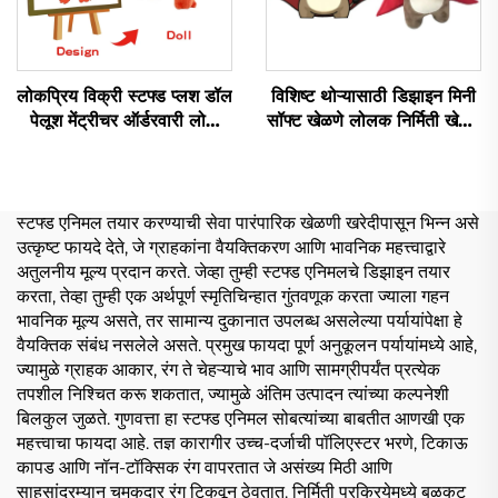
लोकप्रिय विक्री स्टफ्ड प्लश डॉल
विशिष्ट थोऱ्यासाठी डिझाइन मिनी
पेलूश मेंट्रीचर ऑर्डरवारी लोगो
सॉफ्ट खेळणे लोलक निर्मिती खेळणे
प्लशी सॉफ्ट प्लश खेळणी
भरपूर जानवर लोलक विशिष्ट
ऑर्डरवारी
स्टफ्ड एनिमल तयार करण्याची सेवा पारंपारिक खेळणी खरेदीपासून भिन्न असे
उत्कृष्ट फायदे देते, जे ग्राहकांना वैयक्तिकरण आणि भावनिक महत्त्वाद्वारे
अतुलनीय मूल्य प्रदान करते. जेव्हा तुम्ही स्टफ्ड एनिमलचे डिझाइन तयार
करता, तेव्हा तुम्ही एक अर्थपूर्ण स्मृतिचिन्हात गुंतवणूक करता ज्याला गहन
भावनिक मूल्य असते, तर सामान्य दुकानात उपलब्ध असलेल्या पर्यायांपेक्षा हे
वैयक्तिक संबंध नसलेले असते. प्रमुख फायदा पूर्ण अनुकूलन पर्यायांमध्ये आहे,
ज्यामुळे ग्राहक आकार, रंग ते चेहऱ्याचे भाव आणि सामग्रीपर्यंत प्रत्येक
तपशील निश्चित करू शकतात, ज्यामुळे अंतिम उत्पादन त्यांच्या कल्पनेशी
बिलकुल जुळते. गुणवत्ता हा स्टफ्ड एनिमल सोबत्यांच्या बाबतीत आणखी एक
महत्त्वाचा फायदा आहे. तज्ञ कारागीर उच्च-दर्जाची पॉलिएस्टर भरणे, टिकाऊ
कापड आणि नॉन-टॉक्सिक रंग वापरतात जे असंख्य मिठी आणि
साहसांदरम्यान चमकदार रंग टिकवून ठेवतात. निर्मिती प्रक्रियेमध्ये बळकट