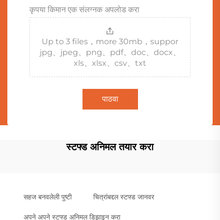
कृपया किमान एक संलग्नक अपलोड करा
Up to 3 files，more 30mb，suppor
jpg、jpeg、png、pdf、doc、docx、
xls、xlsx、csv、txt
पाठवा
स्टफ्ड अनिमल तयार करा
सहज बनवलेली पुष्टी
चित्रांबद्दल स्टफ्ड जानवर
अपने अपने स्टफ्ड अनिमल डिझाइन करा