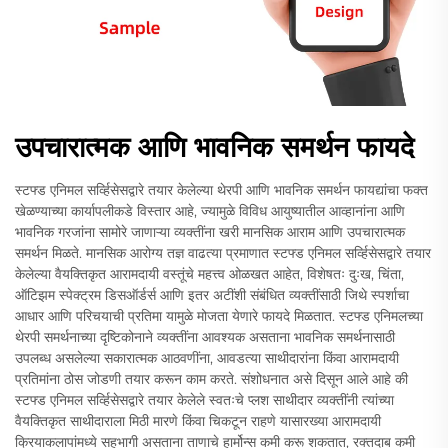
उपचारात्मक आणि भावनिक समर्थन फायदे
स्टफ्ड एनिमल सर्व्हिसेसद्वारे तयार केलेल्या थेरपी आणि भावनिक समर्थन फायद्यांचा फक्त
खेळण्याच्या कार्यापलीकडे विस्तार आहे, ज्यामुळे विविध आयुष्यातील आव्हानांना आणि
भावनिक गरजांना सामोरे जाणाऱ्या व्यक्तींना खरी मानसिक आराम आणि उपचारात्मक
समर्थन मिळते. मानसिक आरोग्य तज्ञ वाढत्या प्रमाणात स्टफ्ड एनिमल सर्व्हिसेसद्वारे तयार
केलेल्या वैयक्तिकृत आरामदायी वस्तूंचे महत्त्व ओळखत आहेत, विशेषतः दुःख, चिंता,
ऑटिझम स्पेक्ट्रम डिसऑर्डर्स आणि इतर अटींशी संबंधित व्यक्तींसाठी जिथे स्पर्शाचा
आधार आणि परिचयाची प्रतिमा यामुळे मोजता येणारे फायदे मिळतात. स्टफ्ड एनिमलच्या
थेरपी समर्थनाच्या दृष्टिकोनाने व्यक्तींना आवश्यक असताना भावनिक समर्थनासाठी
उपलब्ध असलेल्या सकारात्मक आठवणींना, आवडत्या साथीदारांना किंवा आरामदायी
प्रतिमांना ठोस जोडणी तयार करून काम करते. संशोधनात असे दिसून आले आहे की
स्टफ्ड एनिमल सर्व्हिसेसद्वारे तयार केलेले स्वतःचे प्लश साथीदार व्यक्तींनी त्यांच्या
वैयक्तिकृत साथीदाराला मिठी मारणे किंवा चिकटून राहणे यासारख्या आरामदायी
क्रियाकलापांमध्ये सहभागी असताना ताणाचे हार्मोन्स कमी करू शकतात, रक्तदाब कमी