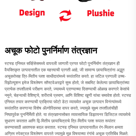
अचूक फोटो पुनर्निर्माण तंत्रज्ञान
स्टफ्ड एनिमल सर्व्हिसेसमध्ये वापरली जाणारी प्रगत फोटो पुनर्निर्माण तंत्रज्ञान ही
वैयक्तिकृत उत्पादनातील एक महत्त्वाची प्रगती आहे, जी सामान्य छायाचित्रांना अद्भुत
अचूकतेसह त्रि-मितीय प्लश साथीदारांमध्ये रूपांतरित करते. हा जटिल प्रणाली उच्च-
रिझोल्यूशन इमेज विश्लेषण सॉफ्टवेअरद्वारे सुरू होतो, जे सबमिट केलेल्या छायाचित्रांच्या
प्रत्येक तपशीलाचे परीक्षण करते, ज्यामध्ये प्राण्याच्या दिसण्याची ओळख करणारे केसांचे
नमुने, चेहऱ्याची वैशिष्ट्ये, शरीराचे प्रमाण, आणि विशिष्ट खूणी यांचा समावेश होतो. स्टफ्ड
एनिमल तयार करण्याची प्रक्रिया फोटो डेटा व्याख्येत अचूक उत्पादन विनंत्यांमध्ये
रूपांतरित करणाऱ्या विशेष अ‍ॅल्गोरिदमचा वापर करते, ज्यामुळे सूक्ष्म तपशीलांचीही
निष्ठापूर्वक पुनर्निर्मिती होते. या तंत्रज्ञानासोबत व्यावसायिक डिझायनर डिजिटल व्याख्येचे
सुधारण करतात आणि द्वि-मितीय छायाचित्राचे त्रि-मितीय प्लश रूपात रूपांतर
करण्यासाठी आवश्यक बदल करतात. स्टफ्ड एनिमल उत्पादनातील रंग-मिलान क्षमता
अग्रिम स्पेक्ट्रल विश्लेषण वापरते ज्यामुळे मूळ विषयाच्या रंगांचे अचूक प्रतिबिंब मिळते.