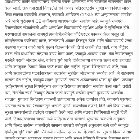
पदार्थांसाठी कठोर चाचण्यांनंतर मान्यता प्राप्त असलेल्या नॉन-टॉक्सिक सामग्रीचा वापर
केला जातो. उत्पादनासाठी निवडलेले सर्व कापड आंतरराष्ट्रीय सुरक्षा मानकांपेक्षा जास्त
किंवा त्याच्या बरोबरीचे असतात, ज्यामध्ये अमेरिकेत CPSIA च्या अनुपालनाचा समावेश
आहे आणि युरोपमध्ये CE मार्किंगच्या आवश्यकतांचा समावेश आहे, ज्यामुळे सामग्री
स्किनसोबत संपर्कासाठी आणि अनपेक्षित गिळण्यासाठी सुरक्षित आहेत हे सुनिश्चित होते.
भरण्यासाठी वापरलेली सामग्री हायपोअ‍ॅलर्जेनिक पॉलिएस्टर फायबर फिल असून ती
कॉम्प्रेशनला प्रतिकार करते, कालांतराने आकार टिकवून ठेवते आणि चोळण्यासाठी उत्तम
मऊपणा प्रदान करते आणि धुऊन घेतल्यानंतरही तिची खराबी होत नाही. ताण बिंदूंवर
डबल-सीम बांधणीच्या तंत्रांचा वापर केला जातो, ज्यामुळे आपल्या स्वतः च्या रेखांकनातून
भरलेले प्राणी जोरदार खेळ, वारंवार धुणे आणि दीर्घकाळच्या वापरास सहन करू शकतात
आणि कमकुवत ठिकाणे किंवा फाटे तयार होत नाहीत. सुरक्षा वैशिष्ट्यांमध्ये डोळे, नाक
आणि सजावटीच्या घटकांसारख्या घटकांचा सुरक्षित जोडण्याचा समावेश आहे, जे सहजपणे
काढता येत नाहीत, ज्यामुळे लहान मुलांसाठी गळ्यात अडकण्याचा धोका दूर होतो. उत्पादन
प्रक्रियेमध्ये सुरक्षा नियमांनुसार आग प्रतिरोधक उपचारांचा समावेश केला जातो, तरीही
मऊ, नैसर्गिक स्पर्श टिकवून ठेवला जातो ज्यामुळे भरलेले प्राणी मुलांसाठी आकर्षक
राहतात. गुणवत्ता नियंत्रण तपासणी उत्पादनाच्या अनेक टप्प्यांवर होते, ज्यामध्ये प्रत्येक
आपल्या स्वतः च्या रेखांकनातून भरलेले प्राणी बांधणीच्या त्रुटी, ढिले धागे किंवा संभाव्य
सुरक्षा समस्यांसाठी तज्ञांद्वारे तपासणी केली जाते आणि नंतरच शिपिंगसाठी मंजुरी दिली
जाते. टिकाऊपणाच्या चाचणीमध्ये यांत्रिक ताण चाचणी, धुण्याच्या चक्राचे अनुकरण
आणि घिसट आरोग्य चाचणीद्वारे सामान्य वापराचे वर्षानुवर्षे अनुकरण केले जाते ज्यामुळे
दीर्घायुष्य सुनिश्चित होते. सेवेमध्ये भरलेल्या प्राण्याच्या देखभालीच्या सूचना दिल्या जातात
ज्यामुळे त्याच्या आयुष्यभर त्याच्या देखावा आणि सुरक्षा वैशिष्ट्ये टिकवून ठेवण्यास मदत