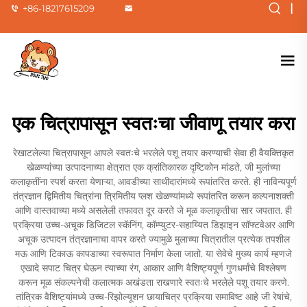
|
+86-18217615209
एक चित्रापासून स्वतःचा जीवाणू तयार करा
रेखाटलेल्या चित्रापासून आपले स्वतःचे भरलेले पशू तयार करण्याची सेवा ही वैयक्तिकृत
खेळण्यांच्या उत्पादनाच्या क्षेत्रात एक क्रांतिकारक दृष्टिकोन मांडते, जी मुलांच्या
कलाकृतींना स्पर्श करता येणाऱ्या, आवडीच्या साथीदारांमध्ये रूपांतरित करते. ही नाविन्यपूर्ण
तंत्रज्ञान द्विमितीय चित्रांना त्रिमितीय प्लश खेळण्यांमध्ये रूपांतरित करून कल्पनाशक्ती
आणि वास्तवाच्या मध्ये असलेली तफावत दूर करते जे मूळ कलाकृतीचा सार जपतात. ही
प्रक्रिया उच्च-अचूक डिजिटल स्कॅनिंग, कॉम्प्युटर-सहाय्यित डिझाइन सॉफ्टवेअर आणि
अचूक उत्पादन तंत्रज्ञानाचा वापर करते ज्यामुळे मुलाच्या चित्रातील प्रत्येक तपशील
मऊ आणि टिकाऊ कापडाच्या स्वरूपात निर्माण केला जातो. या सेवेचे मुख्य कार्य म्हणजे
एखादे सपाट चित्र घेऊन त्याच्या रंग, आकार आणि वैशिष्ट्यपूर्ण गुणधर्मांचे विश्लेषण
करून मूळ संकल्पनेची कलात्मक अखंडता राखणारे स्वतःचे भरलेले पशू तयार करणे.
तांत्रिक वैशिष्ट्यांमध्ये उच्च-रिझोल्यूशन छायाचित्र प्रक्रिया समाविष्ट आहे जी रेषांचे,