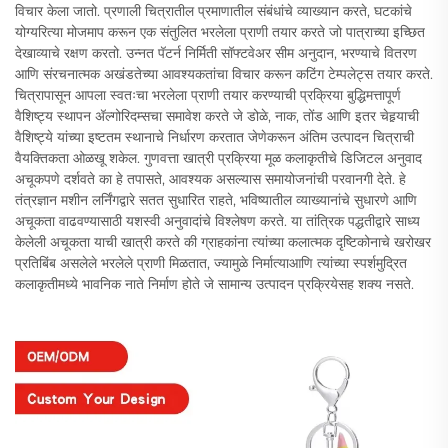
विचार केला जातो. प्रणाली चित्रातील प्रमाणातील संबंधांचे व्याख्यान करते, घटकांचे
योग्यरित्या मोजमाप करून एक संतुलित भरलेला प्राणी तयार करते जो पात्राच्या इच्छित
देखाव्याचे रक्षण करतो. उन्नत पॅटर्न निर्मिती सॉफ्टवेअर सीम अनुदान, भरण्याचे वितरण
आणि संरचनात्मक अखंडतेच्या आवश्यकतांचा विचार करून कटिंग टेम्पलेट्स तयार करते.
चित्रापासून आपला स्वतःचा भरलेला प्राणी तयार करण्याची प्रक्रिया बुद्धिमत्तापूर्ण
वैशिष्ट्य स्थापन अ‍ॅल्गोरिदम्सचा समावेश करते जे डोळे, नाक, तोंड आणि इतर चेहर्‍याची
वैशिष्ट्ये यांच्या इष्टतम स्थानाचे निर्धारण करतात जेणेकरून अंतिम उत्पादन चित्राची
वैयक्तिकता ओळखू शकेल. गुणवत्ता खात्री प्रक्रिया मूळ कलाकृतीचे डिजिटल अनुवाद
अचूकपणे दर्शवते का हे तपासते, आवश्यक असल्यास समायोजनांची परवानगी देते. हे
तंत्रज्ञान मशीन लर्निंगद्वारे सतत सुधारित राहते, भविष्यातील व्याख्यानांचे सुधारणे आणि
अचूकता वाढवण्यासाठी यशस्वी अनुवादांचे विश्लेषण करते. या तांत्रिक पद्धतीद्वारे साध्य
केलेली अचूकता याची खात्री करते की ग्राहकांना त्यांच्या कलात्मक दृष्टिकोनाचे खरोखर
प्रतिबिंब असलेले भरलेले प्राणी मिळतात, ज्यामुळे निर्मात्याआणि त्यांच्या स्पर्शमुद्रित
कलाकृतीमध्ये भावनिक नाते निर्माण होते जे सामान्य उत्पादन प्रक्रियेसह शक्य नसते.