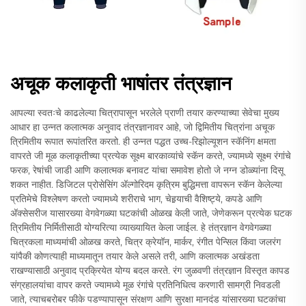
अचूक कलाकृती भाषांतर तंत्रज्ञान
आपल्या स्वतःचे काढलेल्या चित्रापासून भरलेले प्राणी तयार करण्याच्या सेवेचा मुख्य
आधार हा उन्नत कलात्मक अनुवाद तंत्रज्ञानावर आहे, जो द्विमितीय चित्रांना अचूक
त्रिमितीय रूपात रूपांतरित करतो. ही उन्नत पद्धत उच्च-रिझोल्यूशन स्कॅनिंग क्षमता
वापरते जी मूळ कलाकृतीच्या प्रत्येक सूक्ष्म बारकाव्यांचे स्कॅन करते, ज्यामध्ये सूक्ष्म रंगांचे
फरक, रेषांची जाडी आणि कलात्मक बनावट यांचा समावेश होतो जे नग्न डोळ्यांना दिसू
शकत नाहीत. डिजिटल प्रोसेसिंग अ‍ॅल्गोरिदम कृत्रिम बुद्धिमत्ता वापरून स्कॅन केलेल्या
प्रतिमेचे विश्लेषण करतो ज्यामध्ये शरीराचे भाग, चेहर्‍याची वैशिष्ट्ये, कपडे आणि
अ‍ॅक्सेसरीज यासारख्या वेगवेगळ्या घटकांची ओळख केली जाते, जेणेकरून प्रत्येक घटक
त्रिमितीय निर्मितीसाठी योग्यरित्या व्याख्यायित केला जाईल. हे तंत्रज्ञान वेगवेगळ्या
चित्रकला माध्यमांची ओळख करते, चित्र क्रेयॉन, मार्कर, रंगीत पेन्सिल किंवा जलरंग
यांपैकी कोणत्याही माध्यमातून तयार केले असले तरी, आणि कलात्मक अखंडता
राखण्यासाठी अनुवाद प्रक्रियेत योग्य बदल करते. रंग जुळवणी तंत्रज्ञान विस्तृत कापड
संग्रहालयांचा वापर करते ज्यामध्ये मूळ रंगांचे प्रतिनिधित्व करणारी सामग्री निवडली
जाते, त्याचबरोबर फीके पडण्यापासून संरक्षण आणि सुरक्षा मानदंड यांसारख्या घटकांचा