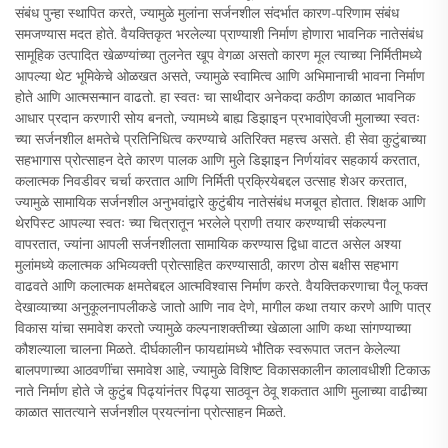
संबंध पुन्हा स्थापित करते, ज्यामुळे मुलांना सर्जनशील संदर्भात कारण-परिणाम संबंध
समजण्यास मदत होते. वैयक्तिकृत भरलेल्या प्राण्याशी निर्माण होणारा भावनिक नातेसंबंध
सामूहिक उत्पादित खेळण्यांच्या तुलनेत खूप वेगळा असतो कारण मूल त्याच्या निर्मितीमध्ये
आपल्या थेट भूमिकेचे ओळखत असते, ज्यामुळे स्वामित्व आणि अभिमानाची भावना निर्माण
होते आणि आत्मसन्मान वाढतो. हा स्वतः चा साथीदार अनेकदा कठीण काळात भावनिक
आधार प्रदान करणारी सोय बनतो, ज्यामध्ये बाह्य डिझाइन प्रभावांऐवजी मुलाच्या स्वतः
च्या सर्जनशील क्षमतेचे प्रतिनिधित्व करण्याचे अतिरिक्त महत्त्व असते. ही सेवा कुटुंबाच्या
सहभागास प्रोत्साहन देते कारण पालक आणि मुले डिझाइन निर्णयांवर सहकार्य करतात,
कलात्मक निवडीवर चर्चा करतात आणि निर्मिती प्रक्रियेबद्दल उत्साह शेअर करतात,
ज्यामुळे सामायिक सर्जनशील अनुभवांद्वारे कुटुंबीय नातेसंबंध मजबूत होतात. शिक्षक आणि
थेरपिस्ट आपल्या स्वतः च्या चित्रातून भरलेले प्राणी तयार करण्याची संकल्पना
वापरतात, ज्यांना आपली सर्जनशीलता सामायिक करण्यास द्विधा वाटत असेल अश्या
मुलांमध्ये कलात्मक अभिव्यक्ती प्रोत्साहित करण्यासाठी, कारण ठोस बक्षीस सहभाग
वाढवते आणि कलात्मक क्षमतेबद्दल आत्मविश्वास निर्माण करते. वैयक्तिकरणाचा पैलू फक्त
देखाव्याच्या अनुकूलनापलीकडे जातो आणि नाव देणे, मागील कथा तयार करणे आणि पात्र
विकास यांचा समावेश करतो ज्यामुळे कल्पनाशक्तीच्या खेळाला आणि कथा सांगण्याच्या
कौशल्याला चालना मिळते. दीर्घकालीन फायद्यांमध्ये भौतिक स्वरूपात जतन केलेल्या
बालपणाच्या आठवणींचा समावेश आहे, ज्यामुळे विशिष्ट विकासकालीन कालावधीशी टिकाऊ
नाते निर्माण होते जे कुटुंब पिढ्यांनंतर पिढ्या साठवून ठेवू शकतात आणि मुलाच्या वाढीच्या
काळात सातत्याने सर्जनशील प्रयत्नांना प्रोत्साहन मिळते.