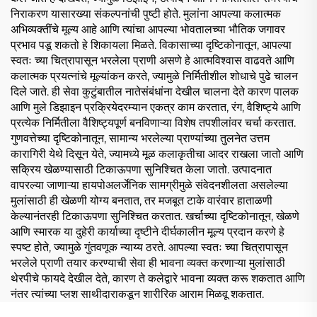
निराकरण यासारख्या संकल्पनांची पुष्टी होते. मुलांना आपल्या कलात्मक
अभिव्यक्तींचे मूल्य आहे आणि त्यांचा आपल्या भोवतालच्या भौतिक जगावर
प्रभाव पडू शकतो हे शिकायला मिळते. विकासाच्या दृष्टिकोनातून, आपल्या
स्वतः च्या चित्रापासून भरलेला प्राणी असणे हे आत्मविश्वास वाढवते आणि
कलात्मक प्रयत्नांचे मूल्यांकन करते, ज्यामुळे निर्मितीशील शोधाचे पुढे चालन
दिले जाते. ही सेवा कुटुंबातील नातेसंबंधांना देखील चालना देते कारण पालक
आणि मुले डिझाइन प्रक्रियेदरम्यान एकत्र काम करतात, रंग, वैशिष्ट्ये आणि
प्रत्येक निर्मितीला वैशिष्ट्यपूर्ण बनविणाऱ्या विशेष तपशीलांवर चर्चा करतात.
गुणवत्तेच्या दृष्टिकोनातून, सामान्य भरलेल्या प्राण्यांच्या तुलनेत उत्तम
कारागिरी येथे दिसून येते, ज्यामध्ये मूळ कलाकृतीचा आदर राखला जातो आणि
सक्रिय खेळण्यासाठी टिकाऊपणा सुनिश्चित केला जातो. उत्पादनात
वापरल्या जाणाऱ्या हायपोअलर्जेनिक सामग्रीमुळे संवेदनशीलता असलेल्या
मुलांसाठी ही खेळणी योग्य बनतात, तर मजबूत टाके वारंवार हाताळणी
केल्यानंतरही टिकाऊपणा सुनिश्चित करतात. खर्चाच्या दृष्टिकोनातून, खेळणे
आणि स्मारक या दुहेरी कार्याच्या दृष्टीने दीर्घकालीन मूल्य प्रदान करणे हे
स्पष्ट होते, ज्यामुळे गुंतवणूक न्याय्य ठरते. आपल्या स्वतः च्या चित्रापासून
भरलेले प्राणी तयार करण्याची सेवा ही भावना व्यक्त करणाऱ्या मुलांसाठी
थेरपीचे फायदे देखील देते, कारण ते कलेद्वारे भावना व्यक्त करू शकतात आणि
नंतर त्यांच्या प्लश साथीदाराकडून शारीरिक आराम मिळवू शकतात.