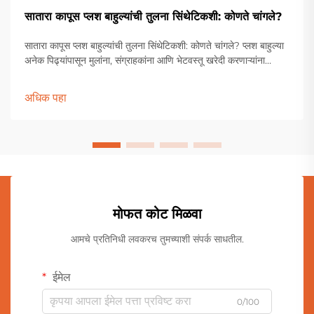
सातारा कापूस प्लश बाहुल्यांची तुलना सिंथेटिकशी: कोणते चांगले?
सातारा कापूस प्लश बाहुल्यांची तुलना सिंथेटिकशी: कोणते चांगले? प्लश बाहुल्या
अनेक पिढ्यांपासून मुलांना, संग्राहकांना आणि भेटवस्तू खरेदी करणाऱ्यांना
आवडल्या आहेत. त्यांच्या मऊ गुणधर्मां, प्रेमळ डिझाइन आणि भावनिक आवडीमुळे
ती संस्कृतीच्या पलीकडे अमर वस्तू बनल्या आहेत...
अधिक पहा
मोफत कोट मिळवा
आमचे प्रतिनिधी लवकरच तुमच्याशी संपर्क साधतील.
ईमेल
0/100