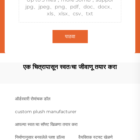
jpg、jpeg、png、pdf、doc、docx、
xls、xlsx、csv、txt
पाठवा
एक चित्रापासून स्वतःचा जीवाणू तयार करा
ऑर्डरवारी रोमांचक डॉल
custom plush manufacturer
आपल्या स्वतःचा सॉफ्ट खिळणा तयार करा
निर्माणानुसार बनवलेले प्लश डॉल्स
वैयक्तिक स्टफ्ट खेळणे