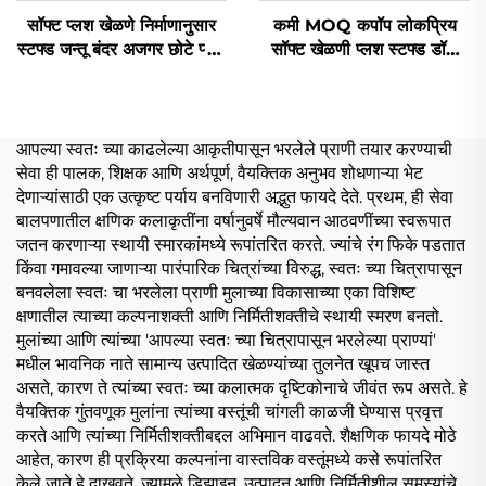
सॉफ्ट प्लश खेळणे निर्माणानुसार
कमी MOQ कपॉप लोकप्रिय
स्टफ्ड जन्तू बंदर अजगर छोटे प्लश
सॉफ्ट खेळणी प्लश स्टफ्ड डॉल
खेळणे
ऑर्डरवारी
आपल्या स्वतः च्या काढलेल्या आकृतीपासून भरलेले प्राणी तयार करण्याची
सेवा ही पालक, शिक्षक आणि अर्थपूर्ण, वैयक्तिक अनुभव शोधणाऱ्या भेट
देणाऱ्यांसाठी एक उत्कृष्ट पर्याय बनविणारी अद्भुत फायदे देते. प्रथम, ही सेवा
बालपणातील क्षणिक कलाकृतींना वर्षानुवर्षे मौल्यवान आठवणींच्या स्वरूपात
जतन करणाऱ्या स्थायी स्मारकांमध्ये रूपांतरित करते. ज्यांचे रंग फिके पडतात
किंवा गमावल्या जाणाऱ्या पारंपारिक चित्रांच्या विरुद्ध, स्वतः च्या चित्रापासून
बनवलेला स्वतः चा भरलेला प्राणी मुलाच्या विकासाच्या एका विशिष्ट
क्षणातील त्याच्या कल्पनाशक्ती आणि निर्मितीशक्तीचे स्थायी स्मरण बनतो.
मुलांच्या आणि त्यांच्या 'आपल्या स्वतः च्या चित्रापासून भरलेल्या प्राण्यां'
मधील भावनिक नाते सामान्य उत्पादित खेळण्यांच्या तुलनेत खूपच जास्त
असते, कारण ते त्यांच्या स्वतः च्या कलात्मक दृष्टिकोनाचे जीवंत रूप असते. हे
वैयक्तिक गुंतवणूक मुलांना त्यांच्या वस्तूंची चांगली काळजी घेण्यास प्रवृत्त
करते आणि त्यांच्या निर्मितीशक्तीबद्दल अभिमान वाढवते. शैक्षणिक फायदे मोठे
आहेत, कारण ही प्रक्रिया कल्पनांना वास्तविक वस्तूंमध्ये कसे रूपांतरित
केले जाते हे दाखवते, ज्यामुळे डिझाइन, उत्पादन आणि निर्मितीशील समस्यांचे