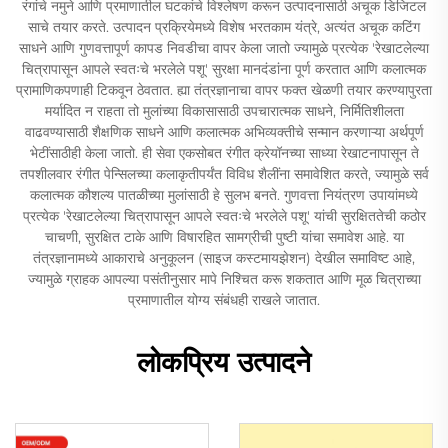
रंगांचे नमुने आणि प्रमाणातील घटकांचे विश्लेषण करून उत्पादनासाठी अचूक डिजिटल
साचे तयार करते. उत्पादन प्रक्रियेमध्ये विशेष भरतकाम यंत्रे, अत्यंत अचूक कटिंग
साधने आणि गुणवत्तापूर्ण कापड निवडीचा वापर केला जातो ज्यामुळे प्रत्येक 'रेखाटलेल्या
चित्रापासून आपले स्वतःचे भरलेले पशू' सुरक्षा मानदंडांना पूर्ण करतात आणि कलात्मक
प्रामाणिकपणाही टिकवून ठेवतात. ह्या तंत्रज्ञानाचा वापर फक्त खेळणी तयार करण्यापुरता
मर्यादित न राहता तो मुलांच्या विकासासाठी उपचारात्मक साधने, निर्मितिशीलता
वाढवण्यासाठी शैक्षणिक साधने आणि कलात्मक अभिव्यक्तीचे सन्मान करणाऱ्या अर्थपूर्ण
भेटींसाठीही केला जातो. ही सेवा एकसोबत रंगीत क्रेयॉनच्या साध्या रेखाटनापासून ते
तपशीलवार रंगीत पेन्सिलच्या कलाकृतीपर्यंत विविध शैलींना समावेशित करते, ज्यामुळे सर्व
कलात्मक कौशल्य पातळीच्या मुलांसाठी हे सुलभ बनते. गुणवत्ता नियंत्रण उपायांमध्ये
प्रत्येक 'रेखाटलेल्या चित्रापासून आपले स्वतःचे भरलेले पशू' यांची सुरक्षिततेची कठोर
चाचणी, सुरक्षित टाके आणि विषारहित सामग्रीची पुष्टी यांचा समावेश आहे. या
तंत्रज्ञानामध्ये आकाराचे अनुकूलन (साइज कस्टमायझेशन) देखील समाविष्ट आहे,
ज्यामुळे ग्राहक आपल्या पसंतीनुसार मापे निश्चित करू शकतात आणि मूळ चित्राच्या
प्रमाणातील योग्य संबंधही राखले जातात.
लोकप्रिय उत्पादने