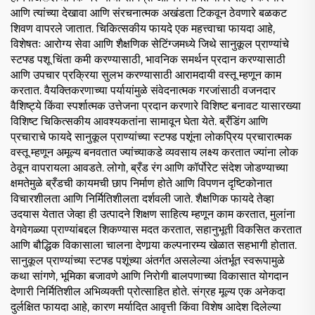
आणि त्यांच्या देखावा आणि संरचनात्मक अखंडता टिकवून ठेवणारे बळकट
शिवण वापरले जातात. चिकित्सकीय फायदे एक महत्त्वाचा फायदा आहे,
विशेषतः आरोग्य सेवा आणि शैक्षणिक सेटिंग्जमध्ये जिथे सानुकूल प्राण्यांचे
स्टफ्ड पशू चिंता कमी करण्यासाठी, भावनिक समर्थन प्रदान करण्यासाठी
आणि उपचार प्रक्रिया सुलभ करण्यासाठी आरामदायी वस्तू म्हणून काम
करतात. वैयक्तिकरणाच्या पर्यायांमुळे संवेदनात्मक गरजांसाठी वजनदार
वैशिष्ट्ये किंवा स्पर्शात्मक उत्तेजना प्रदान करणारे विशिष्ट बनावट यासारख्या
विशिष्ट चिकित्सकीय आवश्यकतांना सामावून घेता येते. ब्रँडिंग आणि
प्रचाराचे फायदे सानुकूल प्राण्यांच्या स्टफ्ड पशूंना लोकप्रिय प्रचारात्मक
वस्तू म्हणून अमूल्य बनवतात ज्यांच्याकडे व्यवसाय लक्ष्य करतात ज्यांना लोक
ठेवून वापरायला आवडते. लोगो, ब्रँड रंग आणि कॉर्पोरेट संदेश जोडण्याच्या
क्षमतेमुळे ब्रँडची कायमची छाप निर्माण होते आणि विपणन दृष्टिकोनात
विचारशीलता आणि निर्मितिशीलता दर्शवली जाते. शैक्षणिक फायदे तेव्हा
उदयास येतात जेव्हा ही उत्पादने शिक्षण साहित्य म्हणून काम करतात, मुलांना
वेगवेगळ्या प्राण्यांबद्दल शिकण्यास मदत करतात, सहानुभूती विकसित करतात
आणि बौद्धिक विकासाला चालना देणार्‍या कल्पनारम्य खेळात सहभागी होतात.
सानुकूल प्राण्यांच्या स्टफ्ड पशूंच्या अंतर्गत असलेल्या अंतर्भूत स्वरूपामुळे
कथा सांगणे, भूमिका बजावणे आणि निरोगी बालपणाच्या विकासात योगदान
देणारी निर्मितिशील अभिव्यक्ती प्रोत्साहित होते. संग्रह मूल्य एक अनेकदा
दुर्लक्षित फायदा आहे, कारण मर्यादित आवृत्ती किंवा विशेष आदेश दिलेल्या