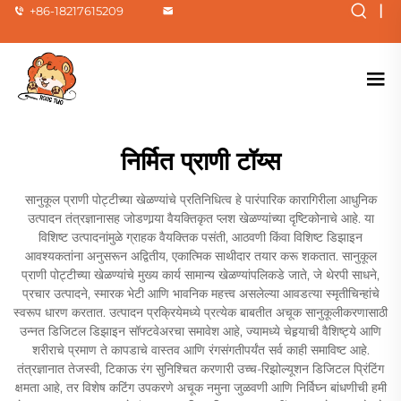
|
+86-18217615209
निर्मित प्राणी टॉय्स
सानुकूल प्राणी पोट्टीच्या खेळण्यांचे प्रतिनिधित्व हे पारंपारिक कारागिरीला आधुनिक
उत्पादन तंत्रज्ञानासह जोडणार्‍या वैयक्तिकृत प्लश खेळण्यांच्या दृष्टिकोनाचे आहे. या
विशिष्ट उत्पादनांमुळे ग्राहक वैयक्तिक पसंती, आठवणी किंवा विशिष्ट डिझाइन
आवश्यकतांना अनुसरून अद्वितीय, एकात्मिक साथीदार तयार करू शकतात. सानुकूल
प्राणी पोट्टीच्या खेळण्यांचे मुख्य कार्य सामान्य खेळण्यांपलिकडे जाते, जे थेरपी साधने,
प्रचार उत्पादने, स्मारक भेटी आणि भावनिक महत्त्व असलेल्या आवडत्या स्मृतीचिन्हांचे
स्वरूप धारण करतात. उत्पादन प्रक्रियेमध्ये प्रत्येक बाबतीत अचूक सानुकूलीकरणासाठी
उन्नत डिजिटल डिझाइन सॉफ्टवेअरचा समावेश आहे, ज्यामध्ये चेहर्‍याची वैशिष्ट्ये आणि
शरीराचे प्रमाण ते कापडाचे वास्तव आणि रंगसंगतीपर्यंत सर्व काही समाविष्ट आहे.
तंत्रज्ञानात तेजस्वी, टिकाऊ रंग सुनिश्चित करणारी उच्च-रिझोल्यूशन डिजिटल प्रिंटिंग
क्षमता आहे, तर विशेष कटिंग उपकरणे अचूक नमुना जुळवणी आणि निर्विघ्न बांधणीची हमी