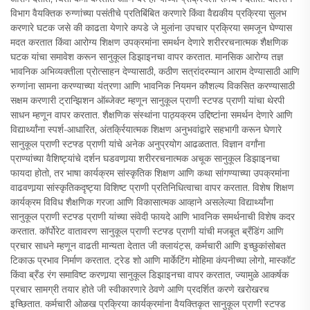
विभाग वैयक्तिक रुग्णांच्या पसंतीचे प्रतिबिंबित करणारे किंवा वैद्यकीय प्रक्रिया सुलभ
करणारे घटक जसे की काढता येणारे कपडे जे मुलांना उपचार प्रक्रिया समजून घेण्यास
मदत करतात किंवा आरोग्य शिक्षण उपक्रमांना समर्थन देणारे शरीररचनात्मक शैक्षणिक
घटक यांचा समावेश करून सानुकूल डिझाइनचा वापर करतात. मानसिक आरोग्य तज्ञ
भावनिक अभिव्यक्तीला प्रोत्साहन देण्यासाठी, कठीण सत्रांदरम्यान आराम देण्यासाठी आणि
रुग्णांना सामना करण्याच्या यंत्रणा आणि भावनिक नियमन कौशल्य विकसित करण्यासाठी
सक्षम करणारी ट्रान्झिशन ऑब्जेक्ट म्हणून सानुकूल प्राणी स्टफ्ड प्राणी यांचा थेरपी
साधन म्हणून वापर करतात. शैक्षणिक संस्थांना पाठ्यक्रम उद्दिष्टांना समर्थन देणारे आणि
विद्यार्थ्यांना स्पर्श-आधारित, अंतर्क्रियात्मक शिक्षण अनुभवांद्वारे सहभागी करून घेणारे
सानुकूल प्राणी स्टफ्ड प्राणी यांचे अनेक अनुप्रयोग आढळतात. विज्ञान वर्गांना
प्राण्यांच्या वैशिष्ट्यांचे दर्शन घडवणार्‍या शरीररचनात्मक अचूक सानुकूल डिझाइनचा
फायदा होतो, तर भाषा कार्यक्रम सांस्कृतिक शिक्षण आणि कथा सांगण्याच्या उपक्रमांना
वाढवणार्‍या सांस्कृतिकदृष्ट्या विशिष्ट प्राणी प्रतिनिधित्वाचा वापर करतात. विशेष शिक्षण
कार्यक्रम विविध शैक्षणिक गरजा आणि विकासात्मक आव्हाने असलेल्या विद्यार्थ्यांना
सानुकूल प्राणी स्टफ्ड प्राणी यांच्या संवेदी फायदे आणि भावनिक समर्थनाची विशेष कदर
करतात. कॉर्पोरेट वातावरण सानुकूल प्राणी स्टफ्ड प्राणी यांची मजबूत ब्रँडिंग आणि
प्रचार साधने म्हणून वाढती मान्यता देतात जी क्लायंट्स, कर्मचारी आणि इच्छुकांसोबत
टिकाऊ प्रभाव निर्माण करतात. ट्रेड शो आणि मार्केटिंग मोहिमा कंपनीच्या लोगो, मास्कॉट
किंवा ब्रँड रंग समाविष्ट करणार्‍या सानुकूल डिझाइनचा वापर करतात, ज्यामुळे आकर्षक
प्रचार सामग्री तयार होते जी स्वीकारणारे ठेवणे आणि प्रदर्शित करणे खरोखरच
इच्छितात. कर्मचारी ओळख प्रक्रिया कार्यक्रमांना वैयक्तिकृत सानुकूल प्राणी स्टफ्ड