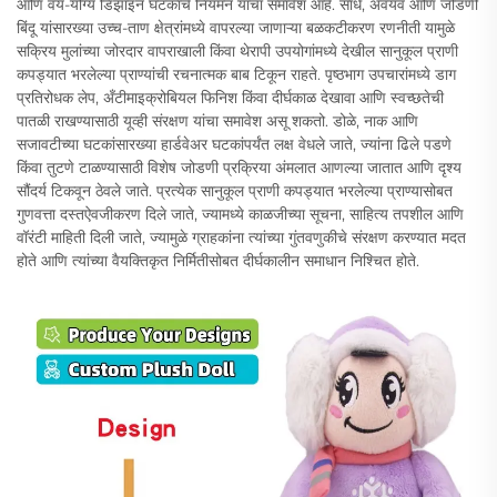
आणि वय-योग्य डिझाइन घटकांचे नियमन यांचा समावेश आहे. सांधे, अवयव आणि जोडणी
बिंदू यांसारख्या उच्च-ताण क्षेत्रांमध्ये वापरल्या जाणाऱ्या बळकटीकरण रणनीती यामुळे
सक्रिय मुलांच्या जोरदार वापराखाली किंवा थेरापी उपयोगांमध्ये देखील सानुकूल प्राणी
कपड्यात भरलेल्या प्राण्यांची रचनात्मक बाब टिकून राहते. पृष्ठभाग उपचारांमध्ये डाग
प्रतिरोधक लेप, अँटीमाइक्रोबियल फिनिश किंवा दीर्घकाळ देखावा आणि स्वच्छतेची
पातळी राखण्यासाठी यूव्ही संरक्षण यांचा समावेश असू शकतो. डोळे, नाक आणि
सजावटीच्या घटकांसारख्या हार्डवेअर घटकांपर्यंत लक्ष वेधले जाते, ज्यांना ढिले पडणे
किंवा तुटणे टाळण्यासाठी विशेष जोडणी प्रक्रिया अंमलात आणल्या जातात आणि दृश्य
सौंदर्य टिकवून ठेवले जाते. प्रत्येक सानुकूल प्राणी कपड्यात भरलेल्या प्राण्यासोबत
गुणवत्ता दस्तऐवजीकरण दिले जाते, ज्यामध्ये काळजीच्या सूचना, साहित्य तपशील आणि
वॉरंटी माहिती दिली जाते, ज्यामुळे ग्राहकांना त्यांच्या गुंतवणुकीचे संरक्षण करण्यात मदत
होते आणि त्यांच्या वैयक्तिकृत निर्मितीसोबत दीर्घकालीन समाधान निश्चित होते.