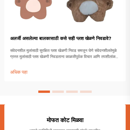
अलर्जी असलेल्या बालकासाठी कसे सही प्लश खेळणे निवडावे?
संवेदनशील मुलांसाठी सुरक्षित प्लश खेळणी निवड समजून घेणे संवेदनशीलतेमुळे
ग्रस्त मुलांसाठी प्लश खेळणी निवडताना काळजीपूर्वक विचार आणि तपशीलांकडे
लक्ष देणे आवश्यक असते. पालकांना आणि संगोपनकर्त्यांना विविध सामग्री,
उत्पादन प्रक्रिया इत्यादींमधून जाणे आवश्यक असते.
अधिक पहा
मोफत कोट मिळवा