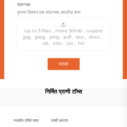
संलग्नक
कृपया किमान एक संलग्नक अपलोड करा
Up to 3 files，more 30mb，suppor
jpg、jpeg、png、pdf、doc、docx、
xls、xlsx、csv、txt
पाठवा
निर्मित प्राणी टॉय्स
स्वकीय एनिमे प्लश
प्लशी कस्टम