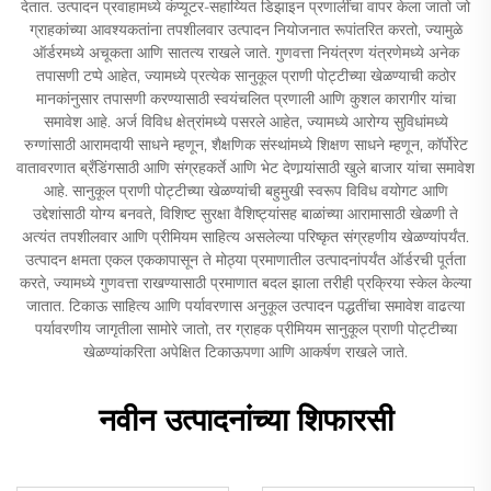
देतात. उत्पादन प्रवाहामध्ये कंप्यूटर-सहाय्यित डिझाइन प्रणालींचा वापर केला जातो जो
ग्राहकांच्या आवश्यकतांना तपशीलवार उत्पादन नियोजनात रूपांतरित करतो, ज्यामुळे
ऑर्डरमध्ये अचूकता आणि सातत्य राखले जाते. गुणवत्ता नियंत्रण यंत्रणेमध्ये अनेक
तपासणी टप्पे आहेत, ज्यामध्ये प्रत्येक सानुकूल प्राणी पोट्टीच्या खेळण्याची कठोर
मानकांनुसार तपासणी करण्यासाठी स्वयंचलित प्रणाली आणि कुशल कारागीर यांचा
समावेश आहे. अर्ज विविध क्षेत्रांमध्ये पसरले आहेत, ज्यामध्ये आरोग्य सुविधांमध्ये
रुग्णांसाठी आरामदायी साधने म्हणून, शैक्षणिक संस्थांमध्ये शिक्षण साधने म्हणून, कॉर्पोरेट
वातावरणात ब्रँडिंगसाठी आणि संग्रहकर्ते आणि भेट देणार्‍यांसाठी खुले बाजार यांचा समावेश
आहे. सानुकूल प्राणी पोट्टीच्या खेळण्यांची बहुमुखी स्वरूप विविध वयोगट आणि
उद्देशांसाठी योग्य बनवते, विशिष्ट सुरक्षा वैशिष्ट्यांसह बाळांच्या आरामासाठी खेळणी ते
अत्यंत तपशीलवार आणि प्रीमियम साहित्य असलेल्या परिष्कृत संग्रहणीय खेळण्यांपर्यंत.
उत्पादन क्षमता एकल एककापासून ते मोठ्या प्रमाणातील उत्पादनांपर्यंत ऑर्डरची पूर्तता
करते, ज्यामध्ये गुणवत्ता राखण्यासाठी प्रमाणात बदल झाला तरीही प्रक्रिया स्केल केल्या
जातात. टिकाऊ साहित्य आणि पर्यावरणास अनुकूल उत्पादन पद्धतींचा समावेश वाढत्या
पर्यावरणीय जागृतीला सामोरे जातो, तर ग्राहक प्रीमियम सानुकूल प्राणी पोट्टीच्या
खेळण्यांकरिता अपेक्षित टिकाऊपणा आणि आकर्षण राखले जाते.
नवीन उत्पादनांच्या शिफारसी