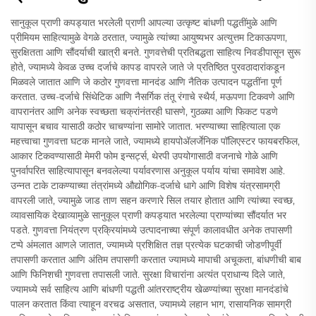
सानुकूल प्राणी कपड्यात भरलेली प्राणी आपल्या उत्कृष्ट बांधणी पद्धतींमुळे आणि
प्रीमियम साहित्यामुळे वेगळे ठरतात, ज्यामुळे त्यांच्या आयुष्यभर अत्युत्तम टिकाऊपणा,
सुरक्षितता आणि सौंदर्याची खात्री बनते. गुणवत्तेची प्रतिबद्धता साहित्य निवडीपासून सुरू
होते, ज्यामध्ये केवळ उच्च दर्जाचे कापड वापरले जाते जे प्रतिष्ठित पुरवठादारांकडून
मिळवले जातात आणि जे कठोर गुणवत्ता मानदंड आणि नैतिक उत्पादन पद्धतींना पूर्ण
करतात. उच्च-दर्जाचे सिंथेटिक आणि नैसर्गिक तंतू रंगाचे स्थैर्य, मऊपणा टिकवणे आणि
वापरानंतर आणि अनेक स्वच्छता चक्रांनंतरही घासणे, गुठळ्या आणि फिकट पडणे
यापासून बचाव यासाठी कठोर चाचण्यांना सामोरे जातात. भरण्याच्या साहित्याला एक
महत्त्वाचा गुणवत्ता घटक मानले जाते, ज्यामध्ये हायपोअ‍ॅलर्जेनिक पॉलिएस्टर फायबरफिल,
आकार टिकवण्यासाठी मेमरी फोम इन्सर्ट्स, थेरपी उपयोगासाठी वजनाचे गोळे आणि
पुनर्वापरित साहित्यापासून बनवलेल्या पर्यावरणास अनुकूल पर्याय यांचा समावेश आहे.
उन्नत टाके टाकण्याच्या तंत्रांमध्ये औद्योगिक-दर्जाचे धागे आणि विशेष यंत्रसामग्री
वापरली जाते, ज्यामुळे जाड ताण सहन करणारे सिल तयार होतात आणि त्यांच्या स्वच्छ,
व्यावसायिक देखाव्यामुळे सानुकूल प्राणी कपड्यात भरलेल्या प्राण्यांच्या सौंदर्यात भर
पडते. गुणवत्ता नियंत्रण प्रक्रियांमध्ये उत्पादनाच्या संपूर्ण कालावधीत अनेक तपासणी
टप्पे अंमलात आणले जातात, ज्यामध्ये प्रशिक्षित तज्ञ प्रत्येक घटकाची जोडणीपूर्वी
तपासणी करतात आणि अंतिम तपासणी करतात ज्यामध्ये मापाची अचूकता, बांधणीची बाब
आणि फिनिशची गुणवत्ता तपासली जाते. सुरक्षा विचारांना अत्यंत प्राधान्य दिले जाते,
ज्यामध्ये सर्व साहित्य आणि बांधणी पद्धती आंतरराष्ट्रीय खेळण्यांच्या सुरक्षा मानदंडांचे
पालन करतात किंवा त्याहून वरचढ असतात, ज्यामध्ये लहान भाग, रासायनिक सामग्री