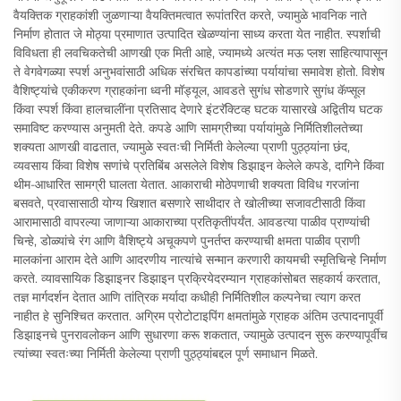
वैयक्तिक ग्राहकांशी जुळणाऱ्या वैयक्तिमत्वात रूपांतरित करते, ज्यामुळे भावनिक नाते
निर्माण होतात जे मोठ्या प्रमाणात उत्पादित खेळण्यांना साध्य करता येत नाहीत. स्पर्शाची
विविधता ही लवचिकतेची आणखी एक मिती आहे, ज्यामध्ये अत्यंत मऊ प्लश साहित्यापासून
ते वेगवेगळ्या स्पर्श अनुभवांसाठी अधिक संरचित कापडांच्या पर्यायांचा समावेश होतो. विशेष
वैशिष्ट्यांचे एकीकरण ग्राहकांना ध्वनी मॉड्यूल, आवडते सुगंध सोडणारे सुगंध कॅप्सूल
किंवा स्पर्श किंवा हालचालींना प्रतिसाद देणारे इंटरॅक्टिव्ह घटक यासारखे अद्वितीय घटक
समाविष्ट करण्यास अनुमती देते. कपडे आणि सामग्रीच्या पर्यायांमुळे निर्मितिशीलतेच्या
शक्यता आणखी वाढतात, ज्यामुळे स्वतःची निर्मिती केलेल्या प्राणी पुठ्ठ्यांना छंद,
व्यवसाय किंवा विशेष सणांचे प्रतिबिंब असलेले विशेष डिझाइन केलेले कपडे, दागिने किंवा
थीम-आधारित सामग्री घालता येतात. आकाराची मोठेपणाची शक्यता विविध गरजांना
बसवते, प्रवासासाठी योग्य खिशात बसणारे साथीदार ते खोलीच्या सजावटीसाठी किंवा
आरामासाठी वापरल्या जाणाऱ्या आकाराच्या प्रतिकृतींपर्यंत. आवडत्या पाळीव प्राण्यांची
चिन्हे, डोळ्यांचे रंग आणि वैशिष्ट्ये अचूकपणे पुनर्तप्त करण्याची क्षमता पाळीव प्राणी
मालकांना आराम देते आणि आदरणीय नात्यांचे सन्मान करणारी कायमची स्मृतिचिन्हे निर्माण
करते. व्यावसायिक डिझाइनर डिझाइन प्रक्रियेदरम्यान ग्राहकांसोबत सहकार्य करतात,
तज्ञ मार्गदर्शन देतात आणि तांत्रिक मर्यादा कधीही निर्मितिशील कल्पनेचा त्याग करत
नाहीत हे सुनिश्चित करतात. अग्रिम प्रोटोटाइपिंग क्षमतांमुळे ग्राहक अंतिम उत्पादनापूर्वी
डिझाइनचे पुनरावलोकन आणि सुधारणा करू शकतात, ज्यामुळे उत्पादन सुरू करण्यापूर्वीच
त्यांच्या स्वतःच्या निर्मिती केलेल्या प्राणी पुठ्ठ्यांबद्दल पूर्ण समाधान मिळते.