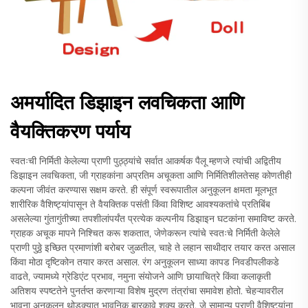
अमर्यादित डिझाइन लवचिकता आणि
वैयक्तिकरण पर्याय
स्वतःची निर्मिती केलेल्या प्राणी पुठ्ठ्यांचे सर्वात आकर्षक पैलू म्हणजे त्यांची अद्वितीय
डिझाइन लवचिकता, जी ग्राहकांना अप्रतिम अचूकता आणि निर्मितिशीलतेसह कोणतीही
कल्पना जीवंत करण्यास सक्षम करते. ही संपूर्ण स्वरूपातील अनुकूलन क्षमता मूलभूत
शारीरिक वैशिष्ट्यांपासून ते वैयक्तिक पसंती किंवा विशिष्ट आवश्यकतांचे प्रतिबिंब
असलेल्या गुंतागुंतीच्या तपशीलांपर्यंत प्रत्येक कल्पनीय डिझाइन घटकांना समाविष्ट करते.
ग्राहक अचूक मापने निश्चित करू शकतात, जेणेकरून त्यांचे स्वतःचे निर्मिती केलेले
प्राणी पुठ्ठे इच्छित प्रमाणांशी बरोबर जुळतील, चाहे ते लहान साथीदार तयार करत असाल
किंवा मोठा दृष्टिकोन तयार करत असाल. रंग अनुकूलन साध्या कापड निवडीपलीकडे
वाढते, ज्यामध्ये ग्रेडिएंट प्रभाव, नमुना संयोजने आणि छायाचित्रे किंवा कलाकृती
अतिशय स्पष्टतेने पुनर्तप्त करणाऱ्या विशेष मुद्रण तंत्रांचा समावेश होतो. चेहऱ्यावरील
भावना अनुकूलन थोडक्यात भावनिक बारकावे शक्य करते, जे सामान्य प्राणी वैशिष्ट्यांना