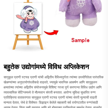
बहुतेक उद्योगांमध्ये विविध अप्लिकेशन
सानुकूल प्राणी स्टफ्ड प्राणी यांची अद्वितीय वैविध्यपूर्णता त्यांच्या उपयोगितेला पारंपारिक
खेळण्यांच्या अनुप्रयोगांपलीकडे वाढवते, ज्यामुळे भावनिक आकर्षण आणि सानुकूलन
क्षमतांच्या त्यांच्या अद्वितीय संयोजनामुळे विशिष्ट गरजा पूर्ण करणाऱ्या विविध उद्योग आणि
व्यावसायिक सेटिंग्जमध्ये ते मौल्यवान संपत्ती बनतात. आरोग्य सुविधा सुधारित रुग्ण
प्रतिक्रिया वातावरणात सानुकूल प्राणी स्टफ्ड प्राणी यांच्या थेरपी मूल्याची वाढती
मान्यता देतात, जेथे हे विशेषतः डिझाइन केलेले सहकारी सर्व वयोगटातील रुग्णांसाठी
आराम देतात, चिंता कमी करतात आणि बरे होण्याच्या प्रक्रियेला समर्थन देतात. बालरोग