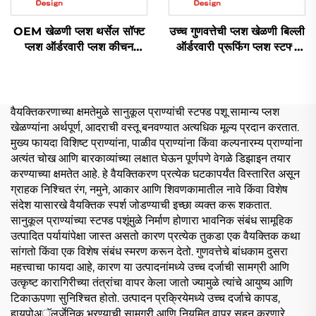
OEM खेळणी प्लश थर्सेल सॉफ्ट
उच्च गुणवत्तेची प्लश खेळणी बिल्ली
प्लश ऑर्डरवारी प्लश कीचन
ऑर्डरवारी प्रूफिंग प्लश स्टफ्ड
जानवर खेळणी सॉफ्ट स्टफ्ड
जानवर खेळणी
जानवर खेळणी
वैयक्तिकरणाच्या क्षमतेमुळे सानुकूल प्राण्यांची स्टफ्ड पशू सामान्य प्लश
खेळण्यांना अर्थपूर्ण, आदराची वस्तू बनवण्यात अत्यधिक मूल्य प्रदान करतात.
मुख्य फायदा विशिष्ट प्राण्यांना, पाळीव प्राण्यांना किंवा कल्पनारम्य प्राण्यांना
अत्यंत चोख आणि बारकाव्यांच्या लक्षात घेऊन पूर्णपणे वेगळे डिझाइन तयार
करण्याच्या क्षमतेत आहे. हे वैयक्तिकरण प्रत्येक घटकापर्यंत विस्तारित असून
ग्राहक निश्चित रंग, नमुने, आकार आणि शिवणकामातील नावे किंवा विशेष
संदेश यासारखे वैयक्तिक स्पर्श जोडण्याची इच्छा व्यक्त करू शकतात.
सानुकूल प्राण्यांच्या स्टफ्ड पशूंमुळे निर्माण होणारा भावनिक संबंध सामूहिक
उत्पादित पर्यायांपेक्षा जास्त असतो कारण प्रत्येक तुकडा एक वैयक्तिक कथा
सांगतो किंवा एक विशेष संबंध स्मरण करून देतो. गुणवत्तेचे बांधकाम दुसरा
महत्त्वाचा फायदा आहे, कारण या उत्पादनांमध्ये उच्च दर्जाची सामग्री आणि
उत्कृष्ट कारागिरीच्या तंत्रांचा वापर केला जातो ज्यामुळे त्यांचे आयुष्य आणि
टिकाऊपणा सुनिश्चित होतो. उत्पादन प्रक्रियेमध्ये उच्च दर्जाचे कापड,
हायपोअॅलर्जेनिक भरण्याची सामग्री आणि नियमित वापर सहन करणारे