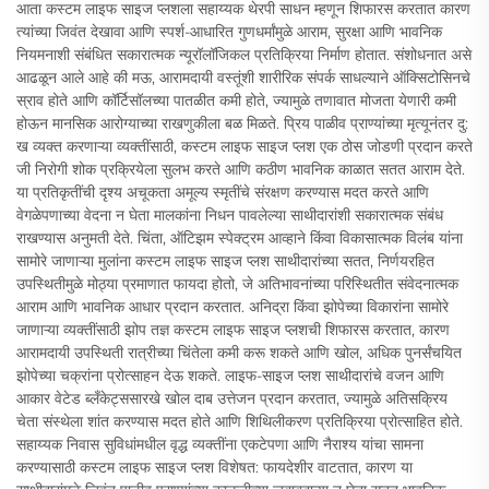
आता कस्टम लाइफ साइज प्लशला सहाय्यक थेरपी साधन म्हणून शिफारस करतात कारण
त्यांच्या जिवंत देखावा आणि स्पर्श-आधारित गुणधर्मांमुळे आराम, सुरक्षा आणि भावनिक
नियमनाशी संबंधित सकारात्मक न्यूरॉलॉजिकल प्रतिक्रिया निर्माण होतात. संशोधनात असे
आढळून आले आहे की मऊ, आरामदायी वस्तूंशी शारीरिक संपर्क साधल्याने ऑक्सिटोसिनचे
स्राव होते आणि कॉर्टिसॉलच्या पातळीत कमी होते, ज्यामुळे तणावात मोजता येणारी कमी
होऊन मानसिक आरोग्याच्या राखणुकीला बळ मिळते. प्रिय पाळीव प्राण्यांच्या मृत्यूनंतर दु:
ख व्यक्त करणाऱ्या व्यक्तींसाठी, कस्टम लाइफ साइज प्लश एक ठोस जोडणी प्रदान करते
जी निरोगी शोक प्रक्रियेला सुलभ करते आणि कठीण भावनिक काळात सतत आराम देते.
या प्रतिकृतींची दृश्य अचूकता अमूल्य स्मृतींचे संरक्षण करण्यास मदत करते आणि
वेगळेपणाच्या वेदना न घेता मालकांना निधन पावलेल्या साथीदारांशी सकारात्मक संबंध
राखण्यास अनुमती देते. चिंता, ऑटिझम स्पेक्ट्रम आव्हाने किंवा विकासात्मक विलंब यांना
सामोरे जाणाऱ्या मुलांना कस्टम लाइफ साइज प्लश साथीदारांच्या सतत, निर्णयरहित
उपस्थितीमुळे मोठ्या प्रमाणात फायदा होतो, जे अतिभावनांच्या परिस्थितीत संवेदनात्मक
आराम आणि भावनिक आधार प्रदान करतात. अनिद्रा किंवा झोपेच्या विकारांना सामोरे
जाणाऱ्या व्यक्तींसाठी झोप तज्ञ कस्टम लाइफ साइज प्लशची शिफारस करतात, कारण
आरामदायी उपस्थिती रात्रीच्या चिंतेला कमी करू शकते आणि खोल, अधिक पुनर्संचयित
झोपेच्या चक्रांना प्रोत्साहन देऊ शकते. लाइफ-साइज प्लश साथीदारांचे वजन आणि
आकार वेटेड ब्लँकेट्ससारखे खोल दाब उत्तेजन प्रदान करतात, ज्यामुळे अतिसक्रिय
चेता संस्थेला शांत करण्यास मदत होते आणि शिथिलीकरण प्रतिक्रिया प्रोत्साहित होते.
सहाय्यक निवास सुविधांमधील वृद्ध व्यक्तींना एकटेपणा आणि नैराश्य यांचा सामना
करण्यासाठी कस्टम लाइफ साइज प्लश विशेषत: फायदेशीर वाटतात, कारण या