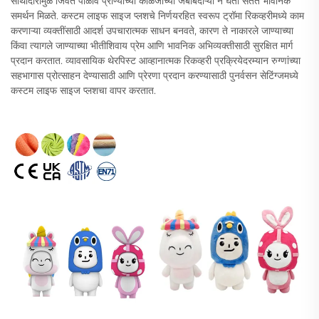
साथीदारांमुळे जिवंत पाळीव प्राण्यांच्या काळजीच्या जबाबदाऱ्या न घेता सतत भावनिक
समर्थन मिळते. कस्टम लाइफ साइज प्लशचे निर्णयरहित स्वरूप ट्रॉमा रिकव्हरीमध्ये काम
करणाऱ्या व्यक्तींसाठी आदर्श उपचारात्मक साधन बनवते, कारण ते नाकारले जाण्याच्या
किंवा त्यागले जाण्याच्या भीतीशिवाय प्रेम आणि भावनिक अभिव्यक्तीसाठी सुरक्षित मार्ग
प्रदान करतात. व्यावसायिक थेरपिस्ट आव्हानात्मक रिकव्हरी प्रक्रियेदरम्यान रुग्णांच्या
सहभागास प्रोत्साहन देण्यासाठी आणि प्रेरणा प्रदान करण्यासाठी पुनर्वसन सेटिंग्जमध्ये
कस्टम लाइफ साइज प्लशचा वापर करतात.