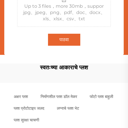
Up to 3 files，more 30mb，suppor
jpg、jpeg、png、pdf、doc、docx、
xls、xlsx、csv、txt
पाठवा
स्वतःच्या आकाराचे प्लश
अक्षर प्लश
निर्माणशील प्लश डॉल मेकर
फोटो प्लश बाहुली
प्लश प्रोटोटाइप जलद
लग्नाचे प्लश भेट
प्लश सुरक्षा चाचणी