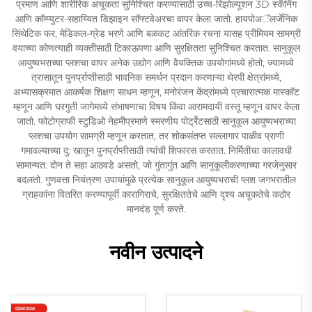
प्रमाण आणि शारीरिक अचूकता सुनिश्चित करण्यासाठी उच्च-रिझोल्यूशन 3D स्कॅनिंग
आणि कॉम्प्युटर-सहाय्यित डिझाइन सॉफ्टवेअरचा वापर केला जातो. हायपोअॅलर्जेनिक
सिंथेटिक फर, मेडिकल-ग्रेड भरणे आणि बळकट आंतरिक रचना यासह प्रीमियम सामग्री
वयाच्या कोणत्याही व्यक्तीसाठी टिकाऊपणा आणि सुरक्षितता सुनिश्चित करतात. सानुकूल
आयुष्यभराच्या प्लशचा वापर अनेक उद्योग आणि वैयक्तिक उपयोगांमध्ये होतो, ज्यामध्ये
त्रासातून पुनर्प्राप्तीसाठी भावनिक समर्थन प्रदान करणाऱ्या थेरपी क्षेत्रांमध्ये,
अभ्यासक्रमात आकर्षक शिक्षण साधन म्हणून, मनोरंजन केंद्रांमध्ये प्रचारात्मक मास्कॉट
म्हणून आणि घरगुती जागेमध्ये संभाषणाचा विषय किंवा आरामदायी वस्तू म्हणून वापर केला
जातो. फोटोग्राफी स्टुडिओ नेहमीप्रमाणे स्मरणीय पोर्ट्रेटसाठी सानुकूल आयुष्यभराच्या
प्लशचा उपयोग सामग्री म्हणून करतात, तर शोकसंतप्त सल्लागार पाळीव प्राणी
गमावल्याच्या दु: खातून पुनर्प्राप्तीसाठी त्यांची शिफारस करतात. निर्मितीचा कालावधी
सामान्यत: दोन ते सहा आठवडे असतो, जो गुंतागुंत आणि सानुकूलीकरणाच्या गरजेनुसार
बदलतो. गुणवत्ता नियंत्रण उपायांमुळे प्रत्येक सानुकूल आयुष्यभराची प्लश जगभरातील
ग्राहकांना वितरित करण्यापूर्वी कारागिराचे, सुरक्षिततेचे आणि दृश्य अचूकतेचे कठोर
मानदंड पूर्ण करते.
नवीन उत्पादने