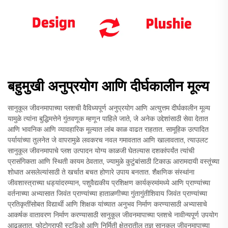
बहुमुखी अनुप्रयोग आणि दीर्घकालीन मूल्य
सानुकूल जीवनमापाच्या प्लशची वैविध्यपूर्ण अनुप्रयोग आणि अत्युत्तम दीर्घकालीन मूल्य
यामुळे त्यांना बुद्धिमत्तेने गुंतवणूक म्हणून पाहिले जाते, जे अनेक उद्देशांसाठी सेवा देतात
आणि भावनिक आणि व्यावहारिक मूल्यात लांब काळ वाढत राहतात. सामूहिक उत्पादित
पर्यायांच्या तुलनेत जे वापरामुळे लवकरच नवल गमावतात आणि खालावतात, त्याउलट
सानुकूल जीवनमापाचे प्लश उत्पादन योग्य काळजी घेतल्यास दशकांपर्यंत त्यांची
प्रासंगिकता आणि स्थिती कायम ठेवतात, ज्यामुळे कुटुंबांसाठी टिकाऊ आरामदायी वस्तूंच्या
शोधात असलेल्यांसाठी ते खर्चात बचत होणारे उपाय बनतात. शैक्षणिक संस्थांना
जीवशास्त्राच्या धड्यांदरम्यान, पशुवैद्यकीय प्रशिक्षण कार्यक्रमांमध्ये आणि प्राण्यांच्या
वर्तनाच्या अभ्यासात जिवंत प्राण्यांच्या हाताळणीच्या गुंतागुंतीशिवाय जिवंत प्राण्यांच्या
प्रतिकृतींसोबत विद्यार्थी आणि शिक्षक यांच्यात अनुभव निर्माण करण्यासाठी अभ्यासाचे
आकर्षक वातावरण निर्माण करण्यासाठी सानुकूल जीवनमापाच्या प्लशचे नावीन्यपूर्ण उपयोग
आढळतात. फोटोग्राफी स्टुडिओ आणि निर्मिती क्षेत्रातील तज्ञ सानुकूल जीवनमापाच्या