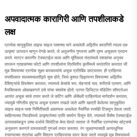
अपवादात्मक कारागिरी आणि तपशीलाकडे
लक्ष
प्रत्येक सानुकूलित लाइफ साइज प्लशच्या मागे असलेली अद्वितीय कारागिरी त्याला एक
उत्कृष्ट उत्पादन म्हणून वेगळे करते, जे अतुलनीय गुणवत्ता आणि दृश्य अचूकता प्रदान
करते. मास्टर कारागीर टेक्सटाईल कला आणि मूर्तिकला तंत्रांमध्ये दशकांचा अनुभव
वापरून ग्राहकांच्या फोटो आणि तपशीलांना त्रिमितीय कृतींमध्ये रूपांतरित करतात जी
मूळ विषयाच्या प्रत्येक सूक्ष्म बारकाव्यांचे अचूक प्रतिबिंब उमटवतात. ही प्रक्रिया
तपशीलवार सल्लामसलतींद्वारे सुरू होते, जिथे कुशल डिझायनर विषयाच्या अद्वितीय
वैशिष्ट्यांचे विश्लेषण करतात, ज्यामध्ये केसांचे रूप, चेहऱ्याचे भाव, शरीराचे प्रमाण, आणि
वैयक्तिकता ओळखवणारे ठसे यांचा समावेश होतो. प्रगत डिजिटल मॉडेलिंग सॉफ्टवेअर
अत्यंत अचूक साचे तयार करते जे कटिंग आणि अ‍ॅसेंब्ली प्रक्रियेला मार्गदर्शन करतात,
ज्यामुळे गणितीय दृष्ट्या अचूक प्रमाण राखले जाते आणि खात्री केलेल्या सानुकूलित
लाइफ साइज प्लश निर्मितींसाठी आवश्यक असलेला नैसर्गिक स्पर्शही टिकवून ठेवला जातो.
साहित्याच्या निवडीमध्ये उत्कृष्टतेच्या प्रति समर्पण दिसून येते, ज्यामध्ये विशेष टेक्सटाईल
उत्पादकांकडून उच्च-दर्जाचे सिंथेटिक केस घेतले जातात जे नैसर्गिक प्राण्यांच्या कोट्सचे
अनुकरण करणारे वास्तववादी गुणधर्म तयार करतात. रंग जुळवण्यासाठी अत्याधुनिक
रंगवण्याच्या तंत्रांचा आणि मिश्रण प्रक्रियांचा वापर केला जातो ज्यामुळे मूळ विषयामध्ये