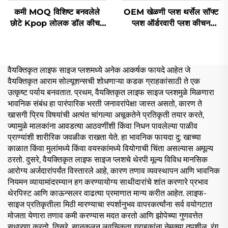
कमी MOQ विशिष्ट बनवलेले
OEM खेळणी प्लश थर्सेल सॉफ्ट
छोटे Kpop लोलक डॉल कीचन
प्लश ऑर्डरवारी प्लश कीचन
खेळणे विशिष्ट लोलक कीचन
जानवर खेळणी सॉफ्ट स्टफ्ड
जानवर खेळणी
वैयक्तिकृत लाइफ साइज प्लशमध्ये अनेक आकर्षक फायदे आहेत जे
वैयक्तिकृत आराम सोल्यूशन्सची शोधणाऱ्या कडक ग्राहकांसाठी ते एक
उत्कृष्ट पर्याय बनवतात. प्रथम, वैयक्तिकृत लाइफ साइज प्लशमुळे मिळणारा
भावनिक संबंध हा पारंपारिक भरती जनावरांपेक्षा जास्त असतो, कारण ते
खासगी प्रिय विषयांची अत्यंत चांगल्या अचूकतेने प्रतिकृती तयार करते,
ज्यामुळे मालकांना आवडत्या आठवणींशी किंवा निधन पावलेल्या पाळीव
प्राण्यांशी शारीरिक जवळीक राखता येते. हा भावनिक फायदा दु: खाच्या
काळात किंवा मुलांमध्ये किंवा वयस्कांमध्ये वियोगाची चिंता असल्यास अमूल्य
ठरतो. दुसरे, वैयक्तिकृत लाइफ साइज प्लशचे थेरपी मूल्य विविध मानसिक
आरोग्य अर्जदारांपर्यंत विस्तारले आहे, कारण तणाव व्यवस्थापन आणि भावनिक
नियमन व्यायामांदरम्यान हग करण्यायोग्य साथीदारांचे शांत करणारे प्रभाव
थेरपिस्ट आणि काऊन्सलर वाढत्या प्रमाणात मान्य करीत आहेत. लाइफ-
साइज प्रतिकृतीला मिठी मारण्याचा स्पर्शानुभव वापरकर्त्यांना सर्व वयोगटात
मोजता येणारा तणाव कमी करण्यास मदत करतो आणि झोपेच्या गुणवत्तेत
सुधारणा करतो. तिसरे, सानुकूलन लवचिकता ग्राहकांना नेमक्या तपशील, रंग,