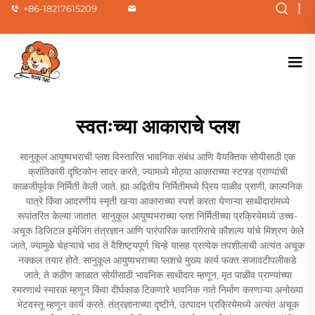
|
+86-18217615209
स्वतःच्या आकाराचे प्लश
सानुकूल आयुष्यभराची प्लश विस्तारित भावनिक संबंध आणि वैयक्तिक सोयीसाठी एक
क्रांतिकारी दृष्टिकोन सादर करते, ज्यामध्ये मोठ्या आकाराच्या स्टफ्ड प्राण्यांची
काळजीपूर्वक निर्मिती केली जाते. ह्या अद्वितीय निर्मितीमध्ये प्रिय पाळीव प्राणी, काल्पनिक
पात्रे किंवा आदरणीय स्मृती खऱ्या आकाराच्या स्पर्श करता येणाऱ्या साथीदारांमध्ये
रूपांतरित केल्या जातात. सानुकूल आयुष्यभराच्या प्लश निर्मितीच्या प्रक्रियेमध्ये उच्च-
अचूक डिजिटल इमेजिंग तंत्रज्ञान आणि पारंपारिक कारागिराचे कौशल्य यांचे मिश्रण केले
जाते, ज्यामुळे चेहऱ्याचे भाव ते वैशिष्ट्यपूर्ण चिन्हे यासह प्रत्येक तपशीलाची अत्यंत अचूक
नक्कल तयार होते. सानुकूल आयुष्यभराच्या प्लशचे मुख्य कार्य फक्त सजावटीपलीकडे
जाते; ते कठीण काळात सोयीसाठी भावनिक साथीदार म्हणून, मृत पाळीव प्राण्यांच्या
स्मरणार्थ स्मारक म्हणून किंवा दीर्घकाळ टिकणारे भावनिक नाते निर्माण करणाऱ्या अनोख्या
भेटवस्तू म्हणून कार्य करते. तंत्रज्ञानाच्या दृष्टीने, उत्पादन प्रक्रियेमध्ये अत्यंत अचूक