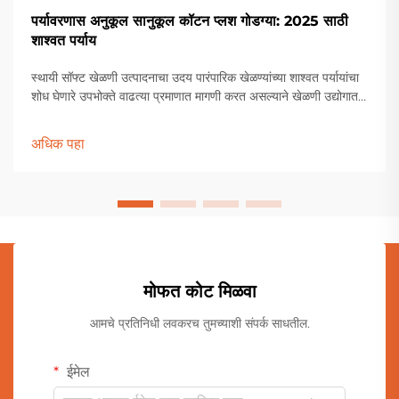
पर्यावरणास अनुकूल सानुकूल कॉटन प्लश गोडग्या: 2025 साठी
शाश्वत पर्याय
स्थायी सॉफ्ट खेळणी उत्पादनाचा उदय पारंपारिक खेळण्यांच्या शाश्वत पर्यायांचा
शोध घेणारे उपभोक्ते वाढत्या प्रमाणात मागणी करत असल्याने खेळणी उद्योगात
अद्भुत बदल होत आहेत. या हिरव्या क्रांतीच्या अग्रभागावर आहेत पर्यावरणपूरक
क...
अधिक पहा
मोफत कोट मिळवा
आमचे प्रतिनिधी लवकरच तुमच्याशी संपर्क साधतील.
ईमेल