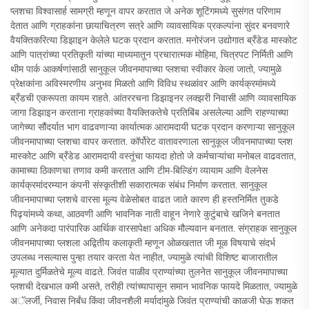
प्लशचा विश्वासार्ह सामग्री म्हणून वापर करतात जे अनेक शूटिंगमध्ये सुसंगत परिणाम
देतात आणि ग्राहकांना छायाचित्रण सत्रे आणि व्यावसायिक प्रकल्पांना सुंदर बनवणारे
वैयक्तिकरित्या डिझाइन केलेले घटक प्रदान करतात. मनोरंजन उद्योगात ब्रँडेड मास्कोट
आणि पात्रांच्या प्रतिकृती यांच्या माध्यमातून प्रचारात्मक मोहिमा, चित्रपट निर्मिती आणि
थीम पार्क आकर्षणांसाठी सानुकूल जीवनमापाच्या प्लशचा स्वीकार केला जातो, ज्यामुळे
प्रेक्षकांना अविस्मरणीय अनुभव मिळतो आणि विविध स्थळांवर आणि कार्यक्रमांमध्ये
ब्रँडची एकरूपता कायम राहते. आंतररचना डिझाइनर लक्झरी निवासी आणि व्यावसायिक
जागा डिझाइन करताना ग्राहकांच्या वैयक्तिकतेचे प्रतिबिंब असलेल्या आणि राहण्याच्या
जागेच्या सौंदर्यात भाग वाढवणाऱ्या कार्यात्मक आरामदायी घटक प्रदान करणाऱ्या सानुकूल
जीवनमापाच्या प्लशचा वापर करतात. कॉर्पोरेट वातावरणाला सानुकूल जीवनमापाच्या प्लश
मास्कोट आणि ब्रँडेड आरामदायी वस्तूंचा फायदा होतो जे कर्मचाऱ्यांचा मनोबल वाढवतात,
कामाच्या ठिकाणचा तणाव कमी करतात आणि टीम-बिल्डिंग व्यायाम आणि वेलनेस
कार्यक्रमांदरम्यान कंपनी संस्कृतीशी सकारात्मक संबंध निर्माण करतात. सानुकूल
जीवनमापाच्या प्लशचे वारसा मूल्य वेळेसोबत वाढत जाते कारण ही हस्तनिर्मित तुकडे
पिढ्यांमध्ये कथा, आठवणी आणि भावनिक नाती वाहून नेणारे कुटुंबाचे खजिने बनतात
आणि अनेकदा पारंपारिक आर्थिक वारसापेक्षा अधिक मौल्यवान बनतात. संग्राहक सानुकूल
जीवनमापाच्या प्लशला अद्वितीय कलाकृती म्हणून ओळखतात जी मूळ विषयाचे संदर्भ
उपलब्ध नसल्यास पुन्हा तयार करता येत नाहीत, ज्यामुळे त्यांची विशिष्ट बाजारातील
मूल्यात दुर्मिळतेचे मूल्य वाढते. जिवंत पाळीव प्राण्यांच्या तुलनेत सानुकूल जीवनमापाच्या
प्लशची देखभाल कमी असते, तरीही त्यांच्यापासून समान भावनिक फायदे मिळतात, ज्यामुळे
अॅलर्जी, निवास निर्बंध किंवा जीवनशैली मर्यादांमुळे जिवंत प्राण्यांची काळजी घेऊ शकत