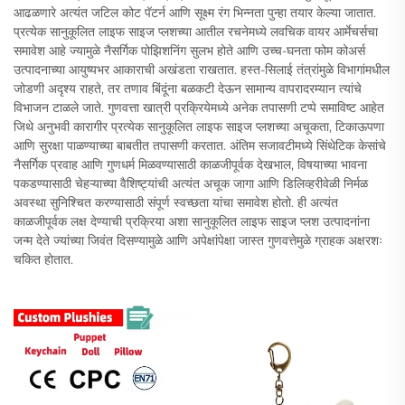
आढळणारे अत्यंत जटिल कोट पॅटर्न आणि सूक्ष्म रंग भिन्नता पुन्हा तयार केल्या जातात.
प्रत्येक सानुकूलित लाइफ साइज प्लशच्या आतील रचनेमध्ये लवचिक वायर आर्मेचर्सचा
समावेश आहे ज्यामुळे नैसर्गिक पोझिशनिंग सुलभ होते आणि उच्च-घनता फोम कोअर्स
उत्पादनाच्या आयुष्यभर आकाराची अखंडता राखतात. हस्त-सिलाई तंत्रांमुळे विभागांमधील
जोडणी अदृश्य राहते, तर तणाव बिंदूंना बळकटी देऊन सामान्य वापरादरम्यान त्यांचे
विभाजन टाळले जाते. गुणवत्ता खात्री प्रक्रियेमध्ये अनेक तपासणी टप्पे समाविष्ट आहेत
जिथे अनुभवी कारागीर प्रत्येक सानुकूलित लाइफ साइज प्लशच्या अचूकता, टिकाऊपणा
आणि सुरक्षा पाळण्याच्या बाबतीत तपासणी करतात. अंतिम सजावटीमध्ये सिंथेटिक केसांचे
नैसर्गिक प्रवाह आणि गुणधर्म मिळवण्यासाठी काळजीपूर्वक देखभाल, विषयाच्या भावना
पकडण्यासाठी चेहऱ्याच्या वैशिष्ट्यांची अत्यंत अचूक जागा आणि डिलिव्हरीवेळी निर्मळ
अवस्था सुनिश्चित करण्यासाठी संपूर्ण स्वच्छता यांचा समावेश होतो. ही अत्यंत
काळजीपूर्वक लक्ष देण्याची प्रक्रिया अशा सानुकूलित लाइफ साइज प्लश उत्पादनांना
जन्म देते ज्यांच्या जिवंत दिसण्यामुळे आणि अपेक्षांपेक्षा जास्त गुणवत्तेमुळे ग्राहक अक्षरशः
चकित होतात.