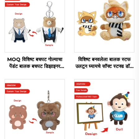
MOQ विशिष्ट बचपट गोल्याचा
विशिष्ट बनवलेला बालक स्टफ
पेंडंट बालक बचपट डिझाइनर
उलटून घ्यायचे सॉफ्ट स्टफ्ड डॉल
खराब लोगो विशिष्ट लोलक
लोलक निर्माते विशिष्ट लोलक
खेळण्याचा कीचन
खेळणे