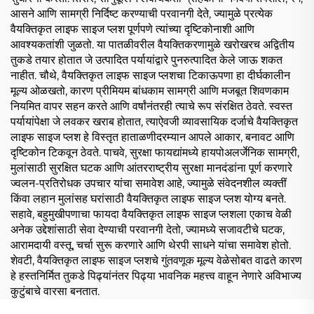
आसने आणि सामग्री निर्दिष्ट करण्याची परवानगी देते, ज्यामुळे प्रत्येक
वैयक्तिकृत लाइफ साइज प्लश पूर्णपणे त्यांच्या दृष्टिकोनाशी आणि
आवश्यकतांशी जुळतो. या पातळीवरील वैयक्तिकरणामुळे खरोखरच अद्वितीय
तुकडे तयार होतात जे उत्पादित पर्यायांद्वारे पुनरुत्पादित केले जाऊ शकत
नाहीत. चौथे, वैयक्तिकृत लाइफ साइज प्लशचा टिकाऊपणा हा दीर्घकालीन
मूल्य ओळखतो, कारण प्रीमियम बांधकाम सामग्री आणि मजबूत शिवणकाम
नियमित वापर सहन करते आणि वर्षांनंतरही त्याचे रूप संरक्षित ठेवते. स्वस्त
पर्यायांपेक्षा जे लवकर खराब होतात, त्याऐवजी व्यावसायिक दर्जाचे वैयक्तिकृत
लाइफ साइज प्लश हे विस्तृत हाताळणीदरम्यान आपले आकार, बनावट आणि
दृष्टिकोन टिकवून ठेवते. पाचवे, सुरक्षा फायद्यांमध्ये हायपोअलर्जेनिक सामग्री,
मुलांसाठी सुरक्षित घटक आणि आंतरराष्ट्रीय सुरक्षा मानदंडांना पूर्ण करणारे
ज्वलन-प्रतिरोधक उपचार यांचा समावेश आहे, ज्यामुळे संवेदनशील व्यक्तीं
किंवा लहान मुलांसह घरांसाठी वैयक्तिकृत लाइफ साइज प्लश योग्य बनते.
सहावे, बहुमुखीपणाचा फायदा वैयक्तिकृत लाइफ साइज प्लशला एकाच वेळी
अनेक उद्देशांसाठी सेवा देण्याची परवानगी देतो, ज्यामध्ये सजावटीचे घटक,
आरामदायी वस्तू, चर्चा सुरू करणारे आणि थेरपी साधने यांचा समावेश होतो.
शेवटी, वैयक्तिकृत लाइफ साइज प्लशचे गुंतवणूक मूल्य वेळेसोबत वाढते कारण
हे हस्तनिर्मित तुकडे पिढ्यांनंतर पिढ्या भावनिक महत्त्व वाहून नेणारे अविभाज्य
कुटुंबाचे वारसा बनतात.