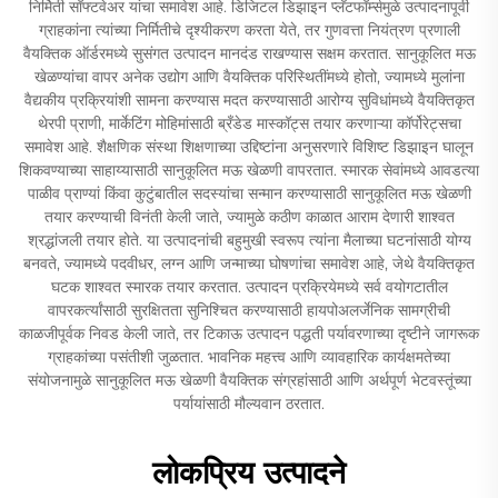
निर्मिती सॉफ्टवेअर यांचा समावेश आहे. डिजिटल डिझाइन प्लॅटफॉर्म्समुळे उत्पादनापूर्वी
ग्राहकांना त्यांच्या निर्मितीचे दृश्यीकरण करता येते, तर गुणवत्ता नियंत्रण प्रणाली
वैयक्तिक ऑर्डरमध्ये सुसंगत उत्पादन मानदंड राखण्यास सक्षम करतात. सानुकूलित मऊ
खेळण्यांचा वापर अनेक उद्योग आणि वैयक्तिक परिस्थितींमध्ये होतो, ज्यामध्ये मुलांना
वैद्यकीय प्रक्रियांशी सामना करण्यास मदत करण्यासाठी आरोग्य सुविधांमध्ये वैयक्तिकृत
थेरपी प्राणी, मार्केटिंग मोहिमांसाठी ब्रँडेड मास्कॉट्स तयार करणाऱ्या कॉर्पोरेट्सचा
समावेश आहे. शैक्षणिक संस्था शिक्षणाच्या उद्दिष्टांना अनुसरणारे विशिष्ट डिझाइन घालून
शिकवण्याच्या साहाय्यासाठी सानुकूलित मऊ खेळणी वापरतात. स्मारक सेवांमध्ये आवडत्या
पाळीव प्राण्यां किंवा कुटुंबातील सदस्यांचा सन्मान करण्यासाठी सानुकूलित मऊ खेळणी
तयार करण्याची विनंती केली जाते, ज्यामुळे कठीण काळात आराम देणारी शाश्वत
श्रद्धांजली तयार होते. या उत्पादनांची बहुमुखी स्वरूप त्यांना मैलाच्या घटनांसाठी योग्य
बनवते, ज्यामध्ये पदवीधर, लग्न आणि जन्माच्या घोषणांचा समावेश आहे, जेथे वैयक्तिकृत
घटक शाश्वत स्मारक तयार करतात. उत्पादन प्रक्रियेमध्ये सर्व वयोगटातील
वापरकर्त्यांसाठी सुरक्षितता सुनिश्चित करण्यासाठी हायपोअलर्जेनिक सामग्रीची
काळजीपूर्वक निवड केली जाते, तर टिकाऊ उत्पादन पद्धती पर्यावरणाच्या दृष्टीने जागरूक
ग्राहकांच्या पसंतीशी जुळतात. भावनिक महत्त्व आणि व्यावहारिक कार्यक्षमतेच्या
संयोजनामुळे सानुकूलित मऊ खेळणी वैयक्तिक संग्रहांसाठी आणि अर्थपूर्ण भेटवस्तूंच्या
पर्यायांसाठी मौल्यवान ठरतात.
लोकप्रिय उत्पादने