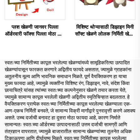
प्लश खेळणी जानवर पिल्ला
विशिष्ट थोऱ्यासाठी डिझाइन मिनी
ऑर्डरवारी फॉक्स पिल्ला मोठा डॉल
सॉफ्ट खेळणे लोलक निर्मिती खेळणे
जानवर प्लश स्टफ्ड फॉक्स खेळणी
भरपूर जानवर लोलक विशिष्ट
स्वतःच्या निर्मितीच्या कापूस भरलेल्या खेळण्यांमध्ये सामूहिकरित्या उत्पादित
खेळण्यांपासून फारकत करणारे अद्वितीय फायदे असतात, ज्यामुळे ग्राहकांना
अतुलनीय मूल्य आणि भावनिक समाधान मिळते. पूर्ण वैयक्तिकरण हा याचा
मुख्य फायदा आहे, ज्यामुळे व्यक्तींना विशिष्ट रंग, डिझाइन, नावे, संदेश किंवा
छायाचित्रे यांसह त्यांच्या स्वतःच्या कल्पनेनुसार खेळणे तयार करता येते,
ज्यामुळे सामान्य कापूस भरलेली खेळणी अद्वितीय स्मृतिचिन्हात बदलतात. हे
वैयक्तिकरण प्रत्येक स्वतःच्या निर्मितीच्या कापूस भरलेल्या खेळण्याला एक-
आण-एकच निर्मिती बनवते, जे सामान्य विक्री मार्गांद्वारे पुनरावृत्ती करणे अशक्य
असते. उच्च दर्जाची बनावट हा दुसरा मोठा फायदा आहे, कारण निर्माते
सामान्यतः स्वतःच्या ऑर्डरच्या उत्पादनासाठी उत्तम दर्जाची सामग्री आणि
तंत्रज्ञान वापरतात, ज्यामुळे बाजारातील सामान्य खेळण्यांच्या तुलनेत अधिक
टिकाऊपणा आणि दीर्घायुष्य मिळते. स्वतःच्या निर्मितीच्या कापूस भरलेल्या