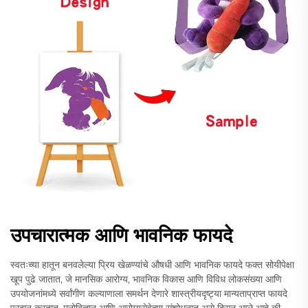
उपचारात्मक आणि भावनिक फायदे
स्वतःच्या हातून बनवलेल्या प्रिय खेळण्यांचे औषधी आणि भावनिक फायदे फक्त सोयीपेक्षा
खूप पुढे जातात, जे मानसिक आरोग्य, भावनिक विकास आणि विविध लोकसंख्या आणि
उपयोजनांमध्ये सर्वांगीण कल्याणाला समर्थन देणारे शास्त्रीयदृष्ट्या मान्यताप्राप्त फायदे
प्रदान करतात. मनोविज्ञान आणि आरोग्यसेवेच्या संशोधनात असे दिसून आले आहे की