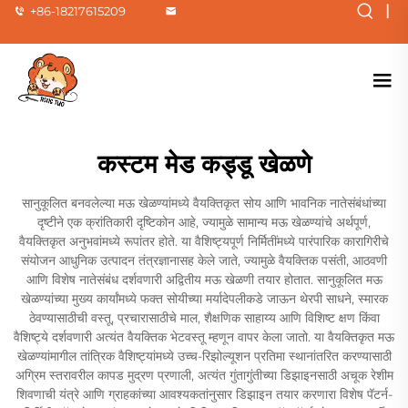
|
+86-18217615209
कस्टम मेड कड्डू खेळणे
सानुकूलित बनवलेल्या मऊ खेळण्यांमध्ये वैयक्तिकृत सोय आणि भावनिक नातेसंबंधांच्या
दृष्टीने एक क्रांतिकारी दृष्टिकोन आहे, ज्यामुळे सामान्य मऊ खेळण्यांचे अर्थपूर्ण,
वैयक्तिकृत अनुभवांमध्ये रूपांतर होते. या वैशिष्ट्यपूर्ण निर्मितींमध्ये पारंपारिक कारागिरीचे
संयोजन आधुनिक उत्पादन तंत्रज्ञानासह केले जाते, ज्यामुळे वैयक्तिक पसंती, आठवणी
आणि विशेष नातेसंबंध दर्शवणारी अद्वितीय मऊ खेळणी तयार होतात. सानुकूलित मऊ
खेळण्यांच्या मुख्य कार्यांमध्ये फक्त सोयीच्या मर्यादेपलीकडे जाऊन थेरपी साधने, स्मारक
ठेवण्यासाठीची वस्तू, प्रचारासाठीचे माल, शैक्षणिक साहाय्य आणि विशिष्ट क्षण किंवा
वैशिष्ट्ये दर्शवणारी अत्यंत वैयक्तिक भेटवस्तू म्हणून वापर केला जातो. या वैयक्तिकृत मऊ
खेळण्यांमागील तांत्रिक वैशिष्ट्यांमध्ये उच्च-रिझोल्यूशन प्रतिमा स्थानांतरित करण्यासाठी
अग्रिम स्तरावरील कापड मुद्रण प्रणाली, अत्यंत गुंतागुंतीच्या डिझाइनसाठी अचूक रेशीम
शिवणाची यंत्रे आणि ग्राहकांच्या आवश्यकतांनुसार डिझाइन तयार करणारा विशेष पॅटर्न-