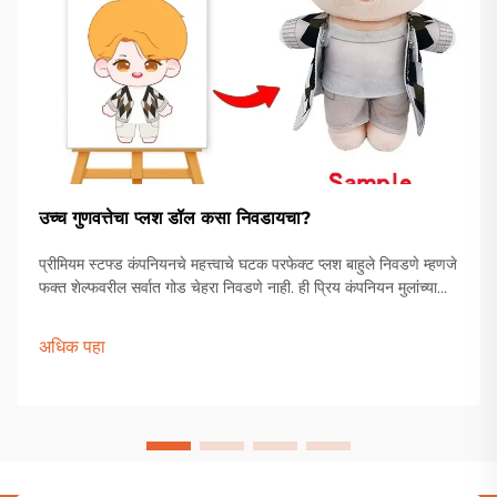
उच्च गुणवत्तेचा प्लश डॉल कसा निवडायचा?
प्रीमियम स्टफ्ड कंपनियनचे महत्त्वाचे घटक परफेक्ट प्लश बाहुले निवडणे म्हणजे
फक्त शेल्फवरील सर्वात गोड चेहरा निवडणे नाही. ही प्रिय कंपनियन मुलांच्या
खेळण्यांच्या पेटीपासून ते प्रौढ संग्राहकांच्या प्रदर्शनापर्यंत विशेष स्थान
राखतात.
अधिक पहा