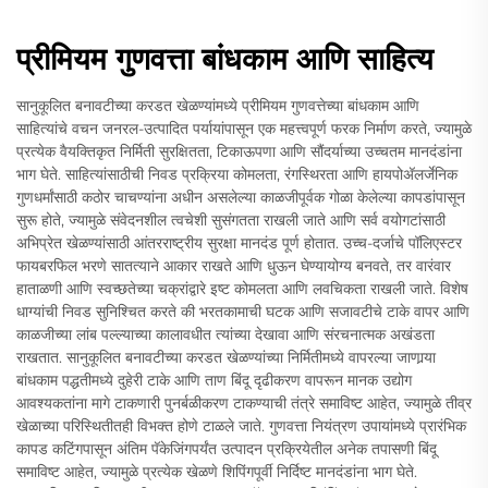
प्रीमियम गुणवत्ता बांधकाम आणि साहित्य
सानुकूलित बनावटीच्या करडत खेळण्यांमध्ये प्रीमियम गुणवत्तेच्या बांधकाम आणि
साहित्यांचे वचन जनरल-उत्पादित पर्यायांपासून एक महत्त्वपूर्ण फरक निर्माण करते, ज्यामुळे
प्रत्येक वैयक्तिकृत निर्मिती सुरक्षितता, टिकाऊपणा आणि सौंदर्याच्या उच्चतम मानदंडांना
भाग घेते. साहित्यांसाठीची निवड प्रक्रिया कोमलता, रंगस्थिरता आणि हायपोअ‍ॅलर्जेनिक
गुणधर्मांसाठी कठोर चाचण्यांना अधीन असलेल्या काळजीपूर्वक गोळा केलेल्या कापडांपासून
सुरू होते, ज्यामुळे संवेदनशील त्वचेशी सुसंगतता राखली जाते आणि सर्व वयोगटांसाठी
अभिप्रेत खेळण्यांसाठी आंतरराष्ट्रीय सुरक्षा मानदंड पूर्ण होतात. उच्च-दर्जाचे पॉलिएस्टर
फायबरफिल भरणे सातत्याने आकार राखते आणि धुऊन घेण्यायोग्य बनवते, तर वारंवार
हाताळणी आणि स्वच्छतेच्या चक्रांद्वारे इष्ट कोमलता आणि लवचिकता राखली जाते. विशेष
धाग्यांची निवड सुनिश्चित करते की भरतकामाची घटक आणि सजावटीचे टाके वापर आणि
काळजीच्या लांब पल्ल्याच्या कालावधीत त्यांच्या देखावा आणि संरचनात्मक अखंडता
राखतात. सानुकूलित बनावटीच्या करडत खेळण्यांच्या निर्मितीमध्ये वापरल्या जाणार्‍या
बांधकाम पद्धतीमध्ये दुहेरी टाके आणि ताण बिंदू दृढीकरण वापरून मानक उद्योग
आवश्यकतांना मागे टाकणारी पुनर्बळीकरण टाकण्याची तंत्रे समाविष्ट आहेत, ज्यामुळे तीव्र
खेळाच्या परिस्थितीतही विभक्त होणे टाळले जाते. गुणवत्ता नियंत्रण उपायांमध्ये प्रारंभिक
कापड कटिंगपासून अंतिम पॅकेजिंगपर्यंत उत्पादन प्रक्रियेतील अनेक तपासणी बिंदू
समाविष्ट आहेत, ज्यामुळे प्रत्येक खेळणे शिपिंगपूर्वी निर्दिष्ट मानदंडांना भाग घेते.