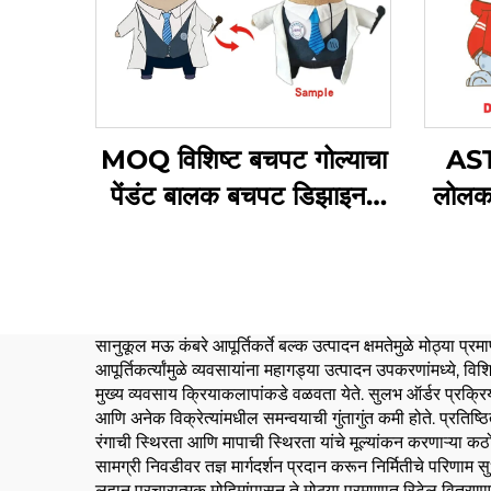
MOQ विशिष्ट बचपट गोल्याचा
AST
पेंडंट बालक बचपट डिझाइनर
लोलक 
खराब लोगो विशिष्ट लोलक
सॉफ्
खेळण्याचा कीचन
सानुकूल मऊ कंबरे आपूर्तिकर्ते बल्क उत्पादन क्षमतेमुळे मोठ्या 
आपूर्तिकर्त्यांमुळे व्यवसायांना महागड्या उत्पादन उपकरणांमध्ये,
मुख्य व्यवसाय क्रियाकलापांकडे वळवता येते. सुलभ ऑर्डर प्रक्र
आणि अनेक विक्रेत्यांमधील समन्वयाची गुंतागुंत कमी होते. प्रतिष्ठ
रंगाची स्थिरता आणि मापाची स्थिरता यांचे मूल्यांकन करणाऱ्या क
सामग्री निवडीवर तज्ञ मार्गदर्शन प्रदान करून निर्मितीचे परिणाम स
लहान प्रचारात्मक मोहिमांपासून ते मोठ्या प्रमाणात रिटेल वितरण