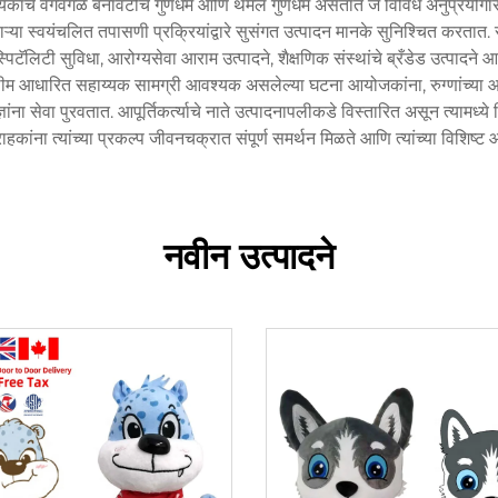
त्येकाचे वेगवेगळे बनावटीचे गुणधर्म आणि थर्मल गुणधर्म असतात जे विविध अनुप्रयोग
्या स्वयंचलित तपासणी प्रक्रियांद्वारे सुसंगत उत्पादन मानके सुनिश्चित करतात. स
हॉस्पिटॅलिटी सुविधा, आरोग्यसेवा आराम उत्पादने, शैक्षणिक संस्थांचे ब्रँडेड उत्पा
पारांना, थीम आधारित सहाय्यक सामग्री आवश्यक असलेल्या घटना आयोजकांना, रुग्णांच
ा सेवा पुरवतात. आपूर्तिकर्त्याचे नाते उत्पादनापलीकडे विस्तारित असून त्यामध्ये
हकांना त्यांच्या प्रकल्प जीवनचक्रात संपूर्ण समर्थन मिळते आणि त्यांच्या विशिष्ट आराम
नवीन उत्पादने