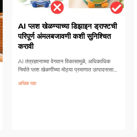
AI प्लश खेळण्याच्या डिझाइन ड्राफ्टची
परिपूर्ण अंमलबजावणी कशी सुनिश्चित
करावी
AI तंत्रज्ञानाच्या वेगवान विकासामुळे, अधिकाधिक
निर्माते प्लश खेळणींच्या मोठ्या प्रमाणात उत्पादनासाठी
AI-जनरेटेड डिझाइनचा वापर करत आहेत. मात्र,
अधिक पहा
जेव्हा या डिझाइन्स भौतिक नमुन्यांमध्ये रूपांतरित केल्या
जातात, तेव्हा वास्तविक प्रतिमेशी अक्षरशः फरक
असतो...