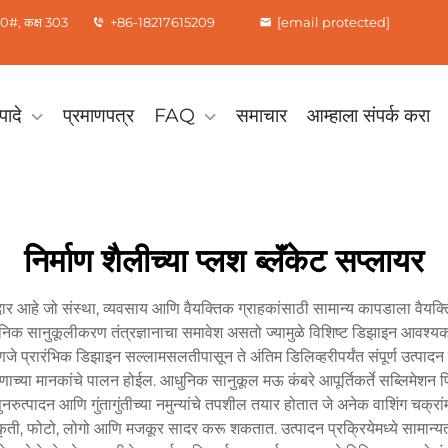
0#, कक्ष 303
+86-18217615209
[email protected]
पादे
प्रमाणपत्र
FAQ
समाचार
आम्हाला संपर्क करा
निर्माण शैलीच्या प्लश ब्लॅंकेट सप्लायर
ार आहे जो संस्था, व्यवसाय आणि वैयक्तिक ग्राहकांसाठी सामान्य कापडाला वैयक्तिकृत
ुनिक सानुकूलीकरण तंत्रज्ञानाचा समावेश असतो ज्यामुळे विशिष्ट डिझाइन आवश्यकता
हणजे प्रारंभिक डिझाइन सल्लामसलतीपासून ते अंतिम डिलिव्हरीपर्यंत संपूर्ण उत्पादन प
 मानकांचे पालन होईल. आधुनिक सानुकूल मऊ कंबरे आपूर्तिकर्ते सब्लिमेशन प्रिंट
पुनरुत्पादन आणि गुंतागुंतीच्या नमुन्यांचे तपशील तयार होतात जे अनेक वाशिंग चक्रा
 कलाकृती, फोटो, लोगो आणि मजकूर सादर करू शकतात. उत्पादन प्रक्रियेमध्ये सामान