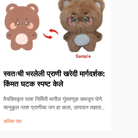
स्वतःची भरलेली प्राणी खरेदी मार्गदर्शक:
व्हि
किंमत घटक स्पष्ट केले
किंम
वैयक्तिकृत प्लश निर्मिती मागील गुंतवणूक समजून घेणे.
व्हिं
सानुकूल प्लश प्राणीचा जग हा कला, उत्पादन तज्ञता
संग्र
आणि वैयक्तिक अभिव्यक्ती यांच्या एक अद्वितीय
आहे, 
अधिक पहा
अधिक
छेदनबिंदूचे प्रतिनिधित्व करतो. तुम्ही ब्रँड तयार
गुंतव
करण्याचा विचार करणारा व्यवसाय मालक असलात
लहान 