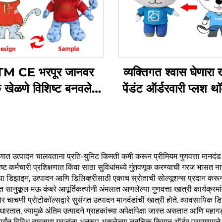
M CE भरपूर जानवर
व्यक्तिगत श्वास घेणारा 
खेळणे विशिष्ट बनवलेले
पेंडंट ऑर्डरवारी प्लश 
ट लोलक खेळणे विकतात
प्रमाणात उत्पादन चालवताना प्रति-युनिट किमती कमी करून प्रीमियम गुणवत्ता मानदंड
 विशिष्ट कर्मचारी प्रशिक्षणात किंवा साठा सुविधांमध्ये गुंतवणूक करण्याची गरज भास
िया डिझाइन, उत्पादन आणि डिलिव्हरीसाठी एकाच स्रोताची सोल्यूशन्स प्रदान करून 
ित सानुकूल मऊ कंबरे आपूर्तिकर्त्यांनी अंमलात आणलेल्या गुणवत्ता खात्री कार्यक्र
ठोर चाचणी प्रोटोकॉल्सद्वारे सुसंगत उत्पादन मानदंडांची खात्री होते. व्यावसाय
ुधारतात, ज्यामुळे अंतिम उत्पादने ग्राहकांच्या अपेक्षांपेक्षा जास्त असतात आणि मह
ापर्यंत विविध व्यवसाय गरजांना अनुरूप असलेल्या लवचिक किमान ऑर्डर प्रमाणामुळे