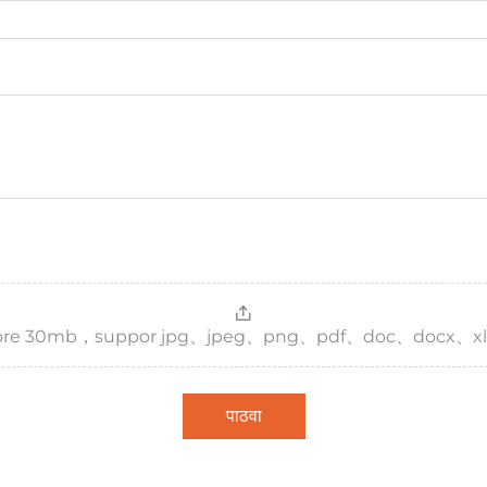
，more 30mb，suppor jpg、jpeg、png、pdf、doc、docx、xl
पाठवा