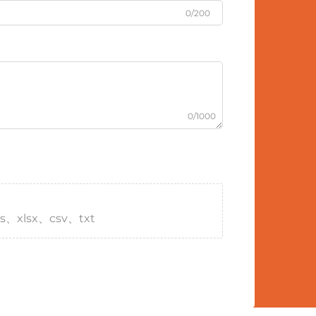
0/200
0/1000
s、xlsx、csv、txt