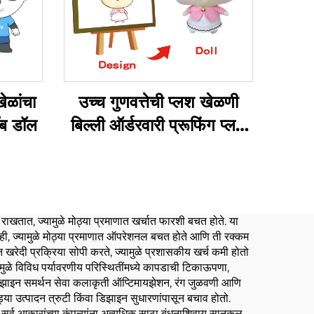
खेळांचा
उच्च गुणवत्तेची प्लश खेळणी
थॉब डॉल
बिल्ली ऑर्डरवारी प्रूफिंग प्लश
स्टफ्ड जानवर खेळणी
 राखतात, ज्यामुळे मोठ्या प्रमाणात खर्चात फारशी बचत होते. या
त नाही, ज्यामुळे मोठ्या प्रमाणात ऑपरेशनल बचत होते आणि ती रक्कम
खरेदी प्रक्रिया सोपी करते, ज्यामुळे प्रशासकीय खर्च कमी होतो
मांमुळे विविध पर्यावरणीय परिस्थितींमध्ये कापडाची टिकाऊपणा,
िक डिझाइन समर्थन सेवा कलाकृती ऑप्टिमायझेशन, रंग जुळवणी आणि
ागड्या उत्पादन त्रुटी किंवा डिझाइन सुधारणांपासून बचाव होतो.
 सर्व आकारांच्या कंपन्यांना अत्यधिक साठा बंधनाशिवाय सानुकूल