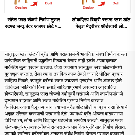
सॉफ्ट प्लश खेळणे निर्माणानुसार
लोकप्रिय विक्री स्टफ्ड प्लश डॉल
स्टफ्ड जन्तू बंदर अजगर छोटे प्लश
पेलूश मेंट्रीचर ऑर्डरवारी लोगो
खेळणे
प्लशी सॉफ्ट प्लश खेळणी
ऑर्डरवारी
सानुकूल प्लश खेळणी ब्रँड आणि ग्राहकांमध्ये भावनिक संबंध निर्माण करून
पारंपारिक जाहिराती पद्धतींना मिळवता येणार नाही इतके अपवादात्मक
मार्केटिंग मूल्य प्रदान करतात. जेव्हा व्यवसाय सानुकूल प्लश खेळण्यांमध्ये
गुंतवणूक करतात, तेव्हा त्यांना ठराविक काळ ठेवले जाणारे भौतिक प्रचार
साहित्य मिळते, ज्यामुळे ब्रँडचे सतत उघडपणे प्रदर्शन आणि ओळख होते.
डिजिटल जाहिराती किंवा छपाई साहित्याप्रमाणे लवकरच अप्रचलित
होण्याऐवजी, सानुकूल प्लश खेळणी वर्षानुवर्षे घरांमध्ये आणि कार्यालयांमध्ये
दृश्यमान राहतात आणि सतत मार्केटिंग प्रभाव निर्माण करतात.
वैयक्तिकरणाचा पैलू कंपन्यांना त्यांच्या ब्रँड ओळखीशी या प्रचार साहित्याचे
अचूक संरेखन करण्याची परवानगी देतो, ज्यामध्ये ब्रँड ओळख वाढवणाऱ्या
विशिष्ट रंग, लोगो आणि डिझाइन घटकांचा समावेश असतो. सानुकूल प्लश
खेळण्यांमुळे प्राप्तकर्त्यांमध्ये सकारात्मक भावनिक प्रतिसाद निर्माण होतात,
ज्यामुळे स्पॉन्सर ब्रँडसोबत अनुकूल संबंध निर्माण होऊन ग्राहक वफादारी