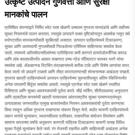
उत्कृष्ट उत्पादन गुणवत्ता आणि सुरक्षा
मानकांचे पालन
प्रतिष्ठित कंपन्यांद्वारे निर्मित स्वेट प्लश खेळणी उच्चतम गुणवत्ता मानदंडांचे आणि सर्वोत्तम
सुरक्षा नियमनांचे पालन करतात, ज्यामुळे उत्पादने फक्त दृष्टिकोनातून आकर्षक नसून सर्व
वयोगटातील वापरकर्त्यांसाठी सुरक्षितही असतात. उत्पादन प्रक्रियेमध्ये टिकाऊपणा,
सुरक्षा आणि आरामदायी गुणधर्मांसाठी निवडलेल्या प्रीमियम साहित्याचा समावेश केला
जातो, ज्यामध्ये अतिसंवेदनशीलतेच्या प्रतिक्रिया कमी करणारे हायपोअ‍ॅलर्जेनिक कापड
आणि लांब कालावधीपर्यंत आकार राखणारा उच्च-ग्रेड पॉलिएस्टर फायबर भरणे यांचा
समावेश आहे. अ‍ॅडव्हान्स्ड स्टिचिंग तंत्रज्ञानामध्ये बारीक टाके आणि विशेष धाग्यांचा वापर
केला जातो जो उघडणे टाळतो आणि तीव्र वापरादरम्यानही संरचनात्मक अखंडता राखतो.
गुणवत्ता खात्री प्रक्रियांमध्ये उत्पादन प्रक्रियेच्या सुरुवातीपासून अंतिम पॅकेजिंगपर्यंत
अनेक तपासणी बिंदूंचा समावेश असतो, ज्यामुळे प्रत्येक स्वेट प्लश खेळणे स्थापित
विशिष्टता आणि सुरक्षा आवश्यकतांची पूर्तता करते. सीई मार्किंग, सीपीएसआयए अनुपालन
आणि एएसटीएम मानकांची खात्री यासारख्या आंतरराष्ट्रीय सुरक्षा प्रमाणपत्रांमधून
उत्पादकाचा जगभरातील प्रमुख बाजारांमधील नियमन आवश्यकतांची पूर्तता करण्याचा
किंवा त्याहून अधिक गुणवत्ता राखण्याचा संकल्प दिसून येतो. कठोर चाचणी प्रक्रियांमध्ये
लहान भागांचे मूल्यांकन, ज्वलनशीलता प्रतिकार, रासायनिक संयोजन विश्लेषण आणि
सामान्य वापराच्या वर्षांचे अनुकरण करणारी यांत्रिक टिकाऊपणा चाचणी यासह विविध
सुरक्षा पैलूंचे मूल्यांकन केले जाते. रंग तेजस्वी राहतील आणि साहित्याची अखंडता अनेक
स्वच्छता चक्रांद्वारे राखली जाईल याची खात्री करण्यासाठी स्वेट प्लश खेळण्यांना विशेष