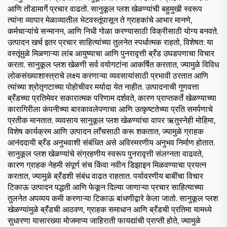
आणि तोंडामार्गे प्रचार वाढतो. सानुकूल प्लश खेळण्यांची बहुमुखी स्वरूप
त्यांना व्यापार मेळाव्यातील भेटवस्तूंपासून ते ग्राहकांचे आभार मानणे,
कर्मचाऱ्यांचे सन्मानन, आणि निधी गोळा करण्यासाठी विक्रीसाठी योग्य बनवते.
उत्पादन खर्च इतर प्रचार साहित्यांच्या तुलनेत स्पर्धात्मक राहतो, विशेषत: या
वस्तूंमुळे मिळणाऱ्या लांब आयुष्याचा आणि पुनरावृत्ती ब्रँड उघडपणाचा विचार
करता. सानुकूल प्लश खेळणी सर्व वयोगटांना आकर्षित करतात, ज्यामुळे विविध
लोकसंख्याशास्त्राचे लक्ष्य करणाऱ्या व्यवसायांसाठी प्रभावी ठरतात आणि
त्यांच्या श्रोतृगटाच्या पोहोचीवर मर्यादा येत नाहीत. उत्पादनाची गुणवत्ता
ब्रँडच्या प्रतिमेवर सकारात्मक परिणाम दर्शवते, कारण प्राप्तकर्ते खेळण्याच्या
कारागिरीला कंपनीच्या बारकावलेपणाचा आणि उत्कृष्टतेच्या प्रति समर्पणाचे
प्रतीक मानतात. व्यवसाय सानुकूल प्लश खेळण्यांचा वापर ऋतुस्नेही मोहिमा,
विशेष कार्यक्रम आणि उत्पादन लाँचसाठी करू शकतात, ज्यामुळे ग्राहक
आनंददायी ब्रँड अनुभवाशी संबंधित असे अविस्मरणीय अनुभव निर्माण होतात.
सानुकूल प्लश खेळण्यांचे संग्रहणीय स्वरूप पुनरावृत्ती संलग्नता वाढवते,
कारण ग्राहक नेहमी संपूर्ण संच किंवा नवीन डिझाइन मिळवण्याचा प्रयत्न
करतात, ज्यामुळे ब्रँडशी संबंध वाढत राहतात. पर्यावरणीय बाबींचा विचार
टिकाऊ उत्पादन पद्धती आणि फेकून दिल्या जाणाऱ्या प्रचार साहित्याच्या
तुलनेत अपव्यय कमी करणाऱ्या टिकाऊ बांधणीद्वारे केला जातो. सानुकूल प्लश
खेळण्यांमुळे ब्रँडची आठवण, ग्राहक समाधान आणि ब्रँडची प्रतिमा यामध्ये
सुधारणा यासारख्या मोजमाप्य जाहिराती फायद्यांची प्राप्ती होते, ज्यामुळे