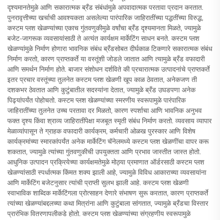
दृश्यमानतेमुळे आणि सकारात्मक ब्रँड संबंधांमुळे अपवादात्मक परतावा प्रदान करतात.
पुनरावृत्तीच्या खर्चाची आवश्यकता असलेल्या पारंपारिक जाहिरातींच्या पद्धतींच्या विरुद्ध,
कस्टम प्लश खेळण्यांच्या एकाच गुंतवणुकीमुळे वर्षांचा ब्रँड दृश्यमानता मिळते, ज्यामुळे
बजेट-जागरूक व्यवसायांसाठी ते अत्यंत कार्यक्षम मार्केटिंग साधन बनते. कस्टम प्लश
खेळण्यांमुळे निर्माण होणारा भावनिक संबंध ब्रँडसोबत दीर्घकाळ टिकणारे सकारात्मक संबंध
निर्माण करतो, कारण प्राप्तकर्ते या वस्तूंशी जोडले जातात आणि त्यामुळे ब्रँड वफादारी
आणि समर्थन निर्माण होते. बाजार संशोधन दर्शविते की प्रचारात्मक उत्पादनांचे प्राप्तकर्ते
इतर प्रचार वस्तूंच्या तुलनेत कस्टम प्लश खेळणी खूप काळ ठेवतात, अनेकजण ती
दशकभर ठेवतात आणि कुटुंबातील सदस्यांना देतात, ज्यामुळे ब्रँड उघडपणा अनेक
पिढ्यांपर्यंत पोहोचतो. कस्टम प्लश खेळण्यांच्या स्मरणीय स्वरूपामुळे पारंपारिक
जाहिरातींच्या तुलनेत उच्च परतावा दर मिळतो, कारण स्पर्शाचा आणि भावनिक अनुभव
फक्त दृश्य किंवा श्राव्य जाहिरातींपेक्षा मजबूत स्मृती संबंध निर्माण करतो. व्यवसाय व्यापार
मेळाव्यांपासून ते ग्राहक वफादारी कार्यक्रम, कर्मचारी ओळख पुरस्कार आणि विशेष
कार्यक्रमांच्या स्मारकांपर्यंत अनेक मार्केटिंग चॅनेलमध्ये कस्टम प्लश खेळणींचा वापर करू
शकतात, ज्यामुळे त्यांच्या गुंतवणुकीची उपयुक्तता आणि प्रभाव जास्तीत जास्त होतो.
आधुनिक उत्पादन प्रक्रियेच्या कार्यक्षमतेमुळे मोठ्या प्रमाणात ऑर्डरसाठी कस्टम प्लश
खेळण्यांसाठी स्पर्धात्मक किंमत शक्य झाली आहे, ज्यामुळे विविध आकाराच्या व्यवसायांना
आणि मार्केटिंग बजेटनुसार त्यांची प्राप्ती सुलभ झाली आहे. कस्टम प्लश खेळणी
स्वाभाविक शाब्दिक मार्केटिंगला प्रोत्साहन देणारे संभाषण सुरू करतात, कारण प्राप्तकर्ते
त्यांच्या खेळण्यांबद्दलच्या कथा मित्रांना आणि कुटुंबाला सांगतात, ज्यामुळे ब्रँडचा विस्तार
प्रारंभिक वितरणापलीकडे होतो. कस्टम प्लश खेळण्यांच्या संग्रहणीय स्वरूपामुळे