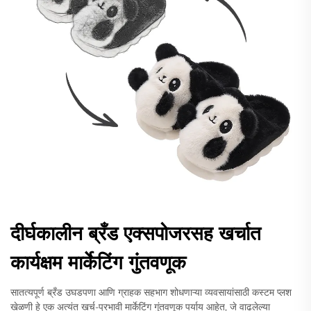
दीर्घकालीन ब्रँड एक्सपोजरसह खर्चात
कार्यक्षम मार्केटिंग गुंतवणूक
सातत्यपूर्ण ब्रँड उघडपणा आणि ग्राहक सहभाग शोधणाऱ्या व्यवसायांसाठी कस्टम प्लश
खेळणी हे एक अत्यंत खर्च-प्रभावी मार्केटिंग गुंतवणूक पर्याय आहेत, जे वाढलेल्या