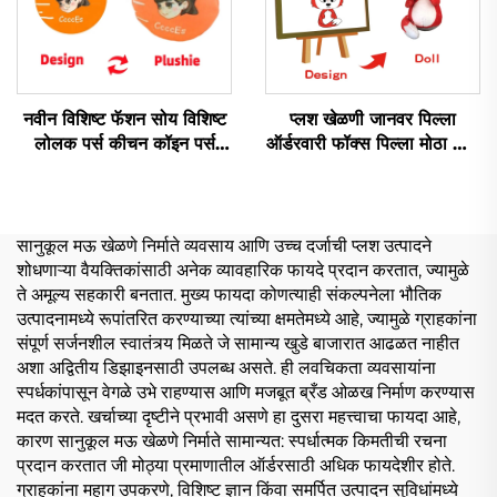
नवीन विशिष्ट फॅशन सोय विशिष्ट
प्लश खेळणी जानवर पिल्ला
लोलक पर्स कीचन कॉइन पर्स
ऑर्डरवारी फॉक्स पिल्ला मोठा डॉल
लोलक
जानवर प्लश स्टफ्ड फॉक्स खेळणी
सानुकूल मऊ खेळणे निर्माते व्यवसाय आणि उच्च दर्जाची प्लश उत्पादने
शोधणाऱ्या वैयक्तिकांसाठी अनेक व्यावहारिक फायदे प्रदान करतात, ज्यामुळे
ते अमूल्य सहकारी बनतात. मुख्य फायदा कोणत्याही संकल्पनेला भौतिक
उत्पादनामध्ये रूपांतरित करण्याच्या त्यांच्या क्षमतेमध्ये आहे, ज्यामुळे ग्राहकांना
संपूर्ण सर्जनशील स्वातंत्र्य मिळते जे सामान्य खुडे बाजारात आढळत नाहीत
अशा अद्वितीय डिझाइनसाठी उपलब्ध असते. ही लवचिकता व्यवसायांना
स्पर्धकांपासून वेगळे उभे राहण्यास आणि मजबूत ब्रँड ओळख निर्माण करण्यास
मदत करते. खर्चाच्या दृष्टीने प्रभावी असणे हा दुसरा महत्त्वाचा फायदा आहे,
कारण सानुकूल मऊ खेळणे निर्माते सामान्यत: स्पर्धात्मक किमतीची रचना
प्रदान करतात जी मोठ्या प्रमाणातील ऑर्डरसाठी अधिक फायदेशीर होते.
ग्राहकांना महाग उपकरणे, विशिष्ट ज्ञान किंवा समर्पित उत्पादन सुविधांमध्ये