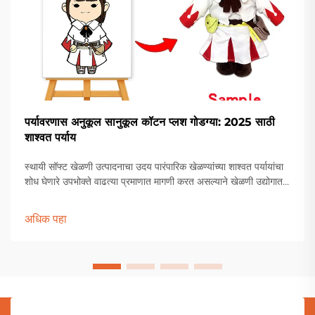
पर्यावरणास अनुकूल सानुकूल कॉटन प्लश गोडग्या: 2025 साठी
शाश्वत पर्याय
स्थायी सॉफ्ट खेळणी उत्पादनाचा उदय पारंपारिक खेळण्यांच्या शाश्वत पर्यायांचा
शोध घेणारे उपभोक्ते वाढत्या प्रमाणात मागणी करत असल्याने खेळणी उद्योगात
अद्भुत बदल होत आहेत. या हिरव्या क्रांतीच्या अग्रभागावर आहेत पर्यावरणपूरक
क...
अधिक पहा