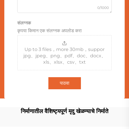
0/1000
संलग्नक
कृपया किमान एक संलग्नक अपलोड करा
Up to 3 files，more 30mb，suppor
jpg、jpeg、png、pdf、doc、docx、
xls、xlsx、csv、txt
पाठवा
निर्माणातील वैशिष्ट्यपूर्ण मृदु खेळण्याचे निर्माते