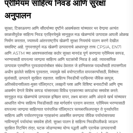
प्रीमियम साहित्य निवड आणि सुरक्षा
अनुपालन
सुरक्षा, टिकाऊपणा आणि सौंदर्याच्या दृष्टीने आकर्षकता यांच्यावर भर देणार्‍या अत्यंत
काळजीपूर्वक साहित्य निवड प्रक्रियेमुळे सानुकूल मऊ खेळण्यांचे उत्पादक आपली ओळख
निर्माण करतात, ज्यामध्ये आंतरराष्ट्रीय खेळणी सुरक्षा नियमांचे पालन करणे देखील
समाविष्ट आहे. गुणवत्तापूर्ण मऊ खेळणी उत्पादनाचे आधारभूत तत्त्व CPSIA, EN71
आणि ASTM च्या आवश्यकतांसह कठोर सुरक्षा मानदंड पूर्ण करणार्‍या प्रीमियम कापड,
भरण्यासाठी वापरल्या जाणार्‍या साहित्य आणि घटकांची निवड हे आहे. व्यावसायिक
उत्पादक प्रमाणित पुरवठादारांसोबत संबंध ठेवतात जे हानिकारक पदार्थांसाठी तपासणीला
अधीन झालेले साहित्य पुरवतात, ज्यामुळे सर्व वयोगटातील वापरकर्त्यांसाठी, विशेषत:
मुलांसाठी, उत्पादने सुरक्षित राहतात. साहित्य निवडीची प्रक्रिया जैविक कापूस,
अतिसंवेदनशीलता-मुक्त पॉलिएस्टर, लक्झरी प्लश आणि विशिष्ट बनावटीची आणि दृष्य
आकर्षण देणारे विशेष कापड यांसारख्या विविध प्रकारच्या कापडांचा समावेश करते.
सानुकूल मऊ खेळण्यांचे उत्पादक इच्छित वापर, लक्ष्य बाजार आणि अंदाजे खर्च यांच्यावर
आधारित योग्य साहित्य निवडीसाठी तज्ञ मार्गदर्शन प्रदान करतात. प्रीमियम भरण्यासाठी
वापरल्या जाणार्‍या साहित्यात पारंपारिक पॉलिएस्टर फायबरफिलपासून ते पुनर्वापरित
साहित्य आणि पर्यावरणपूरक ग्राहकांना आकर्षित करणार्‍या जैविक पर्यायांसारख्या
नाविन्यपूर्ण पर्यायांचा समावेश होतो. सुरक्षा पालन हे साहित्य निवडीपलीकडे जाऊन
सुरक्षित स्टिचिंग तंत्र, घटक जोडण्याच्या योग्य पद्धती आणि प्रत्येक उत्पादनाची