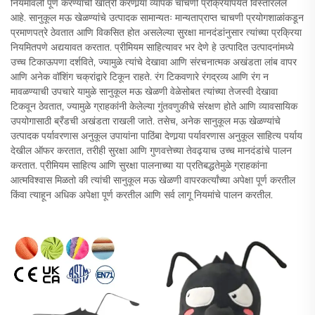
नियमावली पूर्ण करण्याची खात्री करणार्‍या व्यापक चाचणी प्रक्रियांपर्यंत विस्तारलेले
आहे. सानुकूल मऊ खेळण्यांचे उत्पादक सामान्यतः मान्यताप्राप्त चाचणी प्रयोगशाळांकडून
प्रमाणपत्रे ठेवतात आणि विकसित होत असलेल्या सुरक्षा मानदंडांनुसार त्यांच्या प्रक्रिया
नियमितपणे अद्ययावत करतात. प्रीमियम साहित्यावर भर देणे हे उत्पादित उत्पादनांमध्ये
उच्च टिकाऊपणा दर्शविते, ज्यामुळे त्यांचे देखावा आणि संरचनात्मक अखंडता लांब वापर
आणि अनेक वॉशिंग चक्रांद्वारे टिकून राहते. रंग टिकवणारे रंगद्रव्य आणि रंग न
मावळण्याची उपचारे यामुळे सानुकूल मऊ खेळणी वेळेसोबत त्यांच्या तेजस्वी देखावा
टिकवून ठेवतात, ज्यामुळे ग्राहकांनी केलेल्या गुंतवणुकीचे संरक्षण होते आणि व्यावसायिक
उपयोगासाठी ब्रँडची अखंडता राखली जाते. तसेच, अनेक सानुकूल मऊ खेळण्यांचे
उत्पादक पर्यावरणास अनुकूल उपायांना पाठिंबा देणार्‍या पर्यावरणास अनुकूल साहित्य पर्याय
देखील ऑफर करतात, तरीही सुरक्षा आणि गुणवत्तेच्या तेवढ्याच उच्च मानदंडांचे पालन
करतात. प्रीमियम साहित्य आणि सुरक्षा पालनाच्या या प्रतिबद्धतेमुळे ग्राहकांना
आत्मविश्वास मिळतो की त्यांची सानुकूल मऊ खेळणी वापरकर्त्यांच्या अपेक्षा पूर्ण करतील
किंवा त्याहून अधिक अपेक्षा पूर्ण करतील आणि सर्व लागू नियमांचे पालन करतील.