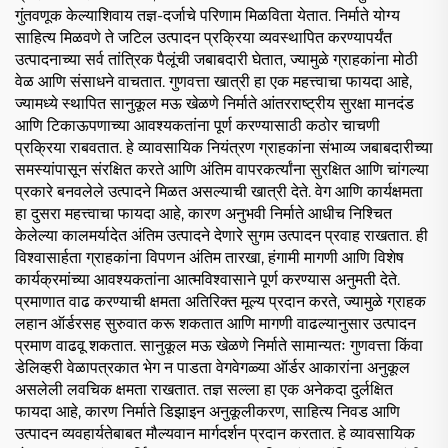
गुंतवणूक केल्याशिवाय तज्ञ-दर्जाचे परिणाम मिळविता येतात. निर्माते योग्य
साहित्य मिळवणे ते जटिल उत्पादन प्रक्रिया व्यवस्थापित करण्यापर्यंत
उत्पादनाच्या सर्व तांत्रिक पैलूंची जबाबदारी घेतात, ज्यामुळे ग्राहकांना मोठी
वेळ आणि संसाधने वाचतात. गुणवत्ता खात्री हा एक महत्त्वाचा फायदा आहे,
ज्यामध्ये स्थापित सानुकूल मऊ खेळणे निर्माते आंतरराष्ट्रीय सुरक्षा मानदंड
आणि टिकाऊपणाच्या आवश्यकतांना पूर्ण करण्यासाठी कठोर चाचणी
प्रक्रिया राबवतात. हे व्यावसायिक नियंत्रण ग्राहकांना संभाव्य जबाबदारीच्या
समस्यांपासून संरक्षित करते आणि अंतिम वापरकर्त्यांना सुरक्षित आणि चांगल्या
प्रकारे बनवलेले उत्पादने मिळत असल्याची खात्री देते. वेग आणि कार्यक्षमता
हा दुसरा महत्त्वाचा फायदा आहे, कारण अनुभवी निर्माते आधीच निश्चित
केलेल्या कालमर्यादेत अंतिम उत्पादने देणारे सुगम उत्पादन प्रवाह राखतात. ही
विश्वासार्हता ग्राहकांना विपणन अंतिम तारखा, हंगामी मागणी आणि विशेष
कार्यक्रमांच्या आवश्यकतांना आत्मविश्वासाने पूर्ण करण्यास अनुमती देते.
प्रमाणात वाढ करण्याची क्षमता अतिरिक्त मूल्य प्रदान करते, ज्यामुळे ग्राहक
लहान ऑर्डरसह सुरुवात करू शकतात आणि मागणी वाढल्यानुसार उत्पादन
प्रमाण वाढवू शकतात. सानुकूल मऊ खेळणे निर्माते सामान्यतः गुणवत्ता किंवा
डेलिव्हरी वेळापत्रकात भेग न पाडता वेगवेगळ्या ऑर्डर आकारांना अनुकूल
असलेली लवचिक क्षमता राखतात. तज्ञ सल्ला हा एक अनेकदा दुर्लक्षित
फायदा आहे, कारण निर्माते डिझाइन अनुकूलीकरण, साहित्य निवड आणि
उत्पादन व्यवहार्यतेबाबत मौल्यवान मार्गदर्शन प्रदान करतात. हे व्यावसायिक