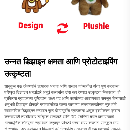
उन्नत डिझाइन क्षमता आणि प्रोटोटाइपिंग
उत्कृष्टता
सानुकूल मऊ खेळण्यांचे उत्पादक भावना आणि वास्तव यांच्यातील अंतर पूर्ण करणाऱ्या
परिष्कृत डिझाइन क्षमतांद्वारे अमूर्त कल्पनांना ठोस रूप देण्यात उत्कृष्टता मिळवतात. ही
प्रक्रिया ग्राहकांच्या दृष्टिकोन, लक्ष्य गट आणि कार्यात्मक आवश्यकता समजून घेण्यासाठी
अनुभवी डिझाइन टीमद्वारे ग्राहकांसोबत केल्या जाणाऱ्या सल्लामसलतींसह सुरू होते.
व्यावसायिक डिझाइनर उत्पादन सुरू होण्यापूर्वीच ग्राहकांना अचूक दृश्यीकरण प्रदान
करण्यासाठी तपशीलवार तांत्रिक आराखडे आणि 3D रेंडरिंग्स तयार करण्यासाठी
अत्याधुनिक कॉम्प्युटर-सहाय्यित डिझाइन सॉफ्टवेअरचा वापर करतात. सानुकूल मऊ
खेळण्यांच्या उत्पादकांकडून मिळणारी प्रोटोटाइपिंग उत्कृष्टता ही एक महत्त्वाची आघाडी