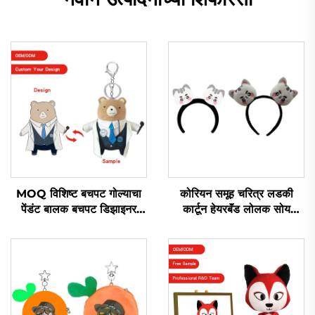
MOQ विशिष्ट बचपट गोल्याचा
कोरियन समूह चरित्र लडकी
पेंडंट बालक बचपट डिझाइनर
कार्टून हेयरबॅंड लोलक सोय
खराब लोगो विशिष्ट लोलक
जानवर हेडबॅंड
खेळण्याचा कीचन