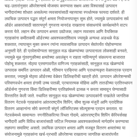
चढ-उतारांनुसार ऑपरेशन्सचे मोजमाप करण्यास सक्षम अशा विश्वासार्ह उत्पादन
भागीदारांच्या शोधात असलेल्या व्यवसायांसाठी महत्त्वाचा स्पर्धात्मक फायदा दर्शवते. ही
लवचिक उत्पादन पद्धत संपूर्ण क्षमता नियोजनापासून सुरू होते, ज्यामुळे उत्पादकांना सर्व
ऑर्डर आकारांसाठी सातत्यपूर्ण गुणवत्ता मानदंड राखताना संसाधनांचे कार्यक्षमतेने वाटप
करता येते. लहान बॅच उत्पादन क्षमता उद्योजक, लहान व्यवसाय आणि वैयक्तिक
ग्राहकांना कमीतकमी ऑर्डरच्या आवश्यकतांशिवाय ज्यामुळे अन्यथा अडथळे येऊ
शकतात, त्यापासून मुक्त करून त्यांना व्यावसायिक उत्पादन सेवांपर्यंत पोहोचण्यास
अनुमती देते. ही प्रवेशयोग्यता सानुकूल मऊ खेळण्यांच्या उत्पादनाला लोकशाही बनवते,
ज्यामुळे मूळ गुंतवणुकीच्या क्षमतेच्या अवलंबून न राहता नाविन्यपूर्ण संकल्पना बाजारात
पोहोचू शकतात. मोठ्या प्रमाणावरील वाणिज्य ग्राहकांसाठी, सानुकूल मऊ खेळण्यांचे
उत्पादक समर्पित उत्पादन ओळी, गतिमान प्रक्रिया आणि प्राधान्यकृत वेळापत्रक प्रदान
करतात, ज्यामुळे मोठ्या ऑर्डरच्या वेळेवर डिलिव्हरीची खात्री होते. उत्पादन ऑपरेशन्सची
परिमाणवर्धन क्षमता हंगामी उच्च पातळी, प्रचारात्मक मोहिमा आणि तातडीच्या प्रतिस्थापन
ऑर्डर्सना गुणवत्ता किंवा डिलिव्हरीच्या प्रतिज्ञांमध्ये ढासळ न करता सामावून घेण्यासाठी
विस्तारित केली जाते. स्थापित सानुकूल मऊ खेळण्यांच्या उत्पादकांनी राखलेले जागतिक
वितरण नेटवर्क ग्राहकांना आंतरराष्ट्रीय शिपिंग, सीमा शुल्क मंजुरी आणि प्रादेशिक
वितरण आव्हानांना सोपे करणारी संपूर्ण लॉजिस्टिक्स सोल्यूशन्स प्रदान करतात. या
नेटवर्कमध्ये सामान्यतः रणनीतिकरित्या स्थित गोदामे, आंतरराष्ट्रीय शिपिंग कॅरियर्ससह
भागीदारी आणि विविध बाजारांसाठी जटिल नियामक आवश्यकतांमध्ये मार्गदर्शन करण्याचा
तज्ञपणा समाविष्ट असतो. लवचिक उत्पादन क्षमता आणि मजबूत वितरण क्षमतांच्या या
संयोजनामुळे ग्राहकांना खर्च-प्रभावी ऑपरेशन्स राखताना जागतिक बाजारांपर्यंत