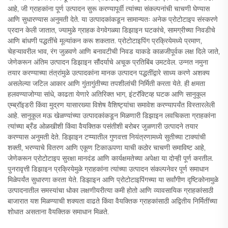
आहे, जी ग्राहकांना पूर्ण उत्पादन सुरू करण्यापूर्वी त्यांच्या संकल्पनांची चाचणी घेण्यास
आणि सुधारण्यास अनुमती देते. या उत्पादकांकडून सामान्यतः अनेक प्रोटोटाइप संस्करणे
प्रदान केली जातात, ज्यामुळे ग्राहक वेगवेगळ्या डिझाइन घटकांचे, सामग्रीच्या निवडीचे
आणि बांधणी पद्धतींचे मूल्यांकन करू शकतात. प्रोटोटाइपिंग प्रक्रियेमध्ये प्रमाण,
चेहऱ्यावरील भाव, रंग जुळवणे आणि बनावटीची निवड याकडे काळजीपूर्वक लक्ष दिले जाते,
जेणेकरून अंतिम उत्पादन डिझाइन सौंदर्याचे अचूक प्रतिबिंब उमटवेल. उन्नत नमुना
तयार करण्याच्या तंत्रांमुळे उत्पादकांना मानक उत्पादन पद्धतींद्वारे साध्य करणे अशक्य
असलेल्या जटिल आकार आणि गुंतागुंतीच्या तपशीलांची निर्मिती करता येते. ही क्षमता
हलवण्याजोग्या सांधे, काढता येणारे अतिरिक्त भाग, इंटरॅक्टिव्ह घटक आणि सानुकूल
एम्ब्रॉइडरी किंवा मुद्रण यासारख्या विशेष वैशिष्ट्यांचा समावेश करण्यापर्यंत विस्तारलेली
आहे. सानुकूल मऊ खेळण्यांच्या उत्पादकांकडून मिळणारी डिझाइन लवचिकता ग्राहकांना
त्यांच्या ब्रँड ओळखीशी किंवा वैयक्तिक पसंतीशी बरोबर जुळणारी उत्पादने तयार
करण्यास अनुमती देते. डिझाइन टप्प्यातील गुणवत्ता नियंत्रणामध्ये सुतीच्या टाक्यांची
शक्ती, भरण्याचे वितरण आणि एकूण टिकाऊपणा याची कठोर चाचणी समाविष्ट आहे,
जेणेकरून प्रोटोटाइप सुरक्षा मानदंड आणि कार्यक्षमतेच्या अपेक्षा या दोन्ही पूर्ण करतील.
पुनरावृत्ती डिझाइन प्रक्रियेमुळे ग्राहकांना त्यांच्या उत्पादन संकल्पनेवर पूर्ण समाधान
मिळेपर्यंत सुधारणा करता येते. डिझाइन आणि प्रोटोटाइपिंगच्या या सर्वांगीण दृष्टिकोनामुळे
उत्पादनातील समस्यांचा धोका लक्षणीयरीत्या कमी होतो आणि व्यावसायिक ग्राहकांसाठी
बाजारात यश मिळण्याची शक्यता वाढते किंवा वैयक्तिक ग्राहकांसाठी अद्वितीय निर्मितींच्या
शोधात असताना वैयक्तिक समाधान मिळते.