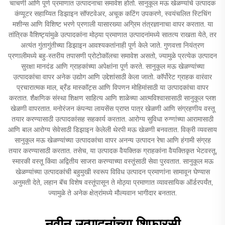
चाचणी आणि पूर्ण प्रमाणात उत्पादनाचा समावेश होतो. सानुकूल मऊ खेळण्यांचे उत्पादक
कंप्यूटर सहाय्यित डिझाइन सॉफ्टवेअर, अचूक कटिंग उपकरणे, स्वयंचलित स्टिचिंग
मशीन्स आणि विशिष्ट भरणे प्रणाली यासारख्या अग्रिम तंत्रज्ञानाचा वापर करतात. या
तांत्रिक वैशिष्ट्यांमुळे उत्पादकांना मोठ्या प्रमाणात उत्पादनांमध्ये सातत्य राखता येते, तर
अत्यंत गुंतागुंतीच्या डिझाइन आवश्यकतांनाही पूर्ण केले जाते. गुणवत्ता नियंत्रण
प्रणालीमध्ये बहु-स्तरीय तपासणी प्रोटोकॉलचा समावेश असतो, ज्यामुळे प्रत्येक उत्पादन
सुरक्षा मानदंड आणि ग्राहकांच्या अपेक्षांना पूर्ण करते. सानुकूल मऊ खेळण्यांच्या
उत्पादकांचा वापर अनेक उद्योग आणि उद्देशांसाठी केला जातो. कॉर्पोरेट ग्राहक वारंवार
प्रचारात्मक माल, ब्रँड मास्कॉट्स आणि विपणन मोहिमांसाठी या उत्पादकांचा वापर
करतात. शैक्षणिक संस्था शिक्षण साहित्य आणि शाळेच्या आत्मविश्वासासाठी सानुकूल प्लश
खेळणी वापरतात. मनोरंजन कंपन्या लायसेंस प्राप्त पात्र खेळणी आणि संग्रहणीय वस्तू
तयार करण्यासाठी उत्पादकांसह सहकार्य करतात. आरोग्य सुविधा रुग्णांच्या आरामासाठी
आणि बाल आरोग्य सेवेसाठी डिझाइन केलेली थेरपी मऊ खेळणी बनवतात. विक्री व्यवसाय
सानुकूल मऊ खेळण्यांच्या उत्पादकांचा वापर अनन्य उत्पादन रेषा आणि हंगामी संग्रह
तयार करण्यासाठी करतात. तसेच, या उत्पादक वैयक्तिक ग्राहकांना वैयक्तिकृत भेटवस्तू,
स्मारकी वस्तू किंवा अद्वितीय साजरा करण्याच्या वस्तूंसाठी सेवा पुरवतात. सानुकूल मऊ
खेळण्यांच्या उत्पादकांची बहुमुखी स्वरूप विविध उत्पादन प्रमाणांना सामावून घेण्यास
अनुमती देते, लहान बॅच विशेष वस्तूंपासून ते मोठ्या प्रमाणात व्यावसायिक ऑर्डरपर्यंत,
ज्यामुळे ते अनेक क्षेत्रांमध्ये मौल्यवान भागीदार बनतात.
नवीन उत्पादनांच्या शिफारसी