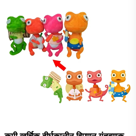
कमी खर्चिक दीर्घकालीन विपणन गुंतवणूक