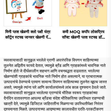
मिनी प्लश खेळणी क्लो पक्षी यंत्र
कमी MOQ कपॉप लोकप्रिय
कॉर्टून स्टफ्ड जानवर खेळणी पॅज
सॉफ्ट खेळणी प्लश स्टफ्ड डॉल
बनेरी कॅट ऑर्डरवारी प्लश कीचन
ऑर्डरवारी
व्यवसायासाठी सानुकूल भरलेले प्राणी अपारंपरिक विपणन साहित्याच्या
तुलनेत अद्वितीय फायदे देतात, ज्यामुळे ब्रँड आणि ग्राहकांमध्ये भावनिक नाते
निर्माण होते जे दीर्घकालीन सहभाग आणि वचनबद्धता वाढवतात. भरलेल्या
खेळण्यांशी ग्राहकांचे भावनिक नाते निर्माण होत असल्याने, या प्रचारात्मक
उत्पादनांचे ठेवण्याचे प्रमाण सामान्य विपणन साहित्याच्या तुलनेत खूपच जास्त
असते, ज्यामुळे त्यांना घरे आणि कार्यालयांमध्ये लांब काळ दृश्यमान ठेवले जाते.
व्यवसायासाठी सानुकूल भरलेल्या प्राण्यांचे भौतिक स्वरूप ग्राहकांच्या
दैनंदिन वातावरणात आपल्या ब्रँडचा संदेश भौतिकरित्या उपस्थित राहण्याची
खात्री देते, ज्यामुळे डिजिटल जाहिरातींना मिळणाऱ्या उपस्थितीपेक्षा निरंतर
दृश्यमानता मिळते. उत्पादनाच्या आयुष्याच्या कालावधीत प्रति-प्रकटीकरण