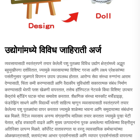
उद्योगांमध्ये विविध जाहिराती अर्ज
व्यवसायासाठी स्वतंत्रपणे तयार केलेली पशू पुतळ्या विविध उद्योग क्षेत्रांमध्ये अद्भुत
बहुमुखीपणा दर्शवितात, ज्यामुळे व्यवसायाच्या विशिष्ट गरजा आणि लक्ष्य प्रेक्षकांच्या
पसंतीनुसार जुळणारे विपणन उपाय उपलब्ध होतात. आरोग्य सेवा संस्था रुग्णांना आराम
देण्यासाठी, चिंता कमी करण्यासाठी आणि वैद्यकीय सुविधांशी सकारात्मक संबंध निर्माण
करण्यासाठी थेरपी प्लश खेळणी वापरतात, तसेच हॉस्पिटल नेटवर्क किंवा विशिष्ट उपचार
केंद्रांचे ब्रँडिंग घटक यांचा समावेश करतात. शैक्षणिक संस्था मास्कॉट मर्चेंडाइझ,
फंडरेझिंग साधने आणि विद्यार्थी भरती साहित्य म्हणून व्यवसायासाठी स्वतंत्रपणे तयार
केलेल्या पशू पुतळ्यांचा वापर करतात ज्यामुळे शाळेच्या भावना आणि समुदायाच्या संबंधांना
बळ मिळते. रिटेल व्यवसाय अनन्य संग्रहणीय मालिका तयार करतात ज्यामुळे पुन्हा भेटी
येतात, ब्रँड वफादारी वाढते आणि मुख्य उत्पादनांना पूरक असलेल्या मालिकेच्या विक्रीतून
अतिरिक्त उत्पन्न मिळते. कॉर्पोरेट वातावरणात या वस्तू व्यावसायिक कर्मचाऱ्यांच्या
ओळखपत्रासाठी, क्लायंटच्या आभार प्रदर्शनासाठी आणि व्यापार प्रदर्शनांसाठी वापरल्या