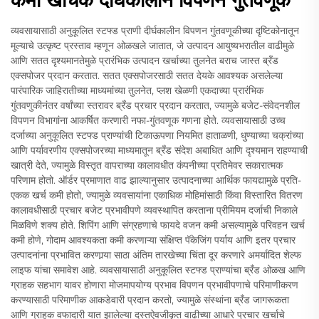
व्यवसायासाठी अनुकूलित स्टफ्ड प्राणी दीर्घकालीन विपणन गुंतवणूकीच्या दृष्टिकोनातून
मूल्याचे उत्कृष्ट प्रस्ताव म्हणून ओळखले जातात, जे उत्पादन आयुष्यभरातील वाढीमुळे
आणि सतत दृश्यमानतेमुळे प्रारंभिक उत्पादन खर्चाच्या तुलनेत बराच जास्त ब्रँड
एक्सपोजर प्रदान करतात. सतत एक्सपोजरसाठी सतत देयके आवश्यक असलेल्या
पारंपारिक जाहिरातीच्या माध्यमांच्या तुलनेत, प्लश खेळणी एकदाच्या प्रारंभिक
गुंतवणुकीनंतर वर्षांच्या स्तरावर ब्रँड प्रचार प्रदान करतात, ज्यामुळे बजेट-संवेदनशील
विपणन विभागांना आकर्षित करणारी नफा-गुंतवणूक गणना होते. व्यवसायासाठी उच्च
दर्जाच्या अनुकूलित स्टफ्ड प्राण्यांची टिकाऊपणा नियमित हाताळणी, धुण्याच्या चक्रांच्या
आणि पर्यावरणीय एक्सपोजरच्या माध्यमातून ब्रँड संदेश अबाधित आणि दृश्यमान राहण्याची
खात्री देते, ज्यामुळे विस्तृत वापराच्या कालावधीत कंपनीच्या प्रतिमेवर सकारात्मक
परिणाम होतो. ऑर्डर प्रमाणात वाढ झाल्यानुसार उत्पादनाच्या आर्थिक फायद्यामुळे प्रति-
एकक खर्च कमी होतो, ज्यामुळे व्यवसायांना एकाधिक मोहिमांसाठी किंवा विस्तारित वितरण
कालावधीसाठी प्रचार बजेट प्रभावीपणे व्यवस्थापित करताना प्रीमियम दर्जाची निकाले
मिळविणे शक्य होते. शिपिंग आणि संग्रहणाचे फायदे वजन कमी असल्यामुळे परिवहन खर्च
कमी होणे, गोदाम आवश्यकता कमी करणाऱ्या संक्षिप्त पॅकेजिंग पर्याय आणि इतर प्रचार
उत्पादनांना प्रभावित करणार्‍या साठा अंतिम तारखेच्या चिंता दूर करणारे अमर्यादित शेल्फ
लाइफ यांचा समावेश आहे. व्यवसायासाठी अनुकूलित स्टफ्ड प्राण्यांचा ब्रँड ओळख आणि
ग्राहक सहभाग यावर होणारा मोजमापयोग्य प्रभाव विपणन प्रभावीपणाचे परिमाणीकरण
करण्यासाठी परिमाणीक आकडेवारी प्रदान करतो, ज्यामुळे संस्थांना ब्रँड जागरूकता
आणि ग्राहक वफादारी यात झालेल्या दस्तऐवजीकृत वाढीच्या आधारे प्रचार खर्चाचे