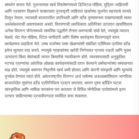
समर्थन करता येते. तुलनात्मक खर्च विश्लेषणामध्ये डिजिटल मोहिमा, मुद्रित जाहिराती
आणि प्रसारण विज्ञापने यासारख्या पुनरावृत्ती जाहिरात खर्चाच्या तुलनेत महत्त्वाचे फायदे
दिसून येतात, ज्यासाठी बाजारातील उपस्थिती आणि ब्रँड दृश्यमानता राखण्यासाठी सतत
अर्थसंकल्पाची आवश्यकता असते. वितरणाची लवचिकता अतिरिक्त उत्पादन खर्चाशिवाय
अनेक विपणन चॅनेल्समध्ये सामरिक पद्धतीने तैनात करण्याची संधी देते, ज्यामुळे व्यापार
मेळावे, थेट मेल मोहिमा, रिटेल भागीदारी आणि विशेष कार्यक्रम वितरणाद्वारे वापर
कार्यक्षमता वाढविता येते. उच्च दर्जाच्या प्लश खेळण्यांशी संबंधित प्रीमियम प्रतिमा ब्रँड
इमेज मूल्यात वाढ करते, ज्यामुळे ग्राहकांच्या खरेदी निर्णयावर प्रभाव पडतो आणि मुख्य
उत्पादनां किंवा सेवांसाठी जास्त किमतीचे न्यायीकरण होते. व्यवसायासाठी अनुकूलित
स्टफ्ड प्राण्यांचा आंतरिक ओळख कार्यक्रमांसाठी वापर केल्याने कर्मचाऱ्यांच्या समाधानात
वाढ होते, ज्यामुळे कामगार निवृत्तीचे खर्च कमी होतात आणि कंपनी संस्कृती आणि मूल्यांचे
पुनर्बळ देण्यात मदत होते. आंतरराष्ट्रीय विपणन अर्ज भाषेच्या अडथळ्यांशिवाय जागतिक
बाजारपेठेत सुसंगत ब्रँड प्रतिनिधित्व प्रदान करतात, कारण दृश्य ब्रँडिंग घटक
सांस्कृतिक आणि भाषिक फरकांना पार करतात जे विविध भौगोलिक प्रदेशांमध्ये इतर
प्रचार साहित्याच्या प्रभावीपणाला मर्यादित करू शकतात.