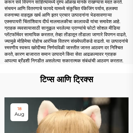
करून सर्व विपणन साहित्यांमध्ये दृश्य ओळख मानके राखण्यास मदत करते.
संचयन आणि वितरणाचे फायदे यामध्ये संकुचित पॅकेजिंग पर्याय, हलक्या
वजनाच्या वाहतूक खर्च आणि इतर प्रचार उत्पादनांना भेडसावणाऱ्या
एक्सपायरी चिंतांशिवाय दीर्घ मालमालकीचा कालावधी यांचा समावेश आहे.
ग्राहक व्यवसायासाठी सानुकूल भरलेल्या प्राण्यांचे फोटो सोशल मीडिया
प्लॅटफॉर्मवर सामायिक करतात, तेव्हा तोंडातून तोंडाला जाणारे विपणन वाढते,
ज्यामुळे मोहिमेचा पोहोच आरंभिक वितरण संख्येपलीकडे वाढतो. या उत्पादनांचे
स्मरणीय स्वरूप खरेदीच्या निर्णयांवेळी जास्तीत जास्त आठवण दर निश्चित
करते, कारण बाजारात समान उत्पादने किंवा सेवा आढळल्यावर ग्राहक
आपल्या ब्रँडशी निगडीत असलेल्या सकारात्मक संबंधांची आठवण करतात.
टिप्स आणि ट्रिक्स
18
Aug