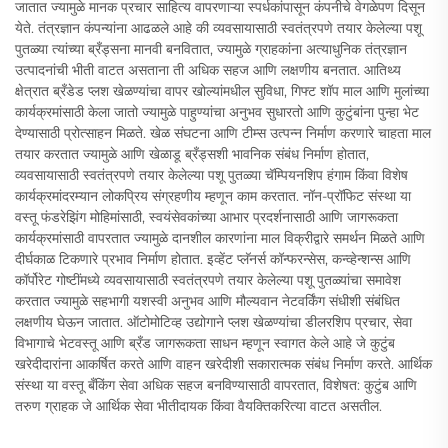
जातात ज्यामुळे मानक प्रचार साहित्य वापरणाऱ्या स्पर्धकांपासून कंपनीचे वेगळेपण दिसून
येते. तंत्रज्ञान कंपन्यांना आढळले आहे की व्यवसायासाठी स्वतंत्रपणे तयार केलेल्या पशू
पुतळ्या त्यांच्या ब्रँड्सना मानवी बनवितात, ज्यामुळे ग्राहकांना अत्याधुनिक तंत्रज्ञान
उत्पादनांची भीती वाटत असताना ती अधिक सहज आणि लक्षणीय बनतात. आतिथ्य
क्षेत्रात ब्रँडेड प्लश खेळण्यांचा वापर खोल्यांमधील सुविधा, गिफ्ट शॉप माल आणि मुलांच्या
कार्यक्रमांसाठी केला जातो ज्यामुळे पाहुण्यांचा अनुभव सुधारतो आणि कुटुंबांना पुन्हा भेट
देण्यासाठी प्रोत्साहन मिळते. खेळ संघटना आणि टीम्स उत्पन्न निर्माण करणारे चाहता माल
तयार करतात ज्यामुळे आणि खेळाडू ब्रँड्सशी भावनिक संबंध निर्माण होतात,
व्यवसायासाठी स्वतंत्रपणे तयार केलेल्या पशू पुतळ्या चॅम्पियनशिप हंगाम किंवा विशेष
कार्यक्रमांदरम्यान लोकप्रिय संग्रहणीय म्हणून काम करतात. नॉन-प्रॉफिट संस्था या
वस्तू फंडरेझिंग मोहिमांसाठी, स्वयंसेवकांच्या आभार प्रदर्शनासाठी आणि जागरूकता
कार्यक्रमांसाठी वापरतात ज्यामुळे दानशील कारणांना माल विक्रीद्वारे समर्थन मिळते आणि
दीर्घकाळ टिकणारे प्रभाव निर्माण होतात. इव्हेंट प्लॅनर्स कॉन्फरन्सेस, कन्व्हेन्शन्स आणि
कॉर्पोरेट गोष्टींमध्ये व्यवसायासाठी स्वतंत्रपणे तयार केलेल्या पशू पुतळ्यांचा समावेश
करतात ज्यामुळे सहभागी यशस्वी अनुभव आणि मौल्यवान नेटवर्किंग संधीशी संबंधित
लक्षणीय घेऊन जातात. ऑटोमोटिव्ह उद्योगाने प्लश खेळण्यांचा डीलरशिप प्रचार, सेवा
विभागाचे भेटवस्तू आणि ब्रँड जागरूकता साधन म्हणून स्वागत केले आहे जे कुटुंब
खरेदीदारांना आकर्षित करते आणि वाहन खरेदीशी सकारात्मक संबंध निर्माण करते. आर्थिक
संस्था या वस्तू बँकिंग सेवा अधिक सहज बनविण्यासाठी वापरतात, विशेषत: कुटुंब आणि
तरुण ग्राहक जे आर्थिक सेवा भीतीदायक किंवा वैयक्तिकरित्या वाटत असतील.