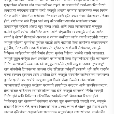
ग्राहकांच्या जीवनात लांब काळ उपस्थित राहतो. या उत्पादनांची स्पर्श-आधारित निसर्ग
आनंददायी संवेदनांना उद्दीपित करते, ज्यामुळे आपल्या कंपनीशी सकारात्मक संबंध निर्माण
होतात आणि भविष्यातील खरेदीच्या निर्णयांवर आणि ब्रँड वफादारीच्या विकासावर परिणाम
होतो. संशोधनात असे दिसून आले आहे की भावनिक आकर्षण असलेल्या प्रचार
उत्पादनांमुळे ब्रँडची ओळख खूप जास्त असते, आणि त्यात व्यवसायासाठी सानुकूल
भरलेले प्राणी त्यांच्या अंतर्निहित आराम आणि संग्रहणीय स्वरूपामुळे अग्रेसर आहेत.
ज्यांनी हे खेळणी मिळवलेले असतात ते त्यांच्या वैयक्तिक जागेत त्यांची प्रदर्शनी करतात,
ज्यामुळे ब्रँडच्या दृश्यतेचा गुणोत्तर वाढतो आणि भेटीगाठी किंवा सामाजिक संवादादरम्यान
कुटुंबीय, मित्र आणि सहकारी यांच्यापर्यंत ब्रँडेड प्लश खेळणी पोहोचतात, ज्यामुळे
निष्क्रिय जाहिरातीच्या संधी निर्माण होतात. मुलांना विशेषतः भरलेले प्राणी आवडतात,
ज्यामुळे कुटुंब-केंद्रित लक्ष्य असलेल्या कंपन्यांसाठी किंवा पिढ्यानपिढ्या ब्रँड जागरूकता
निर्माण करण्यासाठी व्यवसायासाठी सानुकूल भरलेले प्राणी अमूल्य ठरतात. गुणवत्तापूर्ण
प्लश बांधणीची टिकाऊपणा आपल्या ब्रँड संदेशाला वर्षानुवर्षे हाताळणे, धुणे आणि प्रदर्शन
यांच्या दरम्यान दृश्यमान आणि अबाधित ठेवते, ज्यामुळे पारंपारिक जाहिरातीच्या माध्यमांच्या
तुलनेत प्रति-छाप खर्चाचे अत्युत्तम मूल्य मिळते. जेव्हा मिळालेले लोक त्यांच्या
व्यवसायासाठी सानुकूल भरलेल्या प्राण्यांचे छायाचित्र काढतात आणि सामायिक करतात,
तेव्हा सोशल मीडियावर स्वाभाविकरित्या वाढ होते, ज्यामुळे वापरकर्ता-निर्मित सामग्री
निर्माण होते आणि डिजिटल प्लॅटफॉर्मवर स्वयंचलितपणे विपणनाचा विस्तार होतो.
वैयक्तिकृत प्लश खेळण्यांची वेगळेपणा संभाषण सुरू करण्यासाठी वापरली जाते, ज्यामुळे
तोंडामार्गे विपणन होते, कारण मिळवणारे लोक अक्सर त्यांना ते खेळणे कुठे मिळाले आणि
आपल्या ब्रँडसोबत अनुभवलेल्या सकारात्मक अनुभवांबद्दल कथा सांगतात. कार्यालयीन