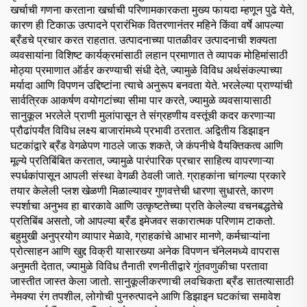
खर्चाची गणना करताना खर्चाची परिणामकारकता मुख्य फायदा म्हणून पुढे येते,
कारण ही टिकाऊ उत्पादने प्रारंभिक वितरणानंतर महिने किंवा वर्षे आपल्या
ब्रँडचे प्रचार करत राहतात. उत्पादनाच्या पातळीवर उत्पादनाची शक्यता
व्यवसायांना विशिष्ट कार्यक्रमांसाठी लहान प्रमाणात ते व्यापक मोहिमांसाठी
मोठ्या प्रमाणात ऑर्डर करण्याची संधी देते, ज्यामुळे विविध अर्थसंकल्पाच्या
मर्यादा आणि विपणन उद्दिष्टांना त्याचे अनुरूप बनवता येते. भरलेल्या प्राण्यांची
सार्वत्रिक आकर्षण वयोगटांच्या सीमा पार करते, ज्यामुळे व्यवसायासाठी
सानुकूल भरलेले प्राणी मुलांपासून ते संग्रहणीय वस्तूंची कदर करणाऱ्या
प्रौढांपर्यंत विविध लक्ष्य बाजारांमध्ये प्रभावी ठरतात. अद्वितीय डिझाइन
घटकांद्वारे ब्रँड वेगळेपण गाठले जाऊ शकते, जे कंपनीचे वैयक्तिकत्व आणि
मूल्ये प्रतिबिंबित करतात, ज्यामुळे पारंपारिक प्रचार साहित्य वापरणाऱ्या
स्पर्धकांपासून आपली संस्था वेगळी ठेवली जाते. ग्राहकांना चांगल्या प्रकारे
तयार केलेली प्लश खेळणी मिळाल्यावर गुणवत्तेची धारणा सुधारते, कारण
स्पर्शाचा अनुभव हा बारकावे आणि उत्कृष्टतेच्या प्रति केलेल्या वचनबद्धतेचे
प्रतिबिंब असतो, जो आपल्या ब्रँड इमेजवर सकारात्मक परिणाम टाकतो.
बहुमुखी अनुप्रयोग व्यापार मेळावे, ग्राहकांचे आभार मानणे, कर्मचाऱ्यांना
प्रोत्साहन आणि खुद्द विक्री यासारख्या अनेक विपणन चॅनेलमध्ये वापरास
अनुमती देतात, ज्यामुळे विविध तैनाती रणनीतीद्वारे गुंतवणुकीचा परतावा
जास्तीत जास्त केला जातो. सानुकूलीकरणाची लवचिकता ब्रँड सातत्यासाठी
नेमक्या रंग तपशील, लोगोची पुनरुत्पादने आणि डिझाइन घटकांचा समावेश