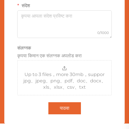
संदेश
0/1000
संलग्नक
कृपया किमान एक संलग्नक अपलोड करा
Up to 3 files，more 30mb，suppor
jpg、jpeg、png、pdf、doc、docx、
xls、xlsx、csv、txt
पाठवा