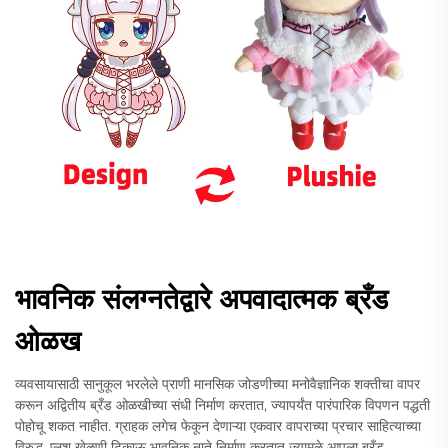
भावनिक संलग्नतेद्वारे अपवादात्मक ब्रँड
ओळख
व्यवसायासाठी सानुकूल भरलेले प्राणी मानसिक जोडणीच्या मनोवैज्ञानिक शक्तीचा वापर
करून अद्वितीय ब्रँड ओळखीच्या संधी निर्माण करतात, ज्यापर्यंत पारंपारिक विपणन पद्धती
पोहोचू शकत नाहीत. ग्राहक लगेच फेकून देणाऱ्या एकवार वापराच्या प्रचार साहित्याच्या
विरुद्ध, प्लश खेळणी टिकाऊ भावनिक नाते निर्माण करतात ज्यामुळे आपला ब्रँड