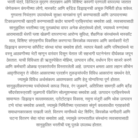
भरती यंत्रे, डिजिटल मुद्रण तंत्रज्ञान आणि विशिष्ट कापणी प्रणाली वापरल्या जातात
जेणेकरून कंपनीच्या लोगो, मास्कॉट आणि ब्रँडेड डिझाइनची अचूक निर्मिती होऊ शकेल.
गुणवत्ता नियंत्रण उपायांमध्ये सुरक्षा मानकांना पूर्ण करण्यासाठी आणि उत्पादनाच्या
टिकाऊपणाची खात्री करण्यासाठी कठोर चाचणी प्रक्रियांचा समावेश आहे. व्यवसायासाठी
सानुकूलित भरतीच्या पशू पुतळ्यांचा वापर अनेक क्षेत्रांमध्ये होतो, ज्यामध्ये रुग्णांच्या
आरामासाठी थेरपी प्लश खेळणी वापरणाऱ्या आरोग्य सुविधा, शैक्षणिक संस्थांमध्ये मास्कॉट
माल, विशिष्ट संग्रहणीय विकसित करणाऱ्या किरकोळ व्यवसाय आणि कार्यकारी भेटी
डिझाइन करणाऱ्या कॉर्पोरेट संस्था यांचा समावेश होतो. व्यापार मेळावे आणि परिषदांमध्ये या
वस्तू आठवणीच्या भेटी म्हणून वारंवार दिसून येतात जी सहभागी घटनेनंतर दीर्घकाळ जपून
ठेवतात. याची विविधता ही ऋतुस्पेक्षित मोहिमा, उत्पादन लाँच, वर्धापन दिन साजरे करणे
आणि कर्मचारी ओळख प्रकारांपर्यंत विस्तारलेली आहे. उत्पादन क्षमता आता लहान कीचेन
आवृत्तीपासून ते जीवंत आकाराच्या प्रदर्शन तुकड्यांपर्यंत विविध आकारांना समर्थन देते,
ज्यामुळे विविध अर्थसंकल्प आवश्यकता आणि हेतू योग्यरित्या पूर्ण होतात.
सानुकूलीकरणाच्या पर्यायांमध्ये कापड निवड, रंग जुळवणे, अतिरिक्त सामग्री आणि ब्रँड
सौंदर्यशास्त्राशी जुळणारी पॅकेजिंग सोल्यूशन्सचा समावेश आहे. उत्पादन प्रक्रियेमध्ये
सामान्यतः डिझाइन सल्लामसलत, प्रोटोटाइप विकास, नमुना मंजुरी आणि थोक उत्पादन
टप्पे यांचा समावेश असतो, ज्यामुळे निर्मितीच्या प्रवासात संपूर्ण कालावधीत ग्राहकांची
समाधानकारकता राखली जाते. वितरण मार्गांमध्ये थेट शिपिंग, किरकोळ भागीदारी आणि
घटना वितरण सेवा यांचा समावेश आहे, ज्यामुळे जगभरातील संस्थांना व्यवसायासाठी
सानुकूलित भरतीची पशू पुतळे उपलब्ध होतात.