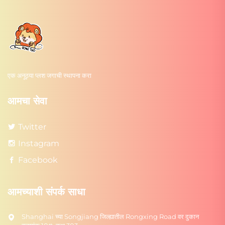
एक अनूठ्या प्लश जगाची स्थापना करा
आमचा सेवा
Twitter
Instagram
Facebook
आमच्याशी संपर्क साधा
Shanghai च्या Songjiang जिल्ह्यातील Rongxing Road वर दुकान