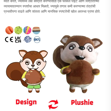
मदत करते, ज्यामध्ये लक्ष केंद्रित करण्यासाठी एक फोकल पॉइंट आणि विश्रांतीच्या
व्यायामादरम्यान स्पर्शाचा आधार मिळतो, ज्यामुळे तणाव कमी करण्याच्या तंत्रांची
प्रभावीपणा वाढते आणि शांतता आणि मानसिक स्पष्टतेची खोल अवस्था प्राप्त होते.