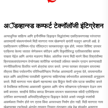
अॅडव्हान्स्ड कम्फर्ट टेक्नॉलॉजी इंटिग्रेशन
अत्याधुनिक साहित्य आणि इर्गोनॉमिक डिझाइन सिद्धांतांच्या एकत्रिकरणासह परंपरागत
आरामदायी संकल्पनांमध्ये मिठी मारणारा नरम खेळण्याने क्रांती घडवून आणली आहे. हे
एकत्रिकरण प्रीमियम-ग्रेड पॉलिएस्टर फायबरपासून सुरू होते, ज्यावर विशिष्ट उपचार
प्रक्रिया केल्या जातात जेणेकरून संपीडन आणि विकृतीविरुद्ध प्रतिकारशक्ति कायम
राखता येईल आणि अत्यंत मऊपणा मिळेल. आंतरिक रचना मिठी मारणे किंवा विश्रांतीच्या
क्रियाकलापांदरम्यान वेगवेगळ्या शारीरिक भागांसाठी लक्ष्यित समर्थन प्रदान करण्यासाठी
रणनीतिकरित्या वितरित भरणे क्षेत्रांचा वापर करते. उन्नत फायबर तंत्रज्ञान वापराच्या
तीव्रता किंवा पर्यावरणीय परिस्थितीनिहाय निरपेक्ष आरामदायी अनुभव देते, तापमानातील
बदल आणि आर्द्रतेच्या पातळीशी जुळणाऱ्या साहित्यांसह वर्षभरातील आरामासाठी अनुकूलन
करते. मिठी मारणारा नरम खेळणे महत्त्वाच्या दाब बिंदूंवर मेमरी फोम घटक समाविष्ट करते
जे वैयक्तिक शरीराच्या आकाराशी जुळतात आणि योग्य संरेखणास प्रोत्साहन देऊन ताण
कमी करतात. सतहीचे विविध कापड विणकाम वापरून सकारात्मक संवेदी प्रतिक्रिया
उत्तेजित करण्यासाठी अभियांत्रिकीदृष्ट्या डिझाइन केलेले असते ज्यामुळे स्पर्शाची
आकर्षकता निर्माण होते पण त्रास किंवा अस्वस्थता निर्माण होत नाही. मिठी मारणारा नरम
खेळण्याच्या रचनेमध्ये अंतर्भूत तापमान नियमन तंत्रज्ञान लांब वेळ संपर्कात असताना