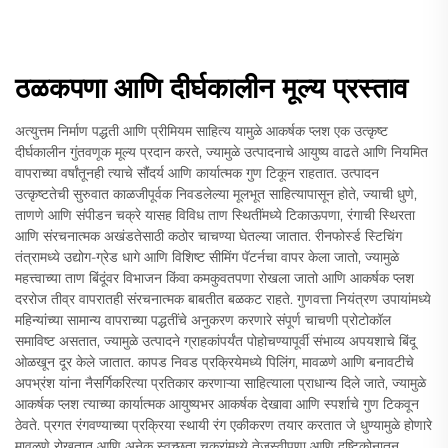
ठळकपणा आणि दीर्घकालीन मूल्य प्रस्ताव
अत्युत्तम निर्माण पद्धती आणि प्रीमियम साहित्य यामुळे आकर्षक प्लश एक उत्कृष्ट
दीर्घकालीन गुंतवणूक मूल्य प्रदान करते, ज्यामुळे उत्पादनाचे आयुष्य वाढते आणि नियमित
वापराच्या वर्षांतूनही त्याचे सौंदर्य आणि कार्यात्मक गुण टिकून राहतात. उत्पादन
उत्कृष्टतेची सुरुवात काळजीपूर्वक निवडलेल्या मूलभूत साहित्यापासून होते, ज्याची धुणे,
ताणणे आणि संपीडन चक्रे यासह विविध ताण स्थितींमध्ये टिकाऊपणा, रंगाची स्थिरता
आणि संरचनात्मक अखंडतेसाठी कठोर चाचण्या घेतल्या जातात. रीनफोर्स्ड स्टिचिंग
तंत्रामध्ये उद्योग-ग्रेड धागे आणि विशिष्ट सीमिंग पॅटर्नचा वापर केला जातो, ज्यामुळे
महत्त्वाच्या ताण बिंदूंवर विभाजन किंवा कमकुवतपणा रोखला जातो आणि आकर्षक प्लश
दररोज तीव्र वापरातही संरचनात्मक बाबतीत बळकट राहते. गुणवत्ता नियंत्रण उपायांमध्ये
महिन्यांच्या सामान्य वापराच्या पद्धतींचे अनुकरण करणारे संपूर्ण चाचणी प्रोटोकॉल
समाविष्ट असतात, ज्यामुळे उत्पादने ग्राहकांपर्यंत पोहोचण्यापूर्वी संभाव्य अपयशाचे बिंदू
ओळखून दूर केले जातात. कापड निवड प्रक्रियेमध्ये पिलिंग, मावळणे आणि बनावटीचे
अपभ्रंश यांना नैसर्गिकरित्या प्रतिकार करणाऱ्या साहित्याला प्राधान्य दिले जाते, ज्यामुळे
आकर्षक प्लश त्याच्या कार्यात्मक आयुष्यभर आकर्षक देखावा आणि स्पर्शाचे गुण टिकवून
ठेवते. प्रगत रंगवण्याच्या प्रक्रिया स्थायी रंग एकीकरण तयार करतात जे धुण्यामुळे होणारे
मावळणे रोखतात आणि अनेक स्वच्छता चक्रांमध्ये तेजस्वीपणा आणि दृष्टिकोनातून