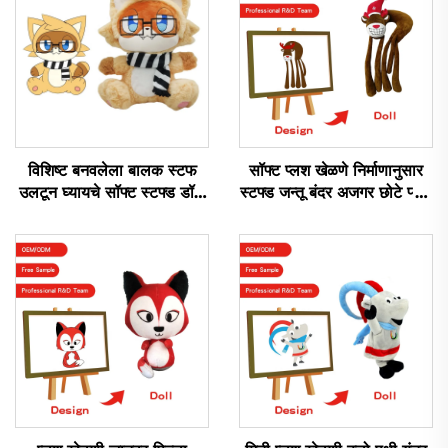
विशिष्ट बनवलेला बालक स्टफ
सॉफ्ट प्लश खेळणे निर्माणानुसार
उलटून घ्यायचे सॉफ्ट स्टफ्ड डॉल
स्टफ्ड जन्तू बंदर अजगर छोटे प्लश
लोलक निर्माते विशिष्ट लोलक
खेळणे
खेळणे