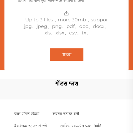
कृपया किमान एक संलग्नक अपलोड करा
Up to 3 files，more 30mb，suppor
jpg、jpeg、png、pdf、doc、docx、
xls、xlsx、csv、txt
पाठवा
गोंडस प्लश
प्लश सॉफ्ट खेळणे
कस्टम स्टफ्ड बनी
वैयक्तिक स्टफ्ट खेळणे
सर्वोत्तम स्वरूपित प्लश निर्माते