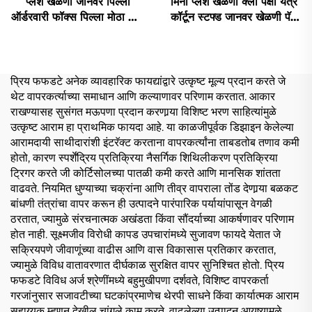
प्लश खेळणी जानवर पिल्ला
मिनी प्लश खेळणी क्लो पक्षी यंत्र
ऑर्डरवारी फॉक्स पिल्ला मोठा डॉल
कॉर्टून स्टफ्ड जानवर खेळणी पॅज
जानवर प्लश स्टफ्ड फॉक्स खेळणी
बनेरी कॅट ऑर्डरवारी प्लश कीचन
प्रिय फफडटे अनेक व्यावहारिक फायद्यांद्वारे उत्कृष्ट मूल्य प्रदान करते जे
थेट वापरकर्त्याच्या समाधान आणि कल्याणावर परिणाम करतात. आकार
राखण्यासह सुसंगत मऊपणा प्रदान करणार्‍या विशिष्ट भरण साहित्यांमुळे
उत्कृष्ट आराम हा प्राथमिक फायदा आहे. या काळजीपूर्वक डिझाइन केलेल्या
आरामदायी साथीदारांशी इंटरॅक्ट करताना वापरकर्त्यांना ताबडतोब तणाव कमी
होतो, कारण स्पर्शेंद्रिय प्रतिक्रिया नैसर्गिक शिथिलीकरण प्रतिक्रिया
ट्रिगर करते जी कोर्टिसोलच्या पातळी कमी करते आणि मानसिक शांतता
वाढवते. नियमित धुण्याच्या चक्रांना आणि तीव्र वापराला तोंड देणार्‍या बळकट
बांधणी तंत्रांचा वापर करून ही उत्पादने पारंपारिक पर्यायांपासून वेगळी
ठरतात, ज्यामुळे संरचनात्मक अखंडता किंवा सौंदर्याच्या आकर्षणावर परिणाम
होत नाही. सूक्ष्मजीव विरोधी कापड उपचारांमध्ये सुजावण फायदे येतात जे
सक्रियपणे जीवाणूंच्या वाढीस आणि वास विकासास प्रतिकार करतात,
ज्यामुळे विविध वातावरणात दीर्घकाळ सुरक्षित वापर सुनिश्चित होतो. प्रिय
फफडटे विविध अर्ज श्रेणींमध्ये बहुमुखीपणा दर्शवते, विशिष्ट वापरकर्ता
गरजांनुसार सजावटीच्या घटकांप्रमाणेच थेरपी साधने किंवा कार्यात्मक आराम
सहाय्यक म्हणून देखील चांगले काम करते. वाढलेल्या उत्पादन आयुष्यामुळे