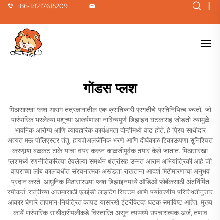
|
+86-18217615209
गोंडस प्लश
मिठासारखा प्लश आराम तंत्रज्ञानातील एक क्रांतिकारी प्रगतीचे प्रतिनिधित्व करतो, जो
पारंपारिक भरलेल्या पशूच्या आकर्षणाला नाविन्यपूर्ण डिझाइन घटकांसह जोडतो ज्यामुळे
भावनिक आरोग्य आणि व्यावहारिक कार्यक्षमता दोन्हीमध्ये वाढ होते. हे प्रिय साथीदार
अत्यंत मऊ पॉलिएस्टर तंतू, हायपोअलर्जेनिक भरणे आणि दीर्घकाळ टिकाऊपणा सुनिश्चित
करणार्‍या बळकट टाके यांचा वापर करून काळजीपूर्वक तयार केले जातात. मिठासारखा
प्लशमध्ये रणनीतिकरित्या ठेवलेल्या समर्थन क्षेत्रांसह उन्नत आराम अभियांत्रिकी आहे जी
वापराच्या लांब कालावधीत संरचनात्मक अखंडता राखताना आदर्श मिठीमारणाचा अनुभव
प्रदान करते. आधुनिक मिठासारख्या प्लश डिझाइनमध्ये ऑडिओ प्लेबॅकसाठी अंतर्निर्मित
स्पीकर्स, रात्रीच्या आरामासाठी एलईडी लाइटिंग सिस्टम आणि पर्यावरणीय परिस्थितीनुसार
आकार घेणारे तापमान-नियंत्रित कापड यासारखे इंटरॅक्टिव्ह घटक समाविष्ट आहेत. मुख्य
कार्ये पारंपारिक साथीदारीपलीकडे विस्तारित असून त्यामध्ये उपचारात्मक अर्ज, तणाव