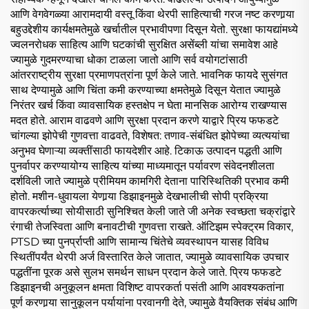
आणि वेगवेगळ्या आरामदायी वस्तू किंवा थेरपी साहित्याची गरज नष्ट करणार्‍या
बहुउद्देशीय कार्यक्षमतेमुळे खर्चातील प्रभावीपणा दिसून येतो. सुरक्षा फायद्यांमध्ये
ज्वलनरोधक साहित्य आणि घटकांची सुरक्षित असेंब्ली यांचा समावेश आहे
ज्यामुळे गुदमरण्याचा धोका टाळला जातो आणि सर्व वयोगटांसाठी
आंतरराष्ट्रीय सुरक्षा प्रमाणपत्रांना पूर्ण केले जाते. भावनिक फायदे सुसंगत
साथ देण्यामुळे आणि चिंता कमी करण्याच्या क्षमतेमुळे दिसून येतात ज्यामुळे
निरंतर खर्च किंवा व्यावसायिक हस्तक्षेप न घेता मानसिक आरोग्य राखण्यास
मदत होते. आराम वाढवणे आणि सुरक्षा प्रदान करणे याद्वारे प्रिय फफडटे
चांगल्या झोपेची गुणवत्ता वाढवते, विशेषत: तणाव-संबंधित झोपेच्या व्यत्ययांचा
अनुभव घेणाऱ्या व्यक्तींसाठी फायदेशीर आहे. टिकाऊ उत्पादन पद्धती आणि
पुनर्वापर करण्यायोग्य साहित्य यांच्या माध्यमातून पर्यावरण संवेदनशीलता
दर्शविली जाते ज्यामुळे प्रीमियम कामगिरी देताना पारिस्थितिकी प्रभाव कमी
होतो. मशीन-धुवायला येणार्‍या डिझाइनमुळे देखभालीची सोपी प्रक्रिया
वापरकर्त्याच्या सोयीसाठी सुनिश्चित केली जाते जी अनेक स्वच्छता चक्रांद्वारे
रंगाची तेजस्विता आणि बनावटीची गुणवत्ता राखते. ऑटिझम स्पेक्ट्रम विकार,
PTSD च्या पुनर्प्राप्ती आणि सामान्य चिंतेचे व्यवस्थापन यासह विविध
स्थितींपर्यंत थेरपी अर्ज विस्तारित केले जातात, ज्यामुळे व्यावसायिक उपचार
पद्धतींना पूरक असे सुलभ समर्थन साधन प्रदान केले जाते. प्रिय फफडटे
डिझाइनची अनुकूलन क्षमता विशिष्ट वापरकर्ता पसंती आणि आवश्यकतांना
पूर्ण करणार्‍या सानुकूलन पर्यायांना परवानगी देते, ज्यामुळे वैयक्तिक संबंध आणि