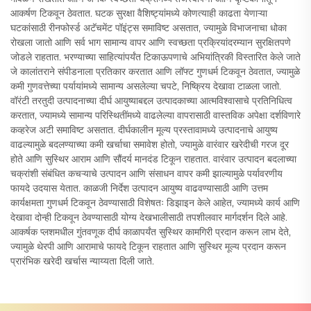
आकर्षण टिकवून ठेवतात. घटक सुरक्षा वैशिष्ट्यांमध्ये कोणत्याही काढता येणाऱ्या
घटकांसाठी रीनफोर्स्ड अटॅचमेंट पॉइंट्स समाविष्ट असतात, ज्यामुळे विभाजनाचा धोका
रोखला जातो आणि सर्व भाग सामान्य वापर आणि स्वच्छता प्रक्रियांदरम्यान सुरक्षितपणे
जोडले राहतात. भरण्याच्या साहित्यांपर्यंत टिकाऊपणाचे अभियांत्रिकी विस्तारित केले जाते
जे कालांतराने संपीडनाला प्रतिकार करतात आणि लॉफ्ट गुणधर्म टिकवून ठेवतात, ज्यामुळे
कमी गुणवत्तेच्या पर्यायांमध्ये सामान्य असलेल्या चपटे, निष्क्रिय देखावा टाळला जातो.
वॉरंटी तरतुदी उत्पादनाच्या दीर्घ आयुष्याबद्दल उत्पादकाच्या आत्मविश्वासाचे प्रतिनिधित्व
करतात, ज्यामध्ये सामान्य परिस्थितींमध्ये वाढलेल्या वापरासाठी वास्तविक अपेक्षा दर्शविणारे
कव्हरेज अटी समाविष्ट असतात. दीर्घकालीन मूल्य प्रस्तावामध्ये उत्पादनाचे आयुष्य
वाढल्यामुळे बदलण्याच्या कमी खर्चाचा समावेश होतो, ज्यामुळे वारंवार खरेदीची गरज दूर
होते आणि सुस्थिर आराम आणि सौंदर्य मानदंड टिकून राहतात. वारंवार उत्पादन बदलाच्या
चक्रांशी संबंधित कचऱ्याचे उत्पादन आणि संसाधन वापर कमी झाल्यामुळे पर्यावरणीय
फायदे उदयास येतात. काळजी निर्देश उत्पादन आयुष्य वाढवण्यासाठी आणि उत्तम
कार्यक्षमता गुणधर्म टिकवून ठेवण्यासाठी विशेषतः डिझाइन केले आहेत, ज्यामध्ये कार्य आणि
देखावा दोन्ही टिकवून ठेवण्यासाठी योग्य देखभालीसाठी तपशीलवार मार्गदर्शन दिले आहे.
आकर्षक प्लशमधील गुंतवणूक दीर्घ काळापर्यंत सुस्थिर कामगिरी प्रदान करून लाभ देते,
ज्यामुळे थेरपी आणि आरामाचे फायदे टिकून राहतात आणि सुस्थिर मूल्य प्रदान करून
प्रारंभिक खरेदी खर्चास न्याय्यता दिली जाते.