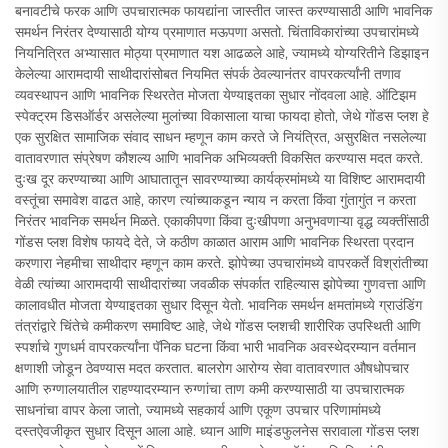
बनावटीचे फरक आणि उपचारात्मक फायद्यांना जास्तीत जास्त करण्यासाठी आणि भावनिक
समर्थन निरंतर देण्यासाठी योग्य प्रमाणात मऊपणा असतो. चिंताविकारांच्या उपचारांमध्ये
नियनित्रित अभ्यासात मोठ्या प्रमाणात यश आढळले आहे, ज्यामध्ये योग्यरितीने डिझाइन
केलेल्या आरामदायी साथीदारांसोबत नियमित संपर्क ठेवल्यानंतर वापरकर्त्यांनी तणाव
व्यवस्थापन आणि भावनिक स्थिरतेत मोजता येण्याइतका सुधार नोंदवला आहे. ऑटिझम
स्पेक्ट्रम डिसऑर्डर असलेल्या मुलांच्या विकासाला याचा फायदा होतो, जेथे गोंडस प्लश हे
एक सुरक्षित सामाजिक संवाद साधन म्हणून काम करते जे नियंत्रित, असुरक्षित नसलेल्या
वातावरणात संप्रेषण कौशल्य आणि भावनिक अभिव्यक्ती विकसित करण्यास मदत करते.
दुःख दूर करण्याच्या आणि आघातातून सावरण्याच्या कार्यक्रमांमध्ये या विशिष्ट आरामदायी
वस्तूंचा समावेश वाढत आहे, कारण त्यांच्याकडून न्याय न करता किंवा गुंतागुंत न करता
निरंतर भावनिक समर्थन मिळते. एकाकीपणा किंवा दुःखीपणा अनुभवणाऱ्या वृद्ध व्यक्तींसाठी
गोंडस प्लश विशेष फायदे देते, जे कठीण काळात आराम आणि भावनिक स्थिरता प्रदान
करणारा नेहमीचा साथीदार म्हणून काम करते. झोपेच्या उपचारांमध्ये वापरकर्ते विश्रांतीच्या
वेळी त्यांच्या आरामदायी साथीदारांच्या जवळीक संपर्कात राहिल्यास झोपेच्या गुणवत्ता आणि
कालावधीत मोजता येण्याइतका सुधार दिसून येतो. भावनिक समर्थन क्षमतांमध्ये ग्राउंडिंग
तंत्रांद्वारे चिंतेचे कमीकरण समाविष्ट आहे, जेथे गोंडस प्लशची शारीरिक उपस्थिती आणि
स्पर्शाचे गुणधर्म वापरकर्त्यांना पॅनिक घटना किंवा भारी भावनिक अवस्थेदरम्यान वर्तमान
क्षणाशी जोडून ठेवण्यास मदत करतात. बालरोग आरोग्य सेवा वातावरणात औषधोपचार
आणि रुग्णालयातील राहण्यादरम्यान रुग्णांचा ताण कमी करण्यासाठी या उपचारात्मक
साधनांचा वापर केला जातो, ज्यामध्ये सहकार्य आणि एकूण उपचार परिणामांमध्ये
दस्तऐवजीकृत सुधार दिसून आला आहे. ध्यान आणि माइंडफुलनेस सरावाला गोंडस प्लश