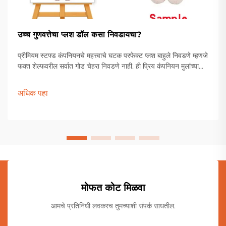
उच्च गुणवत्तेचा प्लश डॉल कसा निवडायचा?
प्रीमियम स्टफ्ड कंपनियनचे महत्त्वाचे घटक परफेक्ट प्लश बाहुले निवडणे म्हणजे
फक्त शेल्फवरील सर्वात गोड चेहरा निवडणे नाही. ही प्रिय कंपनियन मुलांच्या
खेळण्यांच्या पेटीपासून ते प्रौढ संग्राहकांच्या प्रदर्शनापर्यंत विशेष स्थान
राखतात.
अधिक पहा
मोफत कोट मिळवा
आमचे प्रतिनिधी लवकरच तुमच्याशी संपर्क साधतील.