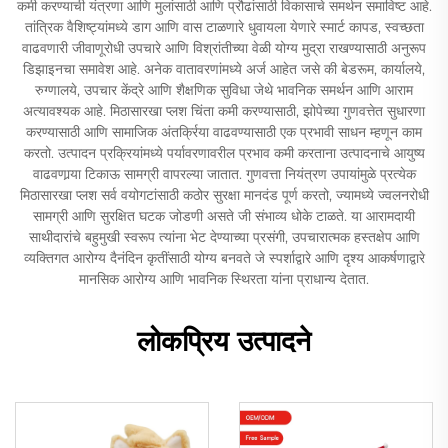
कमी करण्याची यंत्रणा आणि मुलांसाठी आणि प्रौढांसाठी विकासाचे समर्थन समाविष्ट आहे.
तांत्रिक वैशिष्ट्यांमध्ये डाग आणि वास टाळणारे धुवायला येणारे स्मार्ट कापड, स्वच्छता
वाढवणारी जीवाणूरोधी उपचारे आणि विश्रांतीच्या वेळी योग्य मुद्रा राखण्यासाठी अनुरूप
डिझाइनचा समावेश आहे. अनेक वातावरणांमध्ये अर्ज आहेत जसे की बेडरूम, कार्यालये,
रुग्णालये, उपचार केंद्रे आणि शैक्षणिक सुविधा जेथे भावनिक समर्थन आणि आराम
अत्यावश्यक आहे. मिठासारखा प्लश चिंता कमी करण्यासाठी, झोपेच्या गुणवत्तेत सुधारणा
करण्यासाठी आणि सामाजिक अंतर्क्रिया वाढवण्यासाठी एक प्रभावी साधन म्हणून काम
करतो. उत्पादन प्रक्रियांमध्ये पर्यावरणावरील प्रभाव कमी करताना उत्पादनाचे आयुष्य
वाढवणार्‍या टिकाऊ सामग्री वापरल्या जातात. गुणवत्ता नियंत्रण उपायांमुळे प्रत्येक
मिठासारखा प्लश सर्व वयोगटांसाठी कठोर सुरक्षा मानदंड पूर्ण करतो, ज्यामध्ये ज्वलनरोधी
सामग्री आणि सुरक्षित घटक जोडणी असते जी संभाव्य धोके टाळते. या आरामदायी
साथीदारांचे बहुमुखी स्वरूप त्यांना भेट देण्याच्या प्रसंगी, उपचारात्मक हस्तक्षेप आणि
व्यक्तिगत आरोग्य दैनंदिन कृतींसाठी योग्य बनवते जे स्पर्शाद्वारे आणि दृश्य आकर्षणाद्वारे
मानसिक आरोग्य आणि भावनिक स्थिरता यांना प्राधान्य देतात.
लोकप्रिय उत्पादने