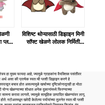
खेळणी
विशिष्ट थोऱ्यासाठी डिझाइन मिनी
ंग प्लश
सॉफ्ट खेळणे लोलक निर्मिती
णी
खेळणे भरपूर जानवर लोलक
विशिष्ट
ंत्र्य हा मुख्य फायदा आहे, ज्यामुळे ग्राहकांना वैयक्तिक पसंतींवर
ा अर्थ असा की प्रत्येक स्वतःची प्लशी डिझाइन करणे हे
पपासून बचाव होत असल्यामुळे खर्चाच्या दृष्टिकोनातूनही हा मोठा
योग्य खेळण्याच्या शोधात अनेक दुकानांमध्ये फिरण्याच्या
ा सामना करावा लागतो, ज्यामुळे सामूहिक उत्पादित खेळण्यांवर लागू
 होते. स्टोअरमधून खरेदी केलेल्या पर्यायांच्या तुलनेत स्वतःची प्लशी
कारण मुलांना सानुकूलन प्रक्रियेद्वारे डिझाइन सिद्धांत, रंग