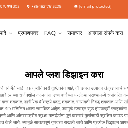
0#, कक्ष 303
+86-18217615209
[email protected]
पादे
प्रमाणपत्र
FAQ
समाचार
आम्हाला संपर्क करा
आपले प्लश डिझाइन करा
िर्मितीसाठी एक क्रांतिकारी दृष्टिकोन आहे, जी उन्नत उत्पादन तंत्रज्ञानाचे सं
ारे त्यांच्या सर्जनशील कल्पनांना उच्च दर्जाच्या भरलेल्या प्राण्यांमध्ये रूपांतर
िवड करू शकतात, शारीरिक वैशिष्ट्ये बदलू शकतात, रंगसंगती निवडू शकतात आणि राहि
3D मॉडेलिंग क्षमता समाविष्ट आहेत, ज्यामुळे उत्पादन सुरू होण्यापूर्वी ग्राहकांना त्
णे आणि आंतरराष्ट्रीय सुरक्षा मानदंडांना पूर्ण करणारे मुलांसाठी सुरक्षित कापड 
 केले जाते, ज्यामुळे सातत्यपूर्ण गुणवत्ता राखली जाते आणि प्रत्येक डिझाइन आपल