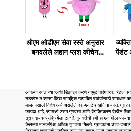
ओएम ओडीएम सेवा रस्ते अनुसार
व्यक्त
बनवलेले लहान प्लश कीचेन
पेंडंट
खेळणे स्टफ्ड कीचेन प्लश खेळणे
प्रचारासाठी
आपल्या स्वतःच्या प्लशी डिझाइन करणे यामुळे पारंपारिक रिटेल पर्याया
तडजोड न करता किंवा सामूहिक उत्पादित पर्यायांसाठी समाधान मानता
मालकासाठी विशेष अर्थ असलेले एक-एकटेच खजिना बनते. ग्राहकांना व
फायदा आहे, ज्यामध्ये उत्तम गुणवत्ता आणि वैयक्तिकरण देखील मिळत
त्रासदायक प्रक्रियेला टाळते. गुणवत्तेची हमी हा एक मोठा फायदा आ
केलेल्या मानकांपेक्षा अधिक गुणवत्ता मिळते. ग्राहकांना उच्च-दर्जाच्
डिझाइन करण्याचे भावनिक मूल्य खूप जास्त असते, ज्यामुळे कायमच्य