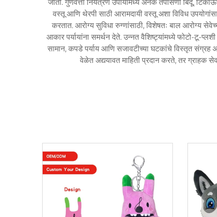
जातो. गुणवत्ता नियंत्रण उपायांमध्ये अनेक तपासणी बिंदू, टिकाऊ
वस्तू आणि थेरपी साठी आरामदायी वस्तू अशा विविध उपयोगांसाठ
करतात. आरोग्य सुविधा रुग्णांसाठी, विशेषतः बाल आरोग्य सेवेच्
आकार पर्यायांना समर्थन देते. उन्नत वैशिष्ट्यांमध्ये फोटो-टू-प्
सामान, कपडे पर्याय आणि सजावटीच्या घटकांचे विस्तृत संग्रह आह
वेळेत अद्ययावत माहिती प्रदान करते, तर ग्राहक से