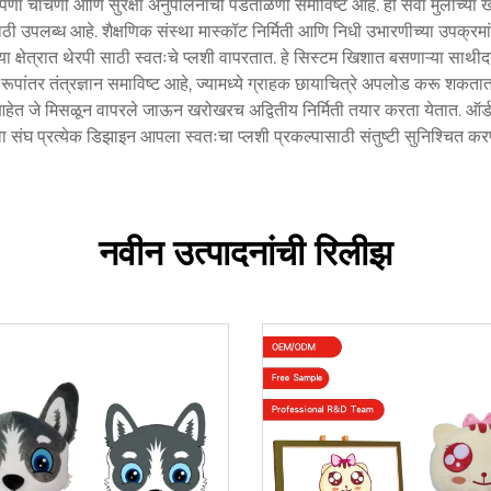
पणा चाचणी आणि सुरक्षा अनुपालनाची पडताळणी समाविष्ट आहे. ही सेवा मुलांच्या खेळण
ी उपलब्ध आहे. शैक्षणिक संस्था मास्कॉट निर्मिती आणि निधी उभारणीच्या उपक्रम
या क्षेत्रात थेरपी साठी स्वतःचे प्लशी वापरतात. हे सिस्टम खिशात बसणाऱ्या साथीद
लशी रूपांतर तंत्रज्ञान समाविष्ट आहे, ज्यामध्ये ग्राहक छायाचित्रे अपलोड करू शकतात
ेत जे मिसळून वापरले जाऊन खरोखरच अद्वितीय निर्मिती तयार करता येतात. ऑर्डर ट्
वा संघ प्रत्येक डिझाइन आपला स्वतःचा प्लशी प्रकल्पासाठी संतुष्टी सुनिश्चित क
नवीन उत्पादनांची रिलीझ