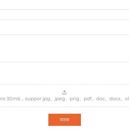
，more 30mb，suppor jpg、jpeg、png、pdf、doc、docx、xl
पाठवा