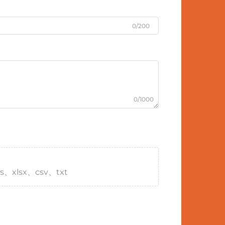
0/200
0/1000
s、xlsx、csv、txt