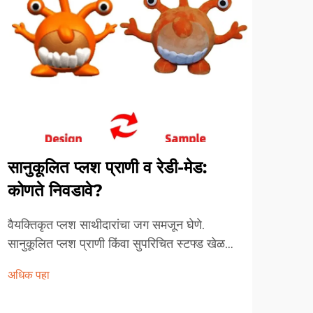
सानुकूलित प्लश प्राणी व रेडी-मेड:
नवी
कोणते निवडावे?
खेळण
जोडू 
वैयक्तिकृत प्लश साथीदारांचा जग समजून घेणे.
सानुकूलित प्लश प्राणी किंवा सुपरिचित स्टफ्ड खेळणे
दरवर्
निवडणे हा निर्णय केवळ एक साधा खरेदीचा पर्याय
ऑर्ना
अधिक पहा
नसून, आठवणी निर्माण करणे, निर्मितिशीलता व्यक्त
ख्रिस
अधिक
करणे आणि शोधणे याशी संबंधित आहे...
नाही