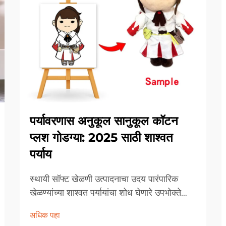
पर्यावरणास अनुकूल सानुकूल कॉटन
प्लश गोडग्या: 2025 साठी शाश्वत
पर्याय
स्थायी सॉफ्ट खेळणी उत्पादनाचा उदय पारंपारिक
खेळण्यांच्या शाश्वत पर्यायांचा शोध घेणारे उपभोक्ते
वाढत्या प्रमाणात मागणी करत असल्याने खेळणी
अधिक पहा
उद्योगात अद्भुत बदल होत आहेत. या हिरव्या क्रांतीच्या