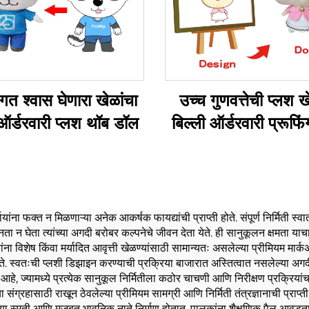
िगत श्वास घेणारा खेळांचा
उच्च गुणवत्तेची प्लश 
 ऑर्डरवारी प्लश थॉब डॉल
बिल्ली ऑर्डरवारी प्रूफि
स्टफ्ड जानवर खेळ
ंना फक्त न मिळणाऱ्या अनेक आकर्षक फायद्यांची प्राप्ती होते. संपूर्ण निर्मिती स्वात
 न घेता त्यांच्या अगदी बरोबर कल्पनेचे जीवन देता येते. ही सानुकूलन क्षमता याच
िशेष किंवा मर्यादित आवृत्ती खेळण्यांसाठी सामान्यतः असलेल्या प्रीमियम मार्कअ
े. स्वतःची प्लशी डिझाइन करण्याची प्रक्रिया बाजारात अस्तित्वात नसलेल्या अगदी 
हे, ज्यामध्ये प्रत्येक सानुकूल निर्मितीला कठोर चाचणी आणि निरीक्षण प्रक्रियांच
या संग्रहासाठी राखून ठेवलेल्या प्रीमियम सामग्री आणि निर्मिती तंत्रज्ञानाची प्राप्ती
ा स्मृती आणि मजबूत भावनिक नाते निर्माण होतात. पालकांना शैक्षणिक पैलू आवडतात, 