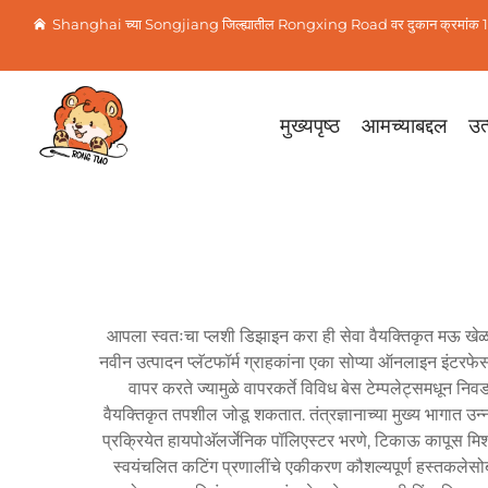
Shanghai च्या Songjiang जिल्ह्यातील Rongxing Road वर दुकान क्रमांक 1
मुख्यपृष्ठ
आमच्याबद्दल
उत्
आपला स्वतःचा प्लशी डिझाइन करा ही सेवा वैयक्तिकृत मऊ खेळणी न
नवीन उत्पादन प्लॅटफॉर्म ग्राहकांना एका सोप्या ऑनलाइन इंटरफेसद्व
वापर करते ज्यामुळे वापरकर्ते विविध बेस टेम्पलेट्समधून न
वैयक्तिकृत तपशील जोडू शकतात. तंत्रज्ञानाच्या मुख्य भागात उन्नत 
प्रक्रियेत हायपोअ‍ॅलर्जेनिक पॉलिएस्टर भरणे, टिकाऊ कापूस मिश्र
स्वयंचलित कटिंग प्रणालींचे एकीकरण कौशल्यपूर्ण हस्तकलेसोबत