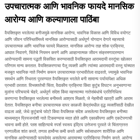
उपचारात्मक आणि भावनिक फायदे मानसिक
आरोग्य आणि कल्याणाला पाठिंबा
वैयक्तिकृत भरलेल्या बनीजमुळे मानसिक आरोग्य, भावनिक विकास आणि विविध वयोगट
आणि जीवन परिस्थितींमध्ये मानसिक आरोग्यासाठी अर्थपूर्ण योगदान देणारे महत्त्वाचे
उपचारात्मक आणि भावनिक फायदे मिळतात. मानसिक आरोग्य तज्ञ शोक प्रक्रिया,
आघात निवारणे, चिंतेचे नियमन करणे आणि आव्हानात्मक जीवन संक्रमणादरम्यान
आरोग्यदायी सामना पद्धती विकसित करण्यासाठी वैयक्तिकृत आरामदायी वस्तूंचा खोलवर
परिणाम मान्य करतात. वैयक्तिकरणाचा पैलू व्यक्ती आणि त्यांच्या आरामदायी वस्तू यांच्यात
मजबूत भावनिक नाते निर्माण करून उपचारात्मक प्रभावीतेला वाढवतो, ज्यामुळे भावनिक
समर्थन आणि स्थिरता पुरवण्यात वैयक्तिकृत भरलेले बनी सामान्य पर्यायांपेक्षा अधिक
प्रभावी ठरतात. विभक्ततेची चिंता, वैद्यकीय प्रक्रिया किंवा कुटुंब विघटन अनुभवणाऱ्या
मुलांना परिचयाचे चेहरे, अर्थपूर्ण संदेश किंवा महत्त्वाच्या नातेसंबंधांचे प्रतिनिधित्व
करणाऱ्या वैयक्तिकृत भरलेल्या बनीमध्ये आश्रय मिळतो, जे नेहमीची खात्री आणि आराम
देतात. वैयक्तिकृत बनीचा उपचारात्मक वापर काळजी केंद्रांमधील वृद्ध व्यक्तींसाठी देखील
वाढला आहे, जेथे कुटुंबाचे फोटो किंवा वैयक्तिक संदेश असलेल्या वैयक्तिकृत बनीच्या
माध्यमातून प्रियजनांशी नाते टिकवण्यास मदत होते आणि एकाकीपणा आणि एकटेपणाची
भावना कमी होते. प्लश साहित्याचे स्पर्श स्वरूप इंद्रिय उत्तेजना पुरवते जे चिंताग्रस्त
प्रणालीला शांत करते, तणाव हार्मोन्स कमी करते आणि सर्वसाधारण शारीरिक आणि
मानसिक आरोग्यासाठी फायदेमंद असलेल्या आरामाच्या प्रतिक्रिया निर्माण करते. आरोग्य