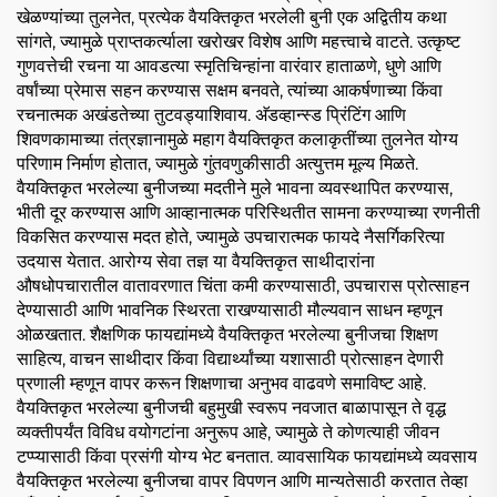
खेळण्यांच्या तुलनेत, प्रत्येक वैयक्तिकृत भरलेली बुनी एक अद्वितीय कथा
सांगते, ज्यामुळे प्राप्तकर्त्याला खरोखर विशेष आणि महत्त्वाचे वाटते. उत्कृष्ट
गुणवत्तेची रचना या आवडत्या स्मृतिचिन्हांना वारंवार हाताळणे, धुणे आणि
वर्षांच्या प्रेमास सहन करण्यास सक्षम बनवते, त्यांच्या आकर्षणाच्या किंवा
रचनात्मक अखंडतेच्या तुटवड्याशिवाय. अ‍ॅडव्हान्स्ड प्रिंटिंग आणि
शिवणकामाच्या तंत्रज्ञानामुळे महाग वैयक्तिकृत कलाकृतींच्या तुलनेत योग्य
परिणाम निर्माण होतात, ज्यामुळे गुंतवणुकीसाठी अत्युत्तम मूल्य मिळते.
वैयक्तिकृत भरलेल्या बुनीजच्या मदतीने मुले भावना व्यवस्थापित करण्यास,
भीती दूर करण्यास आणि आव्हानात्मक परिस्थितीत सामना करण्याच्या रणनीती
विकसित करण्यास मदत होते, ज्यामुळे उपचारात्मक फायदे नैसर्गिकरित्या
उदयास येतात. आरोग्य सेवा तज्ञ या वैयक्तिकृत साथीदारांना
औषधोपचारातील वातावरणात चिंता कमी करण्यासाठी, उपचारास प्रोत्साहन
देण्यासाठी आणि भावनिक स्थिरता राखण्यासाठी मौल्यवान साधन म्हणून
ओळखतात. शैक्षणिक फायद्यांमध्ये वैयक्तिकृत भरलेल्या बुनीजचा शिक्षण
साहित्य, वाचन साथीदार किंवा विद्यार्थ्यांच्या यशासाठी प्रोत्साहन देणारी
प्रणाली म्हणून वापर करून शिक्षणाचा अनुभव वाढवणे समाविष्ट आहे.
वैयक्तिकृत भरलेल्या बुनीजची बहुमुखी स्वरूप नवजात बाळापासून ते वृद्ध
व्यक्तीपर्यंत विविध वयोगटांना अनुरूप आहे, ज्यामुळे ते कोणत्याही जीवन
टप्प्यासाठी किंवा प्रसंगी योग्य भेट बनतात. व्यावसायिक फायद्यांमध्ये व्यवसाय
वैयक्तिकृत भरलेल्या बुनीजचा वापर विपणन आणि मान्यतेसाठी करतात तेव्हा