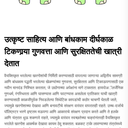
उत्कृष्ट साहित्य आणि बांधकाम दीर्घकाळ
टिकणार्‍या गुणवत्ता आणि सुरक्षिततेची खात्री
देतात
वैयक्तिकृत भरलेल्या खरगोशांची निर्मिती करण्यासाठी वापरल्या जाणाऱ्या अद्वितीय सामग्री
आणि बांधकाम पद्धती भरलेल्या खेळण्यांच्या गुणवत्ता, सुरक्षितता आणि टिकाऊपणासाठी एक
नवीन मानदंड निश्चित करतात, जे उद्योगाच्या अपेक्षांना मागे टाकतात. हायपोअॅलर्जेनिक
गुणधर्म, रंगस्थिरता आणि घासण्यास आणि फाटण्यास असलेला प्रतिकार याची खात्री
करण्यासाठी काळजीपूर्वक निवडलेल्या सिंथेटिक कापडांची कठोर चाचणी घेतली जाते,
ज्यामुळे खरगोशाच्या देखावा आणि बनावटीचे संरक्षण वारंवार वापरातही राहते. उच्च-दर्जाचे
पॉलिएस्टर भरणे इष्टतम मऊपणा आणि आकाराचे संरक्षण प्रदान करते आणि ते हलके
आणि यंत्रात धुऊ शकणारे राहते, ज्यामुळे वारंवार स्वच्छतेच्या चक्रांनंतरही वैयक्तिकृत
भरलेले खरगोश आकर्षक देखावा कायम ठेवू शकतात. बळकट टाके लावण्याच्या तंत्रांमध्ये