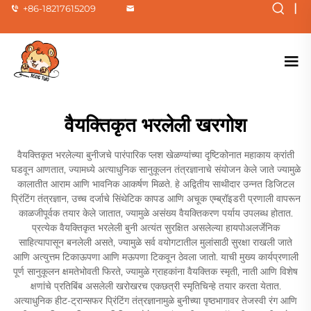
|
+86-18217615209
वैयक्तिकृत भरलेली खरगोश
वैयक्तिकृत भरलेल्या बुनीजचे पारंपारिक प्लश खेळण्यांच्या दृष्टिकोनात महाकाय क्रांती
घडवून आणतात, ज्यामध्ये अत्याधुनिक सानुकूलन तंत्रज्ञानाचे संयोजन केले जाते ज्यामुळे
कालातीत आराम आणि भावनिक आकर्षण मिळते. हे अद्वितीय साथीदार उन्नत डिजिटल
प्रिंटिंग तंत्रज्ञान, उच्च दर्जाचे सिंथेटिक कापड आणि अचूक एम्ब्रॉइडरी प्रणाली वापरून
काळजीपूर्वक तयार केले जातात, ज्यामुळे असंख्य वैयक्तिकरण पर्याय उपलब्ध होतात.
प्रत्येक वैयक्तिकृत भरलेली बुनी अत्यंत सुरक्षित असलेल्या हायपोअलर्जेनिक
साहित्यापासून बनलेली असते, ज्यामुळे सर्व वयोगटातील मुलांसाठी सुरक्षा राखली जाते
आणि अत्युत्तम टिकाऊपणा आणि मऊपणा टिकवून ठेवला जातो. याची मुख्य कार्यप्रणाली
पूर्ण सानुकूलन क्षमतेभोवती फिरते, ज्यामुळे ग्राहकांना वैयक्तिक स्मृती, नाती आणि विशेष
क्षणांचे प्रतिबिंब असलेली खरोखरच एकछत्री स्मृतिचिन्हे तयार करता येतात.
अत्याधुनिक हीट-ट्रान्सफर प्रिंटिंग तंत्रज्ञानामुळे बुनीच्या पृष्ठभागावर तेजस्वी रंग आणि