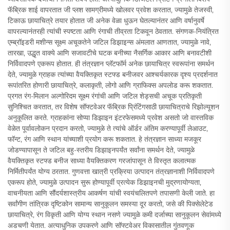
फॅब्रिक शाई वापरतात जी प्लश सामग्रीमध्ये खोलवर प्रवेश करतात, ज्यामुळे तेजस्वी,
टिकाऊ छायाचित्रे तयार होतात जी अनेक वेळा धुऊन घेतल्यानंतर आणि वर्षानुवर्षे
वापरल्यानंतरही त्यांची स्पष्टता आणि रंगाची तीव्रता टिकवून ठेवतात. संगणक-नियंत्रित
एम्ब्रॉइडरी मशीन्स सूक्ष्म अचूकतेने जटिल डिझाइन्स अंमलात आणतात, ज्यामुळे नावे,
तारखा, उद्धृत वाक्ये आणि सजावटीचे घटक बनीच्या नैसर्गिक आकार आणि बनावटीशी
निर्विवादपणे एकरूप होतात. ही तंत्रज्ञान प्लॅटफॉर्म अनेक छायाचित्र स्वरूपांना समर्थन
देते, ज्यामुळे ग्राहक त्यांच्या वैयक्तिकृत स्टफ्ड बनीजवर आश्चर्यकारक दृश्य प्रदर्शनात
रूपांतरित होणारी छायाचित्रे, कलाकृती, लोगो आणि ग्राफिक्स अपलोड करू शकतात.
प्रगत रंग-मिलान अल्गोरिदम सूक्ष्म रंगांची आणि जटिल शेड्सची अचूक प्रतिकृती
सुनिश्चित करतात, तर विशेष सॉफ्टवेअर फॅब्रिक प्रिंटिंगसाठी छायाचित्राचे रिझोल्यूशन
अनुकूलित करते. ग्राहकांना सोप्या डिझाइन इंटरफेसमध्ये प्रवेश असतो जो वास्तविक
वेळेत पूर्वावलोकन प्रदान करतो, ज्यामुळे ते त्यांचे ऑर्डर अंतिम करण्यापूर्वी लेआउट,
फॉन्ट, रंग आणि स्थान यांच्याशी प्रयोग करू शकतात. हे तंत्रज्ञान साध्या मजकूर
जोडण्यापासून ते जटिल बहु-स्तरीय डिझाइनपर्यंत सर्वांना समर्थन देते, ज्यामुळे
वैयक्तिकृत स्टफ्ड बनीज साध्या वैयक्तिकरण गरजांपासून ते विस्तृत कलात्मक
निर्मितीपर्यंत योग्य ठरतात. गुणवत्ता खात्री प्रक्रिया उत्पादन तंत्रज्ञानाशी निर्विवादपणे
एकरूप होते, ज्यामुळे उत्पादन सुरू होण्यापूर्वी प्रत्येक डिझाइनची मुद्रणायोग्यता,
वाचनीयता आणि सौंदर्यशास्त्रीय आकर्षण यांची स्वयंचलितपणे तपासणी केली जाते. हा
सर्वांगीण तांत्रिक दृष्टिकोन सामान्य सानुकूलन समस्या दूर करतो, जसे की पिक्सेलेटेड
छायाचित्रे, रंग विकृती आणि योग्य स्थान नसणे ज्यामुळे कमी दर्जाच्या सानुकूलन सेवांमध्ये
अडचणी येतात. अत्याधुनिक उपकरणे आणि सॉफ्टवेअर विकासातील गुंतवणूक