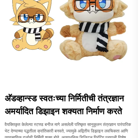
अ‍ॅडव्हान्स्ड स्वतःच्या निर्मितीची तंत्रज्ञान
अमर्यादित डिझाइन शक्यता निर्माण करते
वैयक्तिकृत केलेल्या स्टफ्ड बनीज मागे असलेली परिष्कृत सानुकूलन तंत्रज्ञान पारंपारिक
भेट देण्याच्या पद्धतीला क्रांतिकारी बनवते, ज्यामुळे अद्वितीय डिझाइन लवचिकता आणि
व्यावसायिक दर्जाची निर्मिती शक्य होते. अत्याधुनिक डिजिटल प्रिंटिंग प्रणाली विशेष