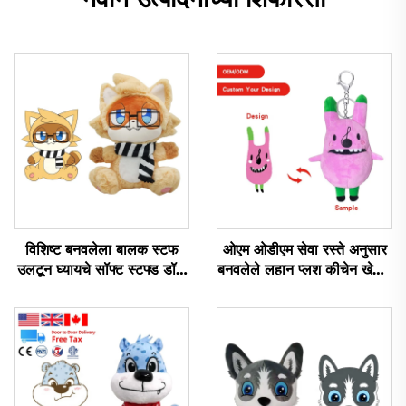
विशिष्ट बनवलेला बालक स्टफ
ओएम ओडीएम सेवा रस्ते अनुसार
उलटून घ्यायचे सॉफ्ट स्टफ्ड डॉल
बनवलेले लहान प्लश कीचेन खेळणे
लोलक निर्माते विशिष्ट लोलक
स्टफ्ड कीचेन प्लश खेळणे
खेळणे
प्रचारासाठी