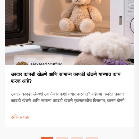
उबदार कापडी खेळणे आणि सामान्य कापडी खेळणे यांच्यात काय
फरक आहे?
उबदार कापडी खेळणी उब नेमकी कशी तयार करतात? पहिल्या नजरेत उबदार
कापडी खेळणे आणि सामान्य कापडी खेळणे एकसारखीच दिसतात, कारण दोन्ही
नरम कापडापासून बनलेली असतात. मात्र, त्यांच्या आतील भरलेल्या सामग्रीत
मोठा फरक असतो. सामान्य कापूस भरल्याशिवाय, उबदार कापडी खेळण्यांमध्ये
अधिक पहा
सामान्य कापडी खेळण्यांपेक्षा वेगळीच सामग्री वापरली जाते...