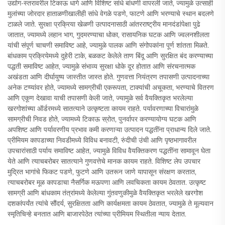
उद्योग-स्तरावरील टिकाऊ धागे आणि विशिष्ट सांधे बांधणी वापरली जाते, ज्यामुळे उत्साही
मुलांच्या जोरदार हाताळणीखालीही सांधे वेगळे पडणे, फाटणे आणि भरण्याचे स्थान बदलणे
टाळले जाते. सुरक्षा प्रक्रिया खेळणी उत्पादनासाठी आंतरराष्ट्रीय मानदंडांपेक्षा पुढे
जातात, ज्यामध्ये लहान भाग, गुदमरण्याचा धोका, रासायनिक घटक आणि ज्वलनशीलता
यांची संपूर्ण चाचणी समाविष्ट आहे, ज्यामुळे पालक आणि संगोपकांना पूर्ण शांतता मिळते.
बांधकाम प्रक्रियेमध्ये दुहेरी टाके, बळकट केलेले ताण बिंदू आणि सुरक्षित बंद करण्याच्या
पद्धती समाविष्ट आहेत, ज्यामुळे संभाव्य सुरक्षा धोके दूर होतात आणि संरचनात्मक
अखंडता आणि दीर्घायुष्य जास्तीत जास्त होते. गुणवत्ता नियंत्रण तपासणी उत्पादनाच्या
अनेक टप्प्यांवर होते, ज्यामध्ये सामग्रीची एकरूपता, टाक्यांची अचूकता, भरण्याचे वितरण
आणि एकूण देखावा याची तपासणी केली जाते, ज्यामुळे सर्व वैयक्तिकृत भरलेल्या
खरगोशांच्या ऑर्डरमध्ये सातत्याने उत्कृष्टता कायम राहते. पर्यावरणाच्या विचारांमुळे
सामग्रीची निवड होते, ज्यामध्ये टिकाऊ स्रोत, पुनर्वापर करण्यायोग्य घटक आणि
अपशिष्ट आणि पर्यावरणीय प्रभाव कमी करणाऱ्या उत्पादन पद्धतींना प्राधान्य दिले जाते.
प्रीमियम कापडाच्या निवडीमध्ये विविध बनावटी, रुंदीची उंची आणि पृष्ठभागावरील
उपचारांसाठी पर्याय समाविष्ट आहेत, ज्यामुळे विविध वैयक्तिकरण पद्धतींना सामावून घेता
येते आणि त्याचबरोबर सातत्याने गुणवत्तेचे मानक कायम राहते. विशिष्ट लेप उपचार
मुद्रित भागांचे फिकट पडणे, फुटणे आणि उतरून जाणे यापासून संरक्षण करतात,
त्याचबरोबर मूळ कापडाचा नैसर्गिक मऊपणा आणि लवचिकता कायम ठेवतात. उत्कृष्ट
सामग्री आणि बांधकाम तंत्रांमध्ये केलेल्या गुंतवणुकीमुळे वैयक्तिकृत भरलेले खरगोश
दशकांपर्यंत त्यांचे सौंदर्य, सुरक्षितता आणि कार्यक्षमता कायम ठेवतात, ज्यामुळे ते मूल्यवान
स्मृतिचिन्हे बनतात आणि बाजारपेठेत त्यांच्या प्रीमियम स्थितीला न्याय देतात.