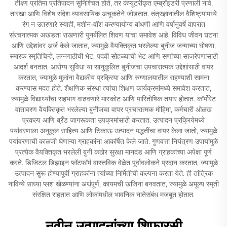
तीक्ष्ण प्रतिमा प्रतिपादन सुनिश्चित होते, तर कंप्यूटरीकृत एम्ब्रॉइडरी प्रणाली नावे,
तारखा आणि विशेष संदेश व्यावसायिक अचूकतेने जोडतात. तंत्रज्ञानातील वैशिष्ट्यांमध्ये
रंग न उतरणारे स्याही, मशीन-वॉश करण्यायोग्य बांधणी आणि वर्षानुवर्षे वापरात
संरचनात्मक अखंडता राखणारी पुनर्बलित शिवण यांचा समावेश आहे. विविध जीवन घटना
आणि उद्देशांवर अर्ज केले जातात, ज्यामुळे वैयक्तिकृत भरलेल्या बुनीज जन्माच्या घोषणा,
स्मारक स्मृतिचिन्हे, लग्नगाठीची भेट, पदवी सोहळ्याची भेट आणि सणांच्या साजरेपणासाठी
आदर्श बनतात. आरोग्य सुविधा या सानुकूलित बुनीजचा उपचारात्मक उद्देशांसाठी वापर
करतात, ज्यामुळे मुलांना वैद्यकीय प्रक्रिया आणि रुग्णालयातील राहण्याशी सामना
करण्यास मदत होते. शैक्षणिक संस्था त्यांचा शिक्षण कार्यक्रमांमध्ये समावेश करतात,
ज्यामुळे विद्यार्थ्यांचा सहभाग वाढवणारे मास्कोट आणि पारितोषिक तयार होतात. कॉर्पोरेट
वातावरण वैयक्तिकृत भरलेल्या बुनीजचा वापर प्रचारात्मक मोहिमा, कर्मचारी ओळख
प्रकल्प आणि ब्रँड जागरूकता उपक्रमांसाठी करतात. उत्पादन प्रक्रियेमध्ये
पर्यावरणाला अनुकूल साहित्य आणि टिकाऊ उत्पादन पद्धतींचा वापर केला जातो, ज्यामुळे
पर्यावरणाची काळजी घेणाऱ्या ग्राहकांना आकर्षित केले जाते. गुणवत्ता नियंत्रण उपायांमुळे
प्रत्येक वैयक्तिकृत भरलेली बुनी कठोर सुरक्षा मानदंड आणि ग्राहकांच्या अपेक्षा पूर्ण
करते. डिजिटल डिझाइन प्लॅटफॉर्म वास्तविक वेळेत पूर्वावलोकने प्रदान करतात, ज्यामुळे
उत्पादन सुरू होण्यापूर्वी ग्राहकांना त्यांच्या निर्मितीची कल्पना करता येते. ही तांत्रिक
नाविन्ये साध्या प्लश खेळण्यांना अर्थपूर्ण, कायमची खजिना बनवतात, ज्यामुळे अमूल्य स्मृती
संरक्षित राहतात आणि लोकांमधील भावनिक नातेसंबंध मजबूत होतात.
नवीन उत्पादनांच्या शिफारसी