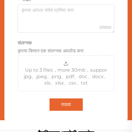
0/1000
संलग्नक
कृपया किमान एक संलग्नक अपलोड करा
Up to 3 files，more 30mb，suppor
jpg、jpeg、png、pdf、doc、docx、
xls、xlsx、csv、txt
पाठवा