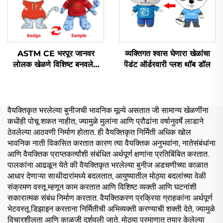
ASTM CE भरपूर जानवर
व्यक्तिगत श्वास घेणारा खेळांचा
लोलक खेळणे विशिष्ट बनवलेले
पेंडंट ऑर्डरवारी प्लश थॉब डॉल
सॉफ्ट लोलक खेळणे विकतात
वैयक्तिकृत भरलेल्या बुनीजची भावनिक मूल्ये असतात जी सामान्य खेळणींना
कधीही पोचू शकत नाहीत, ज्यामुळे मुलांना आणि प्रौढांना वर्षानुवर्षे लाडाने
ठेवलेल्या आठवणी निर्माण होतात. ही वैयक्तिकृत निर्मिती अधिक खोल
भावनिक नाती विकसित करतात कारण त्या वैयक्तिक अनुभवांना, नातेसंबंधांना
आणि वैयक्तिक प्राप्तकर्त्यांशी संबंधित अर्थपूर्ण क्षणांना प्रतिबिंबित करतात.
पालकांना आढळून येते की वैयक्तिकृत भरलेल्या बुनीज अडचणीच्या काळात
आधार देणाऱ्या साथीदारांमध्ये बदलतात, आयुष्यातील मोठ्या बदलांच्या वेळी
संक्रमण वस्तू म्हणून काम करतात आणि विशिष्ट व्यक्ती आणि घटनांशी
सकारात्मक संबंध निर्माण करतात. वैयक्तिकरण प्रक्रिया ग्राहकांना अर्थपूर्ण
भेटवस्तू डिझाइन करताना निर्मितीची अभिव्यक्ती करण्याची शक्ती देते, ज्यामुळे
विचारशीलता आणि काळजी दर्शवली जाते. मोठ्या प्रमाणात तयार केलेल्या