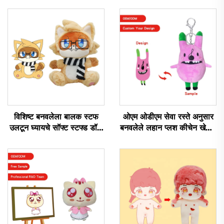
विशिष्ट बनवलेला बालक स्टफ
ओएम ओडीएम सेवा रस्ते अनुसार
उलटून घ्यायचे सॉफ्ट स्टफ्ड डॉल
बनवलेले लहान प्लश कीचेन खेळणे
लोलक निर्माते विशिष्ट लोलक
स्टफ्ड कीचेन प्लश खेळणे
खेळणे
प्रचारासाठी