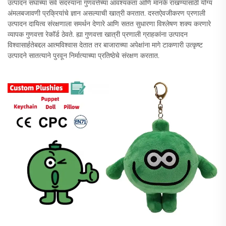
उत्पादन संघाच्या सर्व सदस्यांना गुणवत्तेच्या आवश्यकता आणि मानके राखण्यासाठी योग्य
अंमलबजावणी प्रक्रियांचे ज्ञान असल्याची खात्री करतात. दस्तऐवजीकरण प्रणाली
उत्पादन दायित्व संरक्षणाला समर्थन देणारे आणि सतत सुधारणा विश्लेषण शक्य करणारे
व्यापक गुणवत्ता रेकॉर्ड ठेवते. ह्या गुणवत्ता खात्री प्रणाली ग्राहकांना उत्पादन
विश्वासार्हतेबद्दल आत्मविश्वास देतात तर बाजाराच्या अपेक्षांना मागे टाकणारी उत्कृष्ट
उत्पादने सातत्याने पुरवून निर्मात्याच्या प्रतिष्ठेचे संरक्षण करतात.