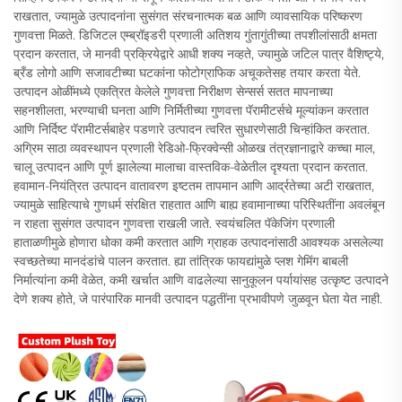
राखतात, ज्यामुळे उत्पादनांना सुसंगत संरचनात्मक बळ आणि व्यावसायिक परिष्करण
गुणवत्ता मिळते. डिजिटल एम्ब्रॉइडरी प्रणाली अतिशय गुंतागुंतीच्या तपशीलांसाठी क्षमता
प्रदान करतात, जे मानवी प्रक्रियेद्वारे आधी शक्य नव्हते, ज्यामुळे जटिल पात्र वैशिष्ट्ये,
ब्रँड लोगो आणि सजावटीच्या घटकांना फोटोग्राफिक अचूकतेसह तयार करता येते.
उत्पादन ओळींमध्ये एकत्रित केलेले गुणवत्ता निरीक्षण सेन्सर्स सतत मापनाच्या
सहनशीलता, भरण्याची घनता आणि निर्मितीच्या गुणवत्ता पॅरामीटर्सचे मूल्यांकन करतात
आणि निर्दिष्ट पॅरामीटर्सबाहेर पडणारे उत्पादन त्वरित सुधारणेसाठी चिन्हांकित करतात.
अग्रिम साठा व्यवस्थापन प्रणाली रेडिओ-फ्रिक्वेन्सी ओळख तंत्रज्ञानाद्वारे कच्चा माल,
चालू उत्पादन आणि पूर्ण झालेल्या मालाचा वास्तविक-वेळेतील दृश्यता प्रदान करतात.
हवामान-नियंत्रित उत्पादन वातावरण इष्टतम तापमान आणि आर्द्रतेच्या अटी राखतात,
ज्यामुळे साहित्याचे गुणधर्म संरक्षित राहतात आणि बाह्य हवामानाच्या परिस्थितींना अवलंबून
न राहता सुसंगत उत्पादन गुणवत्ता राखली जाते. स्वयंचलित पॅकेजिंग प्रणाली
हाताळणीमुळे होणारा धोका कमी करतात आणि ग्राहक उत्पादनांसाठी आवश्यक असलेल्या
स्वच्छतेच्या मानदंडांचे पालन करतात. ह्या तांत्रिक फायद्यांमुळे प्लश गेमिंग बाबली
निर्मात्यांना कमी वेळेत, कमी खर्चात आणि वाढलेल्या सानुकूलन पर्यायांसह उत्कृष्ट उत्पादने
देणे शक्य होते, जे पारंपारिक मानवी उत्पादन पद्धतींना प्रभावीपणे जुळवून घेता येत नाही.