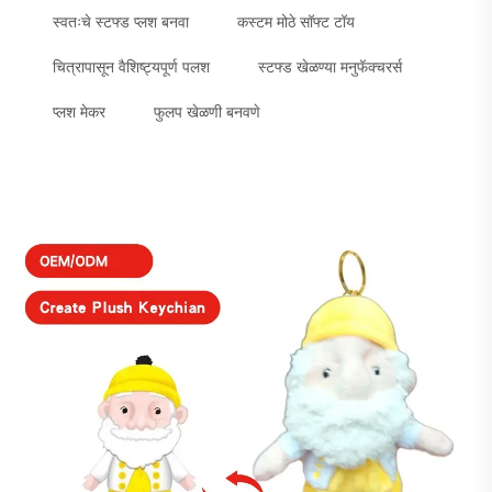
स्वतःचे स्टफ्ड प्लश बनवा
कस्टम मोठे सॉफ्ट टॉय
चित्रापासून वैशिष्ट्यपूर्ण पलश
स्टफ्ड खेळण्या मनुफॅक्चरर्स
प्लश मेकर
फुलप खेळणी बनवणे