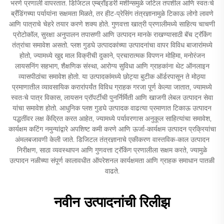
भरणे प्रणाली वापरतात. डिजिटल एम्ब्रॉइडरी मशीन्समुळे जटिल तपशील आणि स्वतःचे
ब्रँडिंगच्या पर्यायांना सक्षमता मिळते, तर हीट-प्रेसिंग तंत्रज्ञानामुळे टिकाऊ लोगो लावणे
आणि पात्राचे चेहरे तयार करणे शक्य होते. गुणवत्ता खात्री प्रणालीमध्ये साहित्य चाचणी
प्रोटोकॉल, सुरक्षा अनुपालन तपासणी आणि उत्पादन मानके राखण्यासाठी बॅच ट्रॅकिंग
तंत्रांचा समावेश असतो. प्लश गुडघे उत्पादकांच्या उत्पादनांचा वापर विविध बाजारांमध्ये
होतो, ज्यामध्ये खुद्द माल विक्रीची दुकाने, प्रचारात्मक विपणन मोहिमा, मनोरंजन
लायसनिंग सहभाग, शैक्षणिक संस्था, आरोग्य सुविधा आणि ग्राहकांना थेट ऑनलाइन
व्यासपीठांचा समावेश होतो. या उत्पादकांमध्ये छोट्या बुटीक ऑर्डरपासून ते मोठ्या
प्रमाणातील व्यावसायिक करारांपर्यंत विविध ग्राहक गरजा पूर्ण केल्या जातात, ज्यामध्ये
स्वतःचे पात्र विकास, लायसन प्रॉपर्टीची पुनर्निर्मिती आणि खाजगी लेबल उत्पादन सेवा
यांचा समावेश होतो. आधुनिक प्लश गुडघे उत्पादक वाढत्या प्रमाणात टिकाऊ उत्पादन
पद्धतींवर लक्ष केंद्रित करत आहेत, ज्यामध्ये पर्यावरणास अनुकूल साहित्यांचा समावेश,
कार्यक्षम कटिंग नमुन्यांद्वारे अपशिष्ट कमी करणे आणि ऊर्जा-कार्यक्षम उत्पादन प्रक्रियांचा
अंमलबजावणी केली जाते. डिजिटल तंत्रज्ञानाचे एकीकरण वास्तविक-काल उत्पादन
निरीक्षण, साठा व्यवस्थापन आणि गुणवत्ता ट्रॅकिंग प्रणालीला सक्षम करते, ज्यामुळे
उत्पादन नळीच्या संपूर्ण कालावधीत ऑपरेशनल कार्यक्षमता आणि ग्राहक समाधान पातळी
वाढते.
नवीन उत्पादनांची रिलीझ