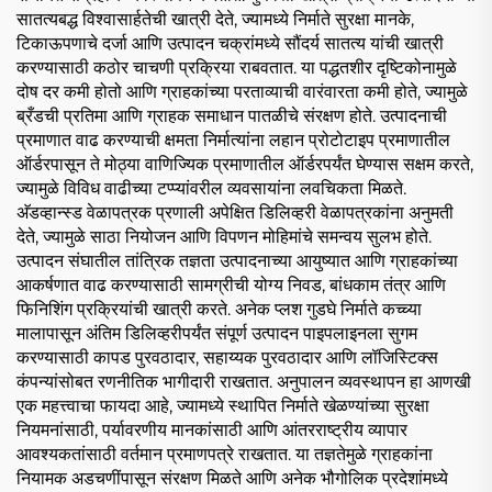
सातत्यबद्ध विश्वासार्हतेची खात्री देते, ज्यामध्ये निर्माते सुरक्षा मानके,
टिकाऊपणाचे दर्जा आणि उत्पादन चक्रांमध्ये सौंदर्य सातत्य यांची खात्री
करण्यासाठी कठोर चाचणी प्रक्रिया राबवतात. या पद्धतशीर दृष्टिकोनामुळे
दोष दर कमी होतो आणि ग्राहकांच्या परताव्याची वारंवारता कमी होते, ज्यामुळे
ब्रँडची प्रतिमा आणि ग्राहक समाधान पातळीचे संरक्षण होते. उत्पादनाची
प्रमाणात वाढ करण्याची क्षमता निर्मात्यांना लहान प्रोटोटाइप प्रमाणातील
ऑर्डरपासून ते मोठ्या वाणिज्यिक प्रमाणातील ऑर्डरपर्यंत घेण्यास सक्षम करते,
ज्यामुळे विविध वाढीच्या टप्प्यांवरील व्यवसायांना लवचिकता मिळते.
अ‍ॅडव्हान्स्ड वेळापत्रक प्रणाली अपेक्षित डिलिव्हरी वेळापत्रकांना अनुमती
देते, ज्यामुळे साठा नियोजन आणि विपणन मोहिमांचे समन्वय सुलभ होते.
उत्पादन संघातील तांत्रिक तज्ञता उत्पादनाच्या आयुष्यात आणि ग्राहकांच्या
आकर्षणात वाढ करण्यासाठी सामग्रीची योग्य निवड, बांधकाम तंत्र आणि
फिनिशिंग प्रक्रियांची खात्री करते. अनेक प्लश गुडघे निर्माते कच्च्या
मालापासून अंतिम डिलिव्हरीपर्यंत संपूर्ण उत्पादन पाइपलाइनला सुगम
करण्यासाठी कापड पुरवठादार, सहाय्यक पुरवठादार आणि लॉजिस्टिक्स
कंपन्यांसोबत रणनीतिक भागीदारी राखतात. अनुपालन व्यवस्थापन हा आणखी
एक महत्त्वाचा फायदा आहे, ज्यामध्ये स्थापित निर्माते खेळण्यांच्या सुरक्षा
नियमनांसाठी, पर्यावरणीय मानकांसाठी आणि आंतरराष्ट्रीय व्यापार
आवश्यकतांसाठी वर्तमान प्रमाणपत्रे राखतात. या तज्ञतेमुळे ग्राहकांना
नियामक अडचणींपासून संरक्षण मिळते आणि अनेक भौगोलिक प्रदेशांमध्ये