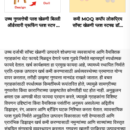
उच्च गुणवत्तेची प्लश खेळणी बिल्ली
कमी MOQ कपॉप लोकप्रिय
ऑर्डरवारी प्रूफिंग प्लश स्टफ्ड
सॉफ्ट खेळणी प्लश स्टफ्ड डॉल
जानवर खेळणी
ऑर्डरवारी
उच्च दर्जाची सॉफ्ट खेळणी उत्पादने शोधणाऱ्या व्यवसायांना आणि वैयक्तिक
ग्राहकांना थेट फायदे मिळवून देणारे प्लश गुडघे निर्माते महत्त्वपूर्ण स्पर्धात्मक
फायदे देतात. खर्च कार्यक्षमता हा प्रमुख फायदा आहे, ज्यामध्ये स्थापित निर्माते
प्रति-एकक उत्पादन खर्च कमी करण्यासाठी अर्थव्यवस्थेच्या प्रमाणात योग्य
वापर करतात, तरीही उत्कृष्ट गुणवत्ता मानदंड राखले जातात. ही बचत
ग्राहकांसाठी स्पर्धात्मक किमतींमध्ये रूपांतरित होते, ज्यामुळे सामग्रीच्या
गुणवत्तेत किंवा कारागिराच्या उत्कृष्टतेत कोणतीही घट होत नाही. अनुकूलन
क्षमता एक आणखी मोठा फायदा प्रदान करते, ज्यामुळे ग्राहकांना विशिष्ट
विपणन उद्दिष्टांना किंवा वैयक्तिक पसंतींना अनुरूप असलेल्या अद्वितीय
डिझाइन, रंग, आकार आणि ब्रँडिंग घटक निश्चित करता येतात. व्यावसायिक
प्लश गुडघे निर्माते अनुकूलित उत्पादन विकासाला गती देण्यासाठी आणि
प्रारंभिक डिझाइन खर्च कमी करण्यासाठी नमुन्यांच्या आणि साच्यांच्या विस्तृत
संचयित संग्रहाचे व्यवस्थापन करतात. गुणवत्ता खात्री प्रक्रिया उत्पादनाच्या