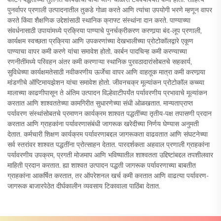
पुनर्वापर प्रणाली उत्पादनातील तुकडे गोळा करते आणि त्यांचा उपयोगी भरणे म्हणून वापर
करते किंवा शैक्षणिक उद्देशांसाठी स्थानिक क्राफ्ट संस्थांना दान करते. पाण्याच्या
संवर्धनासाठी उपायांमध्ये प्रक्रिया पाण्याचे पुनर्चक्रीकरण करणार्‍या बंद-लूप प्रणाली,
कार्यक्षम स्वच्छता प्रक्रिया आणि उपकरणांच्या देखभालीच्या प्रोटोकॉलद्वारे एकूण
पाण्याचा वापर कमी करणे यांचा समावेश होतो. कार्बन पादचिन्ह कमी करण्याच्या
रणनीतींमध्ये परिवहन अंतर कमी करणाऱ्या स्थानिक पुरवठादारांसोबतचे सहकार्य,
सुविधेच्या कार्यक्षमतेसाठी नवीकरणीय ऊर्जेचा वापर आणि वाहतूक मात्रा कमी करणार्‍या
मांडणीचे ऑप्टिमायझेशन यांचा समावेश होतो. जीवनचक्र मूल्यांकन प्रोटोकॉल कच्च्या
मालाच्या काढणीपासून ते अंतिम उत्पादन विल्हेवाटीपर्यंत पर्यावरणीय प्रभावाचे मूल्यांकन
करतात आणि शाश्वततेच्या कामगिरीत सुधारणेच्या संधी ओळखतात. मान्यताप्राप्त
पर्यावरण संस्थांसोबतचे प्रमाणन कार्यक्रम शाश्वत पद्धतींच्या तृतीय-पक्ष तपासणी प्रदान
करतात आणि ग्राहकांना पर्यावरणासंबंधी जागरूक खरेदीच्या निर्णय घेण्यास अनुमती
देतात. कर्मचारी शिक्षण कार्यक्रम पर्यावरणाबद्दल जागरूकता वाढवतात आणि संघटनेच्या
सर्व स्तरांवर शाश्वत पद्धतींना प्रोत्साहन देतात. पारदर्शकता अहवाल प्रणाली ग्राहकांना
पर्यावरणीय उपक्रम, प्रगती मोजमाप आणि भविष्यातील शाश्वतता उद्दिष्टांबद्दल तपशीलवार
माहिती प्रदान करतात. ह्या शाश्वत उत्पादन पद्धती जागरूक पर्यावरणाच्या बाबतीत
ग्राहकांना आकर्षित करतात, तर ऑपरेशनल खर्च कमी करतात आणि वाढत्या पर्यावरण-
जागरूक बाजारपेठेत दीर्घकालीन व्यवसाय टिकावाला पाठिंबा देतात.