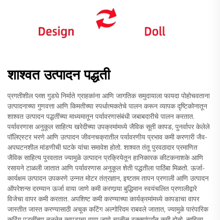
शाश्वत उत्पादन पद्धती
प्रगतीशील प्लश गुडघे निर्माते ग्राहकांना आणि जागतिक समुदायाला फायदा पोहोचवताना
उत्पादनाच्या गुणवत्ता आणि किमतीच्या स्पर्धात्मकतेचे पालन करून व्यापक दृष्टिकोनातून
शाश्वत उत्पादन पद्धतींच्या माध्यमातून पर्यावरणासंबंधी जबाबदारीचे पालन करतात.
पर्यावरणास अनुकूल साहित्य खरेदीच्या उपक्रमांमध्ये जैविक सूती कापड, पुनर्वापर केलेले
पॉलिएस्टर भरणे आणि उत्पादन जीवनचक्रातील पर्यावरणीय प्रभाव कमी करणारी जैव-
अपघटनशील मांडणीची घटके यांचा समावेश होतो. शाश्वत तंतू पुरवठादार प्रमाणित
जैविक साहित्य पुरवतात ज्यामुळे उत्पादन प्रक्रियेतून हानिकारक कीटकनाशके आणि
रसायने टाळली जातात आणि पर्यावरणास अनुकूल शेती पद्धतीला पाठिंबा मिळतो. ऊर्जा-
कार्यक्षम उत्पादन उपकरणे उन्नत मोटर तंत्रज्ञान, इष्टतम तापन प्रणाली आणि उत्पादन
ऑपरेशन्स दरम्यान ऊर्जा वाया जाणे कमी करणार्‍या बुद्धिमान स्वयंचलित प्रणालीद्वारे
विजेचा वापर कमी करतात. अपशिष्ट कमी करण्याच्या कार्यक्रमांमध्ये कापडाचा वापर
जास्तीत जास्त करण्यासाठी अचूक कटिंग अल्गोरिदम राबवले जातात, ज्यामुळे पारंपारिक
कटिंग पद्धतींच्या तुलनेत कापडाचा वाया जाणे चाळीस टक्क्यांपर्यंत कमी होतो. साहित्य