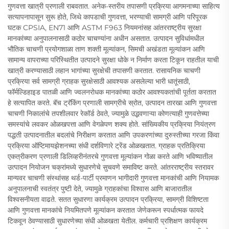
गुणवत्ता खात्री प्रणाली राबवतात. अनेक-स्तरीय तपासणी प्रक्रिया आगमनाच्या साहित्य
सत्यापनापासून सुरू होते, जिथे कापडाची गुणवत्ता, भरण्याची सामग्री आणि परिपूरक
घटक CPSIA, EN71 आणि ASTM F963 नियमनांसह आंतरराष्ट्रीय सुरक्षा
मानकांच्या अनुपालनासाठी कठोर चाचण्यांना अधीन असतात. उत्पादन सुविधांमधील
भौतिक चाचणी प्रयोगशाळा ताण शक्ती मूल्यांकन, सिमची अखंडता मूल्यांकन आणि
सामान्य वापराच्या परिस्थितीत उत्पादने सुरक्षा धोके न निर्माण करता टिकून राहतील याची
खात्री करण्यासाठी लहान भागांच्या सुरक्षेची तपासणी करतात. रासायनिक चाचणी
प्रक्रिया सर्व सामग्री ग्राहक सुरक्षेसाठी आवश्यक असलेल्या भारी धातूंसाठी,
फॉर्मल्डिहाइड पातळी आणि ज्वलनरोधक मानकांच्या कठोर आवश्यकतांची पूर्तता करतात
हे सत्यापित करते. बॅच ट्रॅकिंग प्रणाली सामग्रीचे स्रोत, उत्पादन तारखा आणि गुणवत्ता
चाचणी निकालांचे तपशीलवार रेकॉर्ड ठेवते, ज्यामुळे उद्भवणाऱ्या कोणत्याही गुणवत्तेच्या
समस्यांचे लवकर ओळखपत्ता आणि वेगळेपण शक्य होते. सांख्यिकीय प्रक्रिया नियंत्रण
पद्धती उत्पादनातील बदलांचे निरीक्षण करतात आणि उपकरणांच्या दुरुस्तीच्या गरजा किंवा
प्रक्रिया ऑप्टिमायझेशनच्या संधी दर्शविणारे ट्रेंड ओळखतात. ग्राहक प्रतिक्रिया
एकत्रीकरण प्रणाली डिलिव्हरीनंतरचे गुणवत्ता मूल्यांकन गोळा करते आणि भविष्यातील
उत्पादन नियोजन चक्रांमध्ये सुधारणेचे सुचवणे समाविष्ट करते. आंतरराष्ट्रीय स्तरावर
मान्यवर चाचणी संस्थांसह थर्ड-पार्टी प्रमाणन भागीदारी गुणवत्ता मानकांची आणि नियामक
अनुपालनाची स्वतंत्र पुष्टी देते, ज्यामुळे ग्राहकांचा विश्वास आणि बाजारातील
विश्वसनीयता वाढते. सतत सुधारणा कार्यक्रम उत्पादन प्रक्रिया, सामग्री विशिष्टता
आणि गुणवत्ता मानकांचे नियमितपणे मूल्यांकन करतात जेणेकरून स्पर्धात्मक फायदे
टिकवून ठेवण्यासाठी सुधारणेच्या संधी ओळखता येतील. कर्मचारी प्रशिक्षण कार्यक्रम