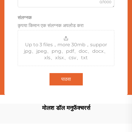
0/1000
संलग्नक
कृपया किमान एक संलग्नक अपलोड करा
Up to 3 files，more 30mb，suppor
jpg、jpeg、png、pdf、doc、docx、
xls、xlsx、csv、txt
पाठवा
मोलश डॉल मनुफॅक्चरर्स