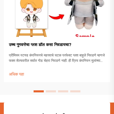
उच्च गुणवत्तेचा प्लश डॉल कसा निवडायचा?
प्रीमियम स्टफ्ड कंपनियनचे महत्त्वाचे घटक परफेक्ट प्लश बाहुले निवडणे म्हणजे
फक्त शेल्फवरील सर्वात गोड चेहरा निवडणे नाही. ही प्रिय कंपनियन मुलांच्या
खेळण्यांच्या पेटीपासून ते प्रौढ संग्राहकांच्या प्रदर्शनापर्यंत विशेष स्थान
राखतात.
अधिक पहा