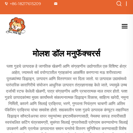
|
+86-18217615209
मोलश डॉल मनुफॅक्चरर्स
प्लश गुडघे उत्पादक हे जागतिक खेळणी आणि संग्रहणीय उद्योगातील एक विशिष्ट क्षेत्र
आहेत, ज्यामध्ये सर्व वयोगटातील ग्राहकांना आकर्षित करणाऱ्या मऊ शरीरवाल्या
पुतळ्यांच्या डिझाइन, उत्पादन आणि वितरणावर भर दिला जातो. या उत्पादक उद्यमांमध्ये
पारंपारिक कारागिरीचे संयोजन आधुनिक उत्पादन तंत्रज्ञानासह केले जाते, ज्यामुळे उच्च
दर्जाची स्टफ केलेली खेळणी, पात्र संग्रहणीय आणि प्रचारात्मक माल तयार होतो. प्लश
गुडघे उत्पादकांच्या मुख्य कार्यांमध्ये संकल्पनात्मक डिझाइन विकास, साहित्य खरेदी, नमुना
निर्मिती, कापणे आणि सिलाई प्रक्रिया, भरणे, गुणवत्ता नियंत्रण चाचणी आणि अंतिम
पॅकेजिंग प्रक्रिया यांचा समावेश होतो. सद्यकालीन प्लश गुडघे उत्पादक कंप्यूटर-सहाय्यित
डिझाइन सॉफ्टवेअरचा वापर नमुन्यांच्या इष्टतमीकरणासाठी, नेमक्या कापड तयारीसाठी
स्वयंचलित कटिंग यंत्रसामग्री, सुसंगत सिलाई गुणवत्तेसाठी प्रोग्राम करण्यायोग्य सिलाई
उपकरणे आणि प्रत्येक उत्पादनात समान घनतेचे वितरण सुनिश्चित करण्यासाठी विशेष