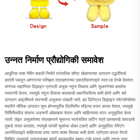
उन्नत निर्माण प्रौद्योगिकी समावेश
आधुनिक प्लश गेमिंग बाबली निर्माते पारंपारिक सॉफ्ट खेळण्याच्या उत्पादन पद्धतींमध्ये
क्रांती घडवून आणणाऱ्या परिष्कृत तंत्रज्ञानाच्या एकत्रीकरणाद्वारे स्वतःला वेगळे ठेवतात.
संगणक-सहाय्यित डिझाइन प्रणाली अचूक नमुना विकास आणि सुधारणेच्या क्षमतेस
परवानगी देतात, ज्यामुळे नमुना विकास कालावधी लक्षणीयरीत्या कमी होतो आणि सर्व
उत्पादन आवृत्तींमध्ये मापनाची अचूकता राखली जाते. ह्या डिजिटल डिझाइन प्लॅटफॉर्म्सच्या
मदतीने भौतिक उत्पादन सुरू होण्यापूर्वीच त्रिमितीय मॉडेल्स तयार करता येतात, ज्यामुळे
निर्मितीमधील संभाव्य अडचणी ओळखता येतात आणि साहित्याचा वापर अनुकूलित केला
जातो. लेझर अचूकतेच्या तंत्रज्ञानाने सुसज्ज स्वयंचलित कटिंग यंत्रे एकसारखे कापडाचे
तुकडे तयार करतात, ज्यामुळे मानवी चुकांचा धोका टळतो आणि अनुकूलित नेस्टिंग
अल्गोरिदमद्वारे साहित्याचा वाया जाणा शक्य तितका कमी होतो. प्रोग्राम करता येणारे
सिव्हिंग उपकरणे उत्पादनाच्या संपूर्ण कालावधीत समान टाके घनता आणि तणाव स्तर