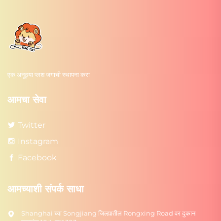
एक अनूठ्या प्लश जगाची स्थापना करा
आमचा सेवा
Twitter
Instagram
Facebook
आमच्याशी संपर्क साधा
Shanghai च्या Songjiang जिल्ह्यातील Rongxing Road वर दुकान