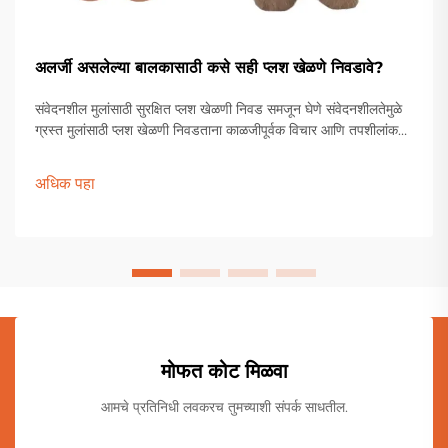
अलर्जी असलेल्या बालकासाठी कसे सही प्लश खेळणे निवडावे?
संवेदनशील मुलांसाठी सुरक्षित प्लश खेळणी निवड समजून घेणे संवेदनशीलतेमुळे
ग्रस्त मुलांसाठी प्लश खेळणी निवडताना काळजीपूर्वक विचार आणि तपशीलांकडे
लक्ष देणे आवश्यक असते. पालकांना आणि संगोपनकर्त्यांना विविध सामग्री,
उत्पादन प्रक्रिया इत्यादींमधून जाणे आवश्यक असते.
अधिक पहा
मोफत कोट मिळवा
आमचे प्रतिनिधी लवकरच तुमच्याशी संपर्क साधतील.