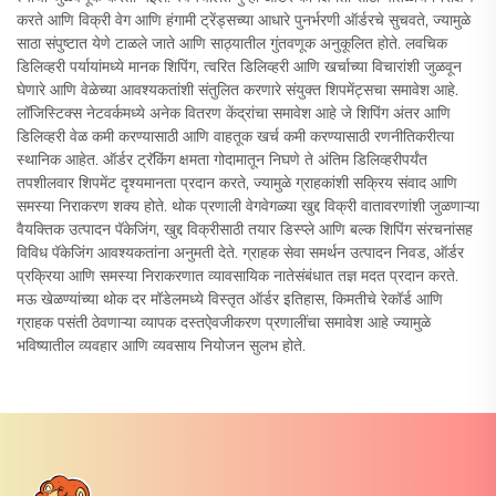
करते आणि विक्री वेग आणि हंगामी ट्रेंड्सच्या आधारे पुनर्भरणी ऑर्डरचे सुचवते, ज्यामुळे
साठा संपुष्टात येणे टाळले जाते आणि साठ्यातील गुंतवणूक अनुकूलित होते. लवचिक
डिलिव्हरी पर्यायांमध्ये मानक शिपिंग, त्वरित डिलिव्हरी आणि खर्चाच्या विचारांशी जुळवून
घेणारे आणि वेळेच्या आवश्यकतांशी संतुलित करणारे संयुक्त शिपमेंट्सचा समावेश आहे.
लॉजिस्टिक्स नेटवर्कमध्ये अनेक वितरण केंद्रांचा समावेश आहे जे शिपिंग अंतर आणि
डिलिव्हरी वेळ कमी करण्यासाठी आणि वाहतूक खर्च कमी करण्यासाठी रणनीतिकरीत्या
स्थानिक आहेत. ऑर्डर ट्रॅकिंग क्षमता गोदामातून निघणे ते अंतिम डिलिव्हरीपर्यंत
तपशीलवार शिपमेंट दृश्यमानता प्रदान करते, ज्यामुळे ग्राहकांशी सक्रिय संवाद आणि
समस्या निराकरण शक्य होते. थोक प्रणाली वेगवेगळ्या खुद्द विक्री वातावरणांशी जुळणाऱ्या
वैयक्तिक उत्पादन पॅकेजिंग, खुद्द विक्रीसाठी तयार डिस्प्ले आणि बल्क शिपिंग संरचनांसह
विविध पॅकेजिंग आवश्यकतांना अनुमती देते. ग्राहक सेवा समर्थन उत्पादन निवड, ऑर्डर
प्रक्रिया आणि समस्या निराकरणात व्यावसायिक नातेसंबंधात तज्ञ मदत प्रदान करते.
मऊ खेळण्यांच्या थोक दर मॉडेलमध्ये विस्तृत ऑर्डर इतिहास, किमतीचे रेकॉर्ड आणि
ग्राहक पसंती ठेवणाऱ्या व्यापक दस्तऐवजीकरण प्रणालींचा समावेश आहे ज्यामुळे
भविष्यातील व्यवहार आणि व्यवसाय नियोजन सुलभ होते.