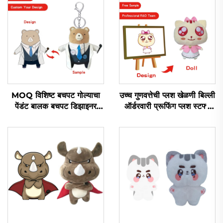
MOQ विशिष्ट बचपट गोल्याचा
उच्च गुणवत्तेची प्लश खेळणी बिल्ली
पेंडंट बालक बचपट डिझाइनर
ऑर्डरवारी प्रूफिंग प्लश स्टफ्ड
खराब लोगो विशिष्ट लोलक
जानवर खेळणी
खेळण्याचा कीचन