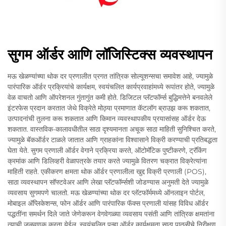
सुगम ऑर्डर आणि लॉजिस्टिक्स व्यवस्थापन
मऊ खेळण्यांच्या थोक दर प्रणालीत प्रगत तांत्रिक सोल्यूशन्सचा समावेश आहे, ज्यामुळे
पारंपारिक ऑर्डर प्रक्रियांचे कार्यक्षम, स्वयंचलित कार्यप्रवाहांमध्ये रूपांतर होते, ज्यामुळे
वेळ वाचतो आणि ऑपरेशनल गुंतागुंत कमी होते. डिजिटल प्लॅटफॉर्म्स बुद्धिमत्तेने बनवलेले
इंटरफेस प्रदान करतात जेथे विक्रेते मोठ्या प्रमाणात कॅटलॉग ब्राउझ करू शकतात,
उत्पादनांची तुलना करू शकतात आणि किमान व्यवस्थापकीय प्रयासांसह ऑर्डर देऊ
शकतात. वास्तविक-कालावधीतील साठा दृश्यमानता अचूक साठा माहिती सुनिश्चित करते,
ज्यामुळे बॅकऑर्डर टाळले जातात आणि ग्राहकांना विश्वासाने विक्री करण्याची प्रतिबद्धता
घेता येते. सुगम प्रणाली ऑर्डर वेगाने प्रक्रिया करते, ऑटोमॅटिक पुष्टीकरणे, ट्रॅकिंग
क्रमांक आणि डिलिव्हरी वेळापत्रके तयार करते ज्यामुळे वितरण चक्रात विक्रेत्यांना
माहिती राहते. एकीकरण क्षमता थोक ऑर्डर प्रणालीला खुद्द विक्री प्रणाली (POS),
साठा व्यवस्थापन सॉफ्टवेअर आणि लेखा प्लॅटफॉर्म्सशी जोडण्यास अनुमती देते ज्यामुळे
व्यवसाय सुगमपणे चालतो. मऊ खेळण्यांच्या थोक दर प्लॅटफॉर्ममध्ये ऑनलाइन पोर्टल,
मोबाइल अ‍ॅप्लिकेशन्स, फोन ऑर्डर आणि पारंपारिक फॅक्स प्रणाली यांसह विविध ऑर्डर
पद्धतींना समर्थन दिले जाते जेणेकरून वेगवेगळ्या व्यवसाय पसंती आणि तांत्रिक क्षमतांना
त्याची जुळवणूक करता येईल. स्वयंचलित पुन्हा ऑर्डर कार्यक्षमता साठा पातळीचे निरीक्षण