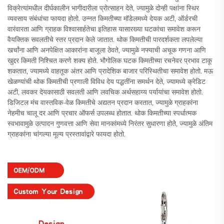
विक्रेत्यांमधील दीर्घकालीन भागीदारीला प्रोत्साहन देते, ज्यामुळे दोन्ही पक्षांना स्थिर
व्यवसाय संबंधांचा फायदा होतो. उन्नत किमतीच्या मॉडेलमध्ये देयक अटी, ऑर्डरची
वारंवारता आणि ग्राहक विश्वासार्हतेचा इतिहास यासारख्या घटकांचा समावेश करून
वैयक्तिक सवलतीचे स्तर प्रदान केले जातात. थोक किमतीची पारदर्शकता लपलेल्या
खर्चांना आणि अनपेक्षित आकारांना बाजूला ठेवते, ज्यामुळे नफ्याची अचूक गणना आणि
खुद्दर किमती निश्चित करणे शक्य होते. भौगोलिक घटक किमतीच्या रचनेवर प्रभाव टाकू
शकतात, ज्यामध्ये वाहतूक अंतर आणि प्रादेशिक बाजार परिस्थितीचा समावेश होतो. मऊ
खेळण्यांची थोक किमतीची प्रणाली विविध देय पद्धतींना समर्थन देते, ज्यामध्ये क्रेडिट
अटी, लवकर देयकासाठी सवलती आणि लवचिक अर्थसहाय्य पर्यायांचा समावेश होतो.
डिजिटल मंच वास्तविक-वेळ किमतीचे अद्यतन प्रदान करतात, ज्यामुळे ग्राहकांना
नेहमीच चालू दर आणि प्रचार ऑफर्स उपलब्ध होतात. थोक किमतीच्या स्पर्धात्मक
स्वभावामुळे उत्पादन गुणवत्ता आणि सेवा मानकांमध्ये निरंतर सुधारणा होते, ज्यामुळे अंतिम
ग्राहकांना चांगल्या मूल्य प्रस्तावांद्वारे फायदा होतो.