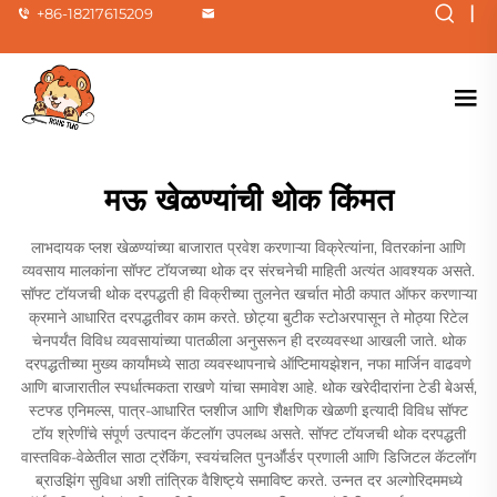
|
+86-18217615209
मऊ खेळण्यांची थोक किंमत
लाभदायक प्लश खेळण्यांच्या बाजारात प्रवेश करणाऱ्या विक्रेत्यांना, वितरकांना आणि
व्यवसाय मालकांना सॉफ्ट टॉयजच्या थोक दर संरचनेची माहिती अत्यंत आवश्यक असते.
सॉफ्ट टॉयजची थोक दरपद्धती ही विक्रीच्या तुलनेत खर्चात मोठी कपात ऑफर करणाऱ्या
क्रमाने आधारित दरपद्धतीवर काम करते. छोट्या बुटीक स्टोअरपासून ते मोठ्या रिटेल
चेनपर्यंत विविध व्यवसायांच्या पातळीला अनुसरून ही दरव्यवस्था आखली जाते. थोक
दरपद्धतीच्या मुख्य कार्यांमध्ये साठा व्यवस्थापनाचे ऑप्टिमायझेशन, नफा मार्जिन वाढवणे
आणि बाजारातील स्पर्धात्मकता राखणे यांचा समावेश आहे. थोक खरेदीदारांना टेडी बेअर्स,
स्टफ्ड एनिमल्स, पात्र-आधारित प्लशीज आणि शैक्षणिक खेळणी इत्यादी विविध सॉफ्ट
टॉय श्रेणींचे संपूर्ण उत्पादन कॅटलॉग उपलब्ध असते. सॉफ्ट टॉयजची थोक दरपद्धती
वास्तविक-वेळेतील साठा ट्रॅकिंग, स्वयंचलित पुनर्ऑर्डर प्रणाली आणि डिजिटल कॅटलॉग
ब्राउझिंग सुविधा अशी तांत्रिक वैशिष्ट्ये समाविष्ट करते. उन्नत दर अल्गोरिदममध्ये