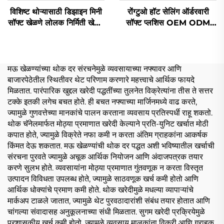
विशिष्ट थोऱ्यासाठी डिझाइन मिनी
रोंग्टुओ हॉट सेलिंग ऑर्डरवारी
सॉफ्ट खेळणे लोलक निर्मिती खेळणे
सॉफ्ट प्लशिस OEM ODM
भरपूर जानवर लोलक विशिष्ट
ऑर्डरवारी कपॉप प्लश डॉल खेळणी
10cm
मऊ खेळण्यांच्या थोक दर संरचनेमुळे व्यवसायाच्या नफ्यावर आणि
बाजारपेठेतील स्थितीवर थेट परिणाम करणारे महत्त्वाचे आर्थिक फायदे
मिळतात. पारंपारिक खुद्दल खरेदी पद्धतींच्या तुलनेत विक्रेत्यांना तीस ते सत्तर
टक्के इतकी लगेच बचत होते. ही बचत नफ्याच्या मार्जिनमध्ये वाढ करते,
ज्यामुळे गुणवत्तेच्या मानकांचे पालन करताना व्यवसाय प्रतिस्पर्धी राहू शकतो.
थोक चॅनेलमार्फत मोठ्या प्रमाणात खरेदी केल्याने प्रति-युनिट खर्चात मोठी
कपात होते, ज्यामुळे विक्रेते नफा कमी न करता अंतिम ग्राहकांना आकर्षक
किंमत देऊ शकतात. मऊ खेळण्यांची थोक दर पद्धत अशी भविष्यातील खर्चाची
संरचना पुरवते ज्यामुळे अचूक आर्थिक नियोजन आणि अंदाजपत्रक तयार
करणे सुलभ होते. व्यवसायांना मोठ्या प्रमाणात गुंतवणूक न करता विस्तृत
उत्पादन विविधता उपलब्ध होते, ज्यामुळे साठवणूक खर्च कमी होतो आणि
आर्थिक धोक्यांचे प्रमाण कमी होते. थोक खरेदीमुळे मधल्या व्यापाऱ्यांचे
मार्कअप टाळले जातात, ज्यामुळे थेट पुरवठादारांशी संबंध तयार होतात आणि
चांगल्या संवादासह अनुकूलनाच्या संधी मिळतात. सुगम खरेदी प्रक्रियेमुळे
प्रशासकीय खर्च कमी होतो, ज्यामुळे व्यवसाय मालकांना विक्री आणि ग्राहक