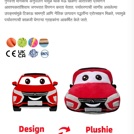
गुणवत्ता मानकांचे अनुपालन यामुळे थोक मऊ खेळणी अतिरिक्त प्रमाणन
आवश्यकतांशिवाय जगभरात विपणन करता येतात. पर्यावरणाची जाणीव असलेल्या
उपक्रमांमुळे टिकाऊ सामग्री आणि नैतिक उत्पादन पद्धतींना प्रोत्साहन मिळते, ज्यामुळे
पर्यावरणाची काळजी घेणाऱ्या ग्राहकांना आकर्षित केले जाते.