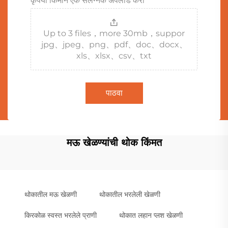
कृपया किमान एक संलग्नक अपलोड करा
Up to 3 files，more 30mb，suppor
jpg、jpeg、png、pdf、doc、docx、
xls、xlsx、csv、txt
पाठवा
मऊ खेळण्यांची थोक किंमत
थोकातील मऊ खेळणी
थोकातील भरलेली खेळणी
किरकोळ स्वस्त भरलेले प्राणी
थोकात लहान प्लश खेळणी