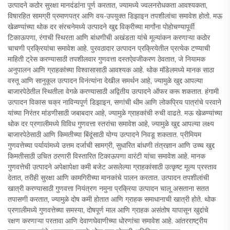
उत्पादने कठोर सुरक्षा मानदंडांना पूर्ण करतात, ज्यामध्ये ज्वलनरोधकता आवश्यकता,
विषारहित सामग्री प्रमाणपत्र आणि वय-उपयुक्त डिझाइन तपशीलांचा समावेश होतो. मऊ
खेळण्यांच्या थोक दर संरचनेमध्ये उत्पादने खुद्द विक्रीच्या मार्गांना पोहोचण्यापूर्वी
टिकाऊपणा, रंगाची स्थिरता आणि बांधणीची अखंडता यांचे मूल्यांकन करणाऱ्या कठोर
चाचणी प्रक्रियांचा समावेश आहे. पुरवठादार उत्पादन प्रक्रियेतील प्रत्येक टप्प्याची
माहिती ट्रेस करण्यासाठी तपशीलवार गुणवत्ता दस्तऐवजीकरण ठेवतात, जे नियामक
अनुपालन आणि ग्राहकांच्या विश्वासासाठी आवश्यक आहे. थोक मॉडेलमध्ये मानक साठा
वस्तू आणि सानुकूल उत्पादन विनंत्यांना देखील समर्थन आहे, ज्यामुळे खुद्द आपल्या
बाजारपेठेतील स्थितीला वेगळे करण्यासाठी अद्वितीय उत्पादने ऑफर करू शकतात. हंगामी
उत्पादन विकास चक्र नाविन्यपूर्ण डिझाइन, सणांची थीम आणि लोकप्रिय पात्रांचे परवाने
यांच्या निरंतर मांडणीसाठी जबाबदार आहे, ज्यामुळे ग्राहकांची रुची वाढते. मऊ खेळण्यांच्या
थोक दर प्रणालीमध्ये विविध गुणवत्ता स्तरांचा समावेश आहे, ज्यामुळे खुद्द आपल्या लक्ष्य
बाजारपेठेसाठी आणि किमतीच्या बिंदूंसाठी योग्य उत्पादने निवडू शकतात. प्रीमियम
गुणवत्तेच्या पर्यायांमध्ये उत्तम दर्जाची सामग्री, सुधारित बांधणी तंत्रज्ञान आणि उच्च खुद्द
किमतीसाठी उचित ठरणारी विस्तारित टिकाऊपणा वारंटी यांचा समावेश आहे. मानक
गुणवत्तेची उत्पादने अपेक्षापेक्षा कमी बजेट असलेल्या ग्राहकांसाठी उत्कृष्ट मूल्य प्रस्ताव
देतात, तरीही सुरक्षा आणि कामगिरीच्या मानकांचे पालन करतात. उत्पादन तपशीलांची
खात्री करण्यासाठी गुणवत्ता नियंत्रण नमुना प्रक्रिया उत्पादन चालू असताना सतत
तपासणी करतात, ज्यामुळे दोष कमी होतात आणि ग्राहक समाधानाची खात्री होते. थोक
प्रणालीमध्ये गुणवत्तेच्या समस्या, दोषपूर्ण माल आणि ग्राहक असंतोष यापासून खुद्दांचे
रक्षण करणाऱ्या परतावा आणि देवाणघेवाणीच्या धोरणांचा समावेश आहे. आंतरराष्ट्रीय