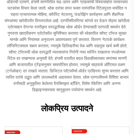
ऑर्डरची प्रमाणे, हंगामी मागणीतील चढ-उतार आणि ग्राहकांची विश्वासार्हता यासारख्या
घटकांचा विचार केला जातो. थोक दरांचा वापर फक्त पारंपारिक रिटेलपुरता मर्यादित न
राहता प्रचारात्मक मोहिमा, कॉर्पोरेट भेटवस्तू, फंडरेझिंग कार्यक्रम आणि शैक्षणिक
संस्थांच्या खरेदीपर्यंत विस्तारलेला आहे. प्रगतिशीलरित्या चांगले दर देऊन मोठ्या खरेदीला
प्रोत्साहन देणाऱ्या स्तरीकृत दरपद्धतीसह थोक ऑर्डर देण्यासाठी प्रणाली समर्थन देते.
गुणवत्ता खात्रीकरण प्रोटोकॉल सुनिश्चित करतात की थोकातील सॉफ्ट टॉयज सुरक्षा
मानके आणि नियामक अनुपालन आवश्यकता पूर्ण करतात. वितरण नेटवर्क कार्यक्षम
लॉजिस्टिक्सला सक्षम करतात, ज्यामुळे डिलिव्हरीचा वेळ आणि वाहतूक खर्च कमी होतो.
सॉफ्ट टॉयजची थोक दरपद्धती व्यवसायांना निरोगी नफा मार्जिन राखताना स्पर्धात्मक
रिटेल दर राखण्यास अनुमती देते. हंगामी दरातील बदल दिवाळीसारख्या सणांच्या मागणी
आणि बाजारातील ट्रेंड्सनुसार समायोजित होतात, ज्यामुळे साठ्याचे ऑप्टिमल वळण
(टर्नओव्हर) दर राखले जातात. डिजिटल प्लॅटफॉर्म्स ऑर्डर प्रक्रिया सुगम करतात आणि
त्वरित दरांचे उद्धृत आणि उपलब्धतेचे अद्ययावत देतात. थोक प्रणालीमध्ये विशिष्ट बाजार
वर्गांसाठी अनुकूलित केलेल्या वैयक्तिकृत ब्रँडिंग, विशेष पॅकेजिंग आणि अनन्य
डिझाइनसारख्या सानुकूलन पर्यायांना समर्थन आहे.
लोकप्रिय उत्पादने