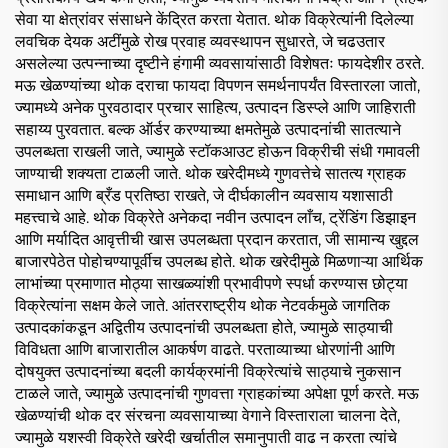
सेवा या क्षेत्रांवर संसाधने केंद्रित करता येतात. थोक विक्रेत्यांनी दिलेल्या
लवचिक देयक अटींमुळे रोख प्रवाह व्यवस्थापन सुधारते, जे चढउतार
असलेल्या उत्पन्नाच्या दृष्टीने हंगामी व्यवसायांसाठी विशेषतः फायदेशीर ठरते.
मऊ खेळण्यांच्या थोक दराचा फायदा विपणन समर्थनापर्यंत विस्तारला जातो,
ज्यामध्ये अनेक पुरवठादार प्रचार साहित्य, उत्पादन डिस्प्ले आणि जाहिराती
सहाय्य पुरवतात. बल्क ऑर्डर करण्याच्या क्षमतेमुळे उत्पादनांची सातत्याने
उपलब्धता राखली जाते, ज्यामुळे स्टॉकआउट होऊन विक्रीची संधी गमावली
जाण्याची शक्यता टाळली जाते. थोक खरेदीमध्ये गुणवत्तेचे सातत्य ग्राहक
समाधान आणि ब्रँड प्रतिष्ठा राखते, जे दीर्घकालीन व्यवसाय यशासाठी
महत्त्वाचे आहे. थोक विक्रेते अनेकदा नवीन उत्पादन लाँच, ट्रेंडिंग डिझाइन
आणि मर्यादित आवृत्तीची खास उपलब्धता प्रदान करतात, जी सामान्य खुद्दल
बाजारपेठेत पोहोचण्यापूर्वीच उपलब्ध होते. थोक खरेदीमुळे मिळणाऱ्या आर्थिक
लाभांच्या प्रमाणात मोठ्या साखळ्यांशी प्रभावीपणे स्पर्धा करण्यास छोट्या
विक्रेत्यांना सक्षम केले जाते. आंतरराष्ट्रीय थोक नेटवर्कमुळे जागतिक
उत्पादकांकडून अद्वितीय उत्पादनांची उपलब्धता होते, ज्यामुळे साठ्याची
विविधता आणि बाजारातील आकर्षण वाढते. परताव्याच्या धोरणांनी आणि
दोषयुक्त उत्पादनांच्या बदली कार्यक्रमांनी विक्रेत्यांचे साठ्याचे नुकसान
टाळले जाते, ज्यामुळे उत्पादनांची गुणवत्ता ग्राहकांच्या अपेक्षा पूर्ण करते. मऊ
खेळण्यांची थोक दर संरचना व्यवसायाच्या वेगाने विस्ताराला चालना देते,
ज्यामुळे यशस्वी विक्रेते खरेदी खर्चातील समानुपाती वाढ न करता त्यांचे