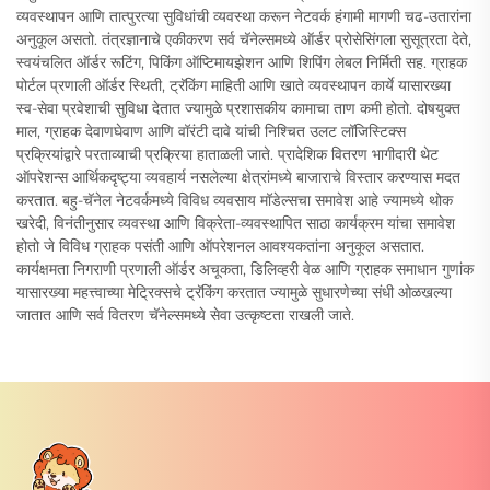
व्यवस्थापन आणि तात्पुरत्या सुविधांची व्यवस्था करून नेटवर्क हंगामी मागणी चढ-उतारांना
अनुकूल असतो. तंत्रज्ञानाचे एकीकरण सर्व चॅनेल्समध्ये ऑर्डर प्रोसेसिंगला सुसूत्रता देते,
स्वयंचलित ऑर्डर रूटिंग, पिकिंग ऑप्टिमायझेशन आणि शिपिंग लेबल निर्मिती सह. ग्राहक
पोर्टल प्रणाली ऑर्डर स्थिती, ट्रॅकिंग माहिती आणि खाते व्यवस्थापन कार्ये यासारख्या
स्व-सेवा प्रवेशाची सुविधा देतात ज्यामुळे प्रशासकीय कामाचा ताण कमी होतो. दोषयुक्त
माल, ग्राहक देवाणघेवाण आणि वॉरंटी दावे यांची निश्चित उलट लॉजिस्टिक्स
प्रक्रियांद्वारे परताव्याची प्रक्रिया हाताळली जाते. प्रादेशिक वितरण भागीदारी थेट
ऑपरेशन्स आर्थिकदृष्ट्या व्यवहार्य नसलेल्या क्षेत्रांमध्ये बाजाराचे विस्तार करण्यास मदत
करतात. बहु-चॅनेल नेटवर्कमध्ये विविध व्यवसाय मॉडेल्सचा समावेश आहे ज्यामध्ये थोक
खरेदी, विनंतीनुसार व्यवस्था आणि विक्रेता-व्यवस्थापित साठा कार्यक्रम यांचा समावेश
होतो जे विविध ग्राहक पसंती आणि ऑपरेशनल आवश्यकतांना अनुकूल असतात.
कार्यक्षमता निगराणी प्रणाली ऑर्डर अचूकता, डिलिव्हरी वेळ आणि ग्राहक समाधान गुणांक
यासारख्या महत्त्वाच्या मेट्रिक्सचे ट्रॅकिंग करतात ज्यामुळे सुधारणेच्या संधी ओळखल्या
जातात आणि सर्व वितरण चॅनेल्समध्ये सेवा उत्कृष्टता राखली जाते.