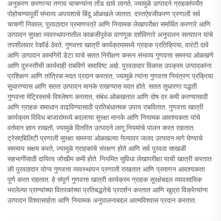
अनुकरण करणाऱ्या तणाव चाचण्यांना तोंड द्यावे लागते, ज्यामुळे उत्पादने ग्राहकांपर्यंत
पोहोचण्यापूर्वी संभाव्य अपयशाचे बिंदू ओळखले जातात. दस्तऐवजीकरण प्रणाली सर्व
चाचणी निकाल, पुरवठादार प्रमाणपत्रे आणि नियामक लेखापरीक्षा समर्थित करणारे आणि
उत्पादन सुरक्षा व्यवस्थापनातील काळजीपूर्वक वागणूक दर्शविणारे अनुपालन सत्यापन यांचे
तपशीलवार रेकॉर्ड ठेवते. गुणवत्ता खात्री कार्यक्रमामध्ये ग्राहक प्रतिक्रिया, वारंटी दावे
आणि उत्पादन कामगिरी डेटा याचे सतत निरीक्षण करून संभाव्य गुणवत्ता समस्या ओळखणे
आणि दुरुस्तीची कार्यवाही राबविणे समाविष्ट आहे. पुरवठादार विकास उपक्रम उत्पादकांना
प्रशिक्षण आणि तांत्रिक मदत प्रदान करतात, ज्यामुळे त्यांना गुणवत्ता नियंत्रण प्रक्रिया
सुधारण्यास आणि सतत उत्पादन मानके राखण्यास मदत होते. सतत सुधारणा पद्धती
गुणवत्ता मेट्रिक्सचे विश्लेषण करतात, संबंध ओळखतात आणि दोष दर कमी करण्यासाठी
आणि ग्राहक समाधान वाढविण्यासाठी प्रतिबंधात्मक उपाय राबवितात. गुणवत्ता खात्री
कार्यक्रम विविध बाजारांमध्ये बदलत्या सुरक्षा मानके आणि नियामक आवश्यकता यांचे
वर्तमान ज्ञान राखतो, ज्यामुळे वितरित उत्पादने लागू नियमांचे पालन करत राहतात.
ट्रेसएबिलिटी प्रणाली सुरक्षा समस्या ओळखल्या गेल्यावर जलद उत्पादन मागे घेण्याचे
समन्वय सक्षम करते, ज्यामुळे ग्राहकांचे संरक्षण होते आणि सर्व पुरवठा साखळी
सहभागींसाठी दायित्व जोखीम कमी होते. नियमित सुविधा लेखापरीक्षा याची खात्री करतात
की पुरवठादार योग्य गुणवत्ता व्यवस्थापन प्रणाली राखतात आणि प्रमाणन आवश्यकता
पूर्ण करत राहतात. हे संपूर्ण गुणवत्ता खात्री कार्यक्रम ग्राहक सुरक्षेबद्दल व्यावसायिक
भरलेल्या प्राण्यांच्या वितरकांच्या प्रतिबद्धतेचे प्रदर्शन करतात आणि खुद्रा विक्रेत्यांना
उत्पादन विश्वासार्हता आणि नियामक अनुपालनाबद्दल आत्मविश्वास प्रदान करतात.