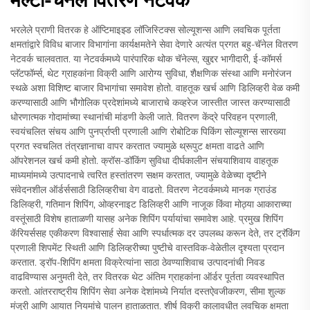
भरलेले प्राणी वितरक हे ऑप्टिमाइझ्ड लॉजिस्टिक्स सोल्यूशन्स आणि लवचिक पूर्तता
क्षमतांद्वारे विविध बाजार विभागांना कार्यक्षमतेने सेवा देणारे अत्यंत प्रगत बहु-चॅनेल वितरण
नेटवर्क चालवतात. या नेटवर्कमध्ये पारंपारिक थोक चॅनेल्स, खुद्दर भागीदारी, ई-कॉमर्स
प्लॅटफॉर्म्स, थेट ग्राहकांना विक्री आणि आरोग्य सुविधा, शैक्षणिक संस्था आणि मनोरंजन
स्थळे अशा विशिष्ट बाजार विभागांचा समावेश होतो. वाहतूक खर्च आणि डिलिव्हरी वेळ कमी
करण्यासाठी आणि भौगोलिक प्रदेशांमध्ये बाजाराचे कव्हरेज जास्तीत जास्त करण्यासाठी
धोरणात्मक गोदामांच्या स्थानांची मांडणी केली जाते. वितरण केंद्रे परिवहन प्रणाली,
स्वयंचलित संचय आणि पुनर्प्राप्ती प्रणाली आणि रोबोटिक पिकिंग सोल्यूशन्स सारख्या
प्रगत स्वचलित तंत्रज्ञानाचा वापर करतात ज्यामुळे थ्रूपुट क्षमता वाढते आणि
ऑपरेशनल खर्च कमी होतो. क्रॉस-डॉकिंग सुविधा दीर्घकालीन संचयाशिवाय वाहतूक
माध्यमांमध्ये उत्पादनाचे त्वरित हस्तांतरण सक्षम करतात, ज्यामुळे वेळेच्या दृष्टीने
संवेदनशील ऑर्डर्ससाठी डिलिव्हरीचा वेग वाढतो. वितरण नेटवर्कमध्ये मानक ग्राउंड
डिलिव्हरी, गतिमान शिपिंग, ओव्हरनाइट डिलिव्हरी आणि नाजूक किंवा मोठ्या आकाराच्या
वस्तूंसाठी विशेष हाताळणी यासह अनेक शिपिंग पर्यायांचा समावेश आहे. प्रमुख शिपिंग
कॅरियर्ससह एकीकरण विश्वासार्ह सेवा आणि स्पर्धात्मक दर उपलब्ध करून देते, तर ट्रॅकिंग
प्रणाली शिपमेंट स्थिती आणि डिलिव्हरीच्या पुष्टीचे वास्तविक-वेळेतील दृश्यता प्रदान
करतात. ड्रॉप-शिपिंग क्षमता विक्रेत्यांना साठा ठेवण्याशिवाच उत्पादनांची निवड
वाढविण्यास अनुमती देते, तर वितरक थेट अंतिम ग्राहकांना ऑर्डर पूर्तता व्यवस्थापित
करतो. आंतरराष्ट्रीय शिपिंग सेवा अनेक देशांमध्ये निर्यात दस्तऐवजीकरण, सीमा शुल्क
मंजुरी आणि आयात नियमांचे पालन हाताळतात. शीर्ष विक्री कालावधीत लवचिक क्षमता