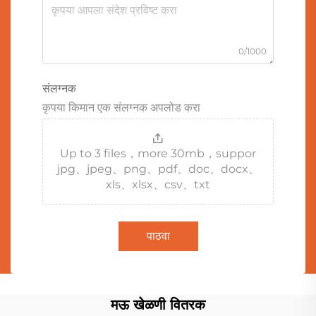
0/1000
संलग्नक
कृपया किमान एक संलग्नक अपलोड करा
Up to 3 files，more 30mb，suppor
jpg、jpeg、png、pdf、doc、docx、
xls、xlsx、csv、txt
पाठवा
मऊ खेळणी वितरक