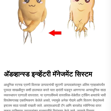
अ‍ॅडव्हान्स्ड इन्व्हेंटरी मॅनेजमेंट सिस्टम
आधुनिक स्टफ्ड प्राणी वितरक उत्पादनांची सुटाणी उत्पादकांपासून अंतिम ग्राहकांपर्यंत
पुरवठा साखळीतून कशी हालचाल करते यात क्रांती घडवून आणणाऱ्या अत्याधुनिक साठा
व्यवस्थापन प्रणाली वापरतात. या प्रणालींमध्ये वास्तविक-वेळेतील ट्रॅकिंग क्षमतांचे भावी
विश्लेषणासह एकात्मिकरण केलेले असते, ज्यामुळे अनेक गोदामे आणि वितरण केंद्रांमध्ये
इष्टतम साठा पातळी राखली जाते. आरएफआयडी टॅग आणि बारकोड स्कॅनिंगचा वापर
करून व्यक्तिगत उत्पादनांच्या हालचालींचे नियंत्रण केले जाते, ज्यामुळे वितरण