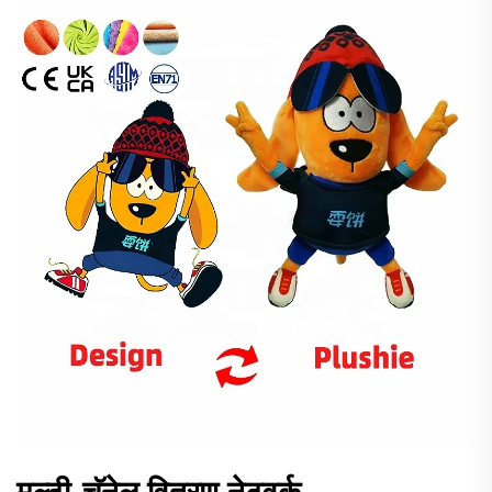
मल्टी-चॅनेल वितरण नेटवर्क