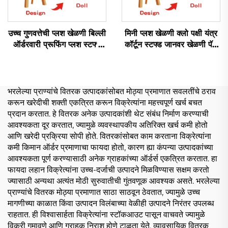
उच्च गुणवत्तेची प्लश खेळणी बिल्ली
मिनी प्लश खेळणी क्लो पक्षी यंत्र
ऑर्डरवारी प्रूफिंग प्लश स्टफ्ड
कॉर्टून स्टफ्ड जानवर खेळणी पॅज
जानवर खेळणी
बनेरी कॅट ऑर्डरवारी प्लश कीचन
भरलेल्या प्राण्यांचे वितरक उत्पादकांसोबत मोठ्या प्रमाणात सवलतींचे ठराव
करून खरेदीची शक्ती एकत्रित करून विक्रेत्यांना महत्त्वपूर्ण खर्च बचत
प्रदान करतात. हे वितरक अनेक उत्पादकांशी थेट संबंध निर्माण करण्याची
आवश्यकता दूर करतात, ज्यामुळे व्यवस्थापकीय अतिरिक्त खर्च कमी होतो
आणि खरेदी प्रक्रिया सोपी होते. वितरकांसोबत काम करताना विक्रेत्यांना
कमी किमान ऑर्डर प्रमाणाचा फायदा होतो, कारण ह्या कंपन्या उत्पादकांच्या
आवश्यकता पूर्ण करण्यासाठी अनेक ग्राहकांच्या ऑर्डर्स एकत्रित करतात. हा
फायदा लहान विक्रेत्यांना उच्च-दर्जाची उत्पादने मिळविण्यास सक्षम करतो
ज्यासाठी अन्यथा अत्यंत मोठी सुरुवातीची गुंतवणूक आवश्यक असते. भरलेल्या
प्राण्यांचे वितरक मोठ्या प्रमाणात साठा साठवून ठेवतात, ज्यामुळे उच्च
मागणीच्या काळात किंवा उत्पादन विलंबाच्या वेळीही उत्पादने निरंतर उपलब्ध
राहतात. ही विश्वासार्हता विक्रेत्यांना स्टॉकआउट पासून वाचवते ज्यामुळे
विक्री गमावणे आणि ग्राहक निराश होणे टाळता येते. व्यावसायिक वितरक