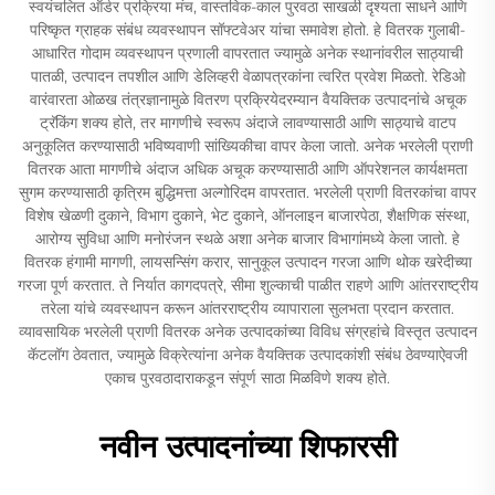
स्वयंचलित ऑर्डर प्रक्रिया मंच, वास्तविक-काल पुरवठा साखळी दृश्यता साधने आणि
परिष्कृत ग्राहक संबंध व्यवस्थापन सॉफ्टवेअर यांचा समावेश होतो. हे वितरक गुलाबी-
आधारित गोदाम व्यवस्थापन प्रणाली वापरतात ज्यामुळे अनेक स्थानांवरील साठ्याची
पातळी, उत्पादन तपशील आणि डेलिव्हरी वेळापत्रकांना त्वरित प्रवेश मिळतो. रेडिओ
वारंवारता ओळख तंत्रज्ञानामुळे वितरण प्रक्रियेदरम्यान वैयक्तिक उत्पादनांचे अचूक
ट्रॅकिंग शक्य होते, तर मागणीचे स्वरूप अंदाजे लावण्यासाठी आणि साठ्याचे वाटप
अनुकूलित करण्यासाठी भविष्यवाणी सांख्यिकीचा वापर केला जातो. अनेक भरलेली प्राणी
वितरक आता मागणीचे अंदाज अधिक अचूक करण्यासाठी आणि ऑपरेशनल कार्यक्षमता
सुगम करण्यासाठी कृत्रिम बुद्धिमत्ता अल्गोरिदम वापरतात. भरलेली प्राणी वितरकांचा वापर
विशेष खेळणी दुकाने, विभाग दुकाने, भेट दुकाने, ऑनलाइन बाजारपेठा, शैक्षणिक संस्था,
आरोग्य सुविधा आणि मनोरंजन स्थळे अशा अनेक बाजार विभागांमध्ये केला जातो. हे
वितरक हंगामी मागणी, लायसन्सिंग करार, सानुकूल उत्पादन गरजा आणि थोक खरेदीच्या
गरजा पूर्ण करतात. ते निर्यात कागदपत्रे, सीमा शुल्काची पाळीत राहणे आणि आंतरराष्ट्रीय
तरेला यांचे व्यवस्थापन करून आंतरराष्ट्रीय व्यापाराला सुलभता प्रदान करतात.
व्यावसायिक भरलेली प्राणी वितरक अनेक उत्पादकांच्या विविध संग्रहांचे विस्तृत उत्पादन
कॅटलॉग ठेवतात, ज्यामुळे विक्रेत्यांना अनेक वैयक्तिक उत्पादकांशी संबंध ठेवण्याऐवजी
एकाच पुरवठादाराकडून संपूर्ण साठा मिळविणे शक्य होते.
नवीन उत्पादनांच्या शिफारसी