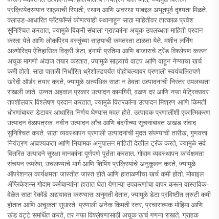
प्रक्रियेदरम्यान साठ्याची स्थिती, स्थान आणि अवस्था याबद्दल अभूतपूर्व दृश्यता मिळते.
क्लाउड-आधारित प्लॅटफॉर्म्स कोणत्याही स्थानाहून साठा माहितीवर तात्काळ प्रवेश
सुनिश्चित करतात, ज्यामुळे विक्री संघाला ग्राहकांना अचूक उपलब्धता माहिती प्रदान
करता येते आणि लोकप्रिय वस्तूंच्या साठ्याची कमतरता टाळता येते. मशीन लर्निंग
अल्गोरिदम ऐतिहासिक विक्री डेटा, हंगामी प्रतिमा आणि बाजाराचे ट्रेंड विश्लेषण करून
अचूक मागणी अंदाज तयार करतात, ज्यामुळे साठ्याचे वाटप आणि वाहून नेण्याचा खर्च
कमी होतो. साठा पातळी निर्धारित थ्रेशोल्डपर्यंत पोहोचल्यावर प्रणाली स्वयंचलितपणे
खरेदी ऑर्डर तयार करते, ज्यामुळे अत्यधिक साठा न ठेवता उत्पादनांची निरंतर उपलब्धता
राखली जाते. उन्नत अहवाल प्रकार उत्पादन कामगिरी, वळण दर आणि नफा मेट्रिक्सवर
तपशीलवार विश्लेषण प्रदान करतात, ज्यामुळे वितरकांना उत्पादन मिश्रण आणि किमती
धोरणांबाबत डेटावर आधारित निर्णय घेण्यास मदत होते. उत्पादक प्रणालींशी एकात्मिकरण
उत्पादन वेळापत्रक, नवीन उत्पादन लाँच आणि बंदगीच्या सूचनांबाबत अखंड संवाद
सुनिश्चित करते. साठा व्यवस्थापन प्रणाली उत्पादनांची मुदत संपण्याची तारीख, गुणवत्ता
नियंत्रण आवश्यकता आणि नियामक अनुपालन माहिती देखील ट्रॅक करते, ज्यामुळे सर्व
वितरित उत्पादने सुरक्षा मानकांना पूर्णपणे पूर्तता करतात. गोदाम व्यवस्थापन कार्यक्षमता
संचयन रूपरेषा, उचलण्याचे मार्ग आणि शिपिंग प्रक्रियांचे अनुकूलन करते, ज्यामुळे
ऑपरेशनल कार्यक्षमता जास्तीत जास्त होते आणि हाताळणीचा खर्च कमी होतो. मोबाइल
अ‍ॅप्लिकेशन्स गोदाम कर्मचाऱ्यांना हातात घेता येणाऱ्या उपकरणांचा वापर करून वास्तविक-
वेळेत साठा रेकॉर्ड अद्ययावत करण्यास अनुमती देतात, ज्यामुळे डेटा प्रविष्टीत त्रुटी कमी
होतात आणि अचूकता सुधारते. प्रणाली अनेक किमती स्तर, प्रचारात्मक मोहिमा आणि
खंड वट्टे समर्थित करते, तर नफा विश्लेषणासाठी अचूक खर्च गणना राखते. ग्राहक