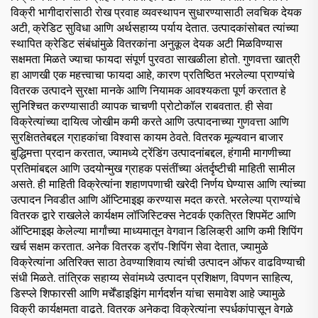
विक्री भागीदारांसाठी रोख प्रवाह व्यवस्थापन सुधारण्यासाठी लवचिक देयक
अटी, क्रेडिट सुविधा आणि अर्थसहाय्य पर्याय देतात. उत्पादकांसोबत त्यांच्या
स्थापित क्रेडिट संबंधांमुळे वितरकांना अनुकूल देयक अटी मिळविण्यास
सक्षमता मिळते ज्याचा फायदा संपूर्ण पुरवठा साखळीला होतो. गुणवत्ता खात्री
हा आणखी एक महत्त्वाचा फायदा आहे, कारण प्रतिष्ठित भरलेल्या प्राण्यांचे
वितरक उत्पादने सुरक्षा मानके आणि नियामक आवश्यकता पूर्ण करतात हे
सुनिश्चित करण्यासाठी व्यापक चाचणी प्रोटोकॉल राबवतात. ही सेवा
विक्रेत्यांच्या दायित्व जोखीम कमी करते आणि उत्पादनाच्या गुणवत्ता आणि
सुरक्षिततेबद्दल ग्राहकांचा विश्वास कायम ठेवते. वितरक मूल्यवान बाजार
बुद्धिमत्ता प्रदान करतात, ज्यामध्ये ट्रेंडिंग उत्पादनांबद्दल, हंगामी मागणीच्या
प्रतिमांबद्दल आणि उदयोन्मुख ग्राहक पसंतींच्या अंतर्दृष्टीची माहिती सामील
असते. ही माहिती विक्रेत्यांना शहाणपणाची खरेदी निर्णय घेण्यास आणि त्यांच्या
उत्पादन निवडीत आणि ऑप्टिमाइझ करण्यास मदत करते. भरलेल्या प्राण्यांचे
वितरक द्वारे राखलेले कार्यक्षम लॉजिस्टिक्स नेटवर्क एकत्रित शिपमेंट आणि
ऑप्टिमाइझ केलेल्या मार्गांच्या माध्यमातून वेगवान डिलिव्हरी आणि कमी शिपिंग
खर्च सक्षम करतात. अनेक वितरक ड्रॉप-शिपिंग सेवा देतात, ज्यामुळे
विक्रेत्यांना अतिरिक्त साठा ठेवण्याशिवाय त्यांची उत्पादन ऑफर वाढविण्याची
संधी मिळते. तांत्रिक सहाय्य सेवांमध्ये उत्पादन प्रशिक्षण, विपणन साहित्य,
डिस्प्ले शिफारसी आणि मर्चेंडाइझिंग मार्गदर्शन यांचा समावेश आहे ज्यामुळे
विक्री कार्यक्षमता वाढते. वितरक अनेकदा विक्रेत्यांना स्पर्धकांपासून वेगळे