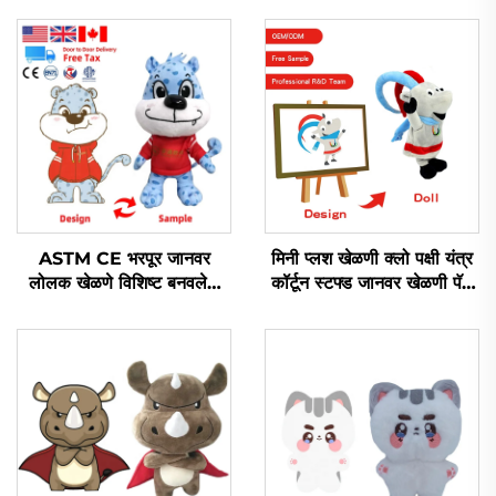
ASTM CE भरपूर जानवर
मिनी प्लश खेळणी क्लो पक्षी यंत्र
लोलक खेळणे विशिष्ट बनवलेले
कॉर्टून स्टफ्ड जानवर खेळणी पॅज
सॉफ्ट लोलक खेळणे विकतात
बनेरी कॅट ऑर्डरवारी प्लश कीचन