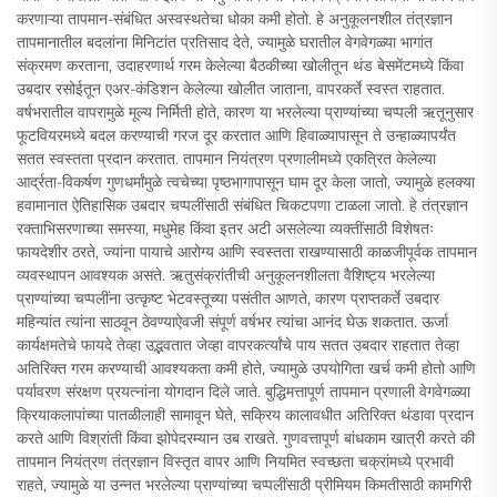
करणाऱ्या तापमान-संबंधित अस्वस्थतेचा धोका कमी होतो. हे अनुकूलनशील तंत्रज्ञान
तापमानातील बदलांना मिनिटांत प्रतिसाद देते, ज्यामुळे घरातील वेगवेगळ्या भागांत
संक्रमण करताना, उदाहरणार्थ गरम केलेल्या बैठकीच्या खोलीतून थंड बेसमेंटमध्ये किंवा
उबदार रसोईतून एअर-कंडिशन केलेल्या खोलीत जाताना, वापरकर्ते स्वस्त राहतात.
वर्षभरातील वापरामुळे मूल्य निर्मिती होते, कारण या भरलेल्या प्राण्यांच्या चप्पली ऋतूनुसार
फूटवियरमध्ये बदल करण्याची गरज दूर करतात आणि हिवाळ्यापासून ते उन्हाळ्यापर्यंत
सतत स्वस्तता प्रदान करतात. तापमान नियंत्रण प्रणालीमध्ये एकत्रित केलेल्या
आर्द्रता-विकर्षण गुणधर्मांमुळे त्वचेच्या पृष्ठभागापासून घाम दूर केला जातो, ज्यामुळे हलक्या
हवामानात ऐतिहासिक उबदार चप्पलींसाठी संबंधित चिकटपणा टाळला जातो. हे तंत्रज्ञान
रक्ताभिसरणाच्या समस्या, मधुमेह किंवा इतर अटी असलेल्या व्यक्तींसाठी विशेषतः
फायदेशीर ठरते, ज्यांना पायाचे आरोग्य आणि स्वस्तता राखण्यासाठी काळजीपूर्वक तापमान
व्यवस्थापन आवश्यक असते. ऋतुसंक्रांतीची अनुकूलनशीलता वैशिष्ट्य भरलेल्या
प्राण्यांच्या चप्पलींना उत्कृष्ट भेटवस्तूच्या पसंतीत आणते, कारण प्राप्तकर्ते उबदार
महिन्यांत त्यांना साठवून ठेवण्याऐवजी संपूर्ण वर्षभर त्यांचा आनंद घेऊ शकतात. ऊर्जा
कार्यक्षमतेचे फायदे तेव्हा उद्भवतात जेव्हा वापरकर्त्यांचे पाय सतत उबदार राहतात तेव्हा
अतिरिक्त गरम करण्याची आवश्यकता कमी होते, ज्यामुळे उपयोगिता खर्च कमी होतो आणि
पर्यावरण संरक्षण प्रयत्नांना योगदान दिले जाते. बुद्धिमत्तापूर्ण तापमान प्रणाली वेगवेगळ्या
क्रियाकलापांच्या पातळीलाही सामावून घेते, सक्रिय कालावधीत अतिरिक्त थंडावा प्रदान
करते आणि विश्रांती किंवा झोपेदरम्यान उब राखते. गुणवत्तापूर्ण बांधकाम खात्री करते की
तापमान नियंत्रण तंत्रज्ञान विस्तृत वापर आणि नियमित स्वच्छता चक्रांमध्ये प्रभावी
राहते, ज्यामुळे या उन्नत भरलेल्या प्राण्यांच्या चप्पलींसाठी प्रीमियम किमतीसाठी कामगिरी