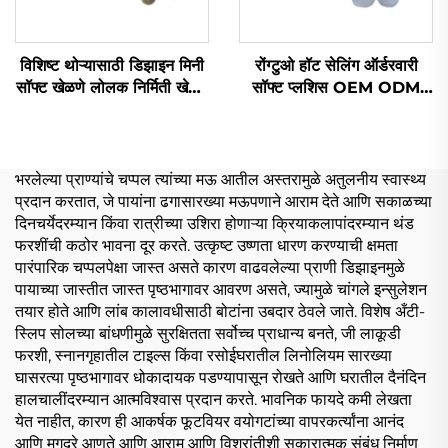
विशिष्ट थोऱ्यासाठी डिझाइन मिनी
रोंग्टुओ हॉट सेलिंग ऑर्डरवारी
सॉफ्ट खेळणे लोलक निर्मिती खेळणे
सॉफ्ट प्लशिस OEM ODM
भरपूर जानवर लोलक विशिष्ट
ऑर्डरवारी कपॉप प्लश डॉल खेळणी
10cm
भरलेल्या प्राण्यांचे चप्पल त्यांच्या मऊ आतील अस्तरामुळे अतुलनीय स्वास्थ्य
प्रदान करतात, जे पायांना ढगासारख्या मऊपणाने आराम देते आणि सकाळच्या
दिनचर्येदरम्यान किंवा रात्रीच्या उशिरा होणाऱ्या क्रियाकलापांदरम्यान थंड
फरशींची कठोर भावना दूर करते. उत्कृष्ट उष्णता धारण करण्याची क्षमता
पारंपारिक चप्पलपेक्षा जास्त असते कारण वाढवलेल्या प्राणी डिझाइनमुळे
पायाच्या जास्तीत जास्त पृष्ठभागावर आवरण असते, ज्यामुळे चांगले इन्सुलेशन
तयार होते आणि लांब कालावधीसाठी बोटांना उबदार ठेवले जाते. विशेष अँटी-
स्लिप सोलच्या बांधणीमुळे सुरक्षितता सर्वोच्च प्राधान्य बनते, जी लाकूडी
फरशी, स्नानगृहातील टाइल्स किंवा रसोईघरातील लिनोलियम सारख्या
घासरत्या पृष्ठभागावर धोकादायक पडण्यापासून रोखते आणि घरातील दैनंदिन
हालचालींदरम्यान आत्मविश्वास प्रदान करते. भावनिक फायदे कमी लेखता
येत नाहीत, कारण ही आकर्षक फूटवियर वयोगटांच्या वापरकर्त्यांना आनंद
आणि मुगदुरे आणते आणि आराम आणि विश्रांतीशी सकारात्मक संबंध निर्माण