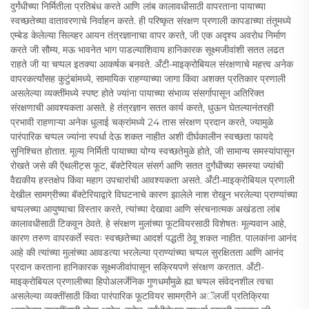
दुर्गंधीच्या निर्मितीला प्रतिबंध करते आणि लांब कालावधीसाठी वापरताना पायाच्या
स्वच्छतेच्या वातावरणाचे निर्वाहन करते. ही परिष्कृत संरक्षण प्रणाली कापडाच्या तंतूमध्ये
एम्बेड केलेल्या सिल्व्हर आयन तंत्रज्ञानाचा वापर करते, जी एक अदृश्य अवरोध निर्माण
करते जी सौम्य, मऊ भावनेत भाग पाडल्याशिवाय हानिकारक सूक्ष्मजीवांशी सतत लढत
राहते जी या चप्पल इतक्या आकर्षक बनवते. अँटी-माइक्रोबियल संरक्षणाचे महत्त्व अनेक
वापरकर्त्यांसह कुटुंबांमध्ये, सामायिक राहण्याच्या जागा किंवा अशक्त प्रतिकार प्रणाली
असलेल्या व्यक्तींमध्ये स्पष्ट होते ज्यांना पायाच्या संभाव्य संसर्गापासून अतिरिक्त
संरक्षणाची आवश्यकता असते. हे तंत्रज्ञान सतत कार्य करते, धुऊन घेतल्यानंतरही
प्रभावी राहणाऱ्या अनेक धुलाई चक्रांमध्ये 24 तास संरक्षण प्रदान करते, ज्यामुळे
पारंपारिक चप्पल ज्यांना स्पर्धा देऊ शकत नाहीत अशी दीर्घकालीन स्वच्छता फायदे
सुनिश्चित होतात. मूल्य निर्मिती पायाच्या योग्य स्वच्छतेमुळे होते, जी सामान्य समस्यांपासून
रोखते जसे की ऍथलीट्स फूट, बॅक्टेरियल संसर्ग आणि सतत दुर्गंधीच्या समस्या ज्यांची
वैद्यकीय हस्तक्षेप किंवा महाग उपचारांची आवश्यकता असते. अँटी-माइक्रोबियल प्रणाली
देखील सामग्रीच्या बॅक्टेरियाद्वारे विघटनाचे कारण झालेले नाश रोखून भरलेल्या प्राण्यांच्या
चप्पलच्या आयुष्याचा विस्तार करते, त्यांच्या देखावा आणि संरचनात्मक अखंडता लांब
कालावधीसाठी टिकवून ठेवते. हे संरक्षण मुलांच्या फूटवियरसाठी विशेषतः मूल्यवान आहे,
कारण तरुण वापरकर्ते स्वतः स्वच्छतेच्या आदर्श पद्धती ठेवू शकत नाहीत. पालकांना आनंद
आहे की त्यांच्या मुलांच्या आवडत्या भरलेल्या प्राण्यांच्या चप्पल सुरक्षितता आणि आनंद
प्रदान करताना हानिकारक सूक्ष्मजीवांपासून सक्रियपणे संरक्षण करतात. अँटी-
माइक्रोबियल प्रणालीच्या हिपोअलर्जेनिक गुणधर्मांमुळे ह्या चप्पल संवेदनशील त्वचा
असलेल्या व्यक्तींसाठी किंवा पारंपारिक फूटवियर सामग्रीने अॅलर्जी प्रतिक्रिया