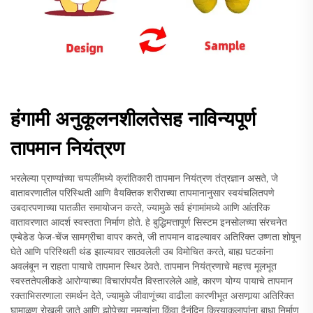
हंगामी अनुकूलनशीलतेसह नाविन्यपूर्ण
तापमान नियंत्रण
भरलेल्या प्राण्यांच्या चप्पलींमध्ये क्रांतिकारी तापमान नियंत्रण तंत्रज्ञान असते, जे
वातावरणातील परिस्थिती आणि वैयक्तिक शरीराच्या तापमानानुसार स्वयंचलितपणे
उबदारपणाच्या पातळीत समायोजन करते, ज्यामुळे सर्व हंगामांमध्ये आणि आंतरिक
वातावरणात आदर्श स्वस्तता निर्माण होते. हे बुद्धिमत्तापूर्ण सिस्टम इनसोलच्या संरचनेत
एम्बेडेड फेज-चेंज सामग्रीचा वापर करते, जी तापमान वाढल्यावर अतिरिक्त उष्णता शोषून
घेते आणि परिस्थिती थंड झाल्यावर साठवलेली उब विमोचित करते, बाह्य घटकांना
अवलंबून न राहता पायाचे तापमान स्थिर ठेवते. तापमान नियंत्रणाचे महत्त्व मूलभूत
स्वस्ततेपलीकडे आरोग्याच्या विचारांपर्यंत विस्तारलेले आहे, कारण योग्य पायाचे तापमान
रक्ताभिसरणाला समर्थन देते, ज्यामुळे जीवाणूंच्या वाढीला कारणीभूत असणार्‍या अतिरिक्त
घामाळण रोखली जाते आणि झोपेच्या नमुन्यांना किंवा दैनंदिन क्रियाकलापांना बाधा निर्माण