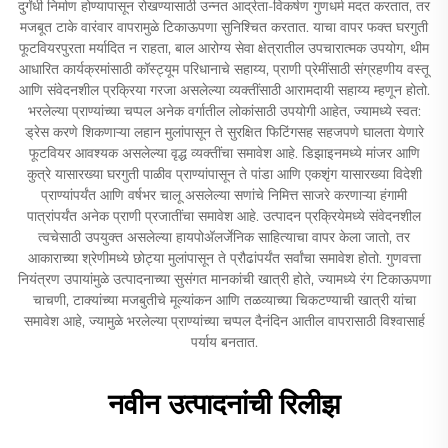
दुर्गंधी निर्माण होण्यापासून रोखण्यासाठी उन्नत आर्द्रता-विकर्षण गुणधर्म मदत करतात, तर
मजबूत टाके वारंवार वापरामुळे टिकाऊपणा सुनिश्चित करतात. याचा वापर फक्त घरगुती
फूटवियरपुरता मर्यादित न राहता, बाल आरोग्य सेवा क्षेत्रातील उपचारात्मक उपयोग, थीम
आधारित कार्यक्रमांसाठी कॉस्ट्यूम परिधानाचे सहाय्य, प्राणी प्रेमींसाठी संग्रहणीय वस्तू
आणि संवेदनशील प्रक्रिया गरजा असलेल्या व्यक्तींसाठी आरामदायी सहाय्य म्हणून होतो.
भरलेल्या प्राण्यांच्या चप्पल अनेक वर्गातील लोकांसाठी उपयोगी आहेत, ज्यामध्ये स्वत:
ड्रेस करणे शिकणाऱ्या लहान मुलांपासून ते सुरक्षित फिटिंगसह सहजपणे घालता येणारे
फूटवियर आवश्यक असलेल्या वृद्ध व्यक्तींचा समावेश आहे. डिझाइनमध्ये मांजर आणि
कुत्रे यासारख्या घरगुती पाळीव प्राण्यांपासून ते पांडा आणि एकशृंग यासारख्या विदेशी
प्राण्यांपर्यंत आणि वर्षभर चालू असलेल्या सणांचे निमित्त साजरे करणाऱ्या हंगामी
पात्रांपर्यंत अनेक प्राणी प्रजातींचा समावेश आहे. उत्पादन प्रक्रियेमध्ये संवेदनशील
त्वचेसाठी उपयुक्त असलेल्या हायपोअ‍ॅलर्जेनिक साहित्याचा वापर केला जातो, तर
आकाराच्या श्रेणीमध्ये छोट्या मुलांपासून ते प्रौढांपर्यंत सर्वांचा समावेश होतो. गुणवत्ता
नियंत्रण उपायांमुळे उत्पादनाच्या सुसंगत मानकांची खात्री होते, ज्यामध्ये रंग टिकाऊपणा
चाचणी, टाक्यांच्या मजबुतीचे मूल्यांकन आणि तळव्याच्या चिकटण्याची खात्री यांचा
समावेश आहे, ज्यामुळे भरलेल्या प्राण्यांच्या चप्पल दैनंदिन आतील वापरासाठी विश्वासार्ह
पर्याय बनतात.
नवीन उत्पादनांची रिलीझ