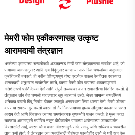
मेमरी फोम एकीकरणासह उत्कृष्ट
आरामदायी तंत्रज्ञान
भरलेल्या प्राण्यांच्या चप्पलींमध्ये अ‍ॅडव्हान्स्ड मेमरी फोम तंत्रज्ञानाचा समावेश आहे, जो
पायाच्या आकारानुसार आणि दाब बिंदूंनुसार बनणाऱ्या पारंपारिक चप्पलींच्या अनुभवाला
क्रांतिकारी बनवतो. ही नवीन वैशिष्ट्यपूर्ण गोष्ट प्रत्येक पाऊल वैयक्तिक स्वरूपात
आरामदायी अनुभवात रूपांतरित करते, कारण मेमरी फोम पायाच्या आकाराप्रमाणे
गतिशीलपणे प्रतिक्रिया देतो आणि संपूर्ण तळव्यावर वजन समानरीत्या वितरित करतो. हे
तंत्रज्ञान लांब वेळ चप्पली घातल्यावर खूप महत्त्वाचे ठरते, जेव्हा सामान्य चप्पलींमध्ये
अनेकदा दाबाचे बिंदू निर्माण होतात ज्यामुळे अस्वस्थता किंवा थकवा येतो. मेमरी फोमचा
वापर या समस्या दूर करतो कारण तो नैसर्गिक पायाच्या हालचालींनुसार बदलणारा सतत
आराम देतो आणि दिवसभर त्याच्या समर्थनात्मक गुणधर्मांचे पालन करतो. हे मूल्य फक्त
तात्काळ आरामापुरते मर्यादित नसून दीर्घकालीन पायाच्या आरोग्याच्या फायद्यांपर्यंत
विस्तारलेले आहे, कारण योग्य वजन वितरणामुळे सांधे, स्नायू आणि संधिबंध यांच्यावरील
ताण कमी होतो. हे तंत्रज्ञान त्या व्यक्तींसाठी विशेषतः फायदेशीर ठरते जे घरी खूप वेळ