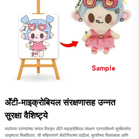
अ‍ॅंटी-माइक्रोबियल संरक्षणासह उन्नत
सुरक्षा वैशिष्ट्ये
भरलेल्या प्राण्यांच्या चप्पल विस्तृत अँटी-माइक्रोबियल संरक्षण प्रणालीमध्ये सुरक्षिततेत
उत्कृष्टता मिळवितात, जी सक्रियपणे बॅक्टेरियाच्या वाढीला, बुरशीच्या विकासाला आणि