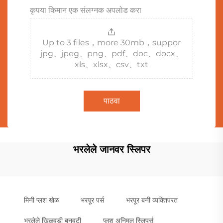
कृपया किमान एक संलग्नक अपलोड करा
Up to 3 files，more 30mb，suppor
jpg、jpeg、png、pdf、doc、docx、
xls、xlsx、csv、txt
पाठवा
भरलेले जानवर स्लिपर
मिनी प्लश खेळ
भरपूर पर्स
भरपूर बनी व्यक्तिपरत
भरलेले खिळवडी बनवटी
प्लश अनिमल स्लिपर्स