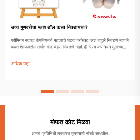
उच्च गुणवत्तेचा प्लश डॉल कसा निवडायचा?
प्रीमियम स्टफ्ड कंपनियनचे महत्त्वाचे घटक परफेक्ट प्लश बाहुले निवडणे म्हणजे
फक्त शेल्फवरील सर्वात गोड चेहरा निवडणे नाही. ही प्रिय कंपनियन मुलांच्या
खेळण्यांच्या पेटीपासून ते प्रौढ संग्राहकांच्या प्रदर्शनापर्यंत विशेष स्थान
राखतात.
अधिक पहा
मोफत कोट मिळवा
आमचे प्रतिनिधी लवकरच तुमच्याशी संपर्क साधतील.