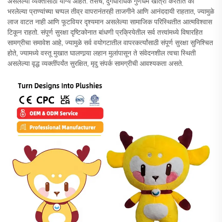
असलेल्या व्यक्तींसाठी योग्य आहेत. तसेच, दुर्गंधीरोधक गुणधर्म खात्री करतात की
भरलेल्या प्राण्यांच्या चप्पल तीव्र वापरानंतरही ताजगीने आणि आनंददायी राहतात, ज्यामुळे
लाज वाटत नाही आणि फूटवियर दृश्यमान असलेल्या सामाजिक परिस्थितीत आत्मविश्वास
टिकून राहतो. संपूर्ण सुरक्षा दृष्टिकोनात बांधणी प्रक्रियेतील सर्व तत्त्वांमध्ये विषारहित
सामग्रीचा समावेश आहे, ज्यामुळे सर्व वयोगटातील वापरकर्त्यांसाठी संपूर्ण सुरक्षा सुनिश्चित
होते, ज्यामध्ये वस्तू मुखात घालणार्‍या लहान मुलांपासून ते संवेदनशील त्वचा स्थिती
असलेल्या वृद्ध व्यक्तींपर्यंत सुरक्षित, मृदु संपर्क सामग्रीची आवश्यकता असते.