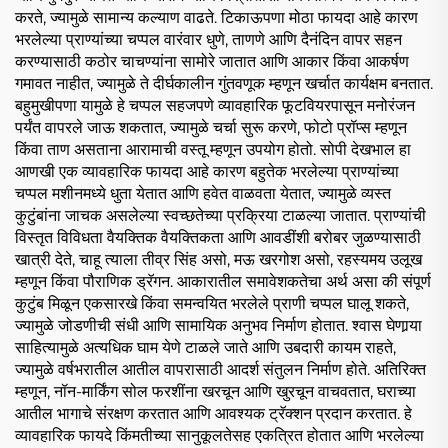
करते, ज्यामुळे सामान्य कल्याण वाढते. टिकाऊपणा मोठा फायदा आहे कारण
भरलेल्या प्राण्यांच्या चप्पल वारंवार धुणे, ताणणे आणि दैनंदिन वापर सहन
करण्यासाठी कठोर चाचण्यांना सामोरे जातात आणि आकार किंवा आकर्षण
गमावत नाहीत, ज्यामुळे ते दीर्घकालीन गुंतवणूक म्हणून खर्चात कार्यक्षम बनतात.
बहुमुखीपणा यामुळे हे चप्पल सहजपणे व्यावहारिक फूटवियरपासून मनोरंजन
पर्यंत वापरले जाऊ शकतात, ज्यामुळे चर्चा सुरू करणे, फोटो प्रॉप्स म्हणून
किंवा ताण असताना आरामाची वस्तू म्हणून उपयोग होतो. सोपी देखभाल हा
आणखी एक व्यावहारिक फायदा आहे कारण बहुतेक भरलेल्या प्राण्यांच्या
चप्पल मशीनमध्ये धुता येतात आणि हवेत वाळवता येतात, ज्यामुळे व्यस्त
कुटुंबांना जाचक असलेल्या स्वच्छतेच्या प्रक्रिया टाळल्या जातात. प्राण्यांची
विस्तृत विविधता वैयक्तिक वैयक्तिकता आणि आवडींशी बरोबर जुळण्यासाठी
खात्री देते, चाहू त्याला तीव्र सिंह असो, मऊ खरगोश असो, रहस्यमय उलूख
म्हणून किंवा पौराणिक ड्रॅगन. आकारातील समावेशकतेचा अर्थ असा की संपूर्ण
कुटुंब मिळून एकसारखे किंवा समन्वयित भरलेले प्राणी चप्पल घालू शकते,
ज्यामुळे जोडणीची संधी आणि सामायिक अनुभव निर्माण होतात. श्वास घेणार्‍या
साहित्यामुळे अत्यधिक घाम येणे टाळले जाते आणि उबदारी कायम राहते,
ज्यामुळे वर्षभरातील आतील वापरासाठी आदर्श संतुलन निर्माण होते. अतिरिक्त
म्हणून, नॉन-मार्किंग सोल फरशींना खरचून आणि खुरचून वाचवतात, घराच्या
आतील भागाचे संरक्षण करतात आणि आवश्यक ट्रॅक्शन प्रदान करतात. हे
व्यावहारिक फायदे किंमतीच्या सानुकूलतेसह एकत्रित होतात आणि भरलेल्या