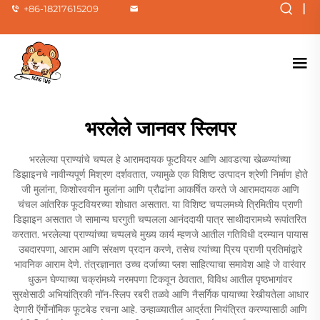
|
+86-18217615209
भरलेले जानवर स्लिपर
भरलेल्या प्राण्यांचे चप्पल हे आरामदायक फूटवियर आणि आवडत्या खेळण्यांच्या
डिझाइनचे नावीन्यपूर्ण मिश्रण दर्शवतात, ज्यामुळे एक विशिष्ट उत्पादन श्रेणी निर्माण होते
जी मुलांना, किशोरवयीन मुलांना आणि प्रौढांना आकर्षित करते जे आरामदायक आणि
चंचल आंतरिक फूटवियरच्या शोधात असतात. या विशिष्ट चप्पलमध्ये त्रिमितीय प्राणी
डिझाइन असतात जे सामान्य घरगुती चप्पलला आनंददायी पात्र साथीदारामध्ये रूपांतरित
करतात. भरलेल्या प्राण्यांच्या चप्पलचे मुख्य कार्य म्हणजे आतील गतिविधी दरम्यान पायास
उबदारपणा, आराम आणि संरक्षण प्रदान करणे, तसेच त्यांच्या प्रिय प्राणी प्रतिमांद्वारे
भावनिक आराम देणे. तंत्रज्ञानात उच्च दर्जाच्या प्लश साहित्याचा समावेश आहे जे वारंवार
धुऊन घेण्याच्या चक्रांमध्ये नरमपणा टिकवून ठेवतात, विविध आतील पृष्ठभागांवर
सुरक्षेसाठी अभियांत्रिकी नॉन-स्लिप रबरी तळवे आणि नैसर्गिक पायाच्या रेखीयतेला आधार
देणारी ऍर्गोनॉमिक फूटबेड रचना आहे. उन्हाळ्यातील आर्द्रता नियंत्रित करण्यासाठी आणि