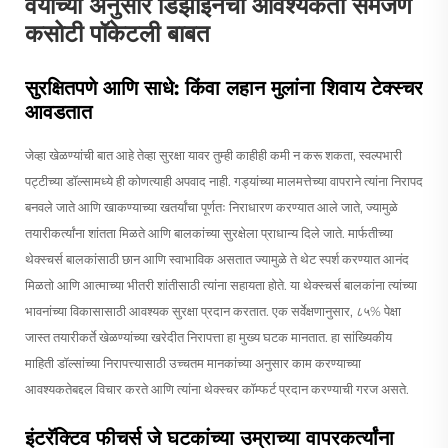
वयाच्या अनुसार डिझाइनची आवश्यकता समजणे
कसोटी पॉकेटली बाबत
सुरक्षितपणे आणि साधे: किंवा लहान मुलांना शिवाय टेक्स्चर
आवडतात
जेव्हा खेळण्यांची बात आहे तेव्हा सुरक्षा यावर तुम्ही काहीही कमी न करू शकता, स्वल्पभारी
पट्टीच्या डॉल्सामध्ये ही कोणत्याही अपवाद नाही. गड्यांच्या मालमत्तेच्या वापराने त्यांना निरापद
बनवले जाते आणि खाकण्याच्या खतर्यांचा पूर्णतः निराधारण करण्यात आले जाते, ज्यामुळे
तयारीकर्त्यांना शांतता मिळते आणि बालकांच्या सुरक्षेला प्राधान्य दिले जाते. मार्फतीच्या
थेक्स्चर्स बालकांसाठी छान आणि स्वाभाविक असतात ज्यामुळे ते थेट स्पर्श करण्यात आनंद
मिळतो आणि आत्माच्या भीतरी शांतीसाठी त्यांना सहायता होते. या थेक्स्चर्स बालकांना त्यांच्या
भावनांच्या विकासासाठी आवश्यक सुरक्षा प्रदान करतात. एक सर्वेक्षणानुसार, ८५% पेक्षा
जास्त तयारीकर्ते खेळण्यांच्या खरेदीत निरापत्ता हा मुख्य घटक मानतात. हा सांख्यिकीय
माहिती डॉल्सांच्या निरापत्त्यासाठी उच्चतम मानकांच्या अनुसार काम करण्याच्या
आवश्यकतेबद्दल विचार करते आणि त्यांना थेक्स्चर कॉम्फर्ट प्रदान करण्याची गरज असते.
इंटरॅक्टिव फीचर्स जे घटकांच्या उम्राच्या वापरकर्त्यांना