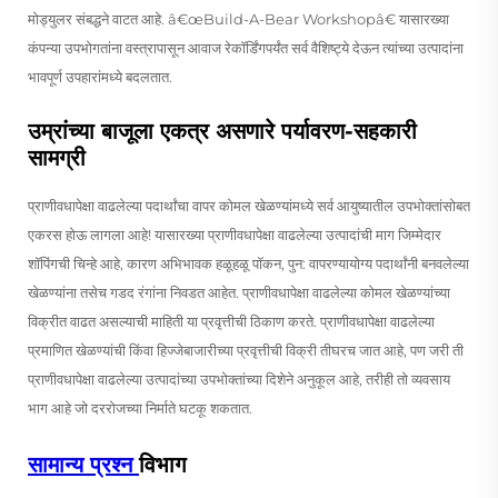
मोड्युलर संबद्धने वाटत आहे. â€œBuild-A-Bear Workshopâ€ यासारख्या
कंपन्या उपभोगतांना वस्त्रापासून आवाज रेकॉर्डिंगपर्यंत सर्व वैशिष्ट्ये देऊन त्यांच्या उत्पादांना
भावपूर्ण उपहारांमध्ये बदलतात.
उम्रांच्या बाजूला एकत्र असणारे पर्यावरण-सहकारी
सामग्री
प्राणीवधापेक्षा वाढलेल्या पदार्थांचा वापर कोमल खेळण्यांमध्ये सर्व आयुष्यातील उपभोक्तांसोबत
एकरस होऊ लागला आहे! यासारख्या प्राणीवधापेक्षा वाढलेल्या उत्पादांची माग जिम्मेदार
शॉपिंगची चिन्हे आहे, कारण अभिभावक हळूहळू पॉकन, पुन: वापरण्यायोग्य पदार्थांनी बनवलेल्या
खेळण्यांना तसेच गडद रंगांना निवडत आहेत. प्राणीवधापेक्षा वाढलेल्या कोमल खेळण्यांच्या
विक्रीत वाढत असल्याची माहिती या प्रवृत्तीची ठिकाण करते. प्राणीवधापेक्षा वाढलेल्या
प्रमाणित खेळण्यांची किंवा हिज्जेबाजारीच्या प्रवृत्तीची विक्री तीघरच जात आहे, पण जरी ती
प्राणीवधापेक्षा वाढलेल्या उत्पादांच्या उपभोक्तांच्या दिशेने अनुकूल आहे, तरीही तो व्यवसाय
भाग आहे जो दररोजच्या निर्माते घटकू शकतात.
सामान्य प्रश्न
विभाग