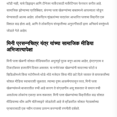
थॉडी नाही, याचे डिझाइन आणि टीनेजर मार्केटसाठी मार्केटिंगवर फेरफार करीत आहे.
सामाजिक झोप्याच्या प्रतिबिंबात, कंपन्या प्लश खेळण्यांच्या बाबतमध्ये आपल्याला जोडून
घेण्यासाठी आल्या आहेत. लोकप्रिय शृंखलांच्या पात्रांवर आधारित प्लशचा विक्रीत एक
विशाल वाढ होता आहे, आणि ते लोकप्रिय संस्कृतीच्या अनुरागींसाठी इतर अनिवार्य वस्तूंमध्ये
जोडले गेले आहेत.
मिनी प्रसन्नचित्र यंत्र यांच्या सामाजिक मीडिया
अभिजात्यापेक्षा
मिनी प्लश खेळणी सोशल मीडियावरील अभूतपूर्व पूरक बनून आल्या आहेत, इंस्टाग्राम व
टिकटॉकवर हजरतीने दिसत असतात. या मनोरंजक खेळण्यांनी सादरच्या फोटो व
व्हिडिओंमध्ये किंवा स्टोरीमध्ये थोडे-मोठे मजेदार किंवा मीठे छटे दिले जातात जे वापरकर्तांच्या
सोशल मीडिया स्वाचाराशी जुळतात. त्याच्या दृश्य आकर्षणापासून परत, मिनी प्लश
खेळण्यांमध्ये बाजारातील रुची आहे कारण ते संग्रहणीय असू शकतात जे समान रुची
असलेल्या लोकांना एकत्र करू शकतात. मिनी प्लश खेळण्यांच्या विक्रीतील वाढ सोशल
मीडियाच्या थीम आणि चॅलेंज्सद्वारे जोडलेली आहे जे ब्रँडवरील सोशल नेटवर्क्सच्या
प्रचारासाठी एक नवीन राजस्व उत्पन्न करण्याची रणनीती दर्शवते.