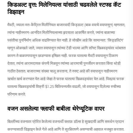
किडअल्ट वृत्त: मिलेनियल्स यांसाठी चढवलेले स्टफ्ड कॅट
डिझाइन
मैवटी, ज्याला मत-केंद्रित मिलीनियल बाजारवादी किड्डल्ट (बाळ वयाचे वयापासून) म्हणतात,
त्यांना नाहीस्मरण-आनंदित मिलीनियल्सच्या हृदयाला आकर्षित करते, ज्यांना बाळाच्या
पसंतीचा पुनर्निर्माण अधिक वाढविण्यात येत नाही. हे जोखीम आहे कि सामान्यत: 'किड्डल्टिंग'
म्हणून ओळखले जाते, ज्यात वयापासून त्यांच्या टेडी भाल्या आणि सॉफ्ट खिळवड्यांवर थांबतात
कारण ते बाळपणापासून छाडण्यास इच्छित नाही. फरक घातल्या मैवटी वयापासून ठिकाण
देतात, त्यांना आरामदायक कंपनी मिळवून त्यांच्या आरामाची पुनर्जीवन करतात किंवा थोडी
गाठीत ठेवतात. बाजाराच्या संख्या चालू करताना, ते स्पष्ट आहे की वयापासून नाहीस्मरण
खर्चात खर्च करण्यात येत आहे जेव्हा ते फरक घातल्या खिळवड्यांवर येत आहे. पिकार्‍या फरक
घातल्या खिळवड्यांची विक्री $1.25 बिलियनपर्यंत वाढली, जो वयापासून दिलेल्या रुचीच्या
परिणाम करते.
वजन असलेल्या फ्लाफी बाबीला थेरेप्यूटिक वापर
बिल्लींच्या वजनावर प्रेरित केलेल्या वजनार्थी फ़्लाफ़ डॉल्स हे सुखदायी आणि समर्थन प्रदान
करण्यासाठी डिझाइन केले गेले आहे आणि ते सुरक्षितपणे असण्याची अहवाल मजबुत करतात.