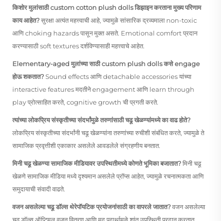
किशोर मुलांसाठी custom cotton plush dolls डिझाइन करताना मुख्य परिणाम
काय आहेत?
सुरक्षा अत्यंत महत्त्वाची आहे, ज्यामुळे सांसारिक द्रव्यमाला non-toxic
आणि choking hazards पासून मुक्त असते. Emotional comfort प्रदान
करण्यासाठी soft textures दर्शविण्यासाही महत्त्वाचे आहेत.
Elementary-aged मुलांच्या साठी custom plush dolls कसे engage
होऊ शकतात?
Sound effects आणि detachable accessories यांच्या
interactive features मदतीने engagement आणि learn through
play प्रोत्साहित करते, cognitive growth ची प्रगती करते.
त्यांच्या लोकप्रिय संस्कृतीच्या संदर्भांमुळे तरुणांसाठी चढू खेळण्यांमध्ये का वाढ होते?
लोकप्रिय संस्कृतीच्या संदर्भांनी चढू खेळण्यांना तरुणांच्या रुचीशी संबंधित करते, ज्यामुळे ते
सामाजिक प्रवृत्तीशी एकाकार असलेले आवडलेले संग्रहणीय बनतात.
मिनी चढू खेळण्या सामाजिक मीडियावर उपस्थितीमध्ये कोणते भूमिका बजातात?
मिनी चढू
खेळणे सामाजिक मीडिया मध्ये दृश्यमान असलेले प्रॉप्स आहेत, ज्यामुळे रचनात्मकता आणि
समुदायाची संवादी वाढते.
वजन असलेल्या चढू डॉल्स थेरेपॉयटिक प्रयोजनांसाठी का वापरले जातात?
वजन असलेल्या
चढू डॉल्स ऑप्टिमल वजन वितरण आणि मृदु पदार्थामुळे शांत उपस्थिती प्रदान करतात,