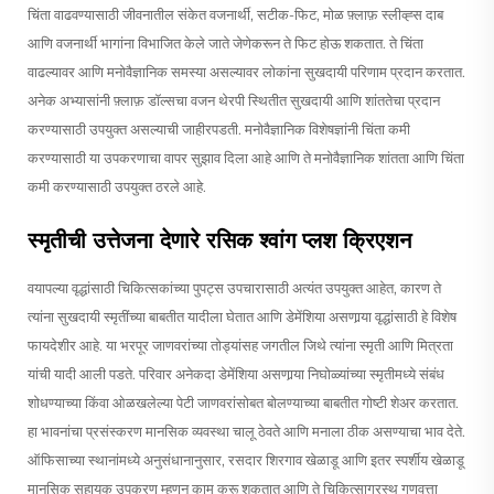
चिंता वाढवण्यासाठी जीवनातील संकेत वजनार्थी, सटीक-फिट, मोळ फ़्लाफ़ स्लीव्ह्स दाब
आणि वजनार्थी भागांना विभाजित केले जाते जेणेकरून ते फिट होऊ शकतात. ते चिंता
वाढल्यावर आणि मनोवैज्ञानिक समस्या असल्यावर लोकांना सुखदायी परिणाम प्रदान करतात.
अनेक अभ्यासांनी फ़्लाफ़ डॉल्सचा वजन थेरपी स्थितीत सुखदायी आणि शांततेचा प्रदान
करण्यासाठी उपयुक्त असल्याची जाहीरपडती. मनोवैज्ञानिक विशेषज्ञांनी चिंता कमी
करण्यासाठी या उपकरणाचा वापर सुझाव दिला आहे आणि ते मनोवैज्ञानिक शांतता आणि चिंता
कमी करण्यासाठी उपयुक्त ठरले आहे.
स्मृतीची उत्तेजना देणारे रसिक श्वांग प्लश क्रिएशन
वयापल्या वृद्धांसाठी चिकित्सकांच्या पुपट्स उपचारासाठी अत्यंत उपयुक्त आहेत, कारण ते
त्यांना सुखदायी स्मृतींच्या बाबतीत यादीला घेतात आणि डेमेंशिया असणार्‍या वृद्धांसाठी हे विशेष
फायदेशीर आहे. या भरपूर जाणवरांच्या तोड्यांसह जगतील जिथे त्यांना स्मृती आणि मित्रता
यांची यादी आली पडते. परिवार अनेकदा डेमेंशिया असणार्‍या निघोळ्यांच्या स्मृतीमध्ये संबंध
शोधण्याच्या किंवा ओळखलेल्या पेटी जाणवरांसोबत बोलण्याच्या बाबतीत गोष्टी शेअर करतात.
हा भावनांचा प्रसंस्करण मानसिक व्यवस्था चालू ठेवते आणि मनाला ठीक असण्याचा भाव देते.
ऑफिसाच्या स्थानांमध्ये अनुसंधानानुसार, रसदार शिरगाव खेळाडू आणि इतर स्पर्शीय खेळाडू
मानसिक सहायक उपकरण म्हणून काम करू शकतात आणि ते चिकित्साग्रस्थ गुणवत्ता