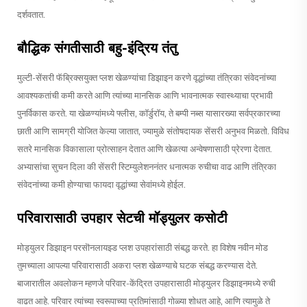
दर्शवतात.
बौद्धिक संगतीसाठी बहु-इंद्रिय तंतु
मुल्टी-सेंसरी फॅब्रिक्सयुक्त प्लश खेळण्यांचा डिझाइन करणे वृद्धांच्या तंत्रिका संवेदनांच्या
आवश्यकतांची कमी करते आणि त्यांच्या मानसिक आणि भावनात्मक स्वास्थ्याचा प्रभावी
पुनर्विकास करते. या खेळण्यांमध्ये फ्लीस, कॉर्डुरॉय, ते बम्पी नब्स यासारख्या सर्वप्रकारच्या
छाती आणि सामग्री योजित केल्या जातात, ज्यामुळे संतोषदायक सेंसरी अनुभव मिळतो. विविध
सतरे मानसिक विकासाला प्रोत्साहन देतात आणि खेळत्या अन्वेषणासाठी प्रेरणा देतात.
अभ्यासांचा सुचन दिला की सेंसरी स्टिम्युलेशननंतर धनात्मक रुचीचा वाढ आणि तंत्रिका
संवेदनांच्या कमी होण्याचा फायदा वृद्धांच्या सेवांमध्ये होईल.
परिवारासाठी उपहार सेटची मॉड्युलर कसोटी
मोड्युलर डिझाइन परसॊनलायझ्ड प्लश उपहारांसाठी संबद्ध करते. हा विशेष नवीन मोड
तुमच्याला आपल्या परिवारासाठी अकरा प्लश खेळण्याचे घटक संबद्ध करण्यास देते.
बाजारातील अवलोकन म्हणजे परिवार-केंद्रित उपहारासाठी मोड्युलर डिझाइनमध्ये रुची
वाढत आहे. परिवार त्यांच्या स्वरूपाच्या प्रतिमांसाठी गोळ्या शोधत आहे, आणि त्यामुळे ते