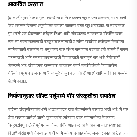
आकर्षित करतात
(३-७ वर्षे) प्राथमिक आयुच्या लडकीला आणि लडकांना खूप साजरा असताना, त्यांना ध्वनी
किंवा हटाऊन दिलेल्या अपूर्णांगांसह चांगल्या फळांच्या बाबत खूप आवडतात. या संवादात्मक
गुणधर्मांनी एक खेळण्याला सक्रिय शिक्षण आणि संवादात्मक उपकरणात परिवर्तित करते.
स्वतःच्या रचनात्मकतेसाठी मजकुर घालण्यासाठी व त्यांच्या फळांच्या सर्वोत्कृष्ट मित्रांच्या
स्वामित्वासाठी बालकांना या अनुभवावर बद्दल बांधन घालण्यास सहायता होते. खेळणे ही समज
करण्यासाठी आणि समस्या सोडण्यासाठी विकासासाठी महत्त्वपूर्ण भाग आहे, विशेषज्ञांनी
ओळखले आहे. संवादात्मक खेळण्यांचा प्रोत्साहन देणारे फळांचे खेळणे विकासातील
मोहिमांवर प्रभाव डालतात आणि त्यामुळे ते युवा बालकांसाठी आदर्श आणि मनोरंजक फळांचे
खेळणे बनतात.
निर्माणानुसार सॉफ्ट पशुंमध्ये पॉप संस्कृतीचा समावेश
यादीच्या संस्कृतीच्या संदर्भांची आढळ कस्टम प्लश खेळण्यांमध्ये बघण्यात आली आहे, ही एक
तीव्र वाढतात झालेली झाली. युवक त्यांना त्यांच्यावर ठरून त्यांच्यासोबत फिरवतात.
चित्रपटांमधून, टीव्ही प्रोग्राम्स, गेम्स, संगीत आइकन्स आणि आमच्या स्वतः Piffles,
Fluff Kids मध्ये फॅनच्या हृदयाशी आणि त्यांच्या उत्साहासोबत बोलणारे काही आहे. ही एक