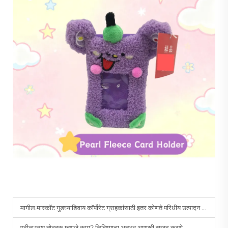
मागील:
मास्कॉट गुडघ्याशिवाय कॉर्पोरेट ग्राहकांसाठी इतर कोणते परिधीय उत्पादन विकसित केले जाऊ शकतात
पुढील:
प्लश नोटबुक म्हणजे काय? लिहिण्याचा अनुभव आणखी सुखद करणे