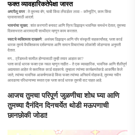
फक्त व्यावहारिकतेपेक्षा जास्त
अष्टपैलू वापर
: ते तुमच्या बॅग, चाबी किंवा लँयार्डवर लावा – कॉम्युटिंग, काम किंवा
प्रवासासाठी आदर्श.
भावनांचा सुखद
: शांत करणारी बनावट आणि प्रिय डिझाइन भावनिक समर्थन देतात, तुमच्या
दिवसभरात आरामदायी साथीदार म्हणून काम करतात.
स्वत:चे व्यक्तिमत्व दाखवणे
: असंख्य डिझाइन आणि पॉप संस्कृती सहकार्यांसह, प्लश कार्ड
धारक तुमचे वैयक्तिकत्व दर्शवण्यास आणि समान विचारांच्या लोकांशी जोडण्यास अनुमती
देतात.
मग... ट्रेंडमध्ये सामील होण्यासाठी तुम्ही तयार आहात का?
प्लश कार्ड धारक फक्त एक नवल म्हणून नाहीत – ते एक व्यावहारिक, भावनिक आणि शैलीपूर्ण
अद्ययावत आहेत जे क्लासिक कार्ड वाहकाचे. तुम्हाला त्यांच्या कार्यक्षमतेकडे आकर्षित केले
जाते, त्यांच्या भावनिक आकर्षणाकडे किंवा फक्त त्यांच्या अनिवार्य मोहाकडे, तुमच्या नवीन
आवडत्या परिधानाच्या रूपात एक प्लश कार्ड धारक तुमची वाट पाहत आहे.
आजच तुमचा परिपूर्ण जुळणीचा शोध घ्या आणि
तुमच्या दैनंदिन दिनचर्येत थोडी मऊपणाची
छानछोकी जोडा!