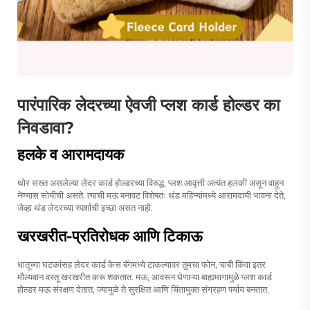
पारंपारिक लेदरच्या ऐवजी प्लश कार्ड होल्डर का
निवडावा?
हलके व आरामदायक
थोर सख्त असलेल्या लेदर कार्ड होल्डरच्या विरुद्ध, प्लश आवृत्ती अत्यंत हलकी असून वाहून
नेण्यास सोयीची असते. त्याची मऊ बनावट विशेषतः थंड महिन्यांमध्ये आरामदायी भावना देते,
जेव्हा थंड लेदरच्या स्पर्शाची इच्छा असत नाही.
खरखरीत-प्रतिरोधक आणि टिकाऊ
धातूच्या घटकांसह लेदर कार्ड केस बॅगमध्ये टाकल्यावर तुमचा फोन, चाबी किंवा इतर
मौल्यवान वस्तू खरखरीत करू शकतात. मऊ, आवरून घेणाऱ्या बाह्यभागामुळे प्लश कार्ड
होल्डर मऊ संरक्षण देतात, ज्यामुळे ते सुरक्षित आणि चिंतामुक्त संग्रहण पर्याय बनतात.