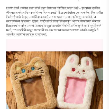
ए
प्लश कार्ड धरणारा
फक्त कार्ड वाहून नेण्याच्या गोष्टीपेक्षा जास्त आहे – हा तुमच्या दैनंदिन
जीवनात आनंद आणि व्यावहारिकता आणण्यासाठी डिझाइन केलेला एक आकर्षक, क्रियाशील
ऍक्सेसरी आहे. वेलूर, प्लश किंवा बनावटी फर सारख्या मऊ सामग्रीपासून बनवलेले, या
धरणाऱ्यांमध्ये सामान्यतः प्राणी, कार्टून पात्रे किंवा किमानवादी आकार यासारख्या खेळकर
डिझाइनचा समावेश असतो. आतल्या बाजूस पारदर्शक पीव्हीसी स्लीव्ह तुमचे कार्ड सुरक्षितपणे
धरते, तर मऊ पीपी कापूस भरण्याची थर एक समाधानकारक प्लशपणा जोडते, ज्यामुळे ते
आकर्षक आणि क्रियाशील दोन्ही बनते.