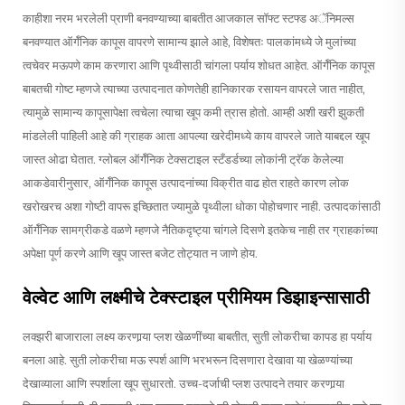
काहीशा नरम भरलेली प्राणी बनवण्याच्या बाबतीत आजकाल सॉफ्ट स्टफ्ड अॅनिमल्स
बनवण्यात ऑर्गॅनिक कापूस वापरणे सामान्य झाले आहे, विशेषतः पालकांमध्ये जे मुलांच्या
त्वचेवर मऊपणे काम करणारा आणि पृथ्वीसाठी चांगला पर्याय शोधत आहेत. ऑर्गॅनिक कापूस
बाबतची गोष्ट म्हणजे त्याच्या उत्पादनात कोणतेही हानिकारक रसायन वापरले जात नाहीत,
त्यामुळे सामान्य कापूसापेक्षा त्वचेला त्याचा खूप कमी त्रास होतो. आम्ही अशी खरी झुकती
मांडलेली पाहिली आहे की ग्राहक आता आपल्या खरेदीमध्ये काय वापरले जाते याबद्दल खूप
जास्त ओढा घेतात. ग्लोबल ऑर्गॅनिक टेक्सटाइल स्टँडर्डच्या लोकांनी ट्रॅक केलेल्या
आकडेवारीनुसार, ऑर्गॅनिक कापूस उत्पादनांच्या विक्रीत वाढ होत राहते कारण लोक
खरोखरच अशा गोष्टी वापरू इच्छितात ज्यामुळे पृथ्वीला धोका पोहोचणार नाही. उत्पादकांसाठी
ऑर्गॅनिक सामग्रीकडे वळणे म्हणजे नैतिकदृष्ट्या चांगले दिसणे इतकेच नाही तर ग्राहकांच्या
अपेक्षा पूर्ण करणे आणि खूप जास्त बजेट तोट्यात न जाणे होय.
वेल्वेट आणि लक्ष्मीचे टेक्स्टाइल प्रीमियम डिझाइन्सासाठी
लक्झरी बाजाराला लक्ष्य करणार्‍या प्लश खेळणींच्या बाबतीत, सुती लोकरीचा कापड हा पर्याय
बनला आहे. सुती लोकरीचा मऊ स्पर्श आणि भरभरून दिसणारा देखावा या खेळण्यांच्या
देखाव्याला आणि स्पर्शाला खूप सुधारतो. उच्च-दर्जाची प्लश उत्पादने तयार करणार्‍या