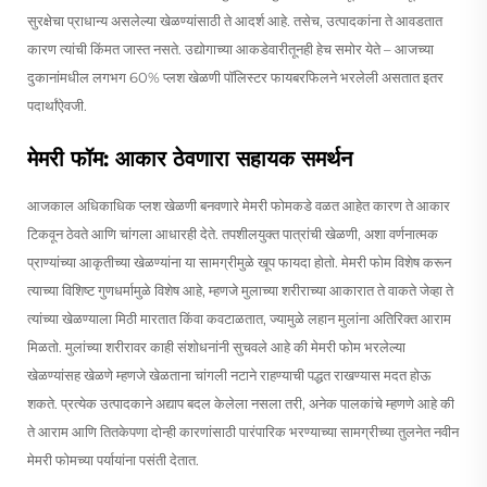
सुरक्षेचा प्राधान्य असलेल्या खेळण्यांसाठी ते आदर्श आहे. तसेच, उत्पादकांना ते आवडतात
कारण त्यांची किंमत जास्त नसते. उद्योगाच्या आकडेवारीतूनही हेच समोर येते – आजच्या
दुकानांमधील लगभग 60% प्लश खेळणी पॉलिस्टर फायबरफिलने भरलेली असतात इतर
पदार्थांऐवजी.
मेमरी फॉम: आकार ठेवणारा सहायक समर्थन
आजकाल अधिकाधिक प्लश खेळणी बनवणारे मेमरी फोमकडे वळत आहेत कारण ते आकार
टिकवून ठेवते आणि चांगला आधारही देते. तपशीलयुक्त पात्रांची खेळणी, अशा वर्णनात्मक
प्राण्यांच्या आकृतीच्या खेळण्यांना या सामग्रीमुळे खूप फायदा होतो. मेमरी फोम विशेष करून
त्याच्या विशिष्ट गुणधर्मामुळे विशेष आहे, म्हणजे मुलाच्या शरीराच्या आकारात ते वाकते जेव्हा ते
त्यांच्या खेळण्याला मिठी मारतात किंवा कवटाळतात, ज्यामुळे लहान मुलांना अतिरिक्त आराम
मिळतो. मुलांच्या शरीरावर काही संशोधनांनी सुचवले आहे की मेमरी फोम भरलेल्या
खेळण्यांसह खेळणे म्हणजे खेळताना चांगली नटाने राहण्याची पद्धत राखण्यास मदत होऊ
शकते. प्रत्येक उत्पादकाने अद्याप बदल केलेला नसला तरी, अनेक पालकांचे म्हणणे आहे की
ते आराम आणि तितकेपणा दोन्ही कारणांसाठी पारंपारिक भरण्याच्या सामग्रीच्या तुलनेत नवीन
मेमरी फोमच्या पर्यायांना पसंती देतात.