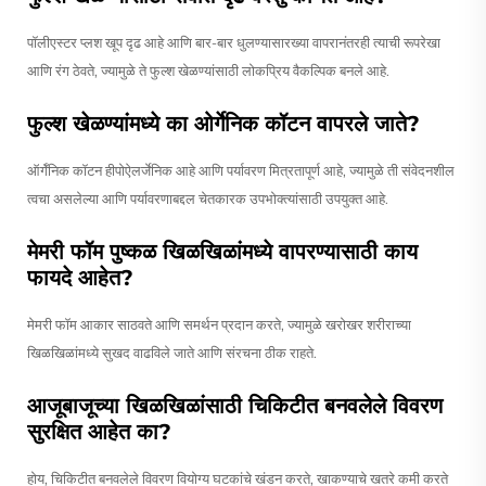
पॉलीएस्टर प्लश खूप दृढ आहे आणि बार-बार धुलण्यासारख्या वापरानंतरही त्याची रूपरेखा
आणि रंग ठेवते, ज्यामुळे ते फुल्श खेळण्यांसाठी लोकप्रिय वैकल्पिक बनले आहे.
फुल्श खेळण्यांमध्ये का ओर्गेनिक कॉटन वापरले जाते?
ऑर्गॅनिक कॉटन हीपोऐलर्जेनिक आहे आणि पर्यावरण मित्रतापूर्ण आहे, ज्यामुळे ती संवेदनशील
त्वचा असलेल्या आणि पर्यावरणाबद्दल चेतकारक उपभोक्त्यांसाठी उपयुक्त आहे.
मेमरी फॉम पुष्कळ खिळखिळांमध्ये वापरण्यासाठी काय
फायदे आहेत?
मेमरी फॉम आकार साठवते आणि समर्थन प्रदान करते, ज्यामुळे खरोखर शरीराच्या
खिळखिळांमध्ये सुखद वाढविले जाते आणि संरचना ठीक राहते.
आजूबाजूच्या खिळखिळांसाठी चिकिटीत बनवलेले विवरण
सुरक्षित आहेत का?
होय, चिकिटीत बनवलेले विवरण वियोग्य घटकांचे खंडन करते, खाकण्याचे खतरे कमी करते