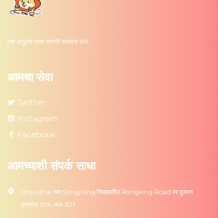
एक अनूठ्या प्लश जगाची स्थापना करा
आमचा सेवा
Twitter
Instagram
Facebook
आमच्याशी संपर्क साधा
Shanghai च्या Songjiang जिल्ह्यातील Rongxing Road वर दुकान
क्रमांक 10#, कक्ष 303