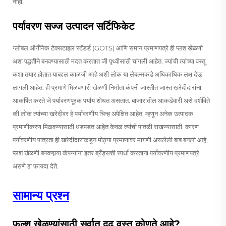
नाही.
पर्यावरण सज्ज उत्पादन सर्टिफिकेट
ग्लोबल ऑर्गॅनिक टेक्सटाइल स्टँडर्ड (GOTS) आणि समान प्रमाणपत्रे ही प्लश खेळणी
अशा पद्धतीने बनवण्यासाठी मदत करतात जी पृथ्वीसाठी चांगली आहेत. ज्यांची त्यांच्या वस्तू
कशा तयार होतात याबद्दल काळजी आहे अशी लोक या लेबल्सकडे अधिकाधिक लक्ष देऊ
लागली आहेत. ही प्रमाणे मिळवणारी खेळणी निर्माता कंपनी जास्तीत जास्त खरेदीदारांना
आकर्षित करते जे पर्यावरणपूरक पर्याय शोधत असतात. बाजारातील आकडेवारी असे दर्शविते
की लोक त्यांच्या खरेदीवर हे पर्यावरणीय चिन्ह अपेक्षित आहेत, म्हणून अनेक उत्पादक
प्रमाणीकरण मिळवण्यासाठी धडपडत आहेत केवळ त्यांची पातळी राखण्यासाठी. कारण
पर्यावरणीय पात्रता ही खरेदीदारांकडून मोठ्या प्रमाणावर मागणी असलेली बाब बनली आहे,
प्लश खेळणी बनवणार्‍या कंपन्यांना इतर ब्रँड्सशी स्पर्धा करताना पर्यावरणीय प्रमाणपत्रे
असणे हा फायदा देते.
सामान्य प्रश्न
फुल्श खेळण्यांसाठी सर्वात दृढ वस्तु कोणते आहे?