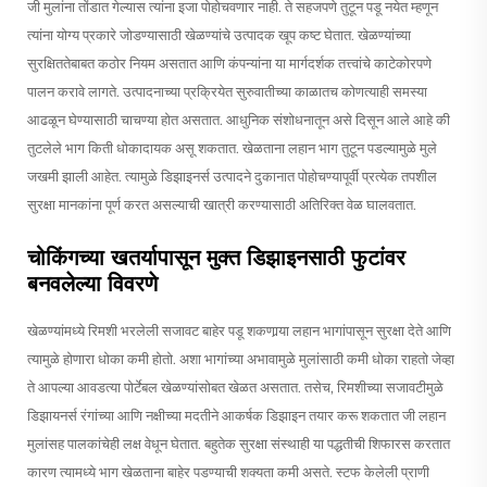
जी मुलांना तोंडात गेल्यास त्यांना इजा पोहोचवणार नाही. ते सहजपणे तुटून पडू नयेत म्हणून
त्यांना योग्य प्रकारे जोडण्यासाठी खेळण्यांचे उत्पादक खूप कष्ट घेतात. खेळण्यांच्या
सुरक्षिततेबाबत कठोर नियम असतात आणि कंपन्यांना या मार्गदर्शक तत्त्वांचे काटेकोरपणे
पालन करावे लागते. उत्पादनाच्या प्रक्रियेत सुरुवातीच्या काळातच कोणत्याही समस्या
आढळून घेण्यासाठी चाचण्या होत असतात. आधुनिक संशोधनातून असे दिसून आले आहे की
तुटलेले भाग किती धोकादायक असू शकतात. खेळताना लहान भाग तुटून पडल्यामुळे मुले
जखमी झाली आहेत. त्यामुळे डिझाइनर्स उत्पादने दुकानात पोहोचण्यापूर्वी प्रत्येक तपशील
सुरक्षा मानकांना पूर्ण करत असल्याची खात्री करण्यासाठी अतिरिक्त वेळ घालवतात.
चोकिंगच्या खतर्यापासून मुक्त डिझाइनसाठी फुटांवर
बनवलेल्या विवरणे
खेळण्यांमध्ये रिमशी भरलेली सजावट बाहेर पडू शकणार्‍या लहान भागांपासून सुरक्षा देते आणि
त्यामुळे होणारा धोका कमी होतो. अशा भागांच्या अभावामुळे मुलांसाठी कमी धोका राहतो जेव्हा
ते आपल्या आवडत्या पोर्टेबल खेळण्यांसोबत खेळत असतात. तसेच, रिमशीच्या सजावटीमुळे
डिझायनर्स रंगांच्या आणि नक्षीच्या मदतीने आकर्षक डिझाइन तयार करू शकतात जी लहान
मुलांसह पालकांचेही लक्ष वेधून घेतात. बहुतेक सुरक्षा संस्थाही या पद्धतीची शिफारस करतात
कारण त्यामध्ये भाग खेळताना बाहेर पडण्याची शक्यता कमी असते. स्टफ केलेली प्राणी