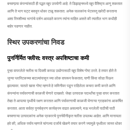
बनवणार्‍या कंपन्यांसाठी ही पद्धत खूप उपयोगी आहे. ते डिझाइनमध्ये खूप वैशिष्ट्य आणू शकतात
आणि ते भाग घट्ट बसवून धोका टाळू शकतात. अनेक पालकांना भेटवस्तू खरेदी करताना
अशा रिमशीच्या भागांचे दर्शन आवडते कारण त्यांना माहित असते की त्यातील भाग कधीही
बाहेर पडणार नाहीत.
स्थिर उपकरणांचा निवड
पुनर्निर्मित फ्लीस: वस्त्र अपशिष्टाचा कमी
पुन्हा वापरलेले फ्लीस या दिवशी कापड उद्योगासाठी खूप विशेष गोष्ट ठरते. हे तयार होते ते
जुन्या प्लास्टिकच्या बाटल्यांपासून ज्या लोक वापरून फेकतात, पाणी किंवा सोडा पिऊन
झाल्यावर. यातले खास गोष्ट म्हणजे हे जमिनीवर पडून राहिलेला कचरा कमी करते आणि
कंपन्यांना पर्यावरणाची काळजी घेणारे दाखवते. जेव्हा उत्पादक पदार्थांचा पुन्हा वापर करतात
तेव्हा ते आपल्या पृथ्वीचे रक्षण करतात आणि पर्यावरणाची काळजी घेणाऱ्या ग्राहकांना आकर्षित
करतात. आता सर्वत्र पुनर्चक्रण कार्यक्रम वाढत असल्याने, मऊ भरलेली पाठीची पाठी
बनवणाऱ्या उत्पादकांना अनेक प्रकारचे पुनर्नवीनीकृत फ्लीस उपलब्ध आहेत. आणि मानायला
हवे की, अधिक पर्याय म्हणजे चांगल्या दर्जाचे खेळणे तयार करणे ज्यामुळे पृथ्वीला जास्त धोका