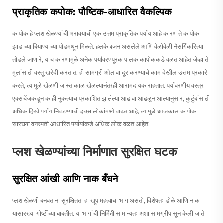
प्राकृतिक कपोक: पौष्टिक-आधारित वैकल्पिक
कापोक हे प्लश खेळण्यांची भरावयाची एक उत्तम प्राकृतिक पर्याय आहे कारण ते कापोक
झाडाच्या बियाण्याच्या पोडमधून मिळते. हलके वजन असलेले आणि वेळोवेळी नैसर्गिकरित्या
तोडले जाणारे, याच कारणामुळे अनेक पर्यावरणपूरक पालक कापोककडे वळत आहेत जेव्हा ते
मुलांसाठी वस्तू खरेदी करतात. ही सामग्री ओलावा दूर करण्याचे काम देखील उत्तम प्रकारे
करते, त्यामुळे खेळणी जास्त काळ खेळल्यानंतरही आरामदायक राहतात. पर्यावरणीय वस्त्र
एक्सचेंजकडून काही नुकत्याच प्रकाशित झालेल्या आढावा आढळून आल्यानुसार, कुटुंबांसाठी
अधिक हिरवे पर्याय निवडण्याची इच्छा लोकांमध्ये वाढत आहे, त्यामुळे आजकाल कापोक
सारख्या वनस्पती आधारित पर्यायांकडे अधिक लोक वळत आहेत.
प्लश खेळण्यांच्या निर्माणात सुरक्षित घटक
सुरक्षित आंखी आणि नाक बँधने
प्लश खेळणी बनवताना सुरक्षितता हा खूप महत्वाचा भाग असतो, विशेषतः डोळे आणि नाक
यासारख्या गोष्टींच्या बाबतीत. या भागांची निर्मिती सामान्यतः अशा सामग्रीपासून केली जाते