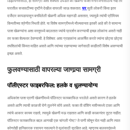
डिझायनर्ससाठी, ही सामग्री अशा शक्यता उघडते की खेळणी फक्त मनोरंजनासाठीच नव्हे तर
घरातील सजावटीच्या दृष्टीने देखील वापरली जाऊ शकतात.
घर
सुती लोकरी किंवा इतर
दर्जेदार कापडापासून बनविलेली खेळणी अधिक महागडी असतात, ज्यामुळे त्यांची प्रीमियम
किमतीच्या श्रेणीत स्थिती होते. या विशेष सामग्रीमध्ये मौल्यवानता इतकी आहे की ते सामान्य
प्लश खेळण्यांना अशा वस्तूमध्ये बदलतात ज्यांचे प्रदर्शन करण्याची इच्छा लोकांना असते नाही
तर फक्त शेल्फवर ठेवण्याची. हे विशेषत: अशा ग्राहकांना आकर्षित करते ज्यांना छोट्या छोट्या
तपशिलांची किंमत माहित असते आणि त्यांच्या राहण्याच्या जागेसाठी काहीतरी विशेष असण्याची
इच्छा असते.
फुलवण्यासाठी वापरल्या जाणार्‍या सामग्री
पॉलीएस्टर फाइबरफिल: हलके व धुलण्यायोग्य
अधिकांश प्लश प्राणी खेळणींमध्ये पॉलिस्टर फायबरफिल भरलेले असते कारण ते हलके
असते आणि त्याची काळजी घेणे तुलनेने सोपे असते. फक्त ती वॉशिंग मशीनमध्ये टाका आणि
त्यांचे आकार कायम राहतो, त्यामुळे खेळणी मऊ राहतात आणि काही काळानंतर तुटत नाहीत.
पॉलिस्टर फायबरफिल बद्दल आणखी एक चांगली गोष्ट? ते पाणी शोषून घेत नाही आणि त्यात
कोणतेही हानिकारक रसायन नसल्याने ते मुलांसाठी सुरक्षित आहे. म्हणूनच बालवस्तूंमध्ये