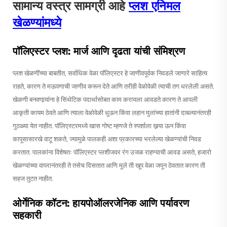
सामान्य वस्त्र सामग्री आहे
प्लश एनिमल
खेळण्यांमध्ये
पॉलिएस्टर प्लश: मार्ज आणि दृढता यांची संमिश्रण
प्लश खेळणींच्या बाबतीत, सर्वाधिक वेळा पॉलिएस्टर हे जाणीवपूर्वक निवडले जाणारे साहित्य
राहते, कारण ते मऊपणाची जाणीव करून देते आणि तरीही वेळोवेळी त्याची तग धरलेली असते.
खेळणी बनवणार्‍यांना हे सिंथेटिक पदार्थासोबत काम करायला आवडते कारण ते आपली
आकृती कायम ठेवते आणि त्याला वेळोवेळी धुऊन किंवा लहान मुलांच्या हातांनी दाबल्यानंतरही
गुठळ्या येत नाहीत. पॉलिएस्टरमध्ये खास गोष्ट म्हणजे ते स्पर्शाला खर्‍या ऊन किंवा
कापूसासारखे वाटू शकते, ज्यामुळे पालकही अशा प्रकारच्या भरलेल्या खेळण्यांची निवड
करतात. पालकांना विशेषतः पॉलिएस्टर प्लशीजवर रंग उजळ राहण्याची आवड असते, हजारो
खेळण्यांच्या वापरानंतरही ते तसेच दिसतात आणि मुले ती खूप वेळा जपून ठेवतात कारण ती
सहज तुटत नाहीत.
ओर्गेनिक कॉटन: हायपोऑलरजेनिक आणि पर्यावरण
सहकारी